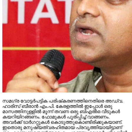
സമഗ്ര വോട്ടര്‍പട്ടിക പരിഷ്‌കരണത്തിനെതിരെ അഡ്വ.
ഹാരിസ് ബീരാന്‍ എം.പി. കേരളത്തില്‍ ഇപ്പോള്‍ ഒരു
മാസത്തിനുള്ളില്‍ മൂന്ന് തവണ ഒരു ബിഎല്‍ഒ വീടുകള്‍
കയറിയിറങ്ങണം. ഫോമുകള്‍ പൂരിപ്പിച്ച് വാങ്ങണം.
അവര്‍ക്ക് ടാര്‍ഗറ്റുകള്‍ കൊടുത്തുകൊണ്ടിരിക്കുകയാണ്.
ഇതൊരു മനുഷ്യത്വരഹിതമായ പ്രവൃത്തിയായിട്ടാണ്