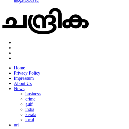
ആക്രമണം
Home
Privacy Policy
Impressum
About Us
News
business
crime
gulf
india
kerala
local
nri