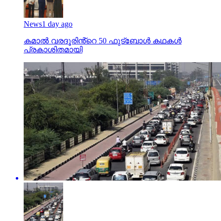
News
1 day ago
കമാൽ വരദൂരിൻ്റെ 50 ഫുട്ബോൾ കഥകൾ
പ്രകാശിതമായി