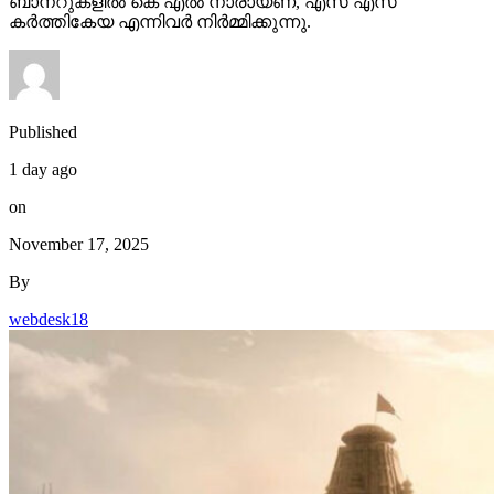
ബാനറുകളിൽ കെ എൽ നാരായണ, എസ് എസ്
കർത്തികേയ എന്നിവർ നിർമ്മിക്കുന്നു.
Published
1 day ago
on
November 17, 2025
By
webdesk18