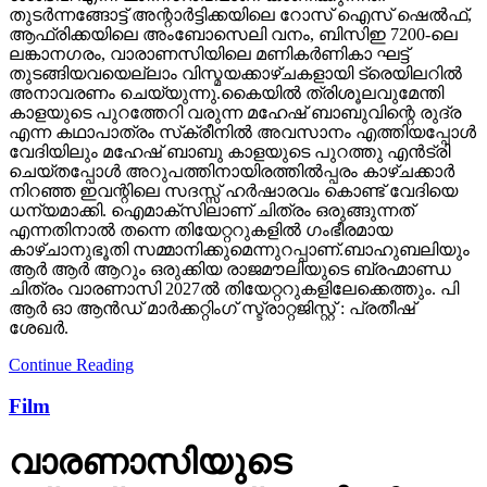
തുടര്‍ന്നങ്ങോട്ട് അന്റാര്‍ട്ടിക്കയിലെ റോസ് ഐസ് ഷെല്‍ഫ്,
ആഫ്രിക്കയിലെ അംബോസെലി വനം, ബിസിഇ 7200-ലെ
ലങ്കാനഗരം, വാരാണസിയിലെ മണികര്‍ണികാ ഘട്ട്
തുടങ്ങിയവയെല്ലാം വിസ്മയക്കാഴ്ചകളായി ട്രെയിലറില്‍
അനാവരണം ചെയ്യുന്നു.കൈയില്‍ ത്രിശൂലവുമേന്തി
കാളയുടെ പുറത്തേറി വരുന്ന മഹേഷ് ബാബുവിന്റെ രുദ്ര
എന്ന കഥാപാത്രം സ്‌ക്രീനിൽ അവസാനം എത്തിയപ്പോൾ
വേദിയിലും മഹേഷ് ബാബു കാളയുടെ പുറത്തു എൻട്രി
ചെയ്തപ്പോൾ അറുപത്തിനായിരത്തിൽപ്പരം കാഴ്ചക്കാർ
നിറഞ്ഞ ഇവന്റിലെ സദസ്സ് ഹർഷാരവം കൊണ്ട് വേദിയെ
ധന്യമാക്കി. ഐമാക്‌സിലാണ് ചിത്രം ഒരുങ്ങുന്നത്
എന്നതിനാല്‍ തന്നെ തിയേറ്ററുകളില്‍ ഗംഭീരമായ
കാഴ്ചാനുഭൂതി സമ്മാനിക്കുമെന്നുറപ്പാണ്.ബാഹുബലിയും
ആർ ആർ ആറും ഒരുക്കിയ രാജമൗലിയുടെ ബ്രഹ്മാണ്ഡ
ചിത്രം വാരണാസി 2027ൽ തിയേറ്ററുകളിലേക്കെത്തും. പി
ആർ ഓ ആൻഡ് മാർക്കറ്റിംഗ് സ്ട്രാറ്റജിസ്റ്റ് : പ്രതീഷ്
ശേഖർ.
Continue Reading
Film
വാരണാസിയുടെ