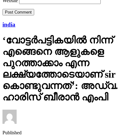
Website
india
‘വോട്ടര്‍പട്ടികയില്‍ നിന്ന്
എങ്ങെനെ ആളുകളെ
പുറത്താക്കാം എന്ന
ലക്ഷ്യത്തോടെയാണ് sir
കൊണ്ടുവന്നത്’: അഡ്വ.
ഹാരിസ് ബീരാൻ എംപി
Published