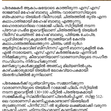
പ്രേക്ഷകർ ആകാംഷയോടെ കാത്തിരുന്ന എസ് എസ്
രാജമൗലി മഹേഷ് ബാബു ചിത്രം വാരാണാസിയുടെ
ബ്രഹ്മാണ്ഡ ട്രയ്ലർ റിലീസായി. ചിത്രത്തിൽ രുദ്ര എന്ന
കഥാപാത്രമായി മഹേഷ് ബാബു എത്തുന്നു.
ഹൈദരാബാദിലെ റാമോജി ഫിലിം സിറ്റിയിൽ നടന്ന
പ്രൗഢ ഗംഭീര ഇവെന്റിലാണ് ചിത്രത്തിന്റെ ട്രയ്ലർ
റിലീസ് ചെയ്തത്. മഹേഷ് ബാബു, പ്രിയങ്ക ചോപ്ര,
പൃഥ്വിരാജ് സുകുമാരൻ തുടങ്ങിയവർ കേന്ദ്ര
കഥാപാത്രത്തിലെത്തുന്ന ചിത്രം ശ്രീ ദുർഗ
ആർട്ട്സ്,ഷോവിങ് ബിസിനസ് എന്നീ ബാനറുകളിൽ കെ
എൽ നാരായണ, എസ് എസ് കർത്തികേയ എന്നിവർ
നിർമ്മിക്കുന്നു. കീരവാണിയാണ് വാരണാസിയുടെ സംഗീത
സംവിധാനം നിർവഹിക്കുന്നത്.
മണിക്കൂറുകൾക്കുള്ളിൽ അഞ്ചു മില്യണിൽപ്പരം
കാഴ്ചക്കാരുമായി ട്രയ്ലർ ലോകവ്യാപകമായി
ട്രെൻഡിങ്ങിൽ മുന്നിലാണ്.
പ്രേക്ഷകർക്ക് ദൃശ്യവിസ്മയം സമ്മാനിക്കുന്ന
വാരാണസിയുടെ ട്രയ്ലർ റാമോജി ഫിലിം സിറ്റിയിൽ
നടന്ന ഇവെന്റിൽ 130×100 ഫീറ്റിൽ പ്രത്യേകമായി
സജ്ജീകരിച്ച സ്‌ക്രീനിലാണ് പ്രദർശിപ്പിച്ചത് . സിഇ 512-
ലെ വാരാണസി കാണിച്ചുകൊണ്ടാണ് ട്രെയിലര്‍
തുടങ്ങുന്നത്. പിന്നീട് 2027-ല്‍ ഭൂമിയെ ലക്ഷ്യമാക്കി വരുന്ന
ശാംഭവി എന്ന ഛിന്നഗ്രഹമാണ് കാണിക്കുന്നത്.