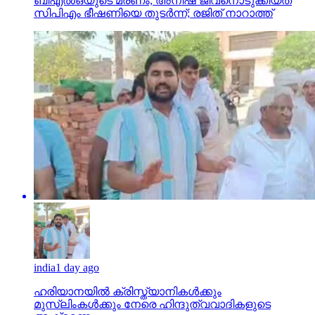
ബിഎല്‍ഒയുടെ മരണം; അനീഷ് ജീവനൊടുക്കിയത്
സിപിഎം ഭീഷണിയെ തുടര്‍ന്ന്; രജിത് നാറാത്ത്
india
1 day ago
ഹരിയാനയില്‍ ക്രിസ്ത്യാനികള്‍ക്കും
മുസ്‌ലിംകള്‍ക്കും നേരെ ഹിന്ദുത്വവാദികളുടെ