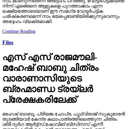
നാം കാണുന്നതെന്ന് അദ്ദേഹം പറഞ്ഞു. വോട്ടര്‍പട്ടികയില്‍
നിന്ന് എങ്ങെനെ ആളുകളെ പുറത്താക്കാം എന്ന
ലക്ഷ്യത്തോടെയാണ് ഈ സമഗ്ര വോട്ടര്‍പട്ടിക
പരിഷ്‌കരണമെന്ന് നാം ഭയപ്പെടേണ്ടിയിരിക്കുന്നുവെന്നും
അദ്ദേഹം വ്യക്തമാക്കി.
Continue Reading
Film
എസ് എസ് രാജമൗലി-
മഹേഷ് ബാബു ചിത്രം
വാരാണാസിയുടെ
ബ്രഹ്മാണ്ഡ ട്രയ്ലർ
പ്രേക്ഷകരിലേക്ക്
മഹേഷ് ബാബു, പ്രിയങ്ക ചോപ്ര, പൃഥ്വിരാജ് സുകുമാരൻ
തുടങ്ങിയവർ കേന്ദ്ര കഥാപാത്രത്തിലെത്തുന്ന ചിത്രം
ശ്രീ ദുർഗ ആർട്ട്സ്,ഷോവിങ് ബിസിനസ് എന്നീ