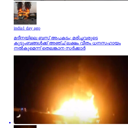
india
1 day ago
മദീനയിലെ ബസ് അപകടം; മരിച്ചവരുടെ
കുടുംബങ്ങള്‍ക്ക് അഞ്ച് ലക്ഷം വീതം ധനസഹായം
നല്‍കുമെന്ന് തെലങ്കാന സര്‍ക്കാര്‍