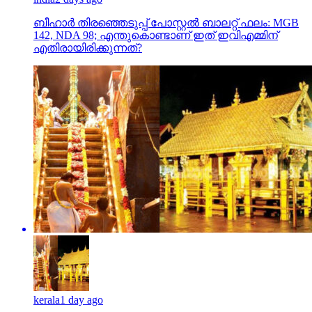
ബീഹാർ തിരഞ്ഞെടുപ്പ് പോസ്റ്റൽ ബാലറ്റ് ഫലം: MGB
142, NDA 98; എന്തുകൊണ്ടാണ് ഇത് ഇവിഎമ്മിന്
എതിരായിരിക്കുന്നത്?
kerala
1 day ago