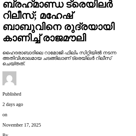
ബ്രഹ്‌മാണ്ഡ ട്രെയിലര്‍
റിലീസ്; മഹേഷ്
ബാബുവിനെ രുദ്രയായി
കാണിച്ച് രാജമൗലി
ഹൈദരാബാദിലെ റാമോജി ഫിലിം സിറ്റിയില്‍ നടന്ന
അതിവിശാലമായ ചടങ്ങിലാണ് ട്രെയിലര്‍ റിലീസ്
ചെയ്തത്.
Published
2 days ago
on
November 17, 2025
By