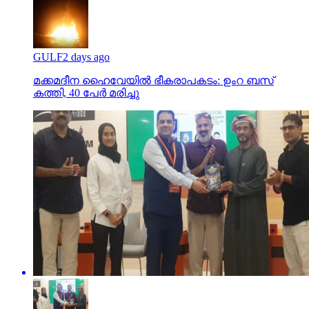
GULF
2 days ago
മക്കമദീന ഹൈവേയില്‍ ഭീകരാപകടം: ഉംറ ബസ്
കത്തി, 40 പേര്‍ മരിച്ചു