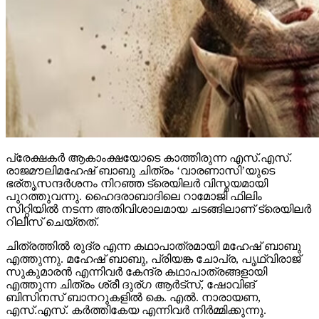
പ്രേക്ഷകര്‍ ആകാംക്ഷയോടെ കാത്തിരുന്ന എസ്.എസ്.
രാജമൗലിമഹേഷ് ബാബു ചിത്രം ‘വാരണാസി’യുടെ
ഭര്തൃസന്ദര്‍ശനം നിറഞ്ഞ ട്രെയിലര്‍ വിസ്മയമായി
പുറത്തുവന്നു. ഹൈദരാബാദിലെ റാമോജി ഫിലിം
സിറ്റിയില്‍ നടന്ന അതിവിശാലമായ ചടങ്ങിലാണ് ട്രെയിലര്‍
റിലീസ് ചെയ്തത്.
ചിത്രത്തില്‍ രുദ്ര എന്ന കഥാപാത്രമായി മഹേഷ് ബാബു
എത്തുന്നു. മഹേഷ് ബാബു, പ്രിയങ്ക ചോപ്ര, പൃഥ്വിരാജ്
സുകുമാരന്‍ എന്നിവര്‍ കേന്ദ്ര കഥാപാത്രങ്ങളായി
എത്തുന്ന ചിത്രം ശ്രീ ദുര്ഗ ആര്‍ട്‌സ്, ഷോവിങ്
ബിസിനസ് ബാനറുകളില്‍ കെ. എല്‍. നാരായണ,
എസ്.എസ്. കര്‍ത്തികേയ എന്നിവര്‍ നിര്‍മ്മിക്കുന്നു.