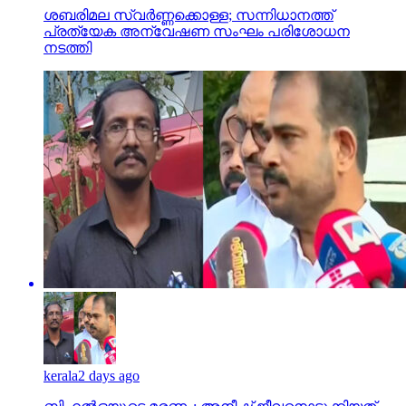
ശബരിമല സ്വര്‍ണ്ണക്കൊള്ള; സന്നിധാനത്ത്
പ്രത്യേക അന്വേഷണ സംഘം പരിശോധന
നടത്തി
kerala
2 days ago