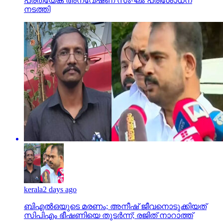
പ്രത്യേക അന്വേഷണ സംഘം പരിശോധന
നടത്തി
kerala
2 days ago
ബിഎല്‍ഒയുടെ മരണം; അനീഷ് ജീവനൊടുക്കിയത്
സിപിഎം ഭീഷണിയെ തുടര്‍ന്ന്; രജിത് നാറാത്ത്