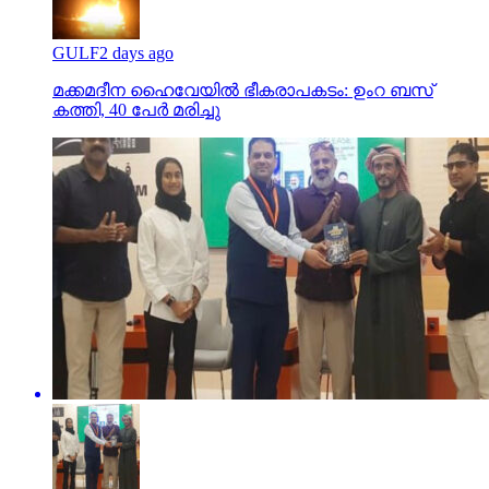
GULF
2 days ago
മക്കമദീന ഹൈവേയില്‍ ഭീകരാപകടം: ഉംറ ബസ്
കത്തി, 40 പേര്‍ മരിച്ചു