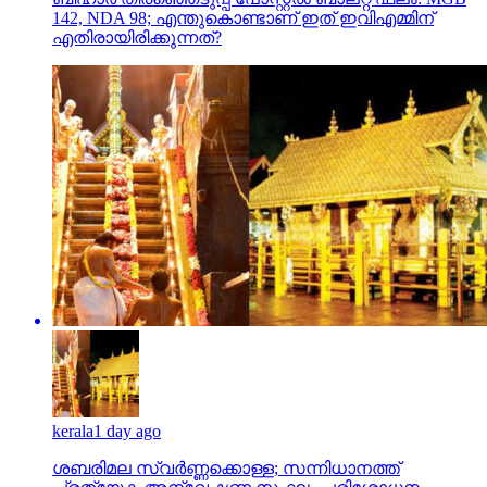
142, NDA 98; എന്തുകൊണ്ടാണ് ഇത് ഇവിഎമ്മിന്
എതിരായിരിക്കുന്നത്?
kerala
1 day ago
ശബരിമല സ്വര്‍ണ്ണക്കൊള്ള; സന്നിധാനത്ത്