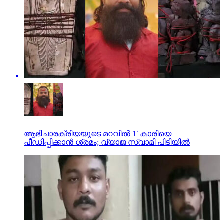
ആഭിചാരക്രിയയുടെ മറവിൽ 11കാരിയെ
പീഡിപ്പിക്കാൻ ശ്രമം; വ്യാജ സ്വാമി പിടിയിൽ