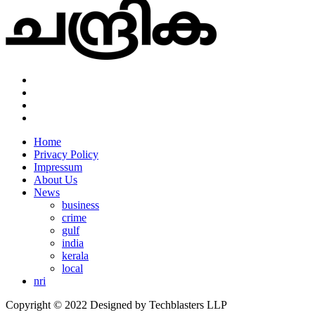
Home
Privacy Policy
Impressum
About Us
News
business
crime
gulf
india
kerala
local
nri
Copyright © 2022 Designed by Techblasters LLP