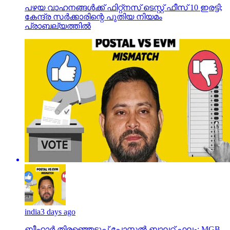
പഴയ വാഹനങ്ങള്‍ക്ക് ഫിറ്റ്‌നസ് ടെസ്റ്റ് ഫീസ് 10 ഇരട്ടി;
കേന്ദ്ര സര്‍ക്കാരിന്റെ പുതിയ നിയമം
പ്രാബല്യത്തില്‍
india
3 days ago
ബീഹാർ തിരഞ്ഞെടുപ്പ് പോസ്റ്റൽ ബാലറ്റ് ഫലം: MGB