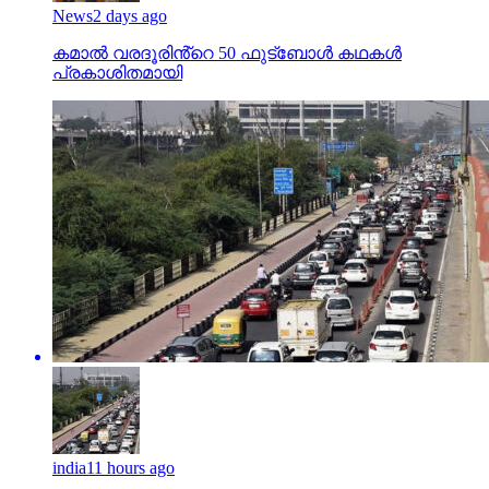
News
2 days ago
കമാൽ വരദൂരിൻ്റെ 50 ഫുട്ബോൾ കഥകൾ
പ്രകാശിതമായി
india
11 hours ago