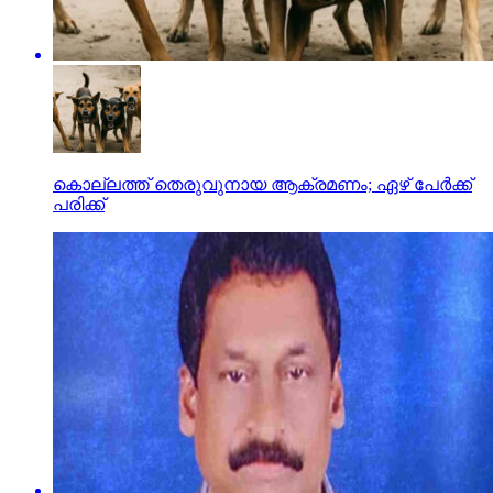
കൊല്ലത്ത് തെരുവുനായ ആക്രമണം; ഏഴ് പേര്‍ക്ക്
പരിക്ക്