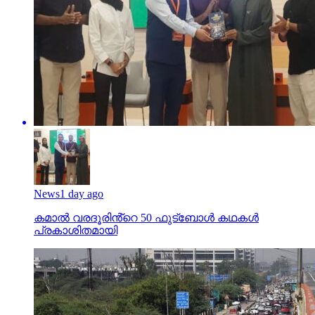
News
1 day ago
കമാൽ വരദൂരിൻ്റെ 50 ഫുട്ബോൾ കഥകൾ
പ്രകാശിതമായി