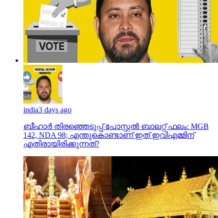
india
3 days ago
ബീഹാർ തിരഞ്ഞെടുപ്പ് പോസ്റ്റൽ ബാലറ്റ് ഫലം: MGB
142, NDA 98; എന്തുകൊണ്ടാണ് ഇത് ഇവിഎമ്മിന്
എതിരായിരിക്കുന്നത്?