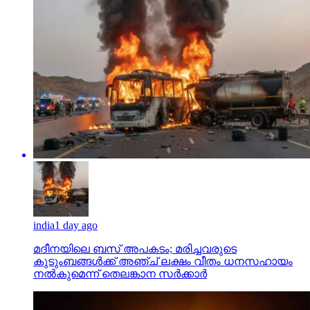
india
1 day ago
മദീനയിലെ ബസ് അപകടം; മരിച്ചവരുടെ
കുടുംബങ്ങള്‍ക്ക് അഞ്ച് ലക്ഷം വീതം ധനസഹായം
നല്‍കുമെന്ന് തെലങ്കാന സര്‍ക്കാര്‍