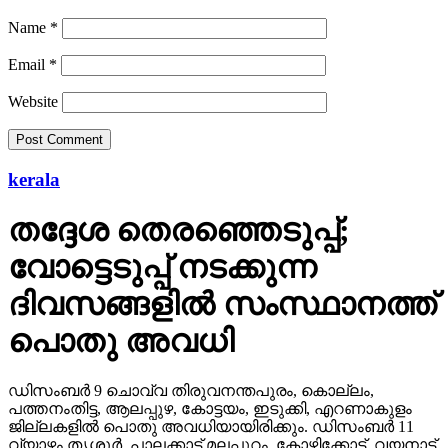
Name
*
Email
*
Website
kerala
തദ്ദേശ തെരഞ്ഞെടുപ്പ്;
വോട്ടെടുപ്പ് നടക്കുന്ന
ദിവസങ്ങളില്‍ സംസ്ഥാനത്ത്
പൊതു അവധി
ഡിസംബര്‍ 9 ചൊവ്വ തിരുവനന്തപുരം, കൊല്ലം,
പത്തനംതിട്ട, ആലപ്പുഴ, കോട്ടയം, ഇടുക്കി, എറണാകുളം
ജില്ലകളില്‍ പൊതു അവധിയായിരിക്കും. ഡിസംബര്‍ 11
വ്യാഴം തൃശൂര്‍, പാലക്കാട്,മലപ്പുറം, കോഴിക്കോട്, വയനാട്,