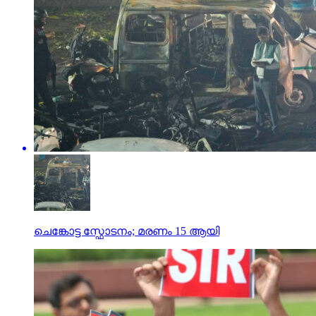
ചെങ്കോട്ട സ്ഫോടനം; മരണം 15 ആയി