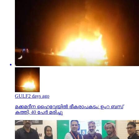
GULF
2 days ago
മക്കമദീന ഹൈവേയില്‍ ഭീകരാപകടം: ഉംറ ബസ്
കത്തി, 40 പേര്‍ മരിച്ചു