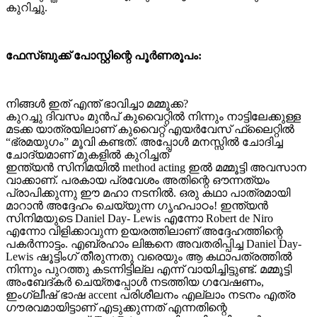
കുറിച്ചു.
ഫേസ്ബുക്ക് പോസ്റ്റിന്റെ പൂർണരൂപം:
നിങ്ങൾ ഇത് എന്ത് ഭാവിച്ചാ മമ്മൂക്ക?
കുറച്ചു ദിവസം മുൻപ് കുവൈറ്റിൽ നിന്നും നാട്ടിലേക്കുള്ള
മടക്ക യാത്രയിലാണ് കുവൈറ്റ്‌ എയർവേസ് ഫ്ലൈറ്റിൽ
“ഭ്രമയുഗം” മൂവി കണ്ടത്. അപ്പോൾ മനസ്സിൽ ചോദിച്ച
ചോദ്യമാണ് മുകളിൽ കുറിച്ചത്
ഇന്ത്യൻ സിനിമയിൽ method acting ഇൽ മമ്മൂട്ടി അവസാന
വാക്കാണ്. പരകായ പ്രവേശം അതിന്റെ ഔന്നത്യം
പ്രാപിക്കുന്നു ഈ മഹാ നടനിൽ. ഒരു കഥാ പാത്രമായി
മാറാൻ അദ്ദേഹം ചെയ്യുന്ന ഗൃഹപാഠം! ഇന്ത്യൻ
സിനിമയുടെ Daniel Day- Lewis എന്നോ Robert de Niro
എന്നോ വിളിക്കാവുന്ന ഉയരത്തിലാണ് അദ്ദേഹത്തിന്റെ
പകർന്നാട്ടം. എബ്രഹാം ലിങ്കനെ അവതരിപ്പിച്ച Daniel Day-
Lewis ഷൂട്ടിംഗ് തീരുന്നതു വരെയും ആ കഥാപത്രത്തിൽ
നിന്നും പുറത്തു കടന്നിട്ടില്ല എന്ന് വായിച്ചിട്ടുണ്ട്. മമ്മൂട്ടി
അംബേദ്കർ ചെയ്തപ്പോൾ നടത്തിയ ഗവേഷണം,
ഇംഗ്ലീഷ് ഭാഷ accent പരിശീലനം എല്ലാം നടനം എത്ര
ഗൗരവമായിട്ടാണ് എടുക്കുന്നത് എന്നതിന്റെ