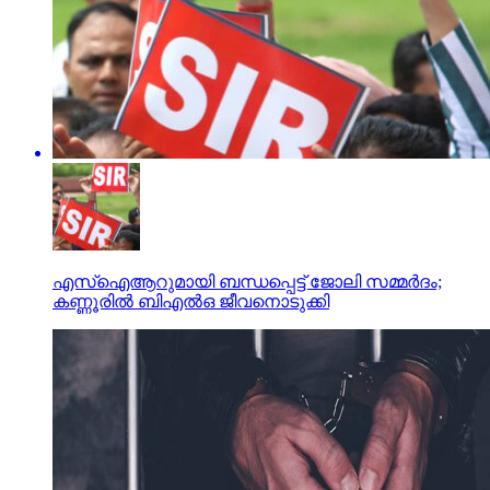
എസ്ഐആറുമായി ബന്ധപ്പെട്ട് ജോലി സമ്മര്‍ദം;
കണ്ണൂരില്‍ ബിഎല്‍ഒ ജീവനൊടുക്കി