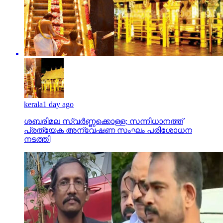
kerala
1 day ago
ശബരിമല സ്വര്‍ണ്ണക്കൊള്ള; സന്നിധാനത്ത്
പ്രത്യേക അന്വേഷണ സംഘം പരിശോധന
നടത്തി