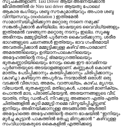
സൂചകങ്ങളാണ്. Taxi Driver ആയി അഭിനയിക്കാൻ
ജീവിതത്തിൽ de Niro taxi driver ആയതു പോലെ!
ആകാര ഭംഗിയും ശബ്ദ സൗകുമാര്യവും അപാര ശബ്ദ
വിന്യസവും (modulation ) ഇത്രമേൽ
സാമാന്വയിച്ചിരിക്കുന്ന മറ്റൊരു നടനെ നമുക്ക്
സങ്കൽപ്പിക്കാൻ കഴിയില്ല. ഭാഷയുടെ വൈവിധ്യങ്ങളും
ഇത്രമേൽ വഴങ്ങുന്ന മറ്റൊരു നടനും ഇല്ല. സൂക്ഷ്മ
അഭിനയം മമ്മൂട്ടിയിൽ പൂർണത കൈവരിക്കുന്നു. ശരീര
ഭാഗങ്ങളുടെ ചലനങ്ങൾ ഇത്രയും ഭാവ ഗംഭീരമായി
അവതരിപ്പിക്കാൻ മമ്മൂട്ടിക്കുള്ള കഴിവ് അപാരമാണ്.
അമരത്തിലെയും ഉദ്യാനപാലകനിലെയും
അദ്ദേഹത്തിന്റെ നടപ്പ്, ഭ്രമയുഗത്തിലെയും
ഭൂതകണ്ണാടിയിലെയും നോട്ടം ഒക്കെ ഈ ഭാവഭിനയ
പൂർണതയുടെ അടയാളങ്ങളാണ്. കണ്ണുകൾ കൊണ്ട്
മാത്രം പേടിപ്പിക്കാനും കരയിപ്പിക്കാനും ചിരിപ്പിക്കാനും
(കാഴ്ച്ച ) കഴിയുന്ന അപൂർവം നടന്മാരിൽ ഒരാൾ! ഒരു
വടക്കൻ വീരഗാഥ, അമരം, വാത്സല്യം, കാഴ്ച, മൃഗയ,
വിധേയൻ, ഭൂതകണ്ണാടി, മതിലുകൾ, പാലേരി മാണിക്യം,
പൊന്തൻ മാട, പ്രാഞ്ചിയേട്ടൻ, അരയന്നങ്ങളുടെ വീട്,
യാത്ര, ന്യൂ ഡൽഹി, നിറക്കൂട്ടു അങ്ങനെ എത്ര എത്ര
ചിത്രങ്ങളിൽ കൂടി മമ്മൂട്ടി നമ്മെ വിസ്മയിപ്പിച്ചിട്ടുണ്ട്.
ഇനിയും അഭിനയിക്കാനുള്ള അടങ്ങാത്ത ആർത്തി
അദ്ദേഹത്തെ അദ്ദേഹത്തിന്റെ തന്നെ ഭാഷയിൽ “ഇനിയും
മൂർച്ച കൂട്ടാൻ പാകത്തിൽ തേച്ചു മിനുക്കാൻ ” കഴിവുള്ള
സംവിധായകരുടെ കൈകളിൽ എത്തിക്കട്ടെ