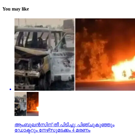
You may like
ആംബുലന്‍സിന് തീ പിടിച്ചു; പിഞ്ചുകുഞ്ഞും
ഡോക്ടറും നേഴ്‌സുമടക്കം 4 മരണം