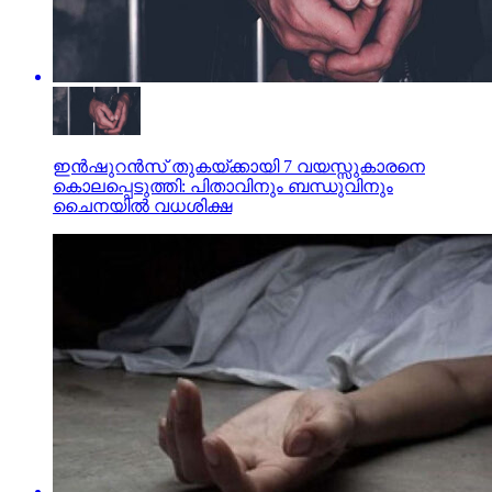
ഇന്‍ഷുറന്‍സ് തുകയ്ക്കായി 7 വയസ്സുകാരനെ
കൊലപ്പെടുത്തി: പിതാവിനും ബന്ധുവിനും
ചൈനയില്‍ വധശിക്ഷ