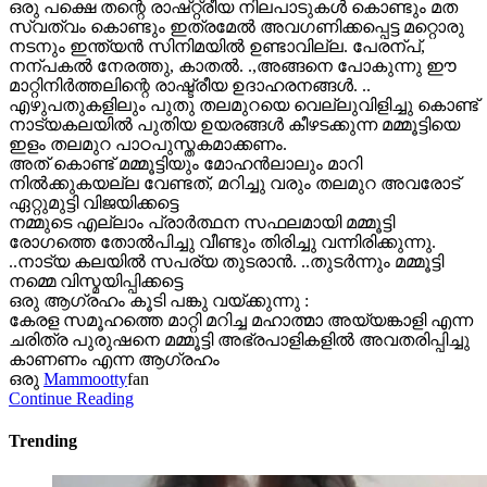
ഒരു പക്ഷെ തന്റെ രാഷ്റ്റ്രീയ നിലപാടുകൾ കൊണ്ടും മത
സ്വത്വം കൊണ്ടും ഇത്രമേൽ അവഗണിക്കപ്പെട്ട മറ്റൊരു
നടനും ഇന്ത്യൻ സിനിമയിൽ ഉണ്ടാവില്ല. പേരന്പ്,
നന്പകൽ നേരത്തു, കാതൽ. .,അങ്ങനെ പോകുന്നു ഈ
മാറ്റിനിർത്തലിന്റെ രാഷ്ട്രീയ ഉദാഹരനങ്ങൾ. ..
എഴുപതുകളിലും പുതു തലമുറയെ വെല്ലുവിളിച്ചു കൊണ്ട്
നാട്യകലയിൽ പുതിയ ഉയരങ്ങൾ കീഴടക്കുന്ന മമ്മൂട്ടിയെ
ഇളം തലമുറ പാഠപുസ്തകമാക്കണം.
അത് കൊണ്ട് മമ്മൂട്ടിയും മോഹൻലാലും മാറി
നിൽക്കുകയല്ല വേണ്ടത്, മറിച്ചു വരും തലമുറ അവരോട്
ഏറ്റുമുട്ടി വിജയിക്കട്ടെ
നമ്മുടെ എല്ലാം പ്രാർത്ഥന സഫലമായി മമ്മൂട്ടി
രോഗത്തെ തോൽപിച്ചു വീണ്ടും തിരിച്ചു വന്നിരിക്കുന്നു.
..നാട്യ കലയിൽ സപര്യ തുടരാൻ. ..തുടർന്നും മമ്മൂട്ടി
നമ്മെ വിസ്മയിപ്പിക്കട്ടെ
ഒരു ആഗ്രഹം കൂടി പങ്കു വയ്ക്കുന്നു :
കേരള സമൂഹത്തെ മാറ്റി മറിച്ച മഹാത്മാ അയ്യങ്കാളി എന്ന
ചരിത്ര പുരുഷനെ മമ്മൂട്ടി അഭ്രപാളികളിൽ അവതരിപ്പിച്ചു
കാണണം എന്ന ആഗ്രഹം
ഒരു
Mammootty
fan
Continue Reading
Trending