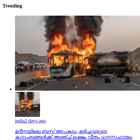
Trending
india
2 days ago
മദീനയിലെ ബസ് അപകടം; മരിച്ചവരുടെ
കുടുംബങ്ങള്‍ക്ക് അഞ്ച് ലക്ഷം വീതം ധനസഹായം