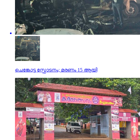
ചെങ്കോട്ട സ്ഫോടനം; മരണം 15 ആയി