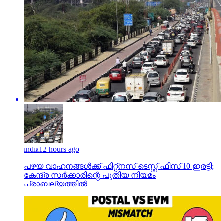
india
12 hours ago
പഴയ വാഹനങ്ങള്‍ക്ക് ഫിറ്റ്‌നസ് ടെസ്റ്റ് ഫീസ് 10 ഇരട്ടി;
കേന്ദ്ര സര്‍ക്കാരിന്റെ പുതിയ നിയമം
പ്രാബല്യത്തില്‍