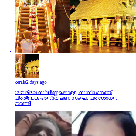
kerala
2 days ago
ശബരിമല സ്വര്‍ണ്ണക്കൊള്ള; സന്നിധാനത്ത്
പ്രത്യേക അന്വേഷണ സംഘം പരിശോധന
നടത്തി