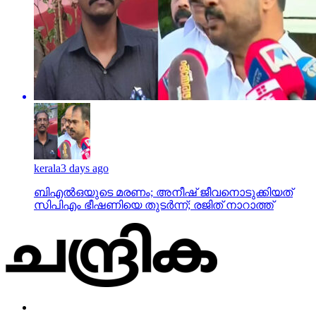
kerala
3 days ago
ബിഎല്‍ഒയുടെ മരണം; അനീഷ് ജീവനൊടുക്കിയത്
സിപിഎം ഭീഷണിയെ തുടര്‍ന്ന്; രജിത് നാറാത്ത്