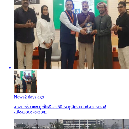
News
2 days ago
കമാൽ വരദൂരിൻ്റെ 50 ഫുട്ബോൾ കഥകൾ
പ്രകാശിതമായി