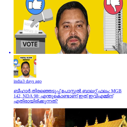
india
3 days ago
ബീഹാർ തിരഞ്ഞെടുപ്പ് പോസ്റ്റൽ ബാലറ്റ് ഫലം: MGB
142, NDA 98; എന്തുകൊണ്ടാണ് ഇത് ഇവിഎമ്മിന്
എതിരായിരിക്കുന്നത്?