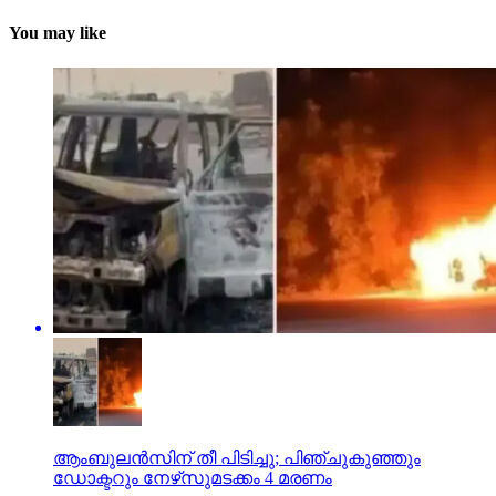
You may like
ആംബുലന്‍സിന് തീ പിടിച്ചു; പിഞ്ചുകുഞ്ഞും
ഡോക്ടറും നേഴ്‌സുമടക്കം 4 മരണം