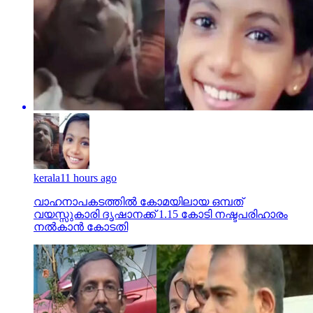
kerala
11 hours ago
വാഹനാപകടത്തില്‍ കോമയിലായ ഒമ്പത്
വയസ്സുകാരി ദൃഷാനക്ക് 1.15 കോടി നഷ്ടപരിഹാരം
നല്‍കാന്‍ കോടതി