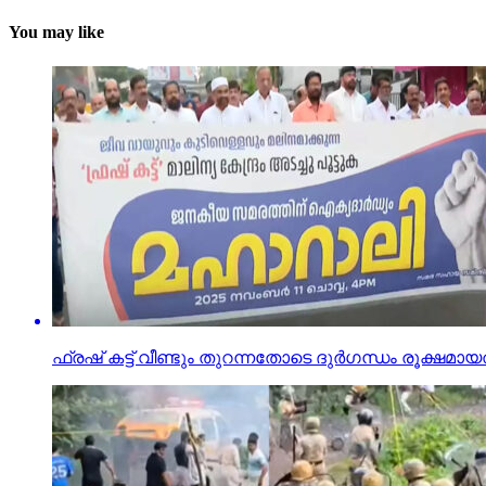
You may like
ഫ്രഷ് കട്ട് വീണ്ടും തുറന്നതോടെ ദുര്‍ഗന്ധം രൂക്ഷമാ