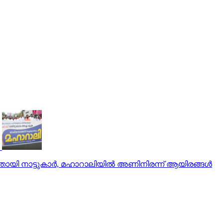
യതായി നാട്ടുകാര്‍, മഹാറാലിയില്‍ അണിനിരന്ന് ആയിരങ്ങള്‍