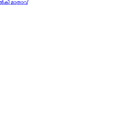
്‍കി മാതാവ്