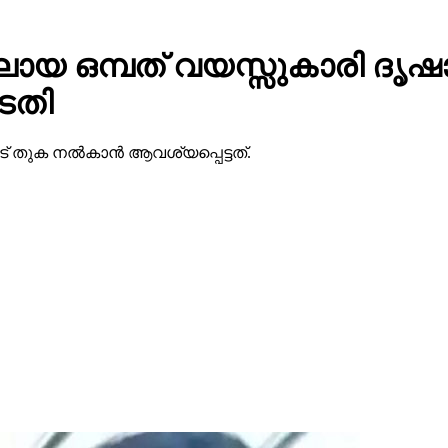
 ഒമ്പത് വയസ്സുകാരി ദൃഷാന
ടതി
ുക നല്‍കാന്‍ ആവശ്യപ്പെട്ടത്.