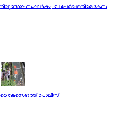
്നിലുണ്ടായ സംഘര്‍ഷം; 351പേര്‍ക്കെതിരെ കേസ്
കെതിരെ കേസെടുത്ത് പോലീസ്