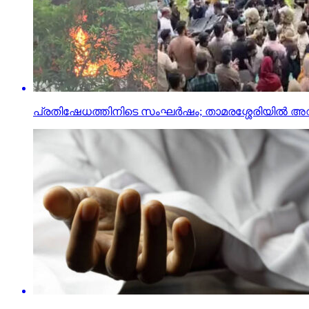
പ്രതിഷേധത്തിനിടെ സംഘര്‍ഷം; താമരശ്ശേരിയില്‍ അറവു