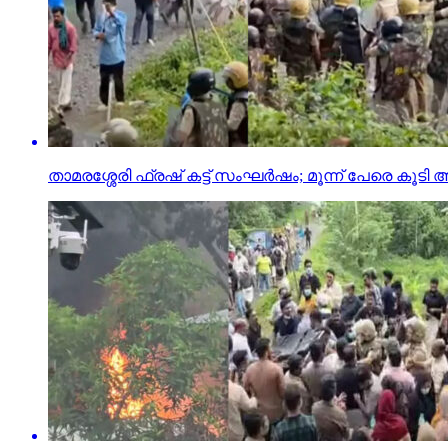
താമരശ്ശേരി ഫ്രഷ് കട്ട് സംഘര്‍ഷം; മൂന്ന് പേരെ കൂടി അ