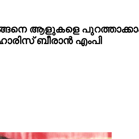
ന് എങ്ങെനെ ആളുകളെ പുറത്താക
 ഹാരിസ് ബീരാൻ എംപി