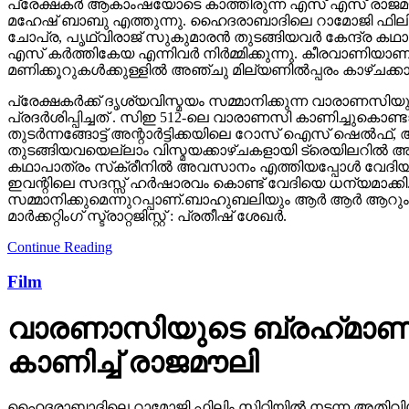
പ്രേക്ഷകർ ആകാംഷയോടെ കാത്തിരുന്ന എസ് എസ് രാജമൗലി
മഹേഷ് ബാബു എത്തുന്നു. ഹൈദരാബാദിലെ റാമോജി ഫിലിം സി
ചോപ്ര, പൃഥ്വിരാജ് സുകുമാരൻ തുടങ്ങിയവർ കേന്ദ്ര ക
എസ് കർത്തികേയ എന്നിവർ നിർമ്മിക്കുന്നു. കീരവാണിയ
മണിക്കൂറുകൾക്കുള്ളിൽ അഞ്ചു മില്യണിൽപ്പരം കാഴ്ചക്ക
പ്രേക്ഷകർക്ക് ദൃശ്യവിസ്മയം സമ്മാനിക്കുന്ന വാരാണസിയുട
പ്രദർശിപ്പിച്ചത് . സിഇ 512-ലെ വാരാണസി കാണിച്ചുകൊണ്ടാണ്
തുടര്‍ന്നങ്ങോട്ട് അന്റാര്‍ട്ടിക്കയിലെ റോസ് ഐസ് ഷെ
തുടങ്ങിയവയെല്ലാം വിസ്മയക്കാഴ്ചകളായി ട്രെയിലറില്‍ 
കഥാപാത്രം സ്‌ക്രീനിൽ അവസാനം എത്തിയപ്പോൾ വേദിയി
ഇവന്റിലെ സദസ്സ് ഹർഷാരവം കൊണ്ട് വേദിയെ ധന്യമാക്കി. 
സമ്മാനിക്കുമെന്നുറപ്പാണ്.ബാഹുബലിയും ആർ ആർ ആറും 
മാർക്കറ്റിംഗ് സ്ട്രാറ്റജിസ്റ്റ് : പ്രതീഷ് ശേഖർ.
Continue Reading
Film
വാരണാസിയുടെ ബ്രഹ്‌മാണ്ഡ
കാണിച്ച് രാജമൗലി
ഹൈദരാബാദിലെ റാമോജി ഫിലിം സിറ്റിയില്‍ നടന്ന അതിവിശ