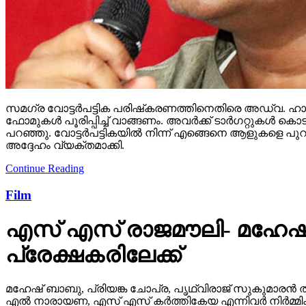
സമഗ്ര വോട്ടര്‍പട്ടിക പരിഷ്‌കരണത്തിനെതിരെ അഡ്വ. ഹാരി
ഫോമുകള്‍ പൂരിപ്പിച്ച് വാങ്ങണം. അവര്‍ക്ക് ടാര്‍ഗറ്റുക
പറഞ്ഞു. വോട്ടര്‍പട്ടികയില്‍ നിന്ന് എങ്ങെനെ ആളുകളെ പുറ
അദ്ദേഹം വ്യക്തമാക്കി.
Continue Reading
Film
എസ് എസ് രാജമൗലി- മഹേഷ്
പ്രേക്ഷകരിലേക്ക്
മഹേഷ് ബാബു, പ്രിയങ്ക ചോപ്ര, പൃഥ്വിരാജ് സുകുമാരൻ ത
എൽ നാരായണ, എസ് എസ് കർത്തികേയ എന്നിവർ നിർമ്മിക്ക