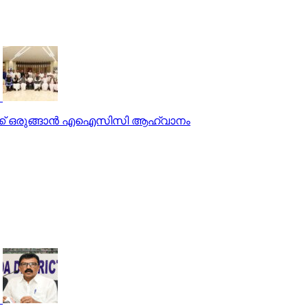
‍ക്ക് ഒരുങ്ങാന്‍ എഐസിസി ആഹ്വാനം