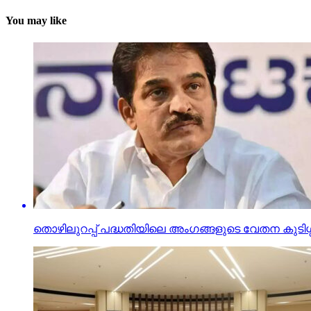
You may like
തൊഴിലുറപ്പ് പദ്ധതിയിലെ അംഗങ്ങളുടെ വേതന കുടിശ്ശി