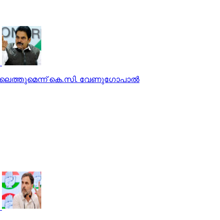
ിലെത്തുമെന്ന് കെ.സി. വേണുഗോപാല്‍