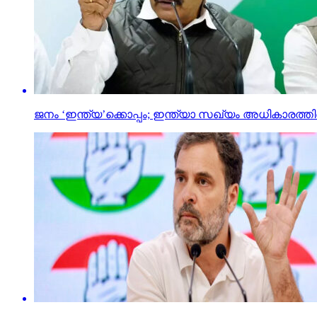
ജനം ‘ഇന്ത്യ’ക്കൊപ്പം; ഇന്ത്യാ സഖ്യം അധികാരത്ത