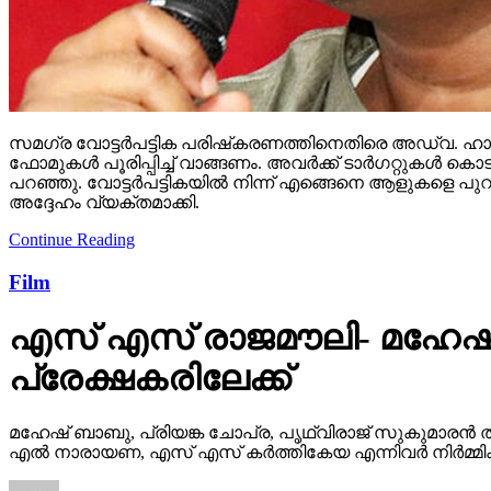
സമഗ്ര വോട്ടര്‍പട്ടിക പരിഷ്‌കരണത്തിനെതിരെ അഡ്വ. ഹാരി
ഫോമുകള്‍ പൂരിപ്പിച്ച് വാങ്ങണം. അവര്‍ക്ക് ടാര്‍ഗറ്റുക
പറഞ്ഞു. വോട്ടര്‍പട്ടികയില്‍ നിന്ന് എങ്ങെനെ ആളുകളെ പുറ
അദ്ദേഹം വ്യക്തമാക്കി.
Continue Reading
Film
എസ് എസ് രാജമൗലി- മഹേഷ്
പ്രേക്ഷകരിലേക്ക്
മഹേഷ് ബാബു, പ്രിയങ്ക ചോപ്ര, പൃഥ്വിരാജ് സുകുമാരൻ ത
എൽ നാരായണ, എസ് എസ് കർത്തികേയ എന്നിവർ നിർമ്മിക്ക