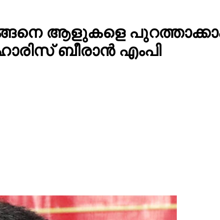
ന് എങ്ങെനെ ആളുകളെ പുറത്താക
 ഹാരിസ് ബീരാൻ എംപി