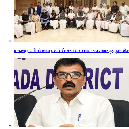
കേരളത്തില്‍ തദ്ദേശ- നിയമസഭാ തെരഞ്ഞെടുപ്പുകള്