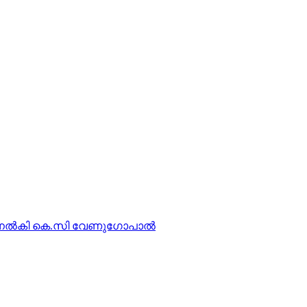
്തുനല്‍കി കെ.സി വേണുഗോപാല്‍