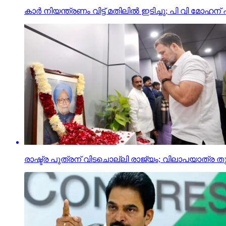
കാര്‍ നിയന്ത്രണം വിട്ട് മതിലില്‍ ഇടിച്ചു; പി വി മോഹന് പ
രാഷ്ട്ര പുത്രന് വിടചൊല്ലി രാജ്യം; വിലാപയാത്ര തു