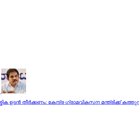
ക ഉടന്‍ തീര്‍ക്കണം: കേന്ദ്ര ഗ്രാമവികസന മന്ത്രിക്ക് കത