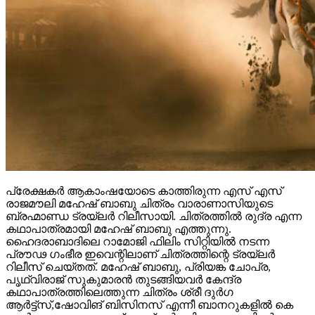
പ്രേക്ഷകർ ആകാംഷയോടെ കാത്തിരുന്ന എസ് എസ്
രാജമൗലി മഹേഷ് ബാബു ചിത്രം വാരാണാസിയുടെ
ബ്രഹ്മാണ്ഡ ട്രയ്ലർ റിലീസായി. ചിത്രത്തിൽ രുദ്ര എന്ന
കഥാപാത്രമായി മഹേഷ് ബാബു എത്തുന്നു.
ഹൈദരാബാദിലെ റാമോജി ഫിലിം സിറ്റിയിൽ നടന്ന
പ്രൗഢ ഗംഭീര ഇവെന്റിലാണ് ചിത്രത്തിന്റെ ട്രയ്ലർ
റിലീസ് ചെയ്തത്. മഹേഷ് ബാബു, പ്രിയങ്ക ചോപ്ര,
പൃഥ്വിരാജ് സുകുമാരൻ തുടങ്ങിയവർ കേന്ദ്ര
കഥാപാത്രത്തിലെത്തുന്ന ചിത്രം ശ്രീ ദുർഗ
ആർട്ട്സ്,ഷോവിങ് ബിസിനസ് എന്നീ ബാനറുകളിൽ കെ