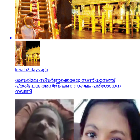
kerala
2 days ago
ശബരിമല സ്വര്‍ണ്ണക്കൊള്ള; സന്നിധാനത്ത്
പ്രത്യേക അന്വേഷണ സംഘം പരിശോധന
നടത്തി