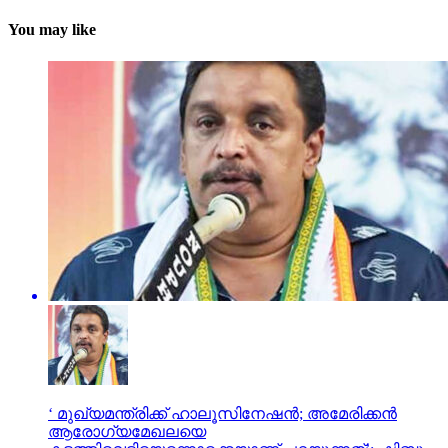
You may like
‘ മുഖ്യമന്ത്രിക്ക് ഹാലൂസിനേഷന്‍; അമേരിക്കന്‍
ആരോഗ്യമേഖലയെ