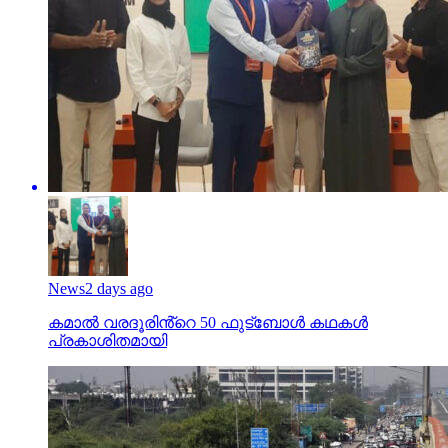
News
2 days ago
കമാൽ വരദൂരിൻ്റെ 50 ഫുട്ബോൾ കഥകൾ
പ്രകാശിതമായി