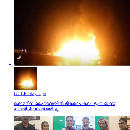
GULF
2 days ago
മക്കമദീന ഹൈവേയില്‍ ഭീകരാപകടം: ഉംറ ബസ്
കത്തി, 40 പേര്‍ മരിച്ചു