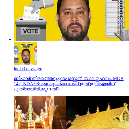
india
3 days ago
ബീഹാർ തിരഞ്ഞെടുപ്പ് പോസ്റ്റൽ ബാലറ്റ് ഫലം: MGB
142, NDA 98; എന്തുകൊണ്ടാണ് ഇത് ഇവിഎമ്മിന്
എതിരായിരിക്കുന്നത്?