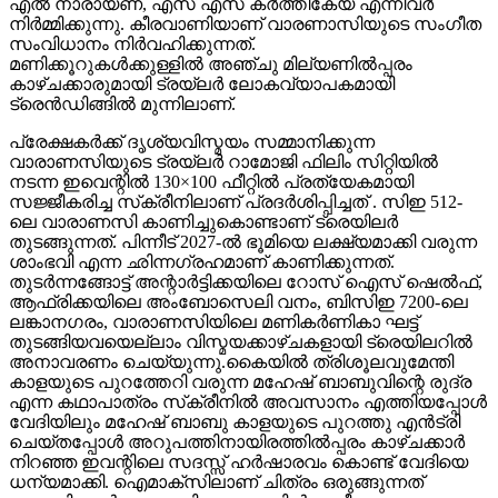
എൽ നാരായണ, എസ് എസ് കർത്തികേയ എന്നിവർ
നിർമ്മിക്കുന്നു. കീരവാണിയാണ് വാരണാസിയുടെ സംഗീത
സംവിധാനം നിർവഹിക്കുന്നത്.
മണിക്കൂറുകൾക്കുള്ളിൽ അഞ്ചു മില്യണിൽപ്പരം
കാഴ്ചക്കാരുമായി ട്രയ്ലർ ലോകവ്യാപകമായി
ട്രെൻഡിങ്ങിൽ മുന്നിലാണ്.
പ്രേക്ഷകർക്ക് ദൃശ്യവിസ്മയം സമ്മാനിക്കുന്ന
വാരാണസിയുടെ ട്രയ്ലർ റാമോജി ഫിലിം സിറ്റിയിൽ
നടന്ന ഇവെന്റിൽ 130×100 ഫീറ്റിൽ പ്രത്യേകമായി
സജ്ജീകരിച്ച സ്‌ക്രീനിലാണ് പ്രദർശിപ്പിച്ചത് . സിഇ 512-
ലെ വാരാണസി കാണിച്ചുകൊണ്ടാണ് ട്രെയിലര്‍
തുടങ്ങുന്നത്. പിന്നീട് 2027-ല്‍ ഭൂമിയെ ലക്ഷ്യമാക്കി വരുന്ന
ശാംഭവി എന്ന ഛിന്നഗ്രഹമാണ് കാണിക്കുന്നത്.
തുടര്‍ന്നങ്ങോട്ട് അന്റാര്‍ട്ടിക്കയിലെ റോസ് ഐസ് ഷെല്‍ഫ്,
ആഫ്രിക്കയിലെ അംബോസെലി വനം, ബിസിഇ 7200-ലെ
ലങ്കാനഗരം, വാരാണസിയിലെ മണികര്‍ണികാ ഘട്ട്
തുടങ്ങിയവയെല്ലാം വിസ്മയക്കാഴ്ചകളായി ട്രെയിലറില്‍
അനാവരണം ചെയ്യുന്നു.കൈയില്‍ ത്രിശൂലവുമേന്തി
കാളയുടെ പുറത്തേറി വരുന്ന മഹേഷ് ബാബുവിന്റെ രുദ്ര
എന്ന കഥാപാത്രം സ്‌ക്രീനിൽ അവസാനം എത്തിയപ്പോൾ
വേദിയിലും മഹേഷ് ബാബു കാളയുടെ പുറത്തു എൻട്രി
ചെയ്തപ്പോൾ അറുപത്തിനായിരത്തിൽപ്പരം കാഴ്ചക്കാർ
നിറഞ്ഞ ഇവന്റിലെ സദസ്സ് ഹർഷാരവം കൊണ്ട് വേദിയെ
ധന്യമാക്കി. ഐമാക്‌സിലാണ് ചിത്രം ഒരുങ്ങുന്നത്