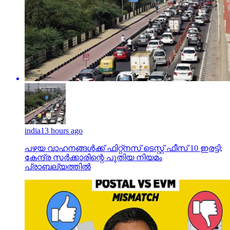
india
13 hours ago
പഴയ വാഹനങ്ങള്‍ക്ക് ഫിറ്റ്‌നസ് ടെസ്റ്റ് ഫീസ് 10 ഇരട്ടി;
കേന്ദ്ര സര്‍ക്കാരിന്റെ പുതിയ നിയമം
പ്രാബല്യത്തില്‍