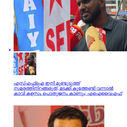
എസ്എഫ്‌ഐ ഇനി മുണ്ടുടുത്ത്
സമരത്തിനിറങ്ങരുത്, മടക്കി കുത്തേണ്ടി വന്നാല്‍
കാവി കളസം പൊതുജനം കാണും; എഐവൈഎഫ്