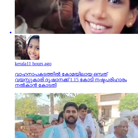
kerala
11 hours ago
വാഹനാപകടത്തില്‍ കോമയിലായ ഒമ്പത്
വയസ്സുകാരി ദൃഷാനക്ക് 1.15 കോടി നഷ്ടപരിഹാരം
നല്‍കാന്‍ കോടതി