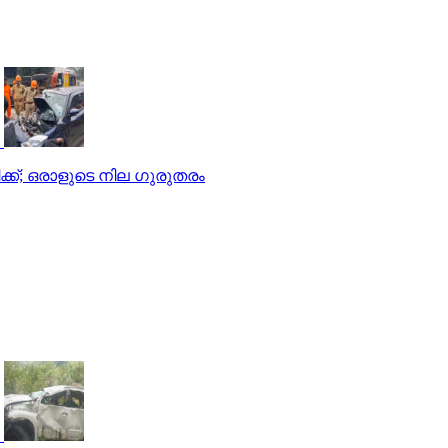
് പരിക്ക്; ഒരാളുടെ നില ഗുരുതരം