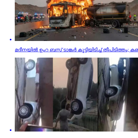
മദീനയില്‍ ഉംറ ബസ് ടാങ്കര്‍ കൂട്ടിയിടിച്ച് തീപിടിത്തം; കണ