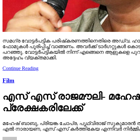
സമഗ്ര വോട്ടര്‍പട്ടിക പരിഷ്‌കരണത്തിനെതിരെ അഡ്വ. ഹാരി
ഫോമുകള്‍ പൂരിപ്പിച്ച് വാങ്ങണം. അവര്‍ക്ക് ടാര്‍ഗറ്റുക
പറഞ്ഞു. വോട്ടര്‍പട്ടികയില്‍ നിന്ന് എങ്ങെനെ ആളുകളെ പുറ
അദ്ദേഹം വ്യക്തമാക്കി.
Continue Reading
Film
എസ് എസ് രാജമൗലി- മഹേഷ്
പ്രേക്ഷകരിലേക്ക്
മഹേഷ് ബാബു, പ്രിയങ്ക ചോപ്ര, പൃഥ്വിരാജ് സുകുമാരൻ ത
എൽ നാരായണ, എസ് എസ് കർത്തികേയ എന്നിവർ നിർമ്മിക്ക