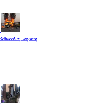
്‍ട്രോള്‍ റൂം തുറന്നു