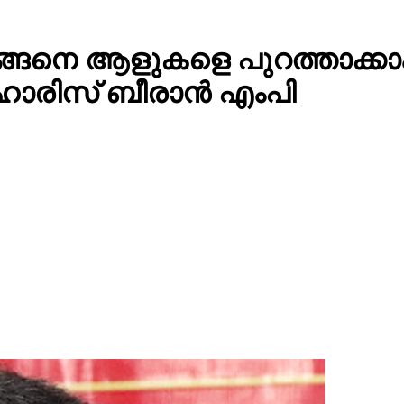
ന് എങ്ങെനെ ആളുകളെ പുറത്താക
 ഹാരിസ് ബീരാൻ എംപി