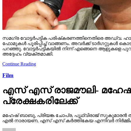
സമഗ്ര വോട്ടര്‍പട്ടിക പരിഷ്‌കരണത്തിനെതിരെ അഡ്വ. ഹാരി
ഫോമുകള്‍ പൂരിപ്പിച്ച് വാങ്ങണം. അവര്‍ക്ക് ടാര്‍ഗറ്റുക
പറഞ്ഞു. വോട്ടര്‍പട്ടികയില്‍ നിന്ന് എങ്ങെനെ ആളുകളെ പുറ
അദ്ദേഹം വ്യക്തമാക്കി.
Continue Reading
Film
എസ് എസ് രാജമൗലി- മഹേഷ്
പ്രേക്ഷകരിലേക്ക്
മഹേഷ് ബാബു, പ്രിയങ്ക ചോപ്ര, പൃഥ്വിരാജ് സുകുമാരൻ ത
എൽ നാരായണ, എസ് എസ് കർത്തികേയ എന്നിവർ നിർമ്മിക്ക