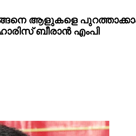
ന് എങ്ങെനെ ആളുകളെ പുറത്താക
 ഹാരിസ് ബീരാൻ എംപി