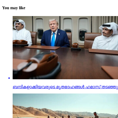
You may like
ബന്ദികളാക്കിയവരുടെ മൃതദേഹങ്ങള്‍ ഹമാസ് തടഞ്ഞുവയ