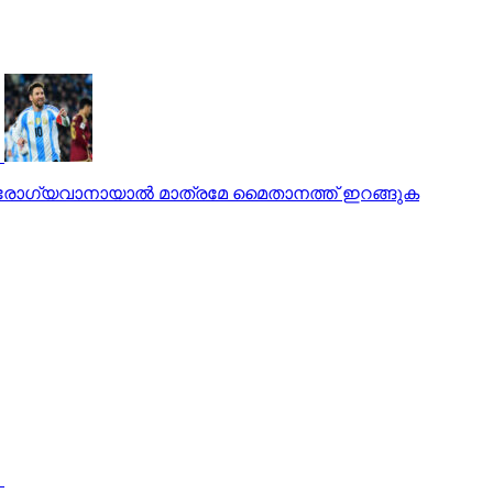
 ആരോഗ്യവാനായാല്‍ മാത്രമേ മൈതാനത്ത് ഇറങ്ങുക