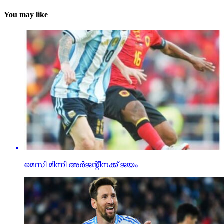
You may like
മെസി മിന്നി അര്‍ജന്റീനക്ക് ജയം