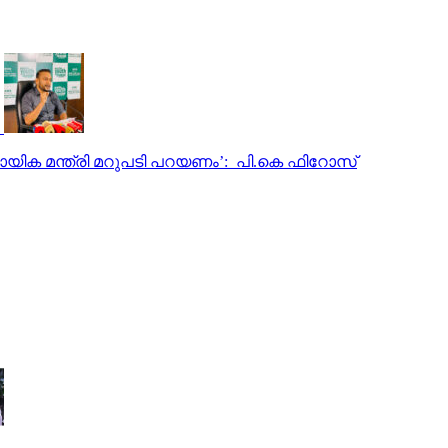
കായിക മന്ത്രി മറുപടി പറയണം’: പി.കെ ഫിറോസ്