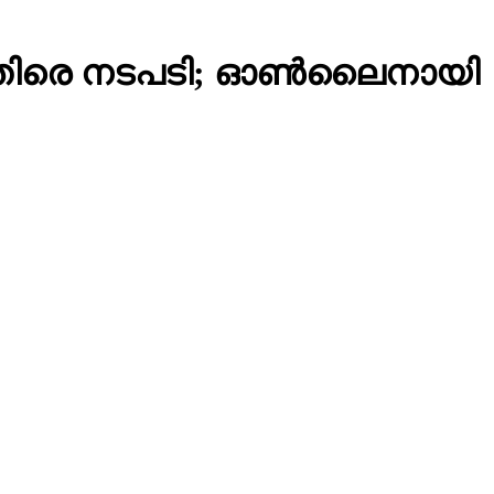
നെതിരെ നടപടി; ഓണ്‍ലൈനായി