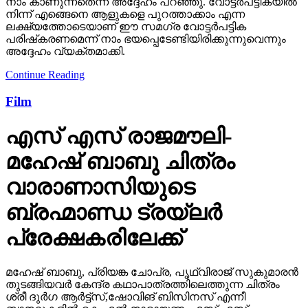
നാം കാണുന്നതെന്ന് അദ്ദേഹം പറഞ്ഞു. വോട്ടര്‍പട്ടികയില്‍
നിന്ന് എങ്ങെനെ ആളുകളെ പുറത്താക്കാം എന്ന
ലക്ഷ്യത്തോടെയാണ് ഈ സമഗ്ര വോട്ടര്‍പട്ടിക
പരിഷ്‌കരണമെന്ന് നാം ഭയപ്പെടേണ്ടിയിരിക്കുന്നുവെന്നും
അദ്ദേഹം വ്യക്തമാക്കി.
Continue Reading
Film
എസ് എസ് രാജമൗലി-
മഹേഷ് ബാബു ചിത്രം
വാരാണാസിയുടെ
ബ്രഹ്മാണ്ഡ ട്രയ്ലർ
പ്രേക്ഷകരിലേക്ക്
മഹേഷ് ബാബു, പ്രിയങ്ക ചോപ്ര, പൃഥ്വിരാജ് സുകുമാരൻ
തുടങ്ങിയവർ കേന്ദ്ര കഥാപാത്രത്തിലെത്തുന്ന ചിത്രം
ശ്രീ ദുർഗ ആർട്ട്സ്,ഷോവിങ് ബിസിനസ് എന്നീ