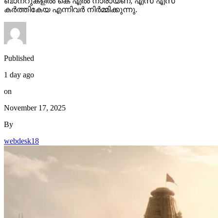
ബാനറുകളിൽ കെ എൽ നാരായണ, എസ് എസ്
കർത്തികേയ എന്നിവർ നിർമ്മിക്കുന്നു.
Published
1 day ago
on
November 17, 2025
By
webdesk18