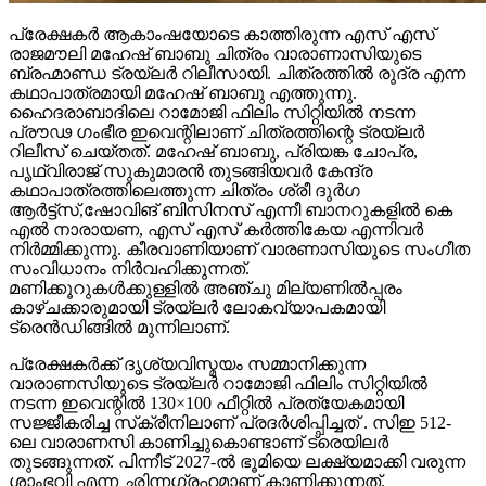
പ്രേക്ഷകർ ആകാംഷയോടെ കാത്തിരുന്ന എസ് എസ്
രാജമൗലി മഹേഷ് ബാബു ചിത്രം വാരാണാസിയുടെ
ബ്രഹ്മാണ്ഡ ട്രയ്ലർ റിലീസായി. ചിത്രത്തിൽ രുദ്ര എന്ന
കഥാപാത്രമായി മഹേഷ് ബാബു എത്തുന്നു.
ഹൈദരാബാദിലെ റാമോജി ഫിലിം സിറ്റിയിൽ നടന്ന
പ്രൗഢ ഗംഭീര ഇവെന്റിലാണ് ചിത്രത്തിന്റെ ട്രയ്ലർ
റിലീസ് ചെയ്തത്. മഹേഷ് ബാബു, പ്രിയങ്ക ചോപ്ര,
പൃഥ്വിരാജ് സുകുമാരൻ തുടങ്ങിയവർ കേന്ദ്ര
കഥാപാത്രത്തിലെത്തുന്ന ചിത്രം ശ്രീ ദുർഗ
ആർട്ട്സ്,ഷോവിങ് ബിസിനസ് എന്നീ ബാനറുകളിൽ കെ
എൽ നാരായണ, എസ് എസ് കർത്തികേയ എന്നിവർ
നിർമ്മിക്കുന്നു. കീരവാണിയാണ് വാരണാസിയുടെ സംഗീത
സംവിധാനം നിർവഹിക്കുന്നത്.
മണിക്കൂറുകൾക്കുള്ളിൽ അഞ്ചു മില്യണിൽപ്പരം
കാഴ്ചക്കാരുമായി ട്രയ്ലർ ലോകവ്യാപകമായി
ട്രെൻഡിങ്ങിൽ മുന്നിലാണ്.
പ്രേക്ഷകർക്ക് ദൃശ്യവിസ്മയം സമ്മാനിക്കുന്ന
വാരാണസിയുടെ ട്രയ്ലർ റാമോജി ഫിലിം സിറ്റിയിൽ
നടന്ന ഇവെന്റിൽ 130×100 ഫീറ്റിൽ പ്രത്യേകമായി
സജ്ജീകരിച്ച സ്‌ക്രീനിലാണ് പ്രദർശിപ്പിച്ചത് . സിഇ 512-
ലെ വാരാണസി കാണിച്ചുകൊണ്ടാണ് ട്രെയിലര്‍
തുടങ്ങുന്നത്. പിന്നീട് 2027-ല്‍ ഭൂമിയെ ലക്ഷ്യമാക്കി വരുന്ന
ശാംഭവി എന്ന ഛിന്നഗ്രഹമാണ് കാണിക്കുന്നത്.