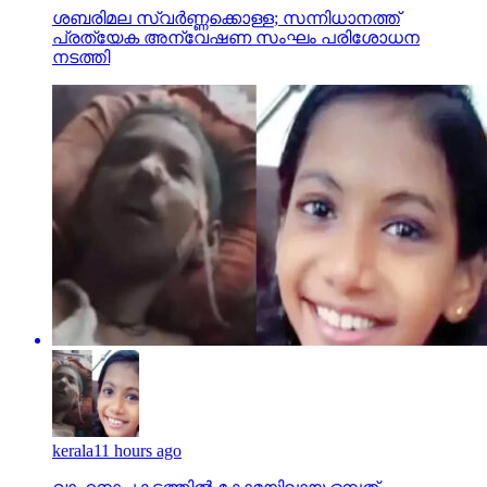
ശബരിമല സ്വര്‍ണ്ണക്കൊള്ള; സന്നിധാനത്ത്
പ്രത്യേക അന്വേഷണ സംഘം പരിശോധന
നടത്തി
kerala
11 hours ago