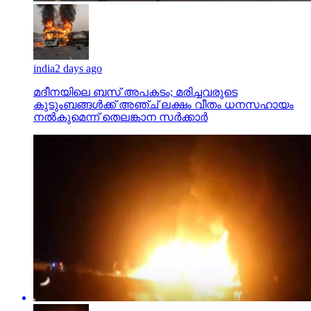
india
2 days ago
മദീനയിലെ ബസ് അപകടം; മരിച്ചവരുടെ
കുടുംബങ്ങള്‍ക്ക് അഞ്ച് ലക്ഷം വീതം ധനസഹായം
നല്‍കുമെന്ന് തെലങ്കാന സര്‍ക്കാര്‍