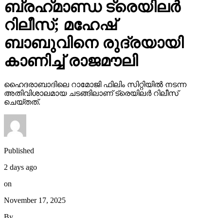
ബ്രഹ്‌മാണ്ഡ ട്രെയിലര്‍
റിലീസ്; മഹേഷ്
ബാബുവിനെ രുദ്രയായി
കാണിച്ച് രാജമൗലി
ഹൈദരാബാദിലെ റാമോജി ഫിലിം സിറ്റിയില്‍ നടന്ന
അതിവിശാലമായ ചടങ്ങിലാണ് ട്രെയിലര്‍ റിലീസ്
ചെയ്തത്.
Published
2 days ago
on
November 17, 2025
By