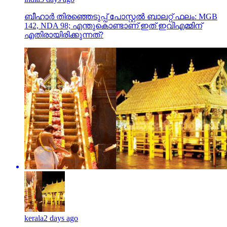
ബീഹാർ തിരഞ്ഞെടുപ്പ് പോസ്റ്റൽ ബാലറ്റ് ഫലം: MGB
142, NDA 98; എന്തുകൊണ്ടാണ് ഇത് ഇവിഎമ്മിന്
എതിരായിരിക്കുന്നത്?
kerala
2 days ago