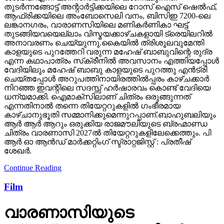
തുടര്‍ന്നങ്ങോട്ട് അന്റാര്‍ട്ടിക്കയിലെ റോസ് ഐസ് ഷെല്‍ഫ്,
ആഫ്രിക്കയിലെ അംബോസെലി വനം, ബിസിഇ 7200-ലെ
ലങ്കാനഗരം, വാരാണസിയിലെ മണികര്‍ണികാ ഘട്ട്
തുടങ്ങിയവയെല്ലാം വിസ്മയക്കാഴ്ചകളായി ട്രെയിലറില്‍
അനാവരണം ചെയ്യുന്നു.കൈയില്‍ ത്രിശൂലവുമേന്തി
കാളയുടെ പുറത്തേറി വരുന്ന മഹേഷ് ബാബുവിന്റെ രുദ്ര
എന്ന കഥാപാത്രം സ്‌ക്രീനിൽ അവസാനം എത്തിയപ്പോൾ
വേദിയിലും മഹേഷ് ബാബു കാളയുടെ പുറത്തു എൻട്രി
ചെയ്തപ്പോൾ അറുപത്തിനായിരത്തിൽപ്പരം കാഴ്ചക്കാർ
നിറഞ്ഞ ഇവന്റിലെ സദസ്സ് ഹർഷാരവം കൊണ്ട് വേദിയെ
ധന്യമാക്കി. ഐമാക്‌സിലാണ് ചിത്രം ഒരുങ്ങുന്നത്
എന്നതിനാല്‍ തന്നെ തിയേറ്ററുകളില്‍ ഗംഭീരമായ
കാഴ്ചാനുഭൂതി സമ്മാനിക്കുമെന്നുറപ്പാണ്.ബാഹുബലിയും
ആർ ആർ ആറും ഒരുക്കിയ രാജമൗലിയുടെ ബ്രഹ്മാണ്ഡ
ചിത്രം വാരണാസി 2027ൽ തിയേറ്ററുകളിലേക്കെത്തും. പി
ആർ ഓ ആൻഡ് മാർക്കറ്റിംഗ് സ്ട്രാറ്റജിസ്റ്റ് : പ്രതീഷ്
ശേഖർ.
Continue Reading
Film
വാരണാസിയുടെ