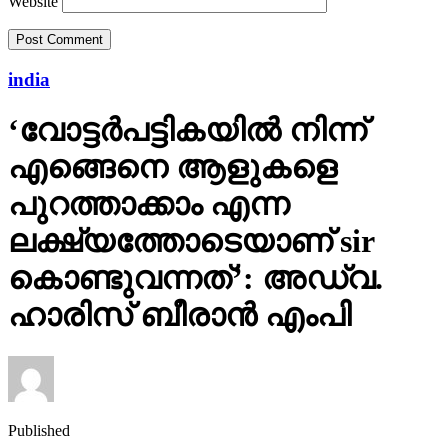
Website
india
‘വോട്ടര്‍പട്ടികയില്‍ നിന്ന്
എങ്ങെനെ ആളുകളെ
പുറത്താക്കാം എന്ന
ലക്ഷ്യത്തോടെയാണ് sir
കൊണ്ടുവന്നത്’: അഡ്വ.
ഹാരിസ് ബീരാൻ എംപി
Published