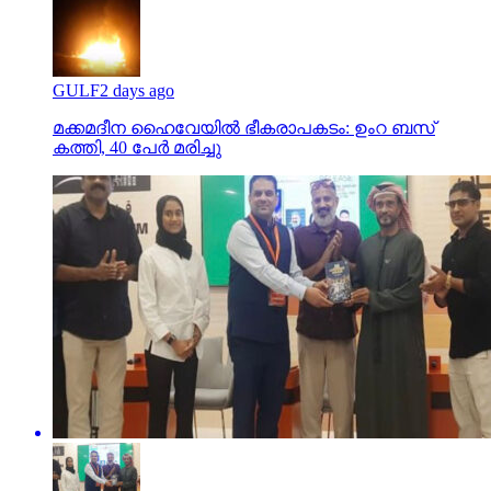
GULF
2 days ago
മക്കമദീന ഹൈവേയില്‍ ഭീകരാപകടം: ഉംറ ബസ്
കത്തി, 40 പേര്‍ മരിച്ചു