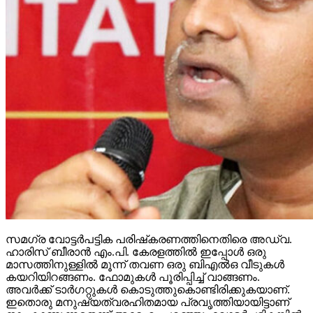
സമഗ്ര വോട്ടര്‍പട്ടിക പരിഷ്‌കരണത്തിനെതിരെ അഡ്വ.
ഹാരിസ് ബീരാന്‍ എം.പി. കേരളത്തില്‍ ഇപ്പോള്‍ ഒരു
മാസത്തിനുള്ളില്‍ മൂന്ന് തവണ ഒരു ബിഎല്‍ഒ വീടുകള്‍
കയറിയിറങ്ങണം. ഫോമുകള്‍ പൂരിപ്പിച്ച് വാങ്ങണം.
അവര്‍ക്ക് ടാര്‍ഗറ്റുകള്‍ കൊടുത്തുകൊണ്ടിരിക്കുകയാണ്.
ഇതൊരു മനുഷ്യത്വരഹിതമായ പ്രവൃത്തിയായിട്ടാണ്