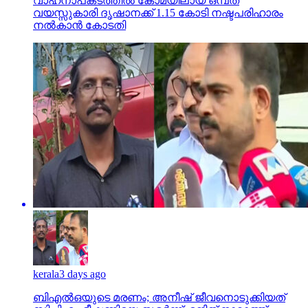
വാഹനാപകടത്തില്‍ കോമയിലായ ഒമ്പത്
വയസ്സുകാരി ദൃഷാനക്ക് 1.15 കോടി നഷ്ടപരിഹാരം
നല്‍കാന്‍ കോടതി
kerala
3 days ago
ബിഎല്‍ഒയുടെ മരണം; അനീഷ് ജീവനൊടുക്കിയത്