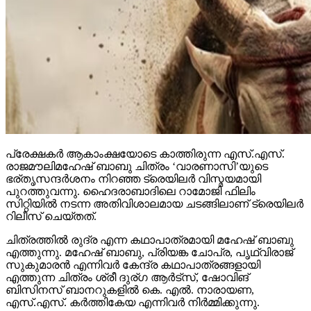
പ്രേക്ഷകര്‍ ആകാംക്ഷയോടെ കാത്തിരുന്ന എസ്.എസ്.
രാജമൗലിമഹേഷ് ബാബു ചിത്രം ‘വാരണാസി’യുടെ
ഭര്തൃസന്ദര്‍ശനം നിറഞ്ഞ ട്രെയിലര്‍ വിസ്മയമായി
പുറത്തുവന്നു. ഹൈദരാബാദിലെ റാമോജി ഫിലിം
സിറ്റിയില്‍ നടന്ന അതിവിശാലമായ ചടങ്ങിലാണ് ട്രെയിലര്‍
റിലീസ് ചെയ്തത്.
ചിത്രത്തില്‍ രുദ്ര എന്ന കഥാപാത്രമായി മഹേഷ് ബാബു
എത്തുന്നു. മഹേഷ് ബാബു, പ്രിയങ്ക ചോപ്ര, പൃഥ്വിരാജ്
സുകുമാരന്‍ എന്നിവര്‍ കേന്ദ്ര കഥാപാത്രങ്ങളായി
എത്തുന്ന ചിത്രം ശ്രീ ദുര്ഗ ആര്‍ട്‌സ്, ഷോവിങ്
ബിസിനസ് ബാനറുകളില്‍ കെ. എല്‍. നാരായണ,
എസ്.എസ്. കര്‍ത്തികേയ എന്നിവര്‍ നിര്‍മ്മിക്കുന്നു.