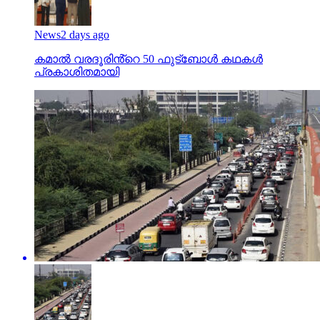
News
2 days ago
കമാൽ വരദൂരിൻ്റെ 50 ഫുട്ബോൾ കഥകൾ
പ്രകാശിതമായി