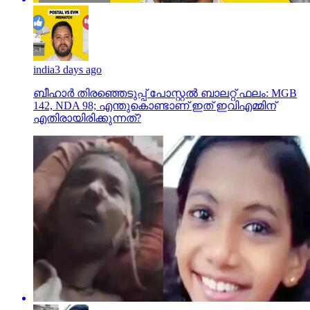
india
3 days ago
ബീഹാർ തിരഞ്ഞെടുപ്പ് പോസ്റ്റൽ ബാലറ്റ് ഫലം: MGB
142, NDA 98; എന്തുകൊണ്ടാണ് ഇത് ഇവിഎമ്മിന്
എതിരായിരിക്കുന്നത്?