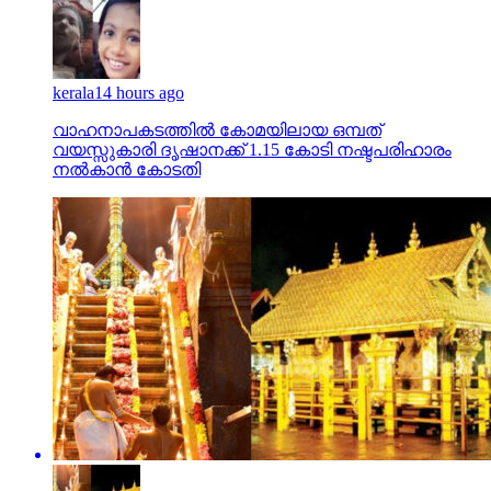
kerala
14 hours ago
വാഹനാപകടത്തില്‍ കോമയിലായ ഒമ്പത്
വയസ്സുകാരി ദൃഷാനക്ക് 1.15 കോടി നഷ്ടപരിഹാരം
നല്‍കാന്‍ കോടതി