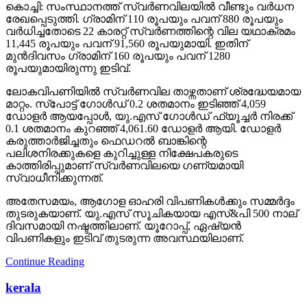
കൊച്ചി: സംസ്ഥാനത്ത് സ്വര്‍ണവിലയില്‍ വീണ്ടും വര്‍ധന
രേഖപ്പെടുത്തി. ഗ്രാമിന് 110 രൂപയും പവന് 880 രൂപയും
വര്‍ധിച്ചതോടെ 22 കാരറ്റ് സ്വര്‍ണത്തിന്റെ വില യഥാക്രമം
11,445 രൂപയും പവന് 91,560 രൂപയുമായി. ഇതിന്
മുന്‍ദിവസം ഗ്രാമിന് 160 രൂപയും പവന് 1280
രൂപയുമായിരുന്നു ഇടിവ്.
ലോകവിപണിയില്‍ സ്വര്‍ണവില താഴ്ന്നതാണ് ശ്രദ്ധേയമായ
മാറ്റം. സ്പോട്ട് ഗോള്‍ഡ് 0.2 ശതമാനം ഇടിഞ്ഞ് 4,059
ഡോളര്‍ ആയപ്പോള്‍, യു.എസ് ഗോള്‍ഡ് ഫ്യൂച്ചര്‍ നിരക്ക്
0.1 ശതമാനം കുറഞ്ഞ് 4,061.60 ഡോളര്‍ ആയി. ഡോളര്‍
കരുത്താര്‍ജിച്ചതും ഫെഡറല്‍ ബാങ്കിന്റെ
പലിശനിരക്കുകളെ കുറിച്ചുള്ള നിക്ഷേപകരുടെ
കാത്തിരിപ്പുമാണ് സ്വര്‍ണവിലയെ ഗണ്യമായി
സ്വാധീനിക്കുന്നത്.
അതേസമയം, ആഗോള ഓഹരി വിപണികള്‍ക്കും സമ്മര്‍ദ്ദം
തുടരുകയാണ്. യു.എസ് സൂചികയായ എസ്&പി 500 നാല്
ദിവസമായി നഷ്ടത്തിലാണ്. യൂറോപ്പ്, ഏഷ്യന്‍
വിപണികളും ഇടിവ് തുടരുന്ന അവസ്ഥയിലാണ്.
Continue Reading
kerala