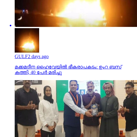
GULF
2 days ago
മക്കമദീന ഹൈവേയില്‍ ഭീകരാപകടം: ഉംറ ബസ്
കത്തി, 40 പേര്‍ മരിച്ചു