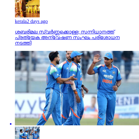
kerala
2 days ago
ശബരിമല സ്വര്‍ണ്ണക്കൊള്ള; സന്നിധാനത്ത്
പ്രത്യേക അന്വേഷണ സംഘം പരിശോധന
നടത്തി