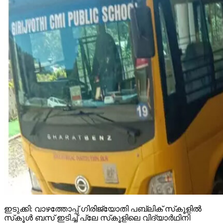
ഇടുക്കി: വാഴത്തോപ്പ് ഗിരിജ്യോതി പബ്ലിക് സ്‌കൂളില്‍
സ്‌കൂള്‍ ബസ് ഇടിച്ച് പ്ലേ സ്‌കൂളിലെ വിദ്യാര്‍ഥിനി