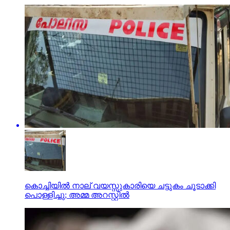
കൊച്ചിയില്‍ നാല് വയസ്സുകാരിയെ ചട്ടുകം ചൂടാക്കി
പൊള്ളിച്ചു; അമ്മ അറസ്റ്റില്‍