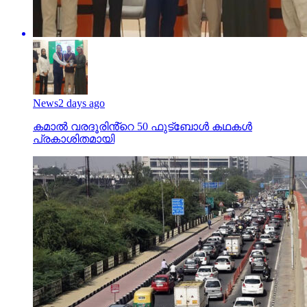
News
2 days ago
കമാൽ വരദൂരിൻ്റെ 50 ഫുട്ബോൾ കഥകൾ
പ്രകാശിതമായി