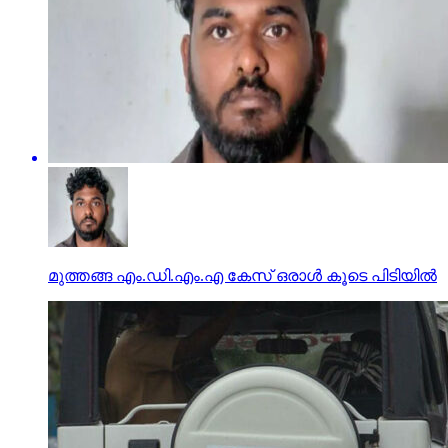
മുത്തങ്ങ എം.ഡി.എം.എ കേസ് ഒരാള്‍ കൂടെ പിടിയില്‍