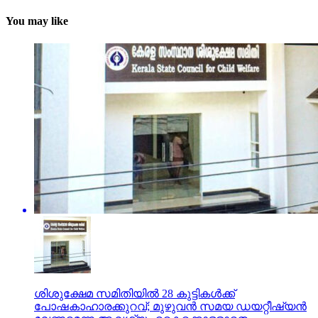
You may like
ശിശുക്ഷേമ സമിതിയില്‍ 28 കുട്ടികള്‍ക്ക്
പോഷകാഹാരക്കുറവ്; മുഴുവന്‍ സമയ ഡയറ്റീഷ്യന്‍