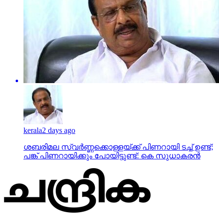
kerala
2 days ago
ശബരിമല സ്വര്‍ണ്ണക്കൊള്ളയ്ക്ക് പിണറായി ടച്ച് ഉണ്ട്;
പങ്ക് പിണറായിക്കും പോയിട്ടുണ്ട്: കെ സുധാകരന്‍