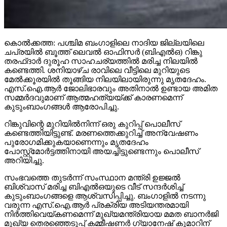
കൊല്‍ക്കത്ത: പശ്ചിമ ബംഗാളിലെ നാദിയ ജില്ലയിലെ
ചപ്രയില്‍ ബൂത്ത് ലെവല്‍ ഓഫിസര്‍ (ബിഎല്‍ഒ) റിങ്കു
തരഫ്ദാര്‍ ദുരൂഹ സാഹചര്യത്തില്‍ മരിച്ച നിലയില്‍
കണ്ടെത്തി. ശനിയാഴ്ച രാവിലെ വീട്ടിലെ മുറിയുടെ
മേല്‍ക്കൂരയില്‍ തൂങ്ങിയ നിലയിലായിരുന്നു മൃതദേഹം.
എസ്.ഐ.ആര്‍ ജോലിഭാരവും അതിനാല്‍ ഉണ്ടായ അമിത
സമ്മര്‍ദവുമാണ് ആത്മഹത്യയ്ക്ക് കാരണമെന്ന്
കുടുംബാംഗങ്ങള്‍ ആരോപിച്ചു.
റിങ്കുവിന്റെ മുറിയില്‍നിന്ന് ഒരു കുറിപ്പ് പൊലീസ്
കണ്ടെത്തിയിട്ടുണ്ട്. മരണത്തെക്കുറിച്ച് അന്വേഷണം
പുരോഗമിക്കുകയാണെന്നും മൃതദേഹം
പോസ്റ്റ്മോര്‍ട്ടത്തിനായി അയച്ചിട്ടുണ്ടെന്നും പൊലീസ്
അറിയിച്ചു.
സംഭവത്തെ തുടര്‍ന്ന് സംസ്ഥാന മന്ത്രി ഉജ്ജല്‍
ബിശ്വാസ് മരിച്ച ബിഎല്‍ഒയുടെ വീട് സന്ദര്‍ശിച്ച്
കുടുംബാംഗങ്ങളെ ആശ്വസിപ്പിച്ചു. ബംഗാളില്‍ നടന്നു
വരുന്ന എസ്.ഐ.ആര്‍ പ്രക്രിയ അടിയന്തരമായി
നിര്‍ത്തിവെയ്കണമെന്ന് മുഖ്യമന്ത്രിയായ മമത ബാനര്‍ജി
മുഖ്യ തെരഞ്ഞെടുപ്പ് കമ്മീഷണര്‍ ഗ്യാനേഷ് കുമാറിന്