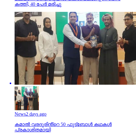
കത്തി, 40 പേര്‍ മരിച്ചു
News
2 days ago
കമാൽ വരദൂരിൻ്റെ 50 ഫുട്ബോൾ കഥകൾ
പ്രകാശിതമായി