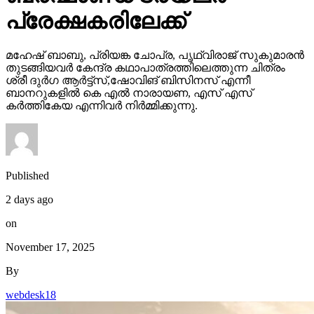
പ്രേക്ഷകരിലേക്ക്
മഹേഷ് ബാബു, പ്രിയങ്ക ചോപ്ര, പൃഥ്വിരാജ് സുകുമാരൻ
തുടങ്ങിയവർ കേന്ദ്ര കഥാപാത്രത്തിലെത്തുന്ന ചിത്രം
ശ്രീ ദുർഗ ആർട്ട്സ്,ഷോവിങ് ബിസിനസ് എന്നീ
ബാനറുകളിൽ കെ എൽ നാരായണ, എസ് എസ്
കർത്തികേയ എന്നിവർ നിർമ്മിക്കുന്നു.
Published
2 days ago
on
November 17, 2025
By
webdesk18