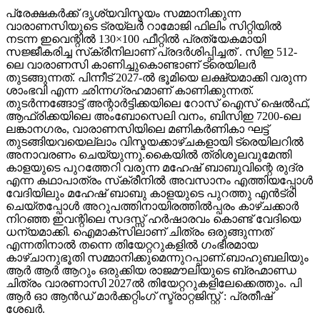
പ്രേക്ഷകർക്ക് ദൃശ്യവിസ്മയം സമ്മാനിക്കുന്ന
വാരാണസിയുടെ ട്രയ്ലർ റാമോജി ഫിലിം സിറ്റിയിൽ
നടന്ന ഇവെന്റിൽ 130×100 ഫീറ്റിൽ പ്രത്യേകമായി
സജ്ജീകരിച്ച സ്‌ക്രീനിലാണ് പ്രദർശിപ്പിച്ചത് . സിഇ 512-
ലെ വാരാണസി കാണിച്ചുകൊണ്ടാണ് ട്രെയിലര്‍
തുടങ്ങുന്നത്. പിന്നീട് 2027-ല്‍ ഭൂമിയെ ലക്ഷ്യമാക്കി വരുന്ന
ശാംഭവി എന്ന ഛിന്നഗ്രഹമാണ് കാണിക്കുന്നത്.
തുടര്‍ന്നങ്ങോട്ട് അന്റാര്‍ട്ടിക്കയിലെ റോസ് ഐസ് ഷെല്‍ഫ്,
ആഫ്രിക്കയിലെ അംബോസെലി വനം, ബിസിഇ 7200-ലെ
ലങ്കാനഗരം, വാരാണസിയിലെ മണികര്‍ണികാ ഘട്ട്
തുടങ്ങിയവയെല്ലാം വിസ്മയക്കാഴ്ചകളായി ട്രെയിലറില്‍
അനാവരണം ചെയ്യുന്നു.കൈയില്‍ ത്രിശൂലവുമേന്തി
കാളയുടെ പുറത്തേറി വരുന്ന മഹേഷ് ബാബുവിന്റെ രുദ്ര
എന്ന കഥാപാത്രം സ്‌ക്രീനിൽ അവസാനം എത്തിയപ്പോൾ
വേദിയിലും മഹേഷ് ബാബു കാളയുടെ പുറത്തു എൻട്രി
ചെയ്തപ്പോൾ അറുപത്തിനായിരത്തിൽപ്പരം കാഴ്ചക്കാർ
നിറഞ്ഞ ഇവന്റിലെ സദസ്സ് ഹർഷാരവം കൊണ്ട് വേദിയെ
ധന്യമാക്കി. ഐമാക്‌സിലാണ് ചിത്രം ഒരുങ്ങുന്നത്
എന്നതിനാല്‍ തന്നെ തിയേറ്ററുകളില്‍ ഗംഭീരമായ
കാഴ്ചാനുഭൂതി സമ്മാനിക്കുമെന്നുറപ്പാണ്.ബാഹുബലിയും
ആർ ആർ ആറും ഒരുക്കിയ രാജമൗലിയുടെ ബ്രഹ്മാണ്ഡ
ചിത്രം വാരണാസി 2027ൽ തിയേറ്ററുകളിലേക്കെത്തും. പി
ആർ ഓ ആൻഡ് മാർക്കറ്റിംഗ് സ്ട്രാറ്റജിസ്റ്റ് : പ്രതീഷ്
ശേഖർ.