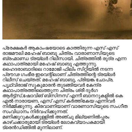
പ്രേക്ഷകർ ആകാംഷയോടെ കാത്തിരുന്ന എസ് എസ്
രാജമൗലി മഹേഷ് ബാബു ചിത്രം വാരാണാസിയുടെ
ബ്രഹ്മാണ്ഡ ട്രയ്ലർ റിലീസായി. ചിത്രത്തിൽ രുദ്ര എന്ന
കഥാപാത്രമായി മഹേഷ് ബാബു എത്തുന്നു.
ഹൈദരാബാദിലെ റാമോജി ഫിലിം സിറ്റിയിൽ നടന്ന
പ്രൗഢ ഗംഭീര ഇവെന്റിലാണ് ചിത്രത്തിന്റെ ട്രയ്ലർ
റിലീസ് ചെയ്തത്. മഹേഷ് ബാബു, പ്രിയങ്ക ചോപ്ര,
പൃഥ്വിരാജ് സുകുമാരൻ തുടങ്ങിയവർ കേന്ദ്ര
കഥാപാത്രത്തിലെത്തുന്ന ചിത്രം ശ്രീ ദുർഗ
ആർട്ട്സ്,ഷോവിങ് ബിസിനസ് എന്നീ ബാനറുകളിൽ കെ
എൽ നാരായണ, എസ് എസ് കർത്തികേയ എന്നിവർ
നിർമ്മിക്കുന്നു. കീരവാണിയാണ് വാരണാസിയുടെ സംഗീത
സംവിധാനം നിർവഹിക്കുന്നത്.
മണിക്കൂറുകൾക്കുള്ളിൽ അഞ്ചു മില്യണിൽപ്പരം
കാഴ്ചക്കാരുമായി ട്രയ്ലർ ലോകവ്യാപകമായി
ട്രെൻഡിങ്ങിൽ മുന്നിലാണ്.