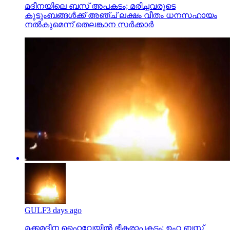
മദീനയിലെ ബസ് അപകടം; മരിച്ചവരുടെ
കുടുംബങ്ങള്‍ക്ക് അഞ്ച് ലക്ഷം വീതം ധനസഹായം
നല്‍കുമെന്ന് തെലങ്കാന സര്‍ക്കാര്‍
GULF
3 days ago
മക്കമദീന ഹൈവേയില്‍ ഭീകരാപകടം: ഉംറ ബസ്