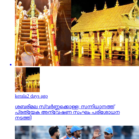
kerala
2 days ago
ശബരിമല സ്വര്‍ണ്ണക്കൊള്ള; സന്നിധാനത്ത്
പ്രത്യേക അന്വേഷണ സംഘം പരിശോധന
നടത്തി