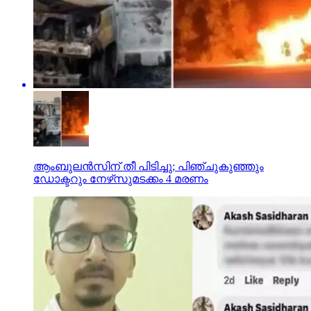
ആംബുലന്‍സിന് തീ പിടിച്ചു; പിഞ്ചുകുഞ്ഞും
ഡോക്ടറും നേഴ്‌സുമടക്കം 4 മരണം