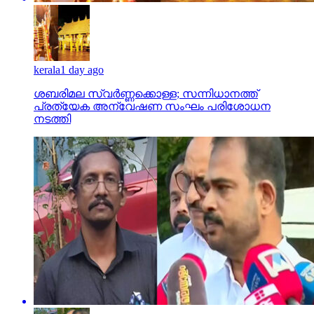
kerala
1 day ago
ശബരിമല സ്വര്‍ണ്ണക്കൊള്ള; സന്നിധാനത്ത്
പ്രത്യേക അന്വേഷണ സംഘം പരിശോധന
നടത്തി