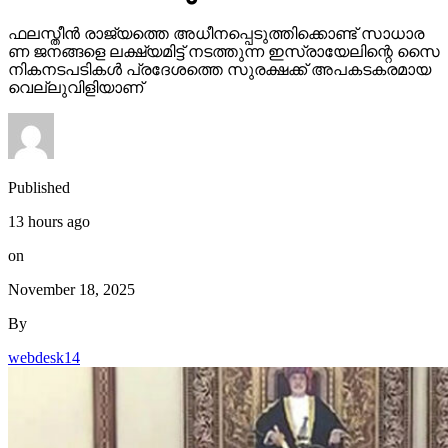
ഫ​ല​സ്തീ​ൻ രാ​ജ്യ​ത്തെ അ​ധീ​ന​പ്പെ​ടു​ത്തി​ക്കൊ​ണ്ട് സാ​ധാ​ര​
ണ ജ​ന​ങ്ങ​ളെ ല​ക്ഷ്യ​മി​ട്ട് ന​ട​ത്തു​ന്ന ഇ​സ്രാ​യേ​ലി​ന്റെ സൈ​
നി​ക​ന​ട​പ​ടി​ക​ൾ പ്ര​ദേ​ശ​ത്തെ സു​ര​ക്ഷ​ക്ക് അ​പ​ക​ട​ക​ര​മാ​യ
വെ​ല്ലു​വി​ളി​യാ​ണ്
Published
13 hours ago
on
November 18, 2025
By
webdesk14