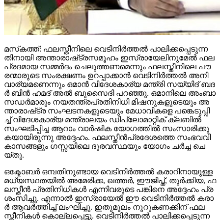
മ​സ്‌​ക​ത്ത്: ഫ​ല​സ്തീ​നി​ലെ വെ​ടി​നി​ർ​ത്ത​ൽ പാ​ലി​ക്ക​പ്പെ​ടു​ന്ന​
തി​നാ​യി അ​ന്താ​രാ​ഷ്‌​ട്ര​സ​മൂ​ഹം ഇ​സ്രാ​യേ​ലി​നു​മേ​ൽ ഫ​ല​
പ്ര​ദ​മാ​യ സ​മ്മ​ർ​ദം ചെ​ലു​ത്ത​ണ​മെ​ന്നും ഫ​ല​സ്തീ​നി​ലെ പൗ​
ര​ന്മാ​രു​ടെ സം​ര​ക്ഷ​ണം ഉ​റ​പ്പാ​ക്കാ​ൻ വെ​ടി​നി​ർ​ത്ത​ൽ അ​നി​
വാ​ര്യ​മ​ണെ​ന്നും ഒ​മാ​ൻ വി​ദേ​ശ​കാ​ര്യ മ​ന്ത്രി സ​യ്യി​ദ് ബ​ദ​
ർ ബി​ൻ ഹ​മ​ദ് അ​ൽ ബു​സൈ​ദി പ​റ​ഞ്ഞു. ഒ​മാ​നി​ലെ അം​ബാ​
സ​ഡ​ർ​മാ​രും ന​യ​ത​ന്ത്ര​പ്ര​തി​നി​ധി മി​ഷ​നു​ക​ളു​ടെ​യും അ​
ന്താ​രാ​ഷ്‌​ട്ര സം​ഘ​ട​ന​ക​ളു​ടെ​യും മേ​ധാ​വി​ക​ളെ പ​ങ്കെ​ടു​പ്പി​
ച്ച് വി​ദേ​ശ​കാ​ര്യ മ​ന്ത്രാ​ല​യം ഡി​പ്ലോ​മാ​റ്റി​ക് ക്ല​ബി​ൽ
സം​ഘ​ടി​പ്പി​ച്ച ആ​റാം വാ​ർ​ഷി​ക യോ​ഗ​ത്തി​ൽ സം​സാ​രി​ക്കു​
ക​യാ​യി​രു​ന്നു അ​ദ്ദേ​ഹം. ഫ​ല​സ്തീ​ൻ​പ്ര​ദേ​ശ​ത്തെ സം​ഭ​വ​വി​
കാ​സ​ങ്ങ​ളും ഗ​സ്സ​യി​ലെ ദു​ര​വ​സ്ഥ​യും യോ​ഗം ച​ർ​ച്ച ചെ​
യ്തു.
ഒ​ക്ടോ​ബ​ർ ഒ​മ്പ​തി​നു​ണ്ടാ​യ വെ​ടി​നി​ർ​ത്ത​ൽ ക​രാ​റി​നാ​യു​ള്ള
മ​ധ്യ​സ്ഥ​ത​യി​ൽ അ​മേ​രി​ക്ക, ഖ​ത്ത​ർ, ഈ​ജി​പ്ത്, തു​ർ​ക്കി​യ, ഫ​
ല​സ്തീ​ൻ പ്ര​തി​നി​ധി​ക​ൾ എ​ന്നി​വ​രു​ടെ പ​ങ്കി​നെ അ​ദ്ദേ​ഹം പ്ര​
ശം​സി​ച്ചു. എ​ന്നാ​ൽ ഇ​സ്രാ​യേ​ൽ ഈ ​വെ​ടി​നി​ർ​ത്ത​ൽ ക​രാ​
ർ ആ​വ​ർ​ത്തി​ച്ച് ലം​ഘി​ച്ചു. ഇ​തു​മൂ​ലം നൂ​റു​ക​ണ​ക്കി​ന് ഫ​ല​
സ്തീ​നി​ക​ൾ കൊ​ല്ല​പ്പെ​ട്ടു. വെ​ടി​നി​ർ​ത്ത​ൽ പാ​ലി​ക്ക​പ്പെ​ടു​ന്ന​