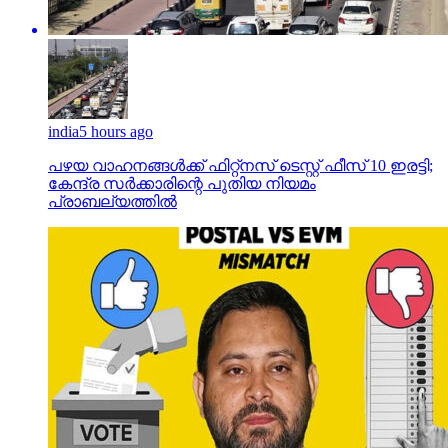
india
5 hours ago
പഴയ വാഹനങ്ങള്‍ക്ക് ഫിറ്റ്‌നസ് ടെസ്റ്റ് ഫീസ് 10 ഇരട്ടി;
കേന്ദ്ര സര്‍ക്കാരിന്റെ പുതിയ നിയമം
പ്രാബല്യത്തില്‍