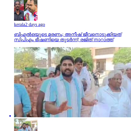
kerala
2 days ago
ബിഎല്‍ഒയുടെ മരണം; അനീഷ് ജീവനൊടുക്കിയത്
സിപിഎം ഭീഷണിയെ തുടര്‍ന്ന്; രജിത് നാറാത്ത്