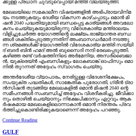
ക്കു​ള്ള പ്ര​ധാ​ന ചു​വ​ടു​വെ​പ്പാ​യി മ​ന്ത്രി വി​ല​യി​രു​ത്തി.
മേ​ഖ​ല​യി​ലെ സ​മ​കാ​ലീ​ന വി​ഷ​യ​ങ്ങ​ളി​ൽ അ​ഭി​പ്രാ​യ​വി​നി​മ​
യം ന​ട​ത്തു​ക​യും ദേ​ശീ​യ വി​ക​സ​ന കാ​ഴ്ച​പ്പാ​ടും ഒ​മാ​ൻ മി​
ഷ​ൻ 2040 പ​ദ്ധ​തി​യു​മാ​യി ബ​ന്ധ​പ്പെ​ട്ട കാ​ര്യ​ങ്ങ​ൾ അ​വ​ലോ​
ക​നം ചെ​യ്യു​ക​യു​മാ​യി​രു​ന്നു വി​ദേ​ശ​കാ​ര്യ മ​ന്ത്രാ​ല​യം
വി​ളി​ച്ചു​ചേ​ർ​ത്ത യോ​ഗ​ത്തി​ന്റെ ല​ക്ഷ്യം.രാ​ജ്യാ​ന്ത​ര ബ​ന്ധ​
ങ്ങ​ൾ ശ​ക്തി​പ്പെ​ടു​ത്തു​ന്ന​തി​ന് അം​ബാ​സ​ഡ​ർ​മാ​ർ ന​ട​ത്തു​
ന്ന ശ്ര​മ​ങ്ങ​ൾ​ക്ക് യോ​ഗ​ത്തി​ൽ വി​ദേ​ശ​കാ​ര്യ മ​ന്ത്രി സ​യ്യി​
ദ് ബ​ദ​ർ ബി​ൻ ഹ​മ​ദ് അ​ൽ ബു​സൈ​ദി ന​ന്ദി രേ​ഖ​പ്പെ​ടു​ത്തി.
ക​ഴി​ഞ്ഞ ര​ണ്ട് വ​ർ​ഷ​ത്തി​നി​ടെ അ​ർ​മേ​നി​യ, അ​സ​ർ​ബൈ​ജാ​
ൻ, യു​ക്രെ​യ്ൻ എം​ബ​സി​ക​ളും ലോ​ക​ബാ​ങ്ക് ഓ​ഫി​സും ഒ​മാ​
നി​ൽ തു​റ​ന്ന​ത് അ​ദ്ദേ​ഹം സ്വാ​ഗ​തം ചെ​യ്തു.
അ​ന്ത​ർ​ദേ​ശീ​യ വ്യാ​പാ​രം, നേ​രി​ട്ടു​ള്ള വി​ദേ​ശ​നി​ക്ഷേ​പം,
സം​യു​ക്ത പ​ദ്ധ​തി​ക​ൾ, സാ​ങ്കേ​തി​ക പു​രോ​ഗ​തി, ഗ്രീ​ൻ ട്രാ​
ൻ​സി​ഷ​ൻ തു​ട​ങ്ങി​യ മേ​ഖ​ല​ക​ളി​ൽ ഒ​മാ​ൻ മി​ഷ​ൻ 2040 ന്റെ ​
സ​മീ​പ​ന​ങ്ങ​ൾ സം​ബ​ന്ധി​ച്ച് അ​ദ്ദേ​ഹം വി​ശ​ദീ​ക​രി​ച്ചു. ജീ​വി​ക്കാ​
നും തൊ​ഴി​ൽ ചെ​യ്യാ​നും നി​ക്ഷേ​പി​ക്കാ​നും ഏ​റ്റ​വും ആ​ക​
ർ​ഷ​ക​മാ​യ മേ​ഖ​ല​ക​ളി​ലൊ​ന്നാ​കാ​ൻ ഒ​മാ​ൻ നി​ര​ന്ത​രം പ്ര​വ​
ർ​ത്തി​ച്ചു​കൊ​ണ്ടി​രി​ക്കു​ക​യാ​ണെ​ന്ന് അ​ദ്ദേ​ഹം പ​റ​ഞ്ഞു.
Continue Reading
GULF