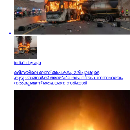
india
1 day ago
മദീനയിലെ ബസ് അപകടം; മരിച്ചവരുടെ
കുടുംബങ്ങള്‍ക്ക് അഞ്ച് ലക്ഷം വീതം ധനസഹായം
നല്‍കുമെന്ന് തെലങ്കാന സര്‍ക്കാര്‍