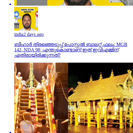
india
2 days ago
ബീഹാർ തിരഞ്ഞെടുപ്പ് പോസ്റ്റൽ ബാലറ്റ് ഫലം: MGB
142, NDA 98; എന്തുകൊണ്ടാണ് ഇത് ഇവിഎമ്മിന്
എതിരായിരിക്കുന്നത്?