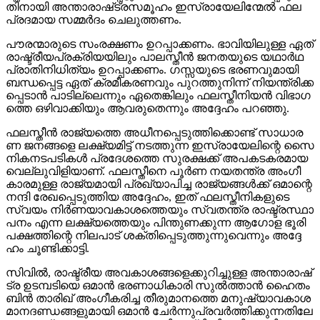
തി​നാ​യി അ​ന്താ​രാ​ഷ്‌​ട്ര​സ​മൂ​ഹം ഇ​സ്രാ​യേ​ലി​ന്മേ​ൽ ഫ​ല​
പ്ര​ദ​മാ​യ സ​മ്മ​ർ​ദം ചെ​ലു​ത്ത​ണം.
പൗ​ര​ന്മാ​രു​ടെ സം​ര​ക്ഷ​ണം ഉ​റ​പ്പാ​ക്ക​ണം. ഭാ​വി​യി​ലു​ള്ള ഏ​ത്
രാ​ഷ്ട്രീ​യ​പ്ര​ക്രി​യ​യി​ലും പാ​ല​സ്തീ​ൻ ജ​ന​ത​യു​ടെ യ​ഥാ​ർ​ഥ
പ്രാ​തി​നി​ധി​ത്യം ഉ​റ​പ്പാ​ക്ക​ണം. ഗ​സ്സ​യു​ടെ ഭ​ര​ണ​വു​മാ​യി
ബ​ന്ധ​പ്പെ​ട്ട ഏ​ത് ക്ര​മീ​ക​ര​ണ​വും പു​റ​ത്തു​നി​ന്ന് നി​യ​ന്ത്രി​ക്ക​
പ്പെ​ടാ​ൻ പാ​ടി​ല്ലെ​ന്നും ഏ​തെ​ങ്കി​ലും ഫ​ല​സ്തീ​നി​യ​ൻ വി​ഭാ​ഗ​
ത്തെ ഒ​ഴി​വാ​ക്കി​യും ആ​വ​രു​തെ​ന്നും അ​ദ്ദേ​ഹം പ​റ​ഞ്ഞു.
ഫ​ല​സ്തീ​ൻ രാ​ജ്യ​ത്തെ അ​ധീ​ന​പ്പെ​ടു​ത്തി​ക്കൊ​ണ്ട് സാ​ധാ​ര​
ണ ജ​ന​ങ്ങ​ളെ ല​ക്ഷ്യ​മി​ട്ട് ന​ട​ത്തു​ന്ന ഇ​സ്രാ​യേ​ലി​ന്റെ സൈ​
നി​ക​ന​ട​പ​ടി​ക​ൾ പ്ര​ദേ​ശ​ത്തെ സു​ര​ക്ഷ​ക്ക് അ​പ​ക​ട​ക​ര​മാ​യ
വെ​ല്ലു​വി​ളി​യാ​ണ്. ഫ​ല​സ്തീ​നെ പൂ​ർ​ണ ന​യ​ത​ന്ത്ര അം​ഗീ​
കാ​ര​മു​ള്ള രാ​ജ്യ​മാ​യി പ്ര​ഖ്യാ​പി​ച്ച രാ​ജ്യ​ങ്ങ​ൾ​ക്ക് ഒ​മാ​ന്റെ
ന​ന്ദി രേ​ഖ​പ്പെ​ടു​ത്തി​യ അ​ദ്ദേ​ഹം, ഇ​ത് ഫ​ല​സ്തീ​നി​ക​ളു​ടെ
സ്വ​യം നി​ർ​ണ​യാ​വ​കാ​ശ​ത്തെ​യും സ്വ​ത​ന്ത്ര രാ​ഷ്ട്ര​സ്ഥാ​
പ​നം എ​ന്ന ല​ക്ഷ്യ​ത്തെ​യും പി​ന്തു​ണ​ക്കു​ന്ന ആ​ഗോ​ള ഭൂ​രി​
പ​ക്ഷ​ത്തി​ന്റെ നി​ല​പാ​ട് ശ​ക്തി​പ്പെ​ടു​ത്തു​ന്നു​വെ​ന്നും അ​ദ്ദേ​
ഹം ചൂ​ണ്ടി​ക്കാ​ട്ടി.
സി​വി​ൽ, രാ​ഷ്ട്രീ​യ അ​വ​കാ​ശ​ങ്ങ​ളെ​ക്കു​റി​ച്ചു​ള്ള അ​ന്താ​രാ​ഷ്‌​
ട്ര ഉ​ട​മ്പ​ടി​യെ ഒ​മാ​ൻ ഭ​ര​ണാ​ധി​കാ​രി സു​ൽ​ത്താ​ൻ ഹൈ​തം
ബി​ൻ താ​രി​ഖ് അം​ഗീ​ക​രി​ച്ച തീ​രു​മാ​ന​ത്തെ മ​നു​ഷ്യാ​വ​കാ​ശ
മാ​ന​ദ​ണ്ഡ​ങ്ങ​ളു​മാ​യി ഒ​മാ​ൻ ചേ​ർ​ന്നു​പ്ര​വ​ർ​ത്തി​ക്കു​ന്ന​തി​ലേ​