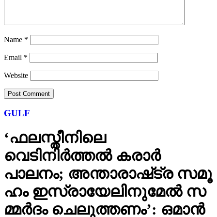
Name
*
Email
*
Website
GULF
‘ഫലസ്തീനിലെ
വെടിനിർത്തൽ കരാർ
പാലനം; അ​ന്താ​രാ​ഷ്‌​ട്ര സ​മൂ​
ഹം ഇ​സ്രായേലിനുമേൽ സ​
മ്മ​ർ​ദം ചെ​ലു​ത്ത​ണം’: ഒ​മാ​ൻ