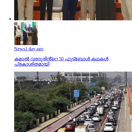
News
1 day ago
കമാൽ വരദൂരിൻ്റെ 50 ഫുട്ബോൾ കഥകൾ
പ്രകാശിതമായി