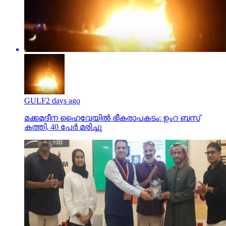
GULF
2 days ago
മക്കമദീന ഹൈവേയില്‍ ഭീകരാപകടം: ഉംറ ബസ്
കത്തി, 40 പേര്‍ മരിച്ചു