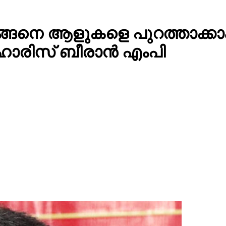
ന് എങ്ങെനെ ആളുകളെ പുറത്താക
 ഹാരിസ് ബീരാൻ എംപി