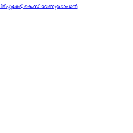
 പിടിപ്പുകേട്; കെ.സി വേണുഗോപാല്‍