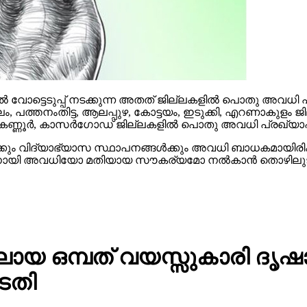
 വോട്ടെടുപ്പ് നടക്കുന്ന അതത് ജില്ലകളില്‍ പൊതു അവധി പ്രഖ
ം, പത്തനംതിട്ട, ആലപ്പുഴ, കോട്ടയം, ഇടുക്കി, എറണാകുളം 
 കണ്ണൂര്‍, കാസര്‍ഗോഡ് ജില്ലകളില്‍ പൊതു അവധി പ്രഖ്യാപിച്ചി
‍ക്കും വിദ്യാഭ്യാസ സ്ഥാപനങ്ങള്‍ക്കും അവധി ബാധകമായിരിക്ക
്നതിനായി അവധിയോ മതിയായ സൗകര്യമോ നല്‍കാന്‍ തൊഴിലുടമകള്‍
 ഒമ്പത് വയസ്സുകാരി ദൃഷാന
ടതി