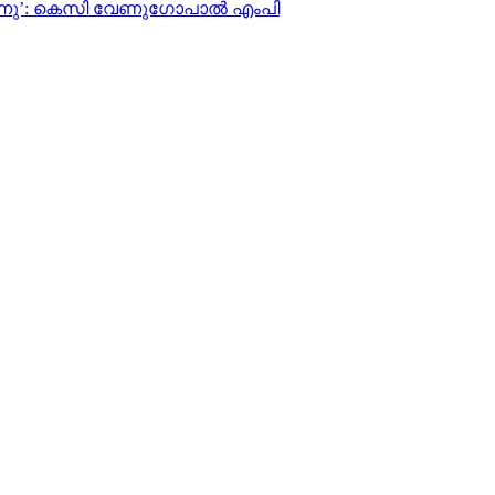
്നു’: കെസി വേണുഗോപാല്‍ എംപി