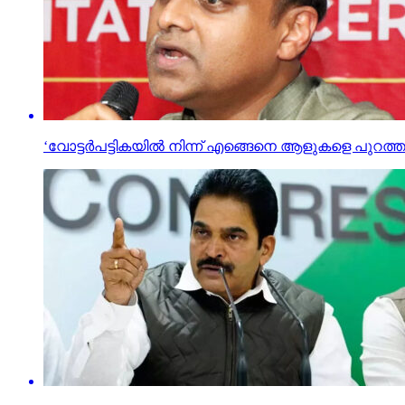
‘വോട്ടര്‍പട്ടികയില്‍ നിന്ന് എങ്ങെനെ ആളുകളെ പുറ