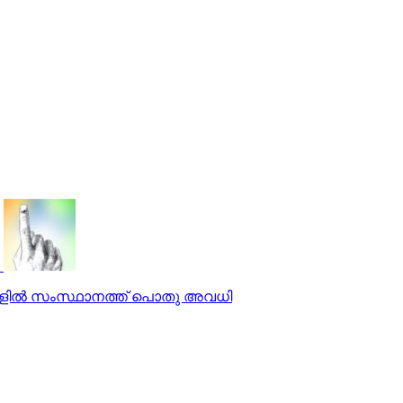
സങ്ങളില്‍ സംസ്ഥാനത്ത് പൊതു അവധി