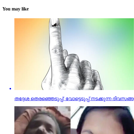
You may like
തദ്ദേശ തെരഞ്ഞെടുപ്പ്; വോട്ടെടുപ്പ് നടക്കുന്ന ദിവ