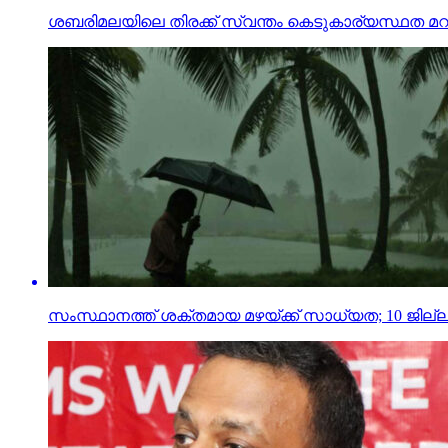
ശബരിമലയിലെ തിരക്ക് സ്വന്തം കെടുകാര്യസ്ഥത മറച്ചുവ
സംസ്ഥാനത്ത് ശക്തമായ മഴയ്ക്ക് സാധ്യത; 10 ജില്ലക