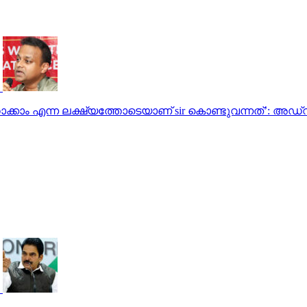
ത്താക്കാം എന്ന ലക്ഷ്യത്തോടെയാണ് sir കൊണ്ടുവന്നത്’: അ