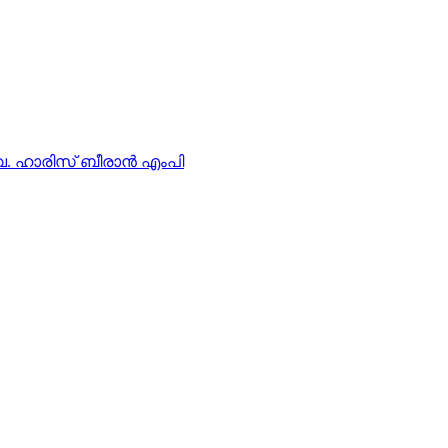
ഡ്വ. ഹാരിസ് ബീരാൻ എംപി