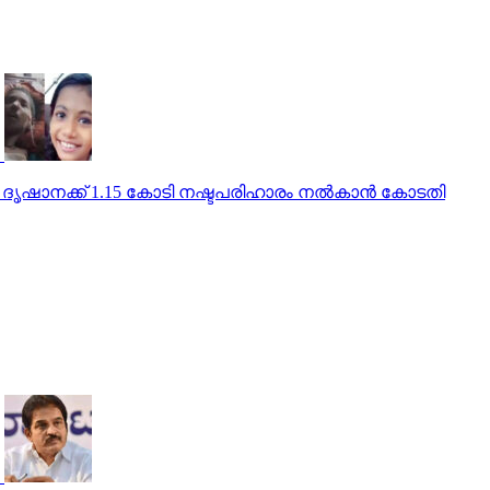
ൃഷാനക്ക് 1.15 കോടി നഷ്ടപരിഹാരം നല്‍കാന്‍ കോടതി