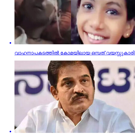
വാഹനാപകടത്തില്‍ കോമയിലായ ഒമ്പത് വയസ്സുകാരി ദ