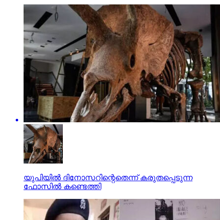
യുപിയില്‍ ദിനോസറിന്റെതെന്ന് കരുതപ്പെടുന്ന
ഫോസില്‍ കണ്ടെത്തി