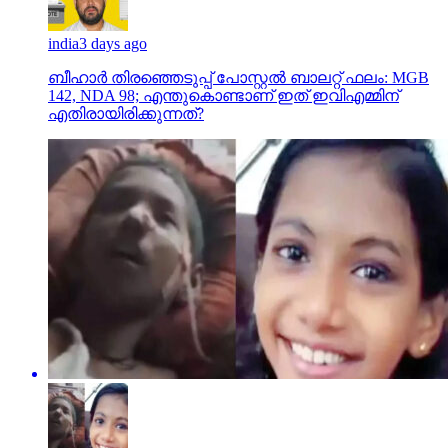
india
3 days ago
ബീഹാർ തിരഞ്ഞെടുപ്പ് പോസ്റ്റൽ ബാലറ്റ് ഫലം: MGB
142, NDA 98; എന്തുകൊണ്ടാണ് ഇത് ഇവിഎമ്മിന്
എതിരായിരിക്കുന്നത്?