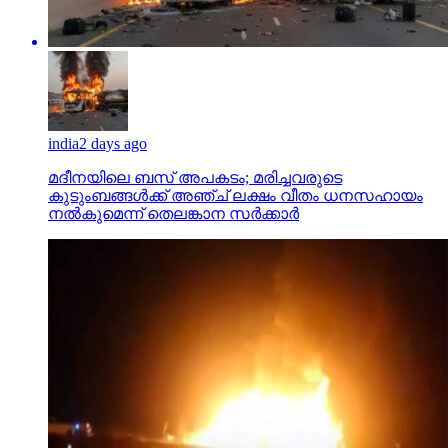
india
2 days ago
മദീനയിലെ ബസ് അപകടം; മരിച്ചവരുടെ
കുടുംബങ്ങള്‍ക്ക് അഞ്ച് ലക്ഷം വീതം ധനസഹായം
നല്‍കുമെന്ന് തെലങ്കാന സര്‍ക്കാര്‍