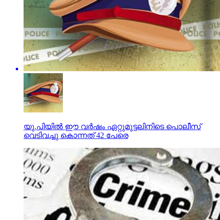
യു.പിയില്‍ ഈ വര്‍ഷം ഏറ്റുമുട്ടലിനിടെ പൊലീസ്
വെടിവച്ചു കൊന്നത് 42 പേരെ