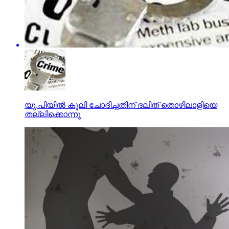
യു.പിയില്‍ കൂലി ചോദിച്ചതിന് ദലിത് തൊഴിലാളിയെ
തല്ലിക്കൊന്നു