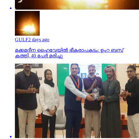
GULF
2 days ago
മക്കമദീന ഹൈവേയില്‍ ഭീകരാപകടം: ഉംറ ബസ്
കത്തി, 40 പേര്‍ മരിച്ചു