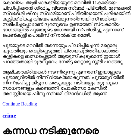
കൊല്ലം: ആഭിചാരക്രിയയുടെ മറവിൽ 11കാരിയെ
പീഡിപ്പിക്കാൻ ശ്രമിച്ച വ്യാജ സ്വാമി പിടിയിൽ. മുണ്ടക്കൽ
സ്വദേശി ഷിനു സ്വാമിയാണ് പിടിയിലായത്. പരീക്ഷയിൽ
കുട്ടിക്ക് മികച്ച വിജയം ലഭിക്കുന്നതിനായി സ്വാമിയെ
സമീപിച്ചപ്പോഴാണ് ദുരനുഭവം ഉണ്ടായത്. സ്വകാര്യ
ഭാഗങ്ങളിൽ പൂജയുടെ ഭാഗമായി സ്പർശിച്ചു എന്നാണ്
പെൺകുട്ടി പൊലീസിന് നൽകിയ മൊഴി.
പൂജയുടെ മറവിൽ തന്നെയും പീഡിപ്പിച്ചെന്ന് മറ്റൊരു
യുവതിയും വെളിപ്പെടുത്തി. പ്രായപൂർത്തിയാകാത്ത
കുട്ടികളെ ബന്ധപ്പെട്ടാൽ ആയുസ് കൂടുമെന്ന് ഇയാൾ
പറഞ്ഞതായി ദുരനുഭവം നേരിട്ട മറ്റൊരു സ്ത്രീ പറഞ്ഞു.
ആഭിചാരക്രിയകൾ നടന്നിരുന്നു എന്നാണ് ഇയാളുടെ
പൂജാമുറിയിൽ നിന്ന് വ്യക്തമാകുന്നത്. പൂജാമുറിയിൽ
നിന്ന് ജപിച്ചു കിട്ടുന്ന ചരടുകളും വടിവാളും മറ്റു പൂജാ
സാധനങ്ങളും കണ്ടെത്തി. പോക്സോ കേസിൽ
അറസ്റ്റിലായ ഷിനു സ്വാമി റിമാൻഡിൽ ആണ്.
Continue Reading
crime
കന്നഡ നടിക്കുനേരെ