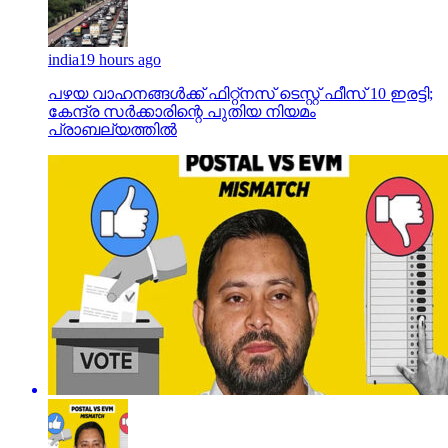
india
19 hours ago
പഴയ വാഹനങ്ങള്‍ക്ക് ഫിറ്റ്‌നസ് ടെസ്റ്റ് ഫീസ് 10 ഇരട്ടി;
കേന്ദ്ര സര്‍ക്കാരിന്റെ പുതിയ നിയമം
പ്രാബല്യത്തില്‍