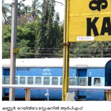
കണ്ണൂര്‍: റെയില്‍വേ സ്റ്റേഷനില്‍ ആര്‍പിഎഫ്