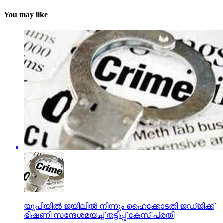
You may like
യുപിയില്‍ ജയിലില്‍ നിന്നും ഹൈക്കോടതി ജഡ്ജിക്ക്
ഭീഷണി സന്ദേശമയച്ച് തട്ടിപ്പ് കേസ് പ്രതി