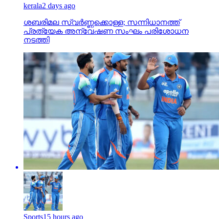
kerala
2 days ago
ശബരിമല സ്വര്‍ണ്ണക്കൊള്ള; സന്നിധാനത്ത്
പ്രത്യേക അന്വേഷണ സംഘം പരിശോധന
നടത്തി
Sports
15 hours ago