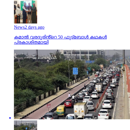
News
2 days ago
കമാൽ വരദൂരിൻ്റെ 50 ഫുട്ബോൾ കഥകൾ
പ്രകാശിതമായി