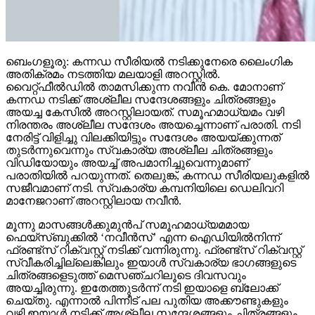
ബെംഗളൂരു: കന്നഡ സീരിയൽ നടിക്കുനേരെ ലൈംഗിക
അതിക്രമം നടത്തിയ മലയാളി അറസ്റ്റിൽ.
വൈറ്റ്‌ഫീൽഡിൽ താമസിക്കുന്ന നവീൻ കെ. മോനാണ്
കന്നഡ നടിക്ക് അശ്ലീല സന്ദേശങ്ങളും ചിത്രങ്ങളും
അയച്ച കേസിൽ അറസ്റ്റിലായത്. സമൂഹമാധ്യമം വഴി
നിരന്തരം അശ്ലീല സന്ദേശം അയച്ചെന്നാണ് പരാതി. നടി
നേരിട്ട് വിളിച്ചു വിലക്കിയിട്ടും സന്ദേശം അയയ്ക്കുന്നത്
തുടർന്നുവെന്നും സ്വകാര്യ അശ്ലീല ചിത്രങ്ങളും
വിഡിയോയും അയച്ച് അപമാനിച്ചുവെന്നുമാണ്
പരാതിയിൽ പറയുന്നത്. തെലുങ്ക്, കന്നഡ സീരിയലുകളിൽ
സജീവമാണ് നടി. സ്വകാര്യ കമ്പനിയിലെ ഡെലിവറി
മാനേജറാണ് അറസ്റ്റിലായ നവീൻ.
മൂന്നു മാസങ്ങൾക്കുമുൻപ് സമൂഹമാധ്യമമായ
ഫെയ്സ്‌ബുക്കിൽ ‘നവീൻസ്’ എന്ന ഐഡിയിൽനിന്ന്
ഫ്രണ്ട്സ് റിക്വസ്റ്റ് നടിക്ക് വന്നിരുന്നു. ഫ്രണ്ട്സ് റിക്വസ്റ്റ്
സ്വീകരിച്ചില്ലെങ്കിലും ഇയാൾ സ്വകാര്യ ഭാഗങ്ങളുടെ
ചിത്രങ്ങളെടുത്ത് മെസഞ്ചറിലൂടെ ദിവസവും
അയച്ചിരുന്നു. ഇതേത്തുടർന്ന് നടി ഇയാളെ ബ്ലോക്ക്
ചെയ്തു. എന്നാൽ പിന്നീട് പല പുതിയ അക്കൗണ്ടുകളും
വഴി ഇയാൾ നടിക്ക് അശ്ലീല സന്ദേശങ്ങളും ചിത്രങ്ങളും