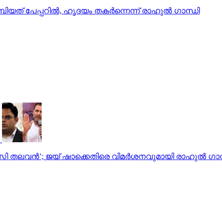
മ്പിയത്‌ പേപ്പറില്‍, ഹൃദയം തകര്‍ന്നെന്ന് രാഹുല്‍ ഗാന്ധി
സി തലവൻ’; ജയ് ഷാക്കെതിരെ വിമർശനവുമായി രാഹുൽ ഗാന