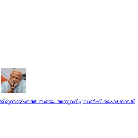
ക് മൂന്നാഴ്ചത്തെ സമയം അനുവദിച്ച് ഡല്‍ഹി ഹൈക്കോടതി