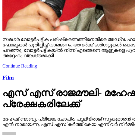
സമഗ്ര വോട്ടര്‍പട്ടിക പരിഷ്‌കരണത്തിനെതിരെ അഡ്വ. ഹാരി
ഫോമുകള്‍ പൂരിപ്പിച്ച് വാങ്ങണം. അവര്‍ക്ക് ടാര്‍ഗറ്റുക
പറഞ്ഞു. വോട്ടര്‍പട്ടികയില്‍ നിന്ന് എങ്ങെനെ ആളുകളെ പുറ
അദ്ദേഹം വ്യക്തമാക്കി.
Continue Reading
Film
എസ് എസ് രാജമൗലി- മഹേഷ്
പ്രേക്ഷകരിലേക്ക്
മഹേഷ് ബാബു, പ്രിയങ്ക ചോപ്ര, പൃഥ്വിരാജ് സുകുമാരൻ ത
എൽ നാരായണ, എസ് എസ് കർത്തികേയ എന്നിവർ നിർമ്മിക്ക