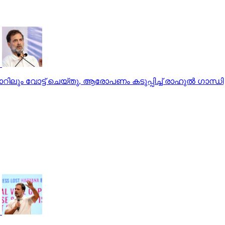
റിലും വോട്ട് ചെയ്തു, ആരോപണം കടുപ്പിച്ച് രാഹുല്‍ ഗാന്ധി