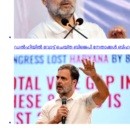
ഡല്‍ഹിയില്‍ വോട്ട് ചെയ്ത ബിജെപി നേതാക്കള്‍ ബിഹാ