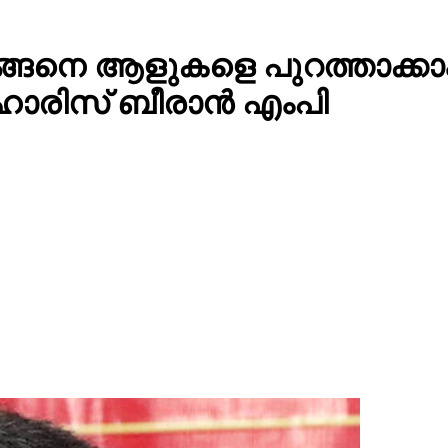
ന് എങ്ങെനെ ആളുകളെ പുറത്താക
 ഹാരിസ് ബീരാൻ എംപി