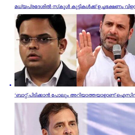
മധ്യപ്രദേശില്‍ സ്‌കൂള്‍ കുട്ടികള്‍ക്ക് ഉച്ചഭക്ഷണം വിള
‘ബാറ്റ് പിടിക്കാൻ പോലും അറിയാത്തയാളാണ് ഐസി