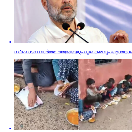
സ്‌ഫോടന വാര്‍ത്ത അങ്ങേയറ്റം ദുഃഖകരവും ആശങ്കാ