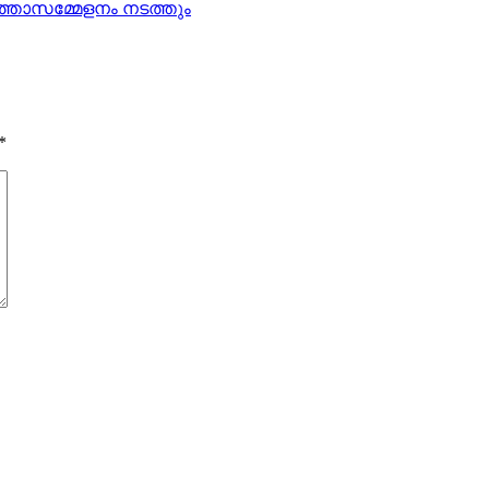
്‍ത്താസമ്മേളനം നടത്തും
*