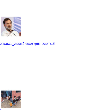
ജനകവുമാണ്: രാഹുല്‍ ഗാന്ധി