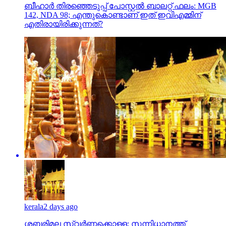
ബീഹാർ തിരഞ്ഞെടുപ്പ് പോസ്റ്റൽ ബാലറ്റ് ഫലം: MGB
142, NDA 98; എന്തുകൊണ്ടാണ് ഇത് ഇവിഎമ്മിന്
എതിരായിരിക്കുന്നത്?
kerala
2 days ago
ശബരിമല സ്വര്‍ണ്ണക്കൊള്ള; സന്നിധാനത്ത്