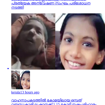
പ്രത്യേക അന്വേഷണ സംഘം പരിശോധന
നടത്തി
kerala
13 hours ago
വാഹനാപകടത്തില്‍ കോമയിലായ ഒമ്പത്
വയസ്സുകാരി ദൃഷാനക്ക് 1.15 കോടി നഷ്ടപരിഹാരം