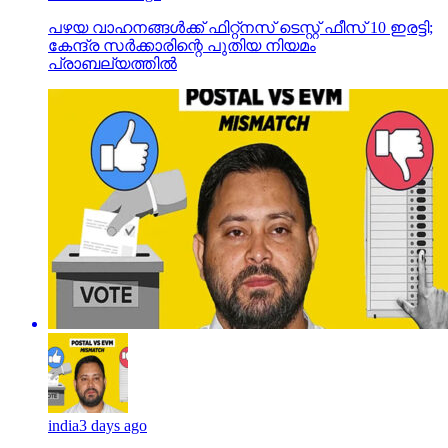
പഴയ വാഹനങ്ങള്‍ക്ക് ഫിറ്റ്‌നസ് ടെസ്റ്റ് ഫീസ് 10 ഇരട്ടി;
കേന്ദ്ര സര്‍ക്കാരിന്റെ പുതിയ നിയമം
പ്രാബല്യത്തില്‍
india
3 days ago