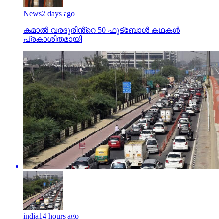
News
2 days ago
കമാൽ വരദൂരിൻ്റെ 50 ഫുട്ബോൾ കഥകൾ
പ്രകാശിതമായി
india
14 hours ago