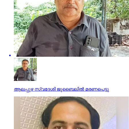
ആലപ്പുഴ സ്വദേശി ജുബൈലിൽ മരണപെട്ടു