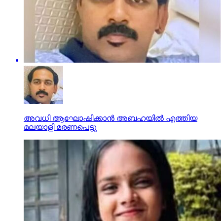
അവധി ആഘോഷിക്കാൻ അബഹയിൽ എത്തിയ
മലയാളി മരണപെട്ടു