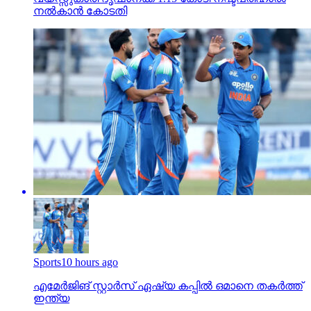
നല്‍കാന്‍ കോടതി
Sports
10 hours ago
എമേര്‍ജിങ് സ്റ്റാര്‍സ് ഏഷ്യ കപ്പില്‍ ഒമാനെ തകര്‍ത്ത്
ഇന്ത്യ