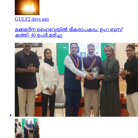
GULF
2 days ago
മക്കമദീന ഹൈവേയില്‍ ഭീകരാപകടം: ഉംറ ബസ്
കത്തി, 40 പേര്‍ മരിച്ചു