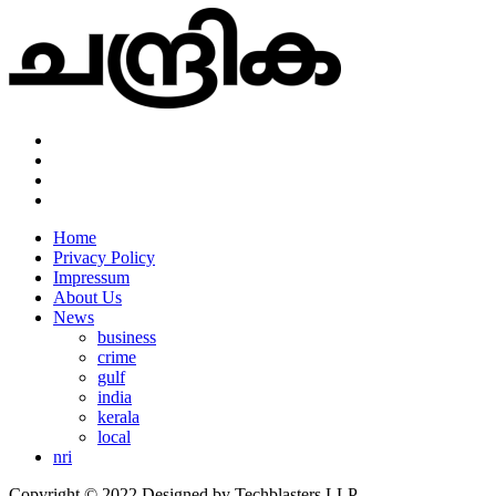
Home
Privacy Policy
Impressum
About Us
News
business
crime
gulf
india
kerala
local
nri
Copyright © 2022 Designed by Techblasters LLP