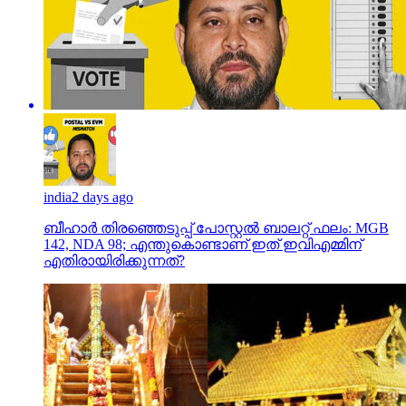
india
2 days ago
ബീഹാർ തിരഞ്ഞെടുപ്പ് പോസ്റ്റൽ ബാലറ്റ് ഫലം: MGB
142, NDA 98; എന്തുകൊണ്ടാണ് ഇത് ഇവിഎമ്മിന്
എതിരായിരിക്കുന്നത്?