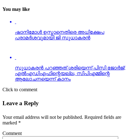
You may like
ഷാനിമോള്‍ ഉസ്മാനെതിരെ അധിക്ഷേപ
പരാമര്‍ശവുമായി ജി സുധാകരന്‍
സുധാകരന്‍ പറഞ്ഞത് ശരിയെന്ന് പിസി ജോര്‍ജ്;
എല്‍എഡിഎഫിന്റെയല്ല, സിപിഎമ്മിന്റെ
ആലോചനയെന്ന് കാനം
Click to comment
Leave a Reply
Your email address will not be published.
Required fields are
marked
*
Comment