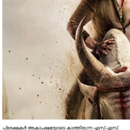
പ്രേക്ഷകര്‍ ആകാംക്ഷയോടെ കാത്തിരുന്ന എസ്.എസ്.
രാജമൗലിമഹേഷ് ബാബു ചിത്രം ‘വാരണാസി’യുടെ
ഭര്തൃസന്ദര്‍ശനം നിറഞ്ഞ ട്രെയിലര്‍ വിസ്മയമായി