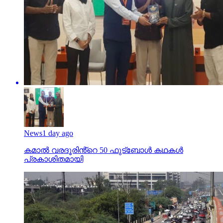
News
1 day ago
കമാൽ വരദൂരിൻ്റെ 50 ഫുട്ബോൾ കഥകൾ
പ്രകാശിതമായി