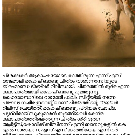
പ്രേക്ഷകർ ആകാംഷയോടെ കാത്തിരുന്ന എസ് എസ്
രാജമൗലി മഹേഷ് ബാബു ചിത്രം വാരാണാസിയുടെ
ബ്രഹ്മാണ്ഡ ട്രയ്ലർ റിലീസായി. ചിത്രത്തിൽ രുദ്ര എന്ന
കഥാപാത്രമായി മഹേഷ് ബാബു എത്തുന്നു.
ഹൈദരാബാദിലെ റാമോജി ഫിലിം സിറ്റിയിൽ നടന്ന
പ്രൗഢ ഗംഭീര ഇവെന്റിലാണ് ചിത്രത്തിന്റെ ട്രയ്ലർ
റിലീസ് ചെയ്തത്. മഹേഷ് ബാബു, പ്രിയങ്ക ചോപ്ര,
പൃഥ്വിരാജ് സുകുമാരൻ തുടങ്ങിയവർ കേന്ദ്ര
കഥാപാത്രത്തിലെത്തുന്ന ചിത്രം ശ്രീ ദുർഗ
ആർട്ട്സ്,ഷോവിങ് ബിസിനസ് എന്നീ ബാനറുകളിൽ കെ
എൽ നാരായണ, എസ് എസ് കർത്തികേയ എന്നിവർ
നിർമ്മിക്കുന്നു. കീരവാണിയാണ് വാരണാസിയുടെ സംഗീത
സംവിധാനം നിർവഹിക്കുന്നത്.