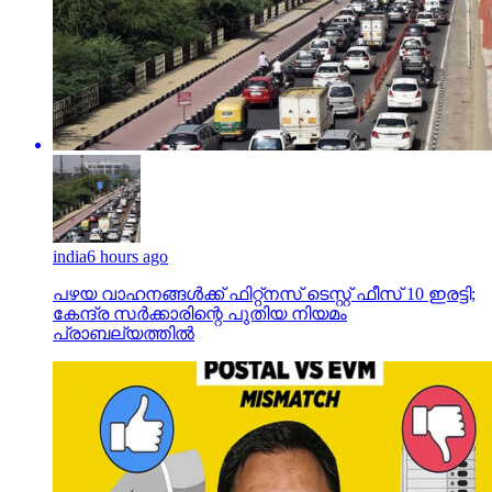
india
6 hours ago
പഴയ വാഹനങ്ങള്‍ക്ക് ഫിറ്റ്‌നസ് ടെസ്റ്റ് ഫീസ് 10 ഇരട്ടി;
കേന്ദ്ര സര്‍ക്കാരിന്റെ പുതിയ നിയമം
പ്രാബല്യത്തില്‍