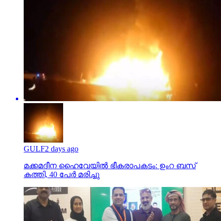
GULF
2 days ago
മക്കമദീന ഹൈവേയില്‍ ഭീകരാപകടം: ഉംറ ബസ്
കത്തി, 40 പേര്‍ മരിച്ചു