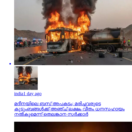
india
1 day ago
മദീനയിലെ ബസ് അപകടം; മരിച്ചവരുടെ
കുടുംബങ്ങള്‍ക്ക് അഞ്ച് ലക്ഷം വീതം ധനസഹായം
നല്‍കുമെന്ന് തെലങ്കാന സര്‍ക്കാര്‍