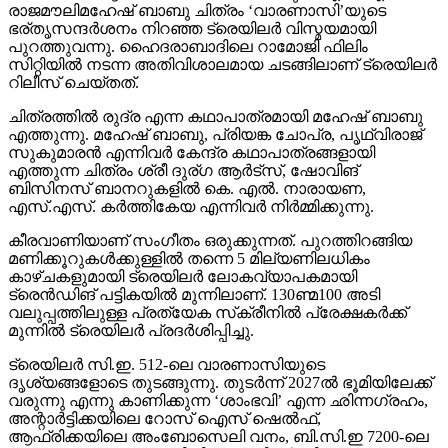
പുറത്തുവന്നു. ഹൈദരാബാദിലെ റാമോജി ഫിലിം
സിറ്റിയില്‍ നടന്ന അതിവിശാലമായ ചടങ്ങിലാണ് ട്രെയിലര്‍
റിലീസ് ചെയ്തത്.
ചിത്രത്തില്‍ രുദ്ര എന്ന കഥാപാത്രമായി മഹേഷ് ബാബു
എത്തുന്നു. മഹേഷ് ബാബു, പ്രിയങ്ക ചോപ്ര, പൃഥ്വിരാജ്
സുകുമാരന്‍ എന്നിവര്‍ കേന്ദ്ര കഥാപാത്രങ്ങളായി
എത്തുന്ന ചിത്രം ശ്രീ ദുര്ഗ ആര്‍ട്‌സ്, ഷോവിങ്
ബിസിനസ് ബാനറുകളില്‍ കെ. എല്‍. നാരായണ,
എസ്.എസ്. കര്‍ത്തികേയ എന്നിവര്‍ നിര്‍മ്മിക്കുന്നു.
കീരവാണിയാണ് സംഗീതം ഒരുക്കുന്നത്. പുറത്തിറങ്ങിയ
മണിക്കൂറുകള്‍ക്കുള്ളില്‍ തന്നെ 5 മില്യണിലധികം
കാഴ്ചകളുമായി ട്രെയിലര്‍ ലോകവ്യാപകമായി
ട്രെന്‍ഡിങ് പട്ടികയില്‍ മുന്നിലാണ്. 130ണ്മ100 അടി
വലുപ്പത്തിലുള്ള പ്രത്യേക സ്‌ക്രീനില്‍ പ്രേക്ഷകര്‍ക്ക്
മുന്നില്‍ ട്രെയിലര്‍ പ്രദര്‍ശിപ്പിച്ചു.
ട്രെയിലര്‍ സി.ഇ. 512-ലെ വാരണാസിയുടെ
ദൃശ്യങ്ങളോടെ തുടങ്ങുന്നു. തുടര്‍ന്ന് 2027ല്‍ ഭൂമിയിലേക്ക്
വരുന്നു എന്നു കാണിക്കുന്ന ‘ശാംഭവി’ എന്ന ഛിന്നഗ്രഹം,
അന്റാര്‍ട്ടിക്കയിലെ റോസ് ഐസ് ഷെല്‍ഫ്,
ആഫ്രിക്കയിലെ അംബോസെലി വനം, ബി.സി.ഇ 7200-ലെ
ലങ്കാനഗരം, വാരണാസിയിലെ മണികര്‍ണികാ ഘട്ട്
തുടങ്ങിയ ഭീമാകാര ദൃശ്യവിശേഷങ്ങള്‍ അതിശയത്തോടെ