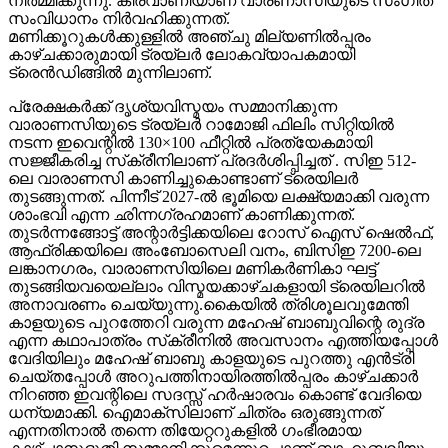
മണിക്കൂറുകൾക്കുള്ളിൽ അഞ്ചു മില്യണിൽപ്പരം
കാഴ്ചക്കാരുമായി ട്രയ്ലർ ലോകവ്യാപകമായി
ട്രെൻഡിങ്ങിൽ മുന്നിലാണ്.
പ്രേക്ഷകർക്ക് ദൃശ്യവിസ്മയം സമ്മാനിക്കുന്ന
വാരാണസിയുടെ ട്രയ്ലർ റാമോജി ഫിലിം സിറ്റിയിൽ
നടന്ന ഇവെന്റിൽ 130×100 ഫീറ്റിൽ പ്രത്യേകമായി
സജ്ജീകരിച്ച സ്‌ക്രീനിലാണ് പ്രദർശിപ്പിച്ചത് . സിഇ 512-
ലെ വാരാണസി കാണിച്ചുകൊണ്ടാണ് ട്രെയിലര്‍
തുടങ്ങുന്നത്. പിന്നീട് 2027-ല്‍ ഭൂമിയെ ലക്ഷ്യമാക്കി വരുന്ന
ശാംഭവി എന്ന ഛിന്നഗ്രഹമാണ് കാണിക്കുന്നത്.
തുടര്‍ന്നങ്ങോട്ട് അന്റാര്‍ട്ടിക്കയിലെ റോസ് ഐസ് ഷെല്‍ഫ്,
ആഫ്രിക്കയിലെ അംബോസെലി വനം, ബിസിഇ 7200-ലെ
ലങ്കാനഗരം, വാരാണസിയിലെ മണികര്‍ണികാ ഘട്ട്
തുടങ്ങിയവയെല്ലാം വിസ്മയക്കാഴ്ചകളായി ട്രെയിലറില്‍
അനാവരണം ചെയ്യുന്നു.കൈയില്‍ ത്രിശൂലവുമേന്തി
കാളയുടെ പുറത്തേറി വരുന്ന മഹേഷ് ബാബുവിന്റെ രുദ്ര
എന്ന കഥാപാത്രം സ്‌ക്രീനിൽ അവസാനം എത്തിയപ്പോൾ
വേദിയിലും മഹേഷ് ബാബു കാളയുടെ പുറത്തു എൻട്രി
ചെയ്തപ്പോൾ അറുപത്തിനായിരത്തിൽപ്പരം കാഴ്ചക്കാർ
നിറഞ്ഞ ഇവന്റിലെ സദസ്സ് ഹർഷാരവം കൊണ്ട് വേദിയെ
ധന്യമാക്കി. ഐമാക്‌സിലാണ് ചിത്രം ഒരുങ്ങുന്നത്
എന്നതിനാല്‍ തന്നെ തിയേറ്ററുകളില്‍ ഗംഭീരമായ
കാഴ്ചാനുഭൂതി സമ്മാനിക്കുമെന്നുറപ്പാണ്.ബാഹുബലിയും
ആർ ആർ ആറും ഒരുക്കിയ രാജമൗലിയുടെ ബ്രഹ്മാണ്ഡ