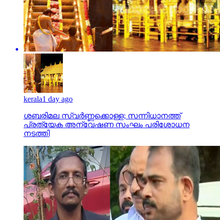
kerala
1 day ago
ശബരിമല സ്വര്‍ണ്ണക്കൊള്ള; സന്നിധാനത്ത്
പ്രത്യേക അന്വേഷണ സംഘം പരിശോധന
നടത്തി