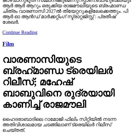
ചിത്രം വാരണാസി 2027ൽ തിയേറ്ററുകളിലേക്കെത്തും. പി
ആർ ഓ ആൻഡ് മാർക്കറ്റിംഗ് സ്ട്രാറ്റജിസ്റ്റ് : പ്രതീഷ്
ശേഖർ.
Continue Reading
Film
വാരണാസിയുടെ
ബ്രഹ്‌മാണ്ഡ ട്രെയിലര്‍
റിലീസ്; മഹേഷ്
ബാബുവിനെ രുദ്രയായി
കാണിച്ച് രാജമൗലി
ഹൈദരാബാദിലെ റാമോജി ഫിലിം സിറ്റിയില്‍ നടന്ന
അതിവിശാലമായ ചടങ്ങിലാണ് ട്രെയിലര്‍ റിലീസ്
ചെയ്തത്.