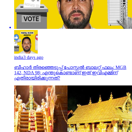
india
3 days ago
ബീഹാർ തിരഞ്ഞെടുപ്പ് പോസ്റ്റൽ ബാലറ്റ് ഫലം: MGB
142, NDA 98; എന്തുകൊണ്ടാണ് ഇത് ഇവിഎമ്മിന്
എതിരായിരിക്കുന്നത്?