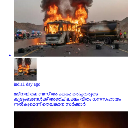
india
1 day ago
മദീനയിലെ ബസ് അപകടം; മരിച്ചവരുടെ
കുടുംബങ്ങള്‍ക്ക് അഞ്ച് ലക്ഷം വീതം ധനസഹായം
നല്‍കുമെന്ന് തെലങ്കാന സര്‍ക്കാര്‍