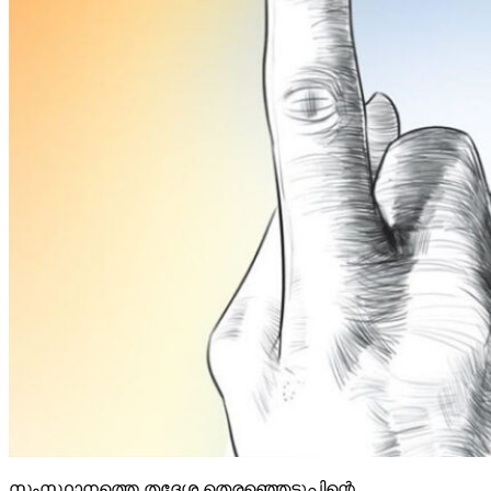
സംസ്ഥാനത്തെ തദ്ദേശ തെരഞ്ഞെടുപ്പിന്റെ