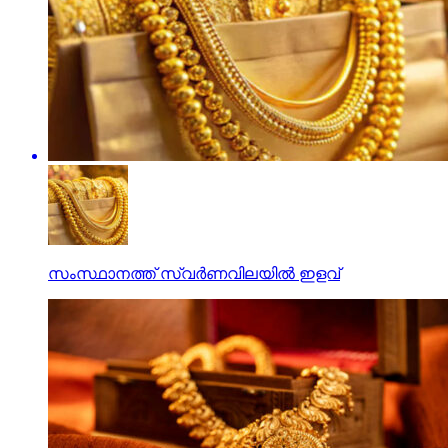
സംസ്ഥാനത്ത് സ്വര്‍ണവിലയില്‍ ഇളവ്