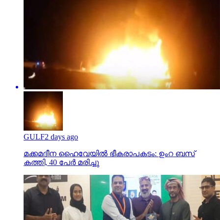
GULF
2 days ago
മക്കമദീന ഹൈവേയില്‍ ഭീകരാപകടം: ഉംറ ബസ്
കത്തി, 40 പേര്‍ മരിച്ചു