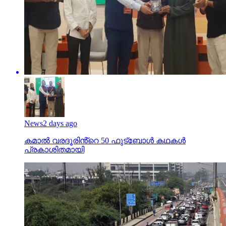
News
2 days ago
കമാൽ വരദൂരിൻ്റെ 50 ഫുട്ബോൾ കഥകൾ
പ്രകാശിതമായി