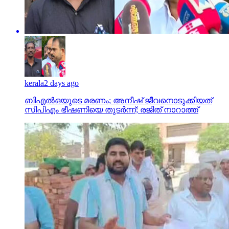
kerala
2 days ago
ബിഎല്‍ഒയുടെ മരണം; അനീഷ് ജീവനൊടുക്കിയത്
സിപിഎം ഭീഷണിയെ തുടര്‍ന്ന്; രജിത് നാറാത്ത്