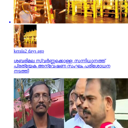
kerala
2 days ago
ശബരിമല സ്വര്‍ണ്ണക്കൊള്ള; സന്നിധാനത്ത്
പ്രത്യേക അന്വേഷണ സംഘം പരിശോധന
നടത്തി