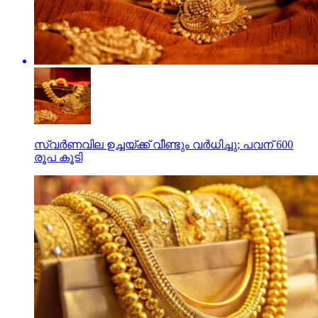
സ്വര്‍ണവില ഉച്ചയ്ക്ക് വീണ്ടും വര്‍ധിച്ചു; പവന് 600
രൂപ കൂടി