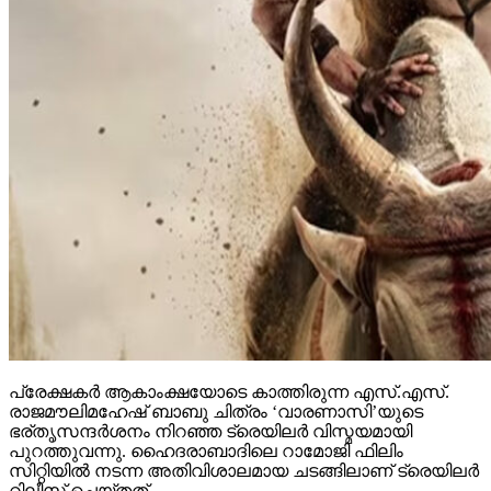
പ്രേക്ഷകര്‍ ആകാംക്ഷയോടെ കാത്തിരുന്ന എസ്.എസ്.
രാജമൗലിമഹേഷ് ബാബു ചിത്രം ‘വാരണാസി’യുടെ
ഭര്തൃസന്ദര്‍ശനം നിറഞ്ഞ ട്രെയിലര്‍ വിസ്മയമായി
പുറത്തുവന്നു. ഹൈദരാബാദിലെ റാമോജി ഫിലിം
സിറ്റിയില്‍ നടന്ന അതിവിശാലമായ ചടങ്ങിലാണ് ട്രെയിലര്‍
റിലീസ് ചെയ്തത്.