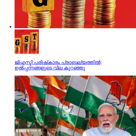
ജിഎസ്ടി പരിഷ്‌കാരം പ്രാബല്യത്തില്‍;
ഉല്‍പ്പന്നങ്ങളുടെ വില കുറഞ്ഞു