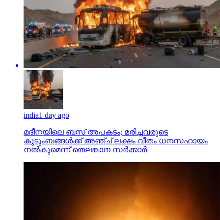
india
1 day ago
മദീനയിലെ ബസ് അപകടം; മരിച്ചവരുടെ
കുടുംബങ്ങള്‍ക്ക് അഞ്ച് ലക്ഷം വീതം ധനസഹായം
നല്‍കുമെന്ന് തെലങ്കാന സര്‍ക്കാര്‍