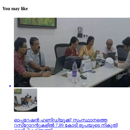
You may like
ഓപ്പറേഷന്‍ ഹണിഡ്യൂക്ക്; സംസ്ഥാനത്തെ
റസ്‌റ്റോറന്റുകളില്‍ 7.89 കോടി രൂപയുടെ നികുതി