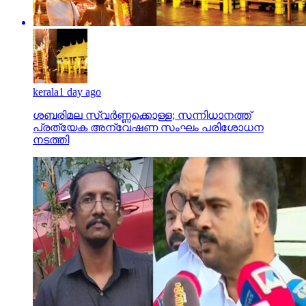
kerala
1 day ago
ശബരിമല സ്വര്‍ണ്ണക്കൊള്ള; സന്നിധാനത്ത്
പ്രത്യേക അന്വേഷണ സംഘം പരിശോധന
നടത്തി