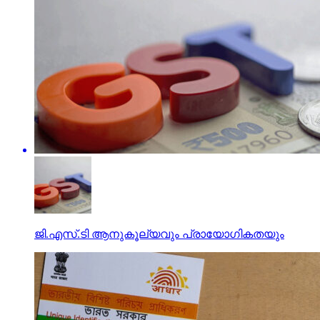
ജി.എസ്.ടി ആനുകൂല്യവും പ്രായോഗികതയും