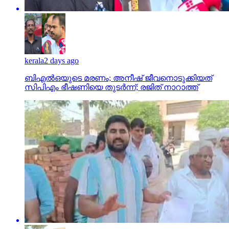
kerala
2 days ago
ബിഎല്‍ഒയുടെ മരണം; അനീഷ് ജീവനൊടുക്കിയത്
സിപിഎം ഭീഷണിയെ തുടര്‍ന്ന്; രജിത് നാറാത്ത്