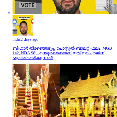
india
2 days ago
ബീഹാർ തിരഞ്ഞെടുപ്പ് പോസ്റ്റൽ ബാലറ്റ് ഫലം: MGB
142, NDA 98; എന്തുകൊണ്ടാണ് ഇത് ഇവിഎമ്മിന്
എതിരായിരിക്കുന്നത്?