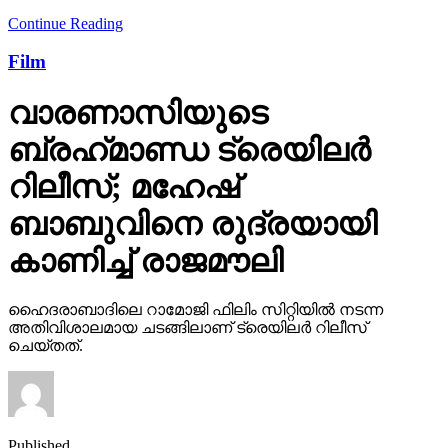
Continue Reading
Film
വാരണാസിയുടെ
ബ്രഹ്‌മാണ്ഡ ട്രെയിലര്‍
റിലീസ്; മഹേഷ്
ബാബുവിനെ രുദ്രയായി
കാണിച്ച് രാജമൗലി
ഹൈദരാബാദിലെ റാമോജി ഫിലിം സിറ്റിയില്‍ നടന്ന
അതിവിശാലമായ ചടങ്ങിലാണ് ട്രെയിലര്‍ റിലീസ്
ചെയ്തത്.
Published