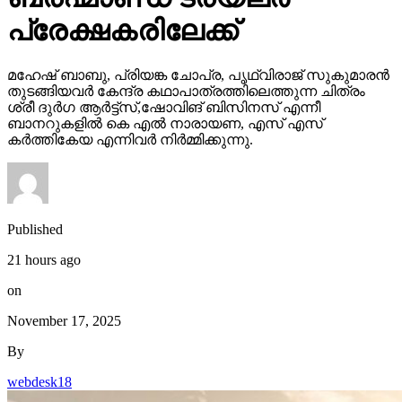
പ്രേക്ഷകരിലേക്ക്
മഹേഷ് ബാബു, പ്രിയങ്ക ചോപ്ര, പൃഥ്വിരാജ് സുകുമാരൻ
തുടങ്ങിയവർ കേന്ദ്ര കഥാപാത്രത്തിലെത്തുന്ന ചിത്രം
ശ്രീ ദുർഗ ആർട്ട്സ്,ഷോവിങ് ബിസിനസ് എന്നീ
ബാനറുകളിൽ കെ എൽ നാരായണ, എസ് എസ്
കർത്തികേയ എന്നിവർ നിർമ്മിക്കുന്നു.
Published
21 hours ago
on
November 17, 2025
By
webdesk18