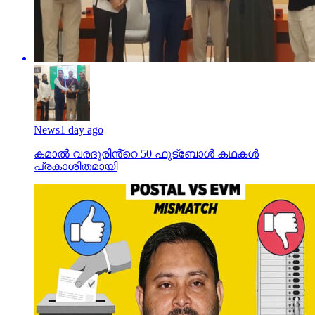
News
1 day ago
കമാൽ വരദൂരിൻ്റെ 50 ഫുട്ബോൾ കഥകൾ
പ്രകാശിതമായി