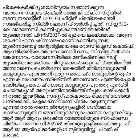
പ്രേക്ഷകർക്ക് ദൃശ്യവിസ്മയം സമ്മാനിക്കുന്ന
വാരാണസിയുടെ ട്രയ്ലർ റാമോജി ഫിലിം സിറ്റിയിൽ
നടന്ന ഇവെന്റിൽ 130×100 ഫീറ്റിൽ പ്രത്യേകമായി
സജ്ജീകരിച്ച സ്‌ക്രീനിലാണ് പ്രദർശിപ്പിച്ചത് . സിഇ 512-
ലെ വാരാണസി കാണിച്ചുകൊണ്ടാണ് ട്രെയിലര്‍
തുടങ്ങുന്നത്. പിന്നീട് 2027-ല്‍ ഭൂമിയെ ലക്ഷ്യമാക്കി വരുന്ന
ശാംഭവി എന്ന ഛിന്നഗ്രഹമാണ് കാണിക്കുന്നത്.
തുടര്‍ന്നങ്ങോട്ട് അന്റാര്‍ട്ടിക്കയിലെ റോസ് ഐസ് ഷെല്‍ഫ്,
ആഫ്രിക്കയിലെ അംബോസെലി വനം, ബിസിഇ 7200-ലെ
ലങ്കാനഗരം, വാരാണസിയിലെ മണികര്‍ണികാ ഘട്ട്
തുടങ്ങിയവയെല്ലാം വിസ്മയക്കാഴ്ചകളായി ട്രെയിലറില്‍
അനാവരണം ചെയ്യുന്നു.കൈയില്‍ ത്രിശൂലവുമേന്തി
കാളയുടെ പുറത്തേറി വരുന്ന മഹേഷ് ബാബുവിന്റെ രുദ്ര
എന്ന കഥാപാത്രം സ്‌ക്രീനിൽ അവസാനം എത്തിയപ്പോൾ
വേദിയിലും മഹേഷ് ബാബു കാളയുടെ പുറത്തു എൻട്രി
ചെയ്തപ്പോൾ അറുപത്തിനായിരത്തിൽപ്പരം കാഴ്ചക്കാർ
നിറഞ്ഞ ഇവന്റിലെ സദസ്സ് ഹർഷാരവം കൊണ്ട് വേദിയെ
ധന്യമാക്കി. ഐമാക്‌സിലാണ് ചിത്രം ഒരുങ്ങുന്നത്
എന്നതിനാല്‍ തന്നെ തിയേറ്ററുകളില്‍ ഗംഭീരമായ
കാഴ്ചാനുഭൂതി സമ്മാനിക്കുമെന്നുറപ്പാണ്.ബാഹുബലിയും
ആർ ആർ ആറും ഒരുക്കിയ രാജമൗലിയുടെ ബ്രഹ്മാണ്ഡ
ചിത്രം വാരണാസി 2027ൽ തിയേറ്ററുകളിലേക്കെത്തും. പി
ആർ ഓ ആൻഡ് മാർക്കറ്റിംഗ് സ്ട്രാറ്റജിസ്റ്റ് : പ്രതീഷ്
ശേഖർ.