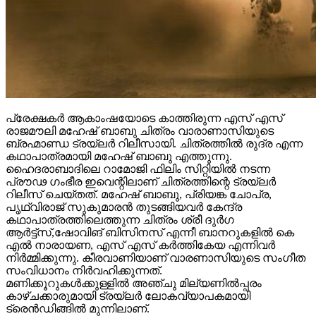
പ്രേക്ഷകർ ആകാംഷയോടെ കാത്തിരുന്ന എസ് എസ്
രാജമൗലി മഹേഷ് ബാബു ചിത്രം വാരാണാസിയുടെ
ബ്രഹ്മാണ്ഡ ട്രയ്ലർ റിലീസായി. ചിത്രത്തിൽ രുദ്ര എന്ന
കഥാപാത്രമായി മഹേഷ് ബാബു എത്തുന്നു.
ഹൈദരാബാദിലെ റാമോജി ഫിലിം സിറ്റിയിൽ നടന്ന
പ്രൗഢ ഗംഭീര ഇവെന്റിലാണ് ചിത്രത്തിന്റെ ട്രയ്ലർ
റിലീസ് ചെയ്തത്. മഹേഷ് ബാബു, പ്രിയങ്ക ചോപ്ര,
പൃഥ്വിരാജ് സുകുമാരൻ തുടങ്ങിയവർ കേന്ദ്ര
കഥാപാത്രത്തിലെത്തുന്ന ചിത്രം ശ്രീ ദുർഗ
ആർട്ട്സ്,ഷോവിങ് ബിസിനസ് എന്നീ ബാനറുകളിൽ കെ
എൽ നാരായണ, എസ് എസ് കർത്തികേയ എന്നിവർ
നിർമ്മിക്കുന്നു. കീരവാണിയാണ് വാരണാസിയുടെ സംഗീത
സംവിധാനം നിർവഹിക്കുന്നത്.
മണിക്കൂറുകൾക്കുള്ളിൽ അഞ്ചു മില്യണിൽപ്പരം
കാഴ്ചക്കാരുമായി ട്രയ്ലർ ലോകവ്യാപകമായി
ട്രെൻഡിങ്ങിൽ മുന്നിലാണ്.