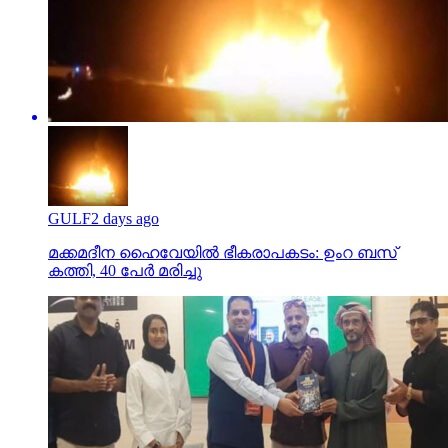
GULF
2 days ago
മക്കമദീന ഹൈവേയില്‍ ഭീകരാപകടം: ഉംറ ബസ്
കത്തി, 40 പേര്‍ മരിച്ചു