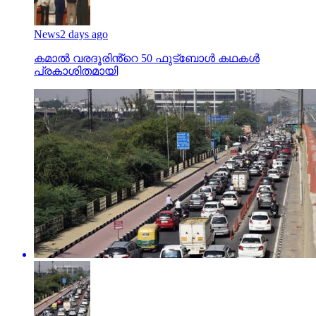
News
2 days ago
കമാൽ വരദൂരിൻ്റെ 50 ഫുട്ബോൾ കഥകൾ
പ്രകാശിതമായി