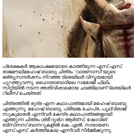
പ്രേക്ഷകര്‍ ആകാംക്ഷയോടെ കാത്തിരുന്ന എസ്.എസ്.
രാജമൗലിമഹേഷ് ബാബു ചിത്രം ‘വാരണാസി’യുടെ
ഭര്തൃസന്ദര്‍ശനം നിറഞ്ഞ ട്രെയിലര്‍ വിസ്മയമായി
പുറത്തുവന്നു. ഹൈദരാബാദിലെ റാമോജി ഫിലിം
സിറ്റിയില്‍ നടന്ന അതിവിശാലമായ ചടങ്ങിലാണ് ട്രെയിലര്‍
റിലീസ് ചെയ്തത്.
ചിത്രത്തില്‍ രുദ്ര എന്ന കഥാപാത്രമായി മഹേഷ് ബാബു
എത്തുന്നു. മഹേഷ് ബാബു, പ്രിയങ്ക ചോപ്ര, പൃഥ്വിരാജ്
സുകുമാരന്‍ എന്നിവര്‍ കേന്ദ്ര കഥാപാത്രങ്ങളായി
എത്തുന്ന ചിത്രം ശ്രീ ദുര്ഗ ആര്‍ട്‌സ്, ഷോവിങ്
ബിസിനസ് ബാനറുകളില്‍ കെ. എല്‍. നാരായണ,
എസ്.എസ്. കര്‍ത്തികേയ എന്നിവര്‍ നിര്‍മ്മിക്കുന്നു.