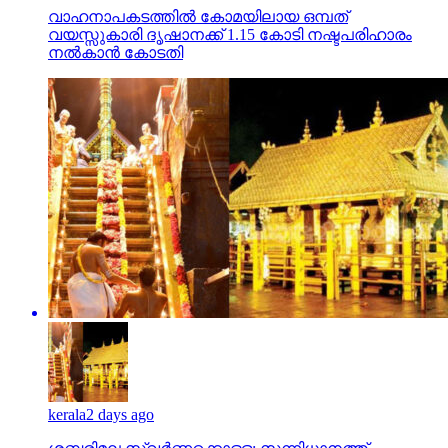
വാഹനാപകടത്തില്‍ കോമയിലായ ഒമ്പത്
വയസ്സുകാരി ദൃഷാനക്ക് 1.15 കോടി നഷ്ടപരിഹാരം
നല്‍കാന്‍ കോടതി
kerala
2 days ago