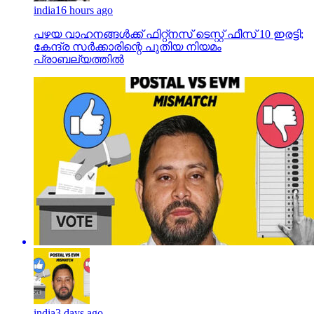
india
16 hours ago
പഴയ വാഹനങ്ങള്‍ക്ക് ഫിറ്റ്‌നസ് ടെസ്റ്റ് ഫീസ് 10 ഇരട്ടി;
കേന്ദ്ര സര്‍ക്കാരിന്റെ പുതിയ നിയമം
പ്രാബല്യത്തില്‍
india
3 days ago