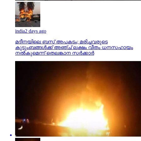
india
2 days ago
മദീനയിലെ ബസ് അപകടം; മരിച്ചവരുടെ
കുടുംബങ്ങള്‍ക്ക് അഞ്ച് ലക്ഷം വീതം ധനസഹായം
നല്‍കുമെന്ന് തെലങ്കാന സര്‍ക്കാര്‍