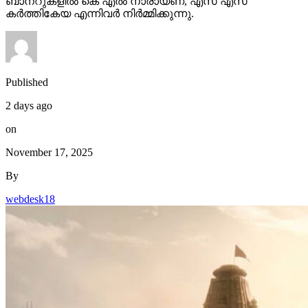
ബാനറുകളിൽ കെ എൽ നാരായണ, എസ് എസ്
കർത്തികേയ എന്നിവർ നിർമ്മിക്കുന്നു.
Published
2 days ago
on
November 17, 2025
By
webdesk18