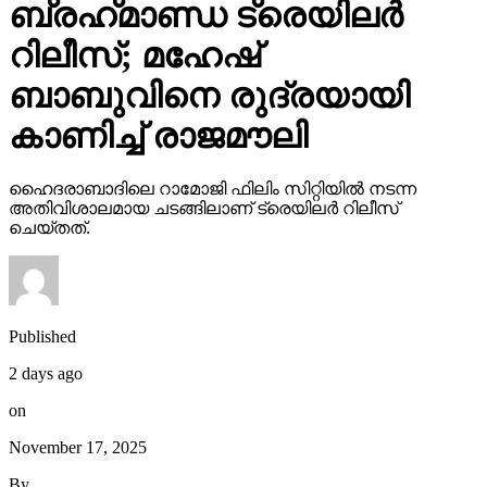
ബ്രഹ്‌മാണ്ഡ ട്രെയിലര്‍
റിലീസ്; മഹേഷ്
ബാബുവിനെ രുദ്രയായി
കാണിച്ച് രാജമൗലി
ഹൈദരാബാദിലെ റാമോജി ഫിലിം സിറ്റിയില്‍ നടന്ന
അതിവിശാലമായ ചടങ്ങിലാണ് ട്രെയിലര്‍ റിലീസ്
ചെയ്തത്.
Published
2 days ago
on
November 17, 2025
By