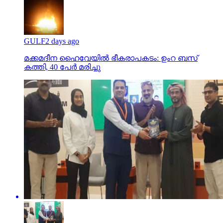
GULF
2 days ago
മക്കമദീന ഹൈവേയില്‍ ഭീകരാപകടം: ഉംറ ബസ്
കത്തി, 40 പേര്‍ മരിച്ചു