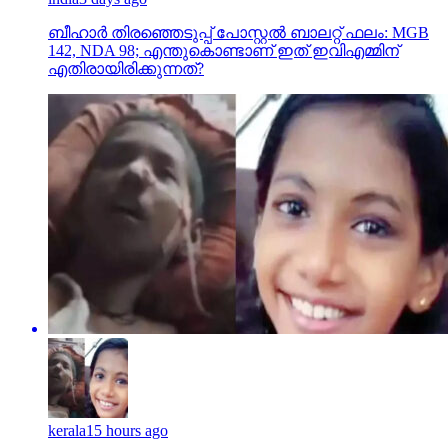
ബീഹാർ തിരഞ്ഞെടുപ്പ് പോസ്റ്റൽ ബാലറ്റ് ഫലം: MGB
142, NDA 98; എന്തുകൊണ്ടാണ് ഇത് ഇവിഎമ്മിന്
എതിരായിരിക്കുന്നത്?
kerala
15 hours ago