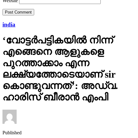
Website
india
‘വോട്ടര്‍പട്ടികയില്‍ നിന്ന്
എങ്ങെനെ ആളുകളെ
പുറത്താക്കാം എന്ന
ലക്ഷ്യത്തോടെയാണ് sir
കൊണ്ടുവന്നത്’: അഡ്വ.
ഹാരിസ് ബീരാൻ എംപി
Published