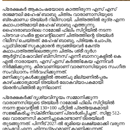
പ്രേക്ഷകർ ആകാംഷയോടെ കാത്തിരുന്ന എസ് എസ്
രാജമൗലി മഹേഷ് ബാബു ചിത്രം വാരാണാസിയുടെ
ബ്രഹ്മാണ്ഡ ട്രയ്ലർ റിലീസായി. ചിത്രത്തിൽ രുദ്ര എന്ന
കഥാപാത്രമായി മഹേഷ് ബാബു എത്തുന്നു.
ഹൈദരാബാദിലെ റാമോജി ഫിലിം സിറ്റിയിൽ നടന്ന
പ്രൗഢ ഗംഭീര ഇവെന്റിലാണ് ചിത്രത്തിന്റെ ട്രയ്ലർ
റിലീസ് ചെയ്തത്. മഹേഷ് ബാബു, പ്രിയങ്ക ചോപ്ര,
പൃഥ്വിരാജ് സുകുമാരൻ തുടങ്ങിയവർ കേന്ദ്ര
കഥാപാത്രത്തിലെത്തുന്ന ചിത്രം ശ്രീ ദുർഗ
ആർട്ട്സ്,ഷോവിങ് ബിസിനസ് എന്നീ ബാനറുകളിൽ കെ
എൽ നാരായണ, എസ് എസ് കർത്തികേയ എന്നിവർ
നിർമ്മിക്കുന്നു. കീരവാണിയാണ് വാരണാസിയുടെ സംഗീത
സംവിധാനം നിർവഹിക്കുന്നത്.
മണിക്കൂറുകൾക്കുള്ളിൽ അഞ്ചു മില്യണിൽപ്പരം
കാഴ്ചക്കാരുമായി ട്രയ്ലർ ലോകവ്യാപകമായി
ട്രെൻഡിങ്ങിൽ മുന്നിലാണ്.
പ്രേക്ഷകർക്ക് ദൃശ്യവിസ്മയം സമ്മാനിക്കുന്ന
വാരാണസിയുടെ ട്രയ്ലർ റാമോജി ഫിലിം സിറ്റിയിൽ
നടന്ന ഇവെന്റിൽ 130×100 ഫീറ്റിൽ പ്രത്യേകമായി
സജ്ജീകരിച്ച സ്‌ക്രീനിലാണ് പ്രദർശിപ്പിച്ചത് . സിഇ 512-
ലെ വാരാണസി കാണിച്ചുകൊണ്ടാണ് ട്രെയിലര്‍
തുടങ്ങുന്നത്. പിന്നീട് 2027-ല്‍ ഭൂമിയെ ലക്ഷ്യമാക്കി വരുന്ന
ശാംഭവി എന്ന ഛിന്നഗ്രഹമാണ് കാണിക്കുന്നത്.