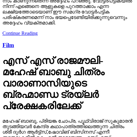
നാം കാണുന്നതെന്ന് അദ്ദേഹം പറഞ്ഞു. വോട്ടര്‍പട്ടികയില്‍
നിന്ന് എങ്ങെനെ ആളുകളെ പുറത്താക്കാം എന്ന
ലക്ഷ്യത്തോടെയാണ് ഈ സമഗ്ര വോട്ടര്‍പട്ടിക
പരിഷ്‌കരണമെന്ന് നാം ഭയപ്പെടേണ്ടിയിരിക്കുന്നുവെന്നും
അദ്ദേഹം വ്യക്തമാക്കി.
Continue Reading
Film
എസ് എസ് രാജമൗലി-
മഹേഷ് ബാബു ചിത്രം
വാരാണാസിയുടെ
ബ്രഹ്മാണ്ഡ ട്രയ്ലർ
പ്രേക്ഷകരിലേക്ക്
മഹേഷ് ബാബു, പ്രിയങ്ക ചോപ്ര, പൃഥ്വിരാജ് സുകുമാരൻ
തുടങ്ങിയവർ കേന്ദ്ര കഥാപാത്രത്തിലെത്തുന്ന ചിത്രം
ശ്രീ ദുർഗ ആർട്ട്സ്,ഷോവിങ് ബിസിനസ് എന്നീ