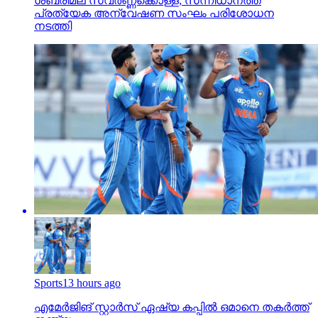
ശബരിമല സ്വര്‍ണ്ണക്കൊള്ള; സന്നിധാനത്ത്
പ്രത്യേക അന്വേഷണ സംഘം പരിശോധന
നടത്തി
Sports
13 hours ago
എമേര്‍ജിങ് സ്റ്റാര്‍സ് ഏഷ്യ കപ്പില്‍ ഒമാനെ തകര്‍ത്ത്