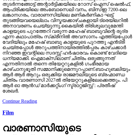
തുടര്‍ന്നങ്ങോട്ട് അന്റാര്‍ട്ടിക്കയിലെ റോസ് ഐസ് ഷെല്‍ഫ്,
ആഫ്രിക്കയിലെ അംബോസെലി വനം, ബിസിഇ 7200-ലെ
ലങ്കാനഗരം, വാരാണസിയിലെ മണികര്‍ണികാ ഘട്ട്
തുടങ്ങിയവയെല്ലാം വിസ്മയക്കാഴ്ചകളായി ട്രെയിലറില്‍
അനാവരണം ചെയ്യുന്നു.കൈയില്‍ ത്രിശൂലവുമേന്തി
കാളയുടെ പുറത്തേറി വരുന്ന മഹേഷ് ബാബുവിന്റെ രുദ്ര
എന്ന കഥാപാത്രം സ്‌ക്രീനിൽ അവസാനം എത്തിയപ്പോൾ
വേദിയിലും മഹേഷ് ബാബു കാളയുടെ പുറത്തു എൻട്രി
ചെയ്തപ്പോൾ അറുപത്തിനായിരത്തിൽപ്പരം കാഴ്ചക്കാർ
നിറഞ്ഞ ഇവന്റിലെ സദസ്സ് ഹർഷാരവം കൊണ്ട് വേദിയെ
ധന്യമാക്കി. ഐമാക്‌സിലാണ് ചിത്രം ഒരുങ്ങുന്നത്
എന്നതിനാല്‍ തന്നെ തിയേറ്ററുകളില്‍ ഗംഭീരമായ
കാഴ്ചാനുഭൂതി സമ്മാനിക്കുമെന്നുറപ്പാണ്.ബാഹുബലിയും
ആർ ആർ ആറും ഒരുക്കിയ രാജമൗലിയുടെ ബ്രഹ്മാണ്ഡ
ചിത്രം വാരണാസി 2027ൽ തിയേറ്ററുകളിലേക്കെത്തും. പി
ആർ ഓ ആൻഡ് മാർക്കറ്റിംഗ് സ്ട്രാറ്റജിസ്റ്റ് : പ്രതീഷ്
ശേഖർ.
Continue Reading
Film
വാരണാസിയുടെ