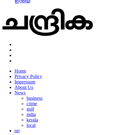
ഇന്ത്യ
Home
Privacy Policy
Impressum
About Us
News
business
crime
gulf
india
kerala
local
nri