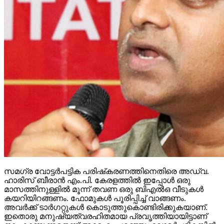
സമഗ്ര വോട്ടര്‍പട്ടിക പരിഷ്‌കരണത്തിനെതിരെ അഡ്വ.
ഹാരിസ് ബീരാന്‍ എം.പി. കേരളത്തില്‍ ഇപ്പോള്‍ ഒരു
മാസത്തിനുള്ളില്‍ മൂന്ന് തവണ ഒരു ബിഎല്‍ഒ വീടുകള്‍
കയറിയിറങ്ങണം. ഫോമുകള്‍ പൂരിപ്പിച്ച് വാങ്ങണം.
അവര്‍ക്ക് ടാര്‍ഗറ്റുകള്‍ കൊടുത്തുകൊണ്ടിരിക്കുകയാണ്.
ഇതൊരു മനുഷ്യത്വരഹിതമായ പ്രവൃത്തിയായിട്ടാണ്