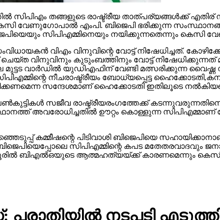
പിഎം തങ്ങളുടെ രാഷ്ട്രീയ താത്പര്യങ്ങള്‍ക്ക് എതിര് ന
സി വേണുഗോപാല്‍ എംപി. ബിജെപി ഭരിക്കുന്ന സംസ്ഥാനങ്ങള
െപിയെയും സിപിഎമ്മിനെയും നയിക്കുന്നതെന്നും കെസി വ
ധായകന്‍ വിഎം വിനുവിന്റെ വോട്ട് നിഷേധിച്ചത്. കോഴിക്ക
ോട്ട് ചെയ്ത വിനുവിനും കുടുംബത്തിനും വോട്ട് നിഷേധിക്ക
ട്ടട വാര്‍ഡില്‍ യുഡിഎഫിന് വേണ്ടി മത്സരിക്കുന്ന വൈഷ്ണ സ
. സിപിഎമ്മിന്റെ നീചരാഷ്ട്രീയം ബോധ്യപ്പെട്ട ഹൈക്കോടതി,
്പിടിക്കണമെന്ന സന്ദേശമാണ് ഹൈക്കോടതി ഇതിലൂടെ നല്‍ക
െണ്‍കുട്ടികള്‍ സജീവ രാഷ്ട്രീയരംഗത്തേക്ക് കടന്നുവരുന്ന
േയര്‍ സ്ഥാനത്ത് അവരോധിച്ചതില്‍ ഊറ്റം കൊള്ളുന്ന സിപിഎമ്മ
തെരഞ്ഞെടുപ്പ് കമ്മീഷന്റെ പിടിവാശി ബിജെപിയെ സഹായിക്
ന്നത്. ബിജെപിയെപ്പോലെ സിപിഎമ്മിന്റെ കപട മതേതരവാദവും 
ന്നൂരില്‍ ബിഎല്‍ഒയുടെ ആത്മഹത്യയ്ക്ക് കാരണമെന്നും ക
പരാതിയില്‍ നടപടി എടുത്ത