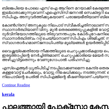
ബിജെപിയെ പോലെ എസ് ഐ ആറിനെ മറയാക്കി കേരളത്തില്‍ സി
ഇല്ലാതാക്കുന്നുവെന്ന് എഐസിസി ജനറല്‍ സെക്രട്ടറി കെ
സിപിഎം അനുവര്‍ത്തിക്കുകയാണ്. പരാജയഭീതിയാണ് ബിജ
കോണ്‍ഗ്രസ് അനുകൂല നിലപാട് സ്വീകരിച്ചതിനാലാണ് സംവി
സ്ഥാനാര്‍ത്ഥിയാണ് വിനു. മുന്‍ തെരഞ്ഞെടുപ്പുകളില്‍ വ
ദുര്‍വിനിയോഗത്തിലൂടെ തിരുവനന്തപുരം കോര്‍പ്പറേഷനിലെ മു
സ്ഥാനാര്‍ത്ഥിത്വം റദ്ദ് ചെയ്യാനാണ് സിപിഎം ശ്രമിച്ചത്
സ്വാഗതാര്‍ഹമാണ്.ജനാധിപത്യ മൂല്യങ്ങള്‍ ഉയര്‍ത്തിപ
വൈഷ്ണയ്‌ക്കെതിരായ നീക്കത്തിലൂടെ ചെറുപ്പക്കാരികളായ പ
ഇരട്ടത്താപ്പിന്റെ നേര്‍ച്ചിത്രമാണ്. ചെറുപ്പക്കാരിയെ മ
അഴിച്ചുവിട്ടതെന്നും വേണുഗോപാല്‍ പരിഹസിച്ചു.
എസ്‌ഐആര്‍ ധൃതിപിടിച്ച് നടപ്പിലാക്കണമെന്ന കേന്ദ്ര 
കള്ളവോട്ട് ചേര്‍ക്കലും, വോട്ടു നിഷേധിക്കലും നടത്തു
നിലപാടിന്റെ പേരില്‍ സിപിഎമ്മിന്റെ ഭീഷണിയാണ് പയ്യ
Continue Reading
kerala
പാലത്തായി പോക്സോ കേസ്: 