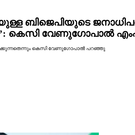
ള്ള ബിജെപിയുടെ ജനാധിപത
നു’: കെസി വേണുഗോപാല്‍ എം
്കുന്നതെന്നും കെസി വേണുഗോപാല്‍ പറഞ്ഞു