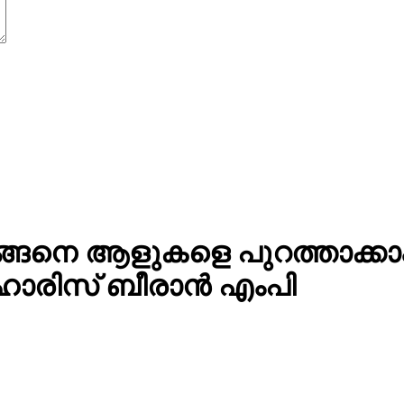
ന് എങ്ങെനെ ആളുകളെ പുറത്താക
 ഹാരിസ് ബീരാൻ എംപി