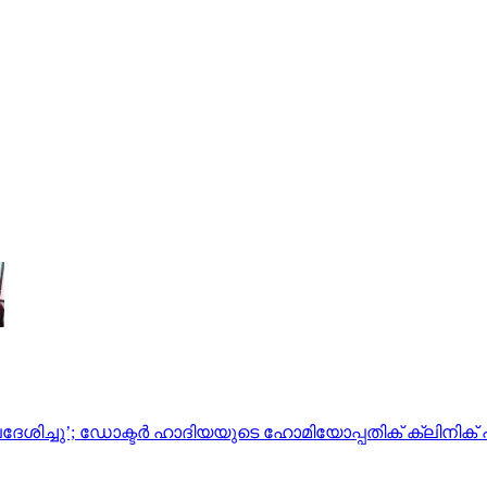
പദേശിച്ചു’; ഡോക്ടര്‍ ഹാദിയയുടെ ഹോമിയോപ്പതിക് ക്ലിനിക് പ