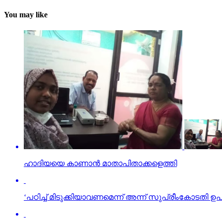
You may like
ഹാദിയയെ കാണാന്‍ മാതാപിതാക്കളെത്തി
‘പഠിച്ച് മിടുക്കിയാവണമെന്ന് അന്ന് സുപ്രീംകോടതി ഉ