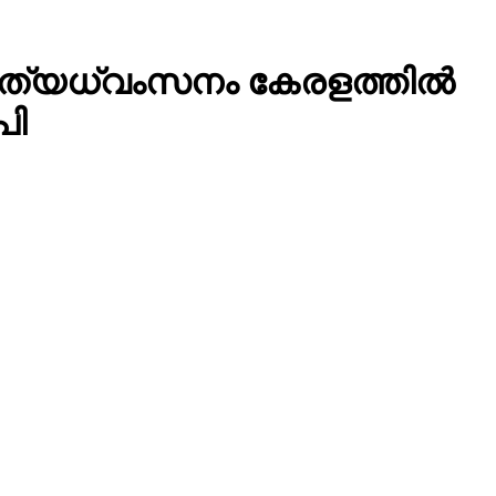
്യധ്വംസനം കേരളത്തില്‍
പി