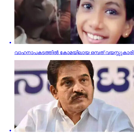
വാഹനാപകടത്തില്‍ കോമയിലായ ഒമ്പത് വയസ്സുകാരി ദ