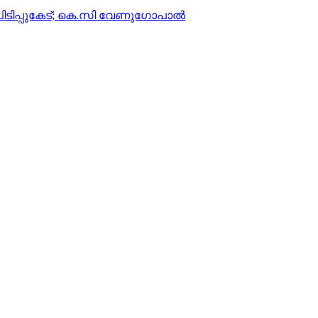
 പിടിപ്പുകേട്; കെ.സി വേണുഗോപാല്‍