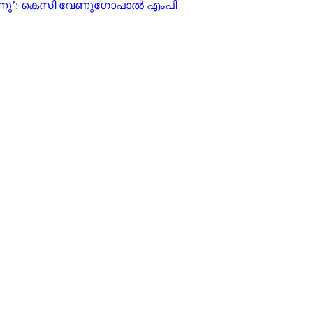
്നു’: കെസി വേണുഗോപാല്‍ എംപി