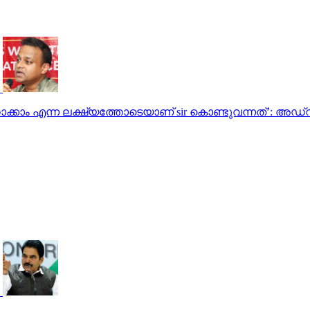
ത്താക്കാം എന്ന ലക്ഷ്യത്തോടെയാണ് sir കൊണ്ടുവന്നത്’: അ