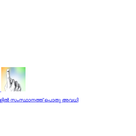
സങ്ങളില്‍ സംസ്ഥാനത്ത് പൊതു അവധി