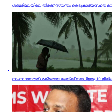
ശബരിമലയിലെ തിരക്ക് സ്വന്തം കെടുകാര്യസ്ഥത മറച്ചുവ
സംസ്ഥാനത്ത് ശക്തമായ മഴയ്ക്ക് സാധ്യത; 10 ജില്ലക