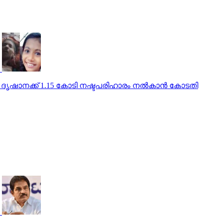
ൃഷാനക്ക് 1.15 കോടി നഷ്ടപരിഹാരം നല്‍കാന്‍ കോടതി