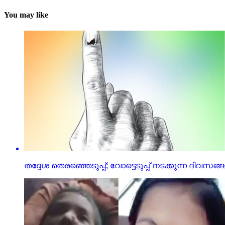
You may like
തദ്ദേശ തെരഞ്ഞെടുപ്പ്; വോട്ടെടുപ്പ് നടക്കുന്ന ദിവ