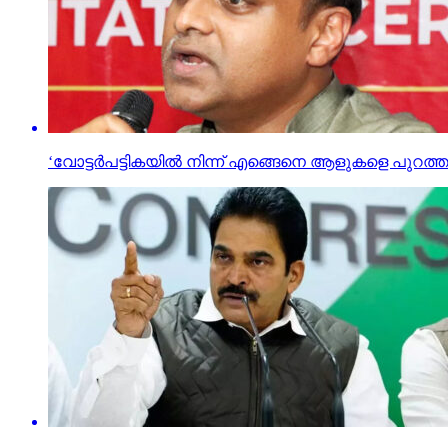
‘വോട്ടര്‍പട്ടികയില്‍ നിന്ന് എങ്ങെനെ ആളുകളെ പുറ