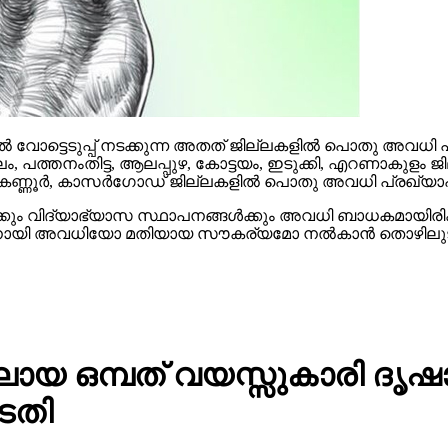
 വോട്ടെടുപ്പ് നടക്കുന്ന അതത് ജില്ലകളില്‍ പൊതു അവധി പ്രഖ
ം, പത്തനംതിട്ട, ആലപ്പുഴ, കോട്ടയം, ഇടുക്കി, എറണാകുളം 
 കണ്ണൂര്‍, കാസര്‍ഗോഡ് ജില്ലകളില്‍ പൊതു അവധി പ്രഖ്യാപിച്ചി
‍ക്കും വിദ്യാഭ്യാസ സ്ഥാപനങ്ങള്‍ക്കും അവധി ബാധകമായിരിക്ക
്നതിനായി അവധിയോ മതിയായ സൗകര്യമോ നല്‍കാന്‍ തൊഴിലുടമകള്‍
 ഒമ്പത് വയസ്സുകാരി ദൃഷാന
ടതി