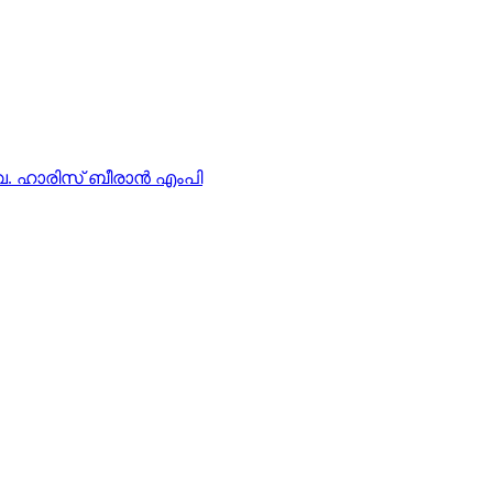
ഡ്വ. ഹാരിസ് ബീരാൻ എംപി