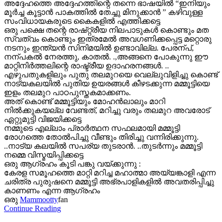
അദ്ദേഹത്തെ അദ്ദേഹത്തിന്റെ തന്നെ ഭാഷയിൽ “ഇനിയും
മൂർച്ച കൂട്ടാൻ പാകത്തിൽ തേച്ചു മിനുക്കാൻ ” കഴിവുള്ള
സംവിധായകരുടെ കൈകളിൽ എത്തിക്കട്ടെ
ഒരു പക്ഷെ തന്റെ രാഷ്റ്റ്രീയ നിലപാടുകൾ കൊണ്ടും മത
സ്വത്വം കൊണ്ടും ഇത്രമേൽ അവഗണിക്കപ്പെട്ട മറ്റൊരു
നടനും ഇന്ത്യൻ സിനിമയിൽ ഉണ്ടാവില്ല. പേരന്പ്,
നന്പകൽ നേരത്തു, കാതൽ. .,അങ്ങനെ പോകുന്നു ഈ
മാറ്റിനിർത്തലിന്റെ രാഷ്ട്രീയ ഉദാഹരനങ്ങൾ. ..
എഴുപതുകളിലും പുതു തലമുറയെ വെല്ലുവിളിച്ചു കൊണ്ട്
നാട്യകലയിൽ പുതിയ ഉയരങ്ങൾ കീഴടക്കുന്ന മമ്മൂട്ടിയെ
ഇളം തലമുറ പാഠപുസ്തകമാക്കണം.
അത് കൊണ്ട് മമ്മൂട്ടിയും മോഹൻലാലും മാറി
നിൽക്കുകയല്ല വേണ്ടത്, മറിച്ചു വരും തലമുറ അവരോട്
ഏറ്റുമുട്ടി വിജയിക്കട്ടെ
നമ്മുടെ എല്ലാം പ്രാർത്ഥന സഫലമായി മമ്മൂട്ടി
രോഗത്തെ തോൽപിച്ചു വീണ്ടും തിരിച്ചു വന്നിരിക്കുന്നു.
..നാട്യ കലയിൽ സപര്യ തുടരാൻ. ..തുടർന്നും മമ്മൂട്ടി
നമ്മെ വിസ്മയിപ്പിക്കട്ടെ
ഒരു ആഗ്രഹം കൂടി പങ്കു വയ്ക്കുന്നു :
കേരള സമൂഹത്തെ മാറ്റി മറിച്ച മഹാത്മാ അയ്യങ്കാളി എന്ന
ചരിത്ര പുരുഷനെ മമ്മൂട്ടി അഭ്രപാളികളിൽ അവതരിപ്പിച്ചു
കാണണം എന്ന ആഗ്രഹം
ഒരു
Mammootty
fan
Continue Reading