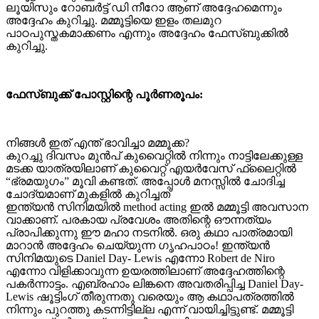
ലൂയിസും റോബര്‍ട്ട് ഡി നീറോ ആണ് അദ്ദേഹമെന്നും
അദ്ദേഹം കുറിച്ചു. മമ്മൂട്ടിയെ ഇളം തലമുറ
പാഠപുസ്തകമാക്കണം എന്നും അദ്ദേഹം ഫേസ്ബുക്കില്‍
കുറിച്ചു.
ഫേസ്ബുക്ക് പോസ്റ്റിന്റെ പൂർണരൂപം:
നിങ്ങൾ ഇത് എന്ത് ഭാവിച്ചാ മമ്മൂക്ക?
കുറച്ചു ദിവസം മുൻപ് കുവൈറ്റിൽ നിന്നും നാട്ടിലേക്കുള്ള
മടക്ക യാത്രയിലാണ് കുവൈറ്റ്‌ എയർവേസ് ഫ്ലൈറ്റിൽ
“ഭ്രമയുഗം” മൂവി കണ്ടത്. അപ്പോൾ മനസ്സിൽ ചോദിച്ച
ചോദ്യമാണ് മുകളിൽ കുറിച്ചത്
ഇന്ത്യൻ സിനിമയിൽ method acting ഇൽ മമ്മൂട്ടി അവസാന
വാക്കാണ്. പരകായ പ്രവേശം അതിന്റെ ഔന്നത്യം
പ്രാപിക്കുന്നു ഈ മഹാ നടനിൽ. ഒരു കഥാ പാത്രമായി
മാറാൻ അദ്ദേഹം ചെയ്യുന്ന ഗൃഹപാഠം! ഇന്ത്യൻ
സിനിമയുടെ Daniel Day- Lewis എന്നോ Robert de Niro
എന്നോ വിളിക്കാവുന്ന ഉയരത്തിലാണ് അദ്ദേഹത്തിന്റെ
പകർന്നാട്ടം. എബ്രഹാം ലിങ്കനെ അവതരിപ്പിച്ച Daniel Day-
Lewis ഷൂട്ടിംഗ് തീരുന്നതു വരെയും ആ കഥാപത്രത്തിൽ
നിന്നും പുറത്തു കടന്നിട്ടില്ല എന്ന് വായിച്ചിട്ടുണ്ട്. മമ്മൂട്ടി