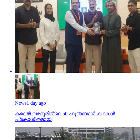
News
1 day ago
കമാൽ വരദൂരിൻ്റെ 50 ഫുട്ബോൾ കഥകൾ
പ്രകാശിതമായി