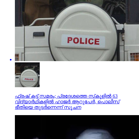
ഫ്രഷ് കട്ട് സമരം; പ്രദേശത്തെ സ്‌കൂളില്‍ 63
വിദ്യാര്‍ഥികളില്‍ ഹാജര്‍ ആറുപേര്‍, പൊലീസ്
ഭീതിയെ തുടര്‍ന്നെന്ന് സൂചന