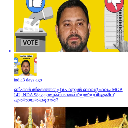
india
3 days ago
ബീഹാർ തിരഞ്ഞെടുപ്പ് പോസ്റ്റൽ ബാലറ്റ് ഫലം: MGB
142, NDA 98; എന്തുകൊണ്ടാണ് ഇത് ഇവിഎമ്മിന്
എതിരായിരിക്കുന്നത്?