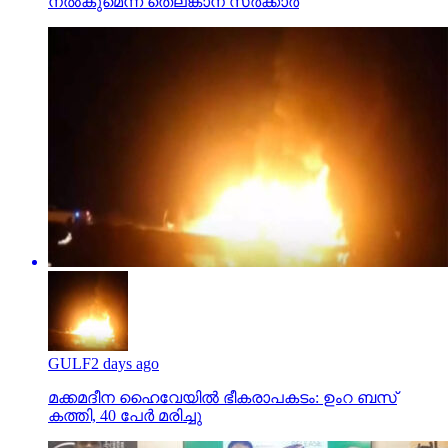
നല്‍കുമെന്ന് തെലങ്കാന സര്‍ക്കാര്‍
GULF
2 days ago
മക്കമദീന ഹൈവേയില്‍ ഭീകരാപകടം: ഉംറ ബസ്
കത്തി, 40 പേര്‍ മരിച്ചു