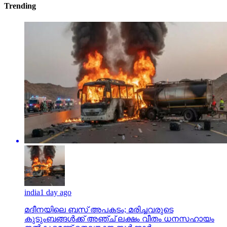
Trending
india
1 day ago
മദീനയിലെ ബസ് അപകടം; മരിച്ചവരുടെ
കുടുംബങ്ങള്‍ക്ക് അഞ്ച് ലക്ഷം വീതം ധനസഹായം