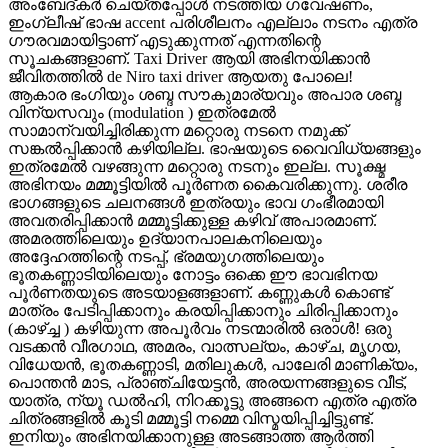
അംബേദ്കർ ചെയ്തപ്പോൾ നടത്തിയ ഗവേഷണം,
ഇംഗ്ലീഷ് ഭാഷ accent പരിശീലനം എല്ലാം നടനം എത്ര
ഗൗരവമായിട്ടാണ് എടുക്കുന്നത് എന്നതിന്റെ
സൂചകങ്ങളാണ്. Taxi Driver ആയി അഭിനയിക്കാൻ
ജീവിതത്തിൽ de Niro taxi driver ആയതു പോലെ!
ആകാര ഭംഗിയും ശബ്ദ സൗകുമാര്യവും അപാര ശബ്ദ
വിന്യസവും (modulation ) ഇത്രമേൽ
സാമാന്വയിച്ചിരിക്കുന്ന മറ്റൊരു നടനെ നമുക്ക്
സങ്കൽപ്പിക്കാൻ കഴിയില്ല. ഭാഷയുടെ വൈവിധ്യങ്ങളും
ഇത്രമേൽ വഴങ്ങുന്ന മറ്റൊരു നടനും ഇല്ല. സൂക്ഷ്മ
അഭിനയം മമ്മൂട്ടിയിൽ പൂർണത കൈവരിക്കുന്നു. ശരീര
ഭാഗങ്ങളുടെ ചലനങ്ങൾ ഇത്രയും ഭാവ ഗംഭീരമായി
അവതരിപ്പിക്കാൻ മമ്മൂട്ടിക്കുള്ള കഴിവ് അപാരമാണ്.
അമരത്തിലെയും ഉദ്യാനപാലകനിലെയും
അദ്ദേഹത്തിന്റെ നടപ്പ്, ഭ്രമയുഗത്തിലെയും
ഭൂതകണ്ണാടിയിലെയും നോട്ടം ഒക്കെ ഈ ഭാവഭിനയ
പൂർണതയുടെ അടയാളങ്ങളാണ്. കണ്ണുകൾ കൊണ്ട്
മാത്രം പേടിപ്പിക്കാനും കരയിപ്പിക്കാനും ചിരിപ്പിക്കാനും
(കാഴ്ച്ച ) കഴിയുന്ന അപൂർവം നടന്മാരിൽ ഒരാൾ! ഒരു
വടക്കൻ വീരഗാഥ, അമരം, വാത്സല്യം, കാഴ്ച, മൃഗയ,
വിധേയൻ, ഭൂതകണ്ണാടി, മതിലുകൾ, പാലേരി മാണിക്യം,
പൊന്തൻ മാട, പ്രാഞ്ചിയേട്ടൻ, അരയന്നങ്ങളുടെ വീട്,
യാത്ര, ന്യൂ ഡൽഹി, നിറക്കൂട്ടു അങ്ങനെ എത്ര എത്ര
ചിത്രങ്ങളിൽ കൂടി മമ്മൂട്ടി നമ്മെ വിസ്മയിപ്പിച്ചിട്ടുണ്ട്.
ഇനിയും അഭിനയിക്കാനുള്ള അടങ്ങാത്ത ആർത്തി