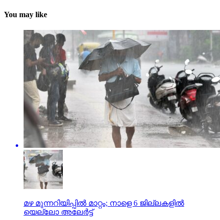
You may like
മഴ മുന്നറിയിപ്പില്‍ മാറ്റം; നാളെ 6 ജില്ലകളില്‍
യെല്ലോ അലേര്‍ട്ട്