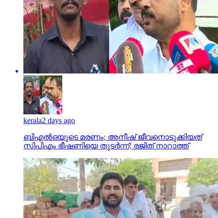
kerala
2 days ago
ബിഎല്‍ഒയുടെ മരണം; അനീഷ് ജീവനൊടുക്കിയത്
സിപിഎം ഭീഷണിയെ തുടര്‍ന്ന്; രജിത് നാറാത്ത്