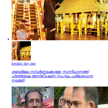
kerala
1 day ago
ശബരിമല സ്വര്‍ണ്ണക്കൊള്ള; സന്നിധാനത്ത്
പ്രത്യേക അന്വേഷണ സംഘം പരിശോധന
നടത്തി