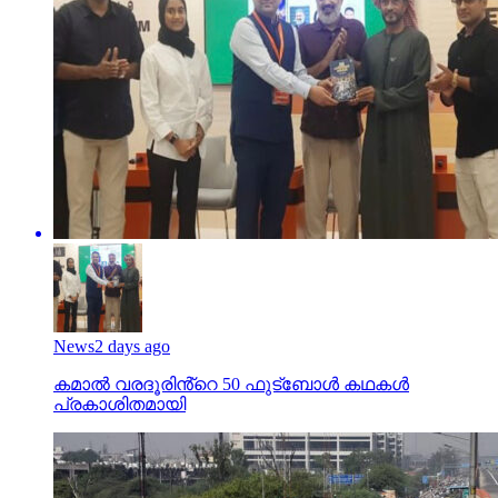
News
2 days ago
കമാൽ വരദൂരിൻ്റെ 50 ഫുട്ബോൾ കഥകൾ
പ്രകാശിതമായി