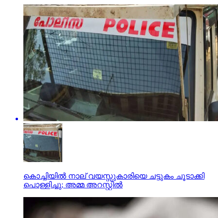
കൊച്ചിയില്‍ നാല് വയസ്സുകാരിയെ ചട്ടുകം ചൂടാക്കി
പൊള്ളിച്ചു; അമ്മ അറസ്റ്റില്‍