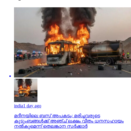
india
1 day ago
മദീനയിലെ ബസ് അപകടം; മരിച്ചവരുടെ
കുടുംബങ്ങള്‍ക്ക് അഞ്ച് ലക്ഷം വീതം ധനസഹായം
നല്‍കുമെന്ന് തെലങ്കാന സര്‍ക്കാര്‍