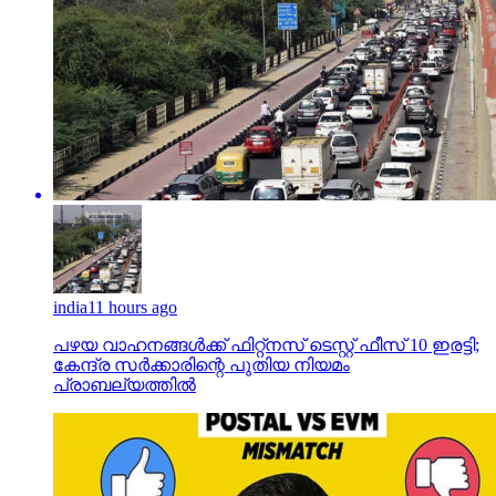
india
11 hours ago
പഴയ വാഹനങ്ങള്‍ക്ക് ഫിറ്റ്‌നസ് ടെസ്റ്റ് ഫീസ് 10 ഇരട്ടി;
കേന്ദ്ര സര്‍ക്കാരിന്റെ പുതിയ നിയമം
പ്രാബല്യത്തില്‍