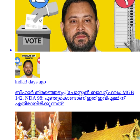
india
3 days ago
ബീഹാർ തിരഞ്ഞെടുപ്പ് പോസ്റ്റൽ ബാലറ്റ് ഫലം: MGB
142, NDA 98; എന്തുകൊണ്ടാണ് ഇത് ഇവിഎമ്മിന്
എതിരായിരിക്കുന്നത്?