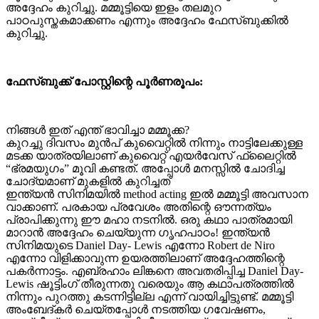
അദ്ദേഹം കുറിച്ചു. മമ്മൂട്ടിയെ ഇളം തലമുറ
പാഠപുസ്തകമാക്കണം എന്നും അദ്ദേഹം ഫേസ്ബുക്കില്‍
കുറിച്ചു.
ഫേസ്ബുക്ക് പോസ്റ്റിന്റെ പൂർണരൂപം:
നിങ്ങൾ ഇത് എന്ത് ഭാവിച്ചാ മമ്മൂക്ക?
കുറച്ചു ദിവസം മുൻപ് കുവൈറ്റിൽ നിന്നും നാട്ടിലേക്കുള്ള
മടക്ക യാത്രയിലാണ് കുവൈറ്റ്‌ എയർവേസ് ഫ്ലൈറ്റിൽ
“ഭ്രമയുഗം” മൂവി കണ്ടത്. അപ്പോൾ മനസ്സിൽ ചോദിച്ച
ചോദ്യമാണ് മുകളിൽ കുറിച്ചത്
ഇന്ത്യൻ സിനിമയിൽ method acting ഇൽ മമ്മൂട്ടി അവസാന
വാക്കാണ്. പരകായ പ്രവേശം അതിന്റെ ഔന്നത്യം
പ്രാപിക്കുന്നു ഈ മഹാ നടനിൽ. ഒരു കഥാ പാത്രമായി
മാറാൻ അദ്ദേഹം ചെയ്യുന്ന ഗൃഹപാഠം! ഇന്ത്യൻ
സിനിമയുടെ Daniel Day- Lewis എന്നോ Robert de Niro
എന്നോ വിളിക്കാവുന്ന ഉയരത്തിലാണ് അദ്ദേഹത്തിന്റെ
പകർന്നാട്ടം. എബ്രഹാം ലിങ്കനെ അവതരിപ്പിച്ച Daniel Day-
Lewis ഷൂട്ടിംഗ് തീരുന്നതു വരെയും ആ കഥാപത്രത്തിൽ
നിന്നും പുറത്തു കടന്നിട്ടില്ല എന്ന് വായിച്ചിട്ടുണ്ട്. മമ്മൂട്ടി
അംബേദ്കർ ചെയ്തപ്പോൾ നടത്തിയ ഗവേഷണം,