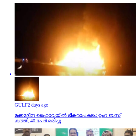
GULF
2 days ago
മക്കമദീന ഹൈവേയില്‍ ഭീകരാപകടം: ഉംറ ബസ്
കത്തി, 40 പേര്‍ മരിച്ചു