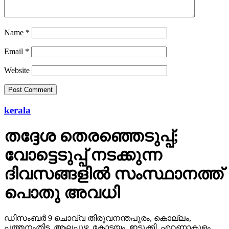
Name
*
Email
*
Website
kerala
തദ്ദേശ തെരഞ്ഞെടുപ്പ്;
വോട്ടെടുപ്പ് നടക്കുന്ന
ദിവസങ്ങളില്‍ സംസ്ഥാനത്ത്
പൊതു അവധി
ഡിസംബര്‍ 9 ചൊവ്വ തിരുവനന്തപുരം, കൊല്ലം,
പത്തനംതിട്ട, ആലപ്പുഴ, കോട്ടയം, ഇടുക്കി, എറണാകുളം