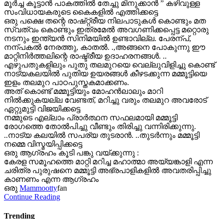
മൂർച്ച കൂട്ടാൻ പാകത്തിൽ തേച്ചു മിനുക്കാൻ ” കഴിവുള്ള
സംവിധായകരുടെ കൈകളിൽ എത്തിക്കട്ടെ
ഒരു പക്ഷെ തന്റെ രാഷ്റ്റ്രീയ നിലപാടുകൾ കൊണ്ടും മത
സ്വത്വം കൊണ്ടും ഇത്രമേൽ അവഗണിക്കപ്പെട്ട മറ്റൊരു
നടനും ഇന്ത്യൻ സിനിമയിൽ ഉണ്ടാവില്ല. പേരന്പ്,
നന്പകൽ നേരത്തു, കാതൽ. .,അങ്ങനെ പോകുന്നു ഈ
മാറ്റിനിർത്തലിന്റെ രാഷ്ട്രീയ ഉദാഹരനങ്ങൾ. ..
എഴുപതുകളിലും പുതു തലമുറയെ വെല്ലുവിളിച്ചു കൊണ്ട്
നാട്യകലയിൽ പുതിയ ഉയരങ്ങൾ കീഴടക്കുന്ന മമ്മൂട്ടിയെ
ഇളം തലമുറ പാഠപുസ്തകമാക്കണം.
അത് കൊണ്ട് മമ്മൂട്ടിയും മോഹൻലാലും മാറി
നിൽക്കുകയല്ല വേണ്ടത്, മറിച്ചു വരും തലമുറ അവരോട്
ഏറ്റുമുട്ടി വിജയിക്കട്ടെ
നമ്മുടെ എല്ലാം പ്രാർത്ഥന സഫലമായി മമ്മൂട്ടി
രോഗത്തെ തോൽപിച്ചു വീണ്ടും തിരിച്ചു വന്നിരിക്കുന്നു.
..നാട്യ കലയിൽ സപര്യ തുടരാൻ. ..തുടർന്നും മമ്മൂട്ടി
നമ്മെ വിസ്മയിപ്പിക്കട്ടെ
ഒരു ആഗ്രഹം കൂടി പങ്കു വയ്ക്കുന്നു :
കേരള സമൂഹത്തെ മാറ്റി മറിച്ച മഹാത്മാ അയ്യങ്കാളി എന്ന
ചരിത്ര പുരുഷനെ മമ്മൂട്ടി അഭ്രപാളികളിൽ അവതരിപ്പിച്ചു
കാണണം എന്ന ആഗ്രഹം
ഒരു
Mammootty
fan
Continue Reading
Trending