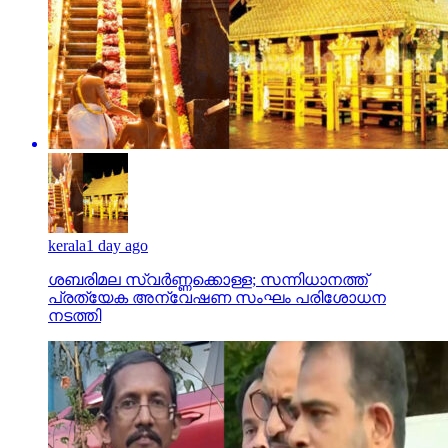
kerala
1 day ago
ശബരിമല സ്വര്‍ണ്ണക്കൊള്ള; സന്നിധാനത്ത്
പ്രത്യേക അന്വേഷണ സംഘം പരിശോധന
നടത്തി