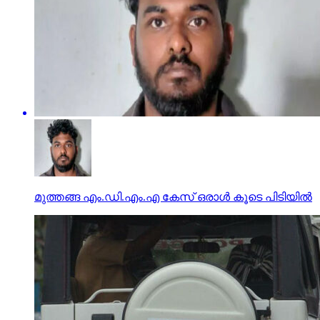
മുത്തങ്ങ എം.ഡി.എം.എ കേസ് ഒരാള്‍ കൂടെ പിടിയില്‍