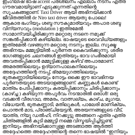
ഇംഗ്ലീഷ് ഭാഷ accent പരിശീലനം എല്ലാം നടനം എത്ര
ഗൗരവമായിട്ടാണ് എടുക്കുന്നത് എന്നതിന്റെ
സൂചകങ്ങളാണ്. Taxi Driver ആയി അഭിനയിക്കാൻ
ജീവിതത്തിൽ de Niro taxi driver ആയതു പോലെ!
ആകാര ഭംഗിയും ശബ്ദ സൗകുമാര്യവും അപാര ശബ്ദ
വിന്യസവും (modulation ) ഇത്രമേൽ
സാമാന്വയിച്ചിരിക്കുന്ന മറ്റൊരു നടനെ നമുക്ക്
സങ്കൽപ്പിക്കാൻ കഴിയില്ല. ഭാഷയുടെ വൈവിധ്യങ്ങളും
ഇത്രമേൽ വഴങ്ങുന്ന മറ്റൊരു നടനും ഇല്ല. സൂക്ഷ്മ
അഭിനയം മമ്മൂട്ടിയിൽ പൂർണത കൈവരിക്കുന്നു. ശരീര
ഭാഗങ്ങളുടെ ചലനങ്ങൾ ഇത്രയും ഭാവ ഗംഭീരമായി
അവതരിപ്പിക്കാൻ മമ്മൂട്ടിക്കുള്ള കഴിവ് അപാരമാണ്.
അമരത്തിലെയും ഉദ്യാനപാലകനിലെയും
അദ്ദേഹത്തിന്റെ നടപ്പ്, ഭ്രമയുഗത്തിലെയും
ഭൂതകണ്ണാടിയിലെയും നോട്ടം ഒക്കെ ഈ ഭാവഭിനയ
പൂർണതയുടെ അടയാളങ്ങളാണ്. കണ്ണുകൾ കൊണ്ട്
മാത്രം പേടിപ്പിക്കാനും കരയിപ്പിക്കാനും ചിരിപ്പിക്കാനും
(കാഴ്ച്ച ) കഴിയുന്ന അപൂർവം നടന്മാരിൽ ഒരാൾ! ഒരു
വടക്കൻ വീരഗാഥ, അമരം, വാത്സല്യം, കാഴ്ച, മൃഗയ,
വിധേയൻ, ഭൂതകണ്ണാടി, മതിലുകൾ, പാലേരി മാണിക്യം,
പൊന്തൻ മാട, പ്രാഞ്ചിയേട്ടൻ, അരയന്നങ്ങളുടെ വീട്,
യാത്ര, ന്യൂ ഡൽഹി, നിറക്കൂട്ടു അങ്ങനെ എത്ര എത്ര
ചിത്രങ്ങളിൽ കൂടി മമ്മൂട്ടി നമ്മെ വിസ്മയിപ്പിച്ചിട്ടുണ്ട്.
ഇനിയും അഭിനയിക്കാനുള്ള അടങ്ങാത്ത ആർത്തി
അദ്ദേഹത്തെ അദ്ദേഹത്തിന്റെ തന്നെ ഭാഷയിൽ “ഇനിയും