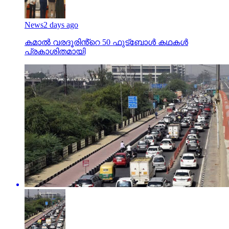
News
2 days ago
കമാൽ വരദൂരിൻ്റെ 50 ഫുട്ബോൾ കഥകൾ
പ്രകാശിതമായി