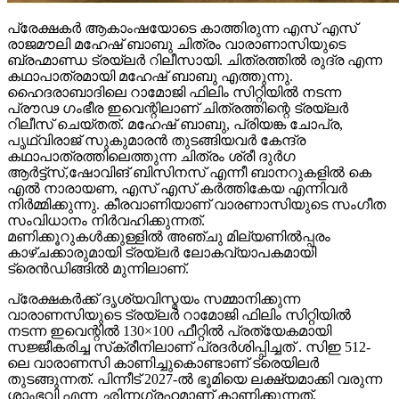
പ്രേക്ഷകർ ആകാംഷയോടെ കാത്തിരുന്ന എസ് എസ്
രാജമൗലി മഹേഷ് ബാബു ചിത്രം വാരാണാസിയുടെ
ബ്രഹ്മാണ്ഡ ട്രയ്ലർ റിലീസായി. ചിത്രത്തിൽ രുദ്ര എന്ന
കഥാപാത്രമായി മഹേഷ് ബാബു എത്തുന്നു.
ഹൈദരാബാദിലെ റാമോജി ഫിലിം സിറ്റിയിൽ നടന്ന
പ്രൗഢ ഗംഭീര ഇവെന്റിലാണ് ചിത്രത്തിന്റെ ട്രയ്ലർ
റിലീസ് ചെയ്തത്. മഹേഷ് ബാബു, പ്രിയങ്ക ചോപ്ര,
പൃഥ്വിരാജ് സുകുമാരൻ തുടങ്ങിയവർ കേന്ദ്ര
കഥാപാത്രത്തിലെത്തുന്ന ചിത്രം ശ്രീ ദുർഗ
ആർട്ട്സ്,ഷോവിങ് ബിസിനസ് എന്നീ ബാനറുകളിൽ കെ
എൽ നാരായണ, എസ് എസ് കർത്തികേയ എന്നിവർ
നിർമ്മിക്കുന്നു. കീരവാണിയാണ് വാരണാസിയുടെ സംഗീത
സംവിധാനം നിർവഹിക്കുന്നത്.
മണിക്കൂറുകൾക്കുള്ളിൽ അഞ്ചു മില്യണിൽപ്പരം
കാഴ്ചക്കാരുമായി ട്രയ്ലർ ലോകവ്യാപകമായി
ട്രെൻഡിങ്ങിൽ മുന്നിലാണ്.
പ്രേക്ഷകർക്ക് ദൃശ്യവിസ്മയം സമ്മാനിക്കുന്ന
വാരാണസിയുടെ ട്രയ്ലർ റാമോജി ഫിലിം സിറ്റിയിൽ
നടന്ന ഇവെന്റിൽ 130×100 ഫീറ്റിൽ പ്രത്യേകമായി
സജ്ജീകരിച്ച സ്‌ക്രീനിലാണ് പ്രദർശിപ്പിച്ചത് . സിഇ 512-
ലെ വാരാണസി കാണിച്ചുകൊണ്ടാണ് ട്രെയിലര്‍
തുടങ്ങുന്നത്. പിന്നീട് 2027-ല്‍ ഭൂമിയെ ലക്ഷ്യമാക്കി വരുന്ന
ശാംഭവി എന്ന ഛിന്നഗ്രഹമാണ് കാണിക്കുന്നത്.