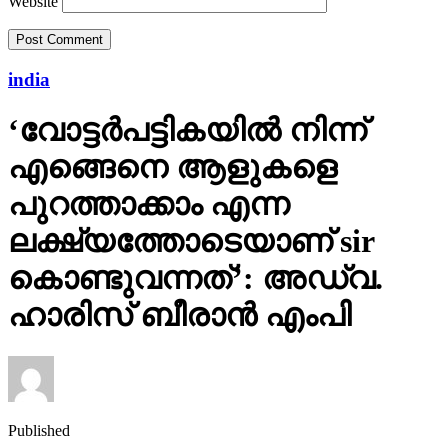
Website
india
‘വോട്ടര്‍പട്ടികയില്‍ നിന്ന്
എങ്ങെനെ ആളുകളെ
പുറത്താക്കാം എന്ന
ലക്ഷ്യത്തോടെയാണ് sir
കൊണ്ടുവന്നത്’: അഡ്വ.
ഹാരിസ് ബീരാൻ എംപി
Published