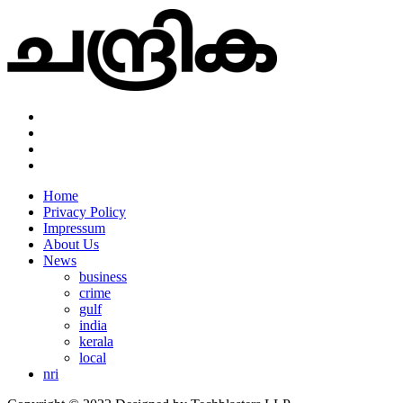
Home
Privacy Policy
Impressum
About Us
News
business
crime
gulf
india
kerala
local
nri