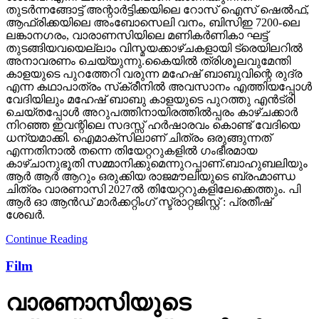
തുടര്‍ന്നങ്ങോട്ട് അന്റാര്‍ട്ടിക്കയിലെ റോസ് ഐസ് ഷെല്‍ഫ്,
ആഫ്രിക്കയിലെ അംബോസെലി വനം, ബിസിഇ 7200-ലെ
ലങ്കാനഗരം, വാരാണസിയിലെ മണികര്‍ണികാ ഘട്ട്
തുടങ്ങിയവയെല്ലാം വിസ്മയക്കാഴ്ചകളായി ട്രെയിലറില്‍
അനാവരണം ചെയ്യുന്നു.കൈയില്‍ ത്രിശൂലവുമേന്തി
കാളയുടെ പുറത്തേറി വരുന്ന മഹേഷ് ബാബുവിന്റെ രുദ്ര
എന്ന കഥാപാത്രം സ്‌ക്രീനിൽ അവസാനം എത്തിയപ്പോൾ
വേദിയിലും മഹേഷ് ബാബു കാളയുടെ പുറത്തു എൻട്രി
ചെയ്തപ്പോൾ അറുപത്തിനായിരത്തിൽപ്പരം കാഴ്ചക്കാർ
നിറഞ്ഞ ഇവന്റിലെ സദസ്സ് ഹർഷാരവം കൊണ്ട് വേദിയെ
ധന്യമാക്കി. ഐമാക്‌സിലാണ് ചിത്രം ഒരുങ്ങുന്നത്
എന്നതിനാല്‍ തന്നെ തിയേറ്ററുകളില്‍ ഗംഭീരമായ
കാഴ്ചാനുഭൂതി സമ്മാനിക്കുമെന്നുറപ്പാണ്.ബാഹുബലിയും
ആർ ആർ ആറും ഒരുക്കിയ രാജമൗലിയുടെ ബ്രഹ്മാണ്ഡ
ചിത്രം വാരണാസി 2027ൽ തിയേറ്ററുകളിലേക്കെത്തും. പി
ആർ ഓ ആൻഡ് മാർക്കറ്റിംഗ് സ്ട്രാറ്റജിസ്റ്റ് : പ്രതീഷ്
ശേഖർ.
Continue Reading
Film
വാരണാസിയുടെ