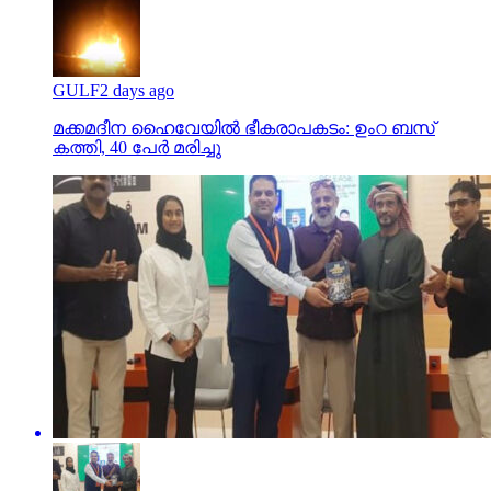
GULF
2 days ago
മക്കമദീന ഹൈവേയില്‍ ഭീകരാപകടം: ഉംറ ബസ്
കത്തി, 40 പേര്‍ മരിച്ചു