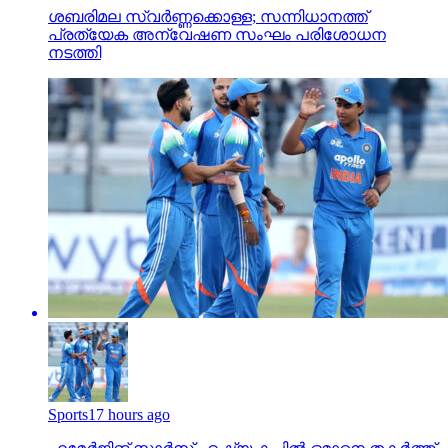
ശബരിമല സ്വര്‍ണ്ണക്കൊള്ള; സന്നിധാനത്ത്
പ്രത്യേക അന്വേഷണ സംഘം പരിശോധന
നടത്തി
Sports
17 hours ago