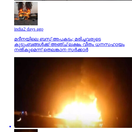
india
2 days ago
മദീനയിലെ ബസ് അപകടം; മരിച്ചവരുടെ
കുടുംബങ്ങള്‍ക്ക് അഞ്ച് ലക്ഷം വീതം ധനസഹായം
നല്‍കുമെന്ന് തെലങ്കാന സര്‍ക്കാര്‍