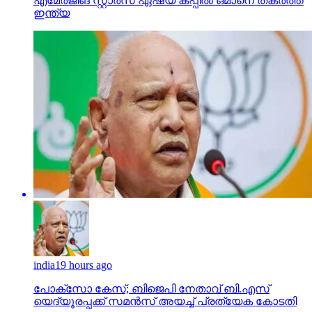
എമേര്‍ജിങ് സ്റ്റാര്‍സ് ഏഷ്യ കപ്പില്‍ ഒമാനെ തകര്‍ത്ത്
ഇന്ത്യ
india
19 hours ago
പോക്‌സോ കേസ്; ബിജെപി നേതാവ് ബി.എസ്
യെദ്യൂരപ്പക്ക് സമന്‍സ് അയച്ച് പ്രത്യേക കോടതി