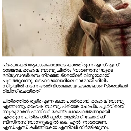
പ്രേക്ഷകര്‍ ആകാംക്ഷയോടെ കാത്തിരുന്ന എസ്.എസ്.
രാജമൗലിമഹേഷ് ബാബു ചിത്രം ‘വാരണാസി’യുടെ
ഭര്തൃസന്ദര്‍ശനം നിറഞ്ഞ ട്രെയിലര്‍ വിസ്മയമായി
പുറത്തുവന്നു. ഹൈദരാബാദിലെ റാമോജി ഫിലിം
സിറ്റിയില്‍ നടന്ന അതിവിശാലമായ ചടങ്ങിലാണ് ട്രെയിലര്‍
റിലീസ് ചെയ്തത്.
ചിത്രത്തില്‍ രുദ്ര എന്ന കഥാപാത്രമായി മഹേഷ് ബാബു
എത്തുന്നു. മഹേഷ് ബാബു, പ്രിയങ്ക ചോപ്ര, പൃഥ്വിരാജ്
സുകുമാരന്‍ എന്നിവര്‍ കേന്ദ്ര കഥാപാത്രങ്ങളായി
എത്തുന്ന ചിത്രം ശ്രീ ദുര്ഗ ആര്‍ട്‌സ്, ഷോവിങ്
ബിസിനസ് ബാനറുകളില്‍ കെ. എല്‍. നാരായണ,
എസ്.എസ്. കര്‍ത്തികേയ എന്നിവര്‍ നിര്‍മ്മിക്കുന്നു.