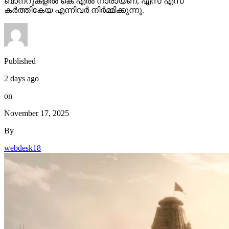
ബാനറുകളിൽ കെ എൽ നാരായണ, എസ് എസ്
കർത്തികേയ എന്നിവർ നിർമ്മിക്കുന്നു.
Published
2 days ago
on
November 17, 2025
By
webdesk18