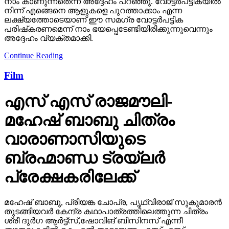
നാം കാണുന്നതെന്ന് അദ്ദേഹം പറഞ്ഞു. വോട്ടര്‍പട്ടികയില്‍
നിന്ന് എങ്ങെനെ ആളുകളെ പുറത്താക്കാം എന്ന
ലക്ഷ്യത്തോടെയാണ് ഈ സമഗ്ര വോട്ടര്‍പട്ടിക
പരിഷ്‌കരണമെന്ന് നാം ഭയപ്പെടേണ്ടിയിരിക്കുന്നുവെന്നും
അദ്ദേഹം വ്യക്തമാക്കി.
Continue Reading
Film
എസ് എസ് രാജമൗലി-
മഹേഷ് ബാബു ചിത്രം
വാരാണാസിയുടെ
ബ്രഹ്മാണ്ഡ ട്രയ്ലർ
പ്രേക്ഷകരിലേക്ക്
മഹേഷ് ബാബു, പ്രിയങ്ക ചോപ്ര, പൃഥ്വിരാജ് സുകുമാരൻ
തുടങ്ങിയവർ കേന്ദ്ര കഥാപാത്രത്തിലെത്തുന്ന ചിത്രം
ശ്രീ ദുർഗ ആർട്ട്സ്,ഷോവിങ് ബിസിനസ് എന്നീ