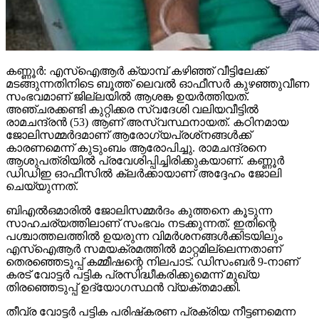
കണ്ണൂര്‍: എസ്ഐആര്‍ ക്യാമ്പ് കഴിഞ്ഞ് വീട്ടിലേക്ക്
മടങ്ങുന്നതിനിടെ ബൂത്ത് ലെവല്‍ ഓഫീസര്‍ കുഴഞ്ഞുവീണ
സംഭവമാണ് ജില്ലയില്‍ ആശങ്ക ഉയര്‍ത്തിയത്.
അഞ്ചരക്കണ്ടി കുറ്റിക്കര സ്വദേശി വലിയവീട്ടില്‍
രാമചന്ദ്രന്‍ (53) ആണ് അസ്വസ്ഥനായത്. കഠിനമായ
ജോലിസമ്മര്‍ദമാണ് ആരോഗ്യപ്രശ്‌നങ്ങള്‍ക്ക്
കാരണമെന്ന് കുടുംബം ആരോപിച്ചു. രാമചന്ദ്രനെ
ആശുപത്രിയില്‍ പ്രവേശിപ്പിച്ചിരിക്കുകയാണ്. കണ്ണൂര്‍
ഡിഡിഇ ഓഫീസില്‍ ക്ലര്‍ക്കായാണ് അദ്ദേഹം ജോലി
ചെയ്യുന്നത്.
ബിഎല്‍ഒമാരില്‍ ജോലിസമ്മര്‍ദം കുത്തനെ കൂടുന്ന
സാഹചര്യത്തിലാണ് സംഭവം നടക്കുന്നത്. ഇതിന്റെ
പശ്ചാത്തലത്തില്‍ ഉയരുന്ന വിമര്‍ശനങ്ങള്‍ക്കിടയിലും
എസ്ഐആര്‍ സമയക്രമത്തില്‍ മാറ്റമില്ലെന്നതാണ്
തെരഞ്ഞെടുപ്പ് കമ്മീഷന്റെ നിലപാട്. ഡിസംബര്‍ 9-നാണ്
കരട് വോട്ടര്‍ പട്ടിക പ്രസിദ്ധീകരിക്കുമെന്ന് മുഖ്യ
തിരഞ്ഞെടുപ്പ് ഉദ്യോഗസ്ഥന്‍ വ്യക്തമാക്കി.
തീവ്ര വോട്ടര്‍ പട്ടിക പരിഷ്‌കരണ പ്രക്രിയ നീട്ടണമെന്ന