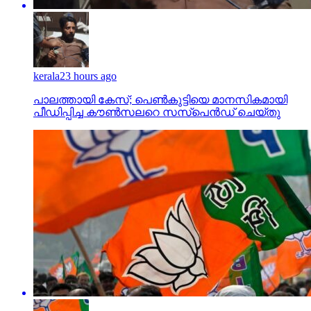
kerala
23 hours ago
പാലത്തായി കേസ്; പെൺകുട്ടിയെ മാനസികമായി
പീഡിപ്പിച്ച കൗൺസലറെ സസ്പെൻഡ് ചെയ്തു