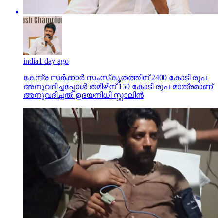
india
1 day ago
കേന്ദ്ര സര്‍ക്കാര്‍ സംസ്‌കൃതത്തിന് 2400 കോടി രൂപ
അനുവദിച്ചപ്പോള്‍ തമിഴിന് 150 കോടി രൂപ മാത്രമാണ്
അനുവദിച്ചത്: ഉദയനിധി സ്റ്റാലിന്‍