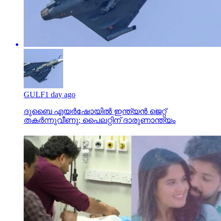
GULF
1 day ago
ദുബൈ എയര്‍ഷോയില്‍ ഇന്ത്യന്‍ ജെറ്റ്
തകര്‍ന്നുവീണു; പൈലറ്റിന് ദാരുണാന്ത്യം