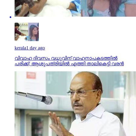
kerala
1 day ago
വിവാഹ ദിവസം വധുവിന് വാഹനാപകടത്തില്‍
പരിക്ക്; ആശുപത്രിയില്‍ എത്തി താലികെട്ടി വരന്‍