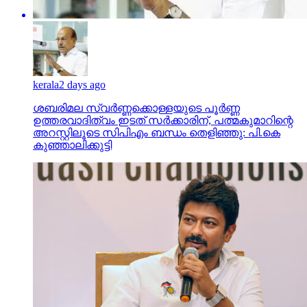
kerala
2 days ago
ശബരിമല സ്വര്‍ണ്ണക്കൊള്ളയുടെ പൂര്‍ണ്ണ
ഉത്തരവാദിത്വം ഇടത് സര്‍ക്കാരിന്, പത്മകുമാറിന്റെ
അറസ്റ്റിലൂടെ സിപിഎം ബന്ധം തെളിഞ്ഞു: പി.കെ
കുഞ്ഞാലിക്കുട്ടി