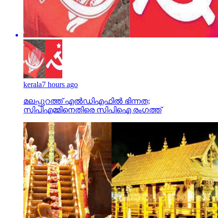
kerala
7 hours ago
മലപ്പുറത്ത് എല്‍ഡിഎഫില്‍ ഭിന്നത;
സിപിഎമ്മിനെതിരെ സിപിഐ രംഗത്ത്