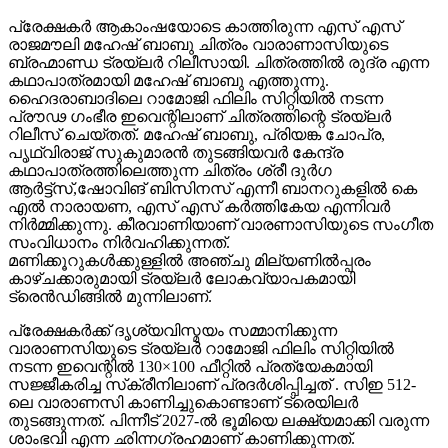
പ്രേക്ഷകർ ആകാംഷയോടെ കാത്തിരുന്ന എസ് എസ്
രാജമൗലി മഹേഷ് ബാബു ചിത്രം വാരാണാസിയുടെ
ബ്രഹ്മാണ്ഡ ട്രയ്ലർ റിലീസായി. ചിത്രത്തിൽ രുദ്ര എന്ന
കഥാപാത്രമായി മഹേഷ് ബാബു എത്തുന്നു.
ഹൈദരാബാദിലെ റാമോജി ഫിലിം സിറ്റിയിൽ നടന്ന
പ്രൗഢ ഗംഭീര ഇവെന്റിലാണ് ചിത്രത്തിന്റെ ട്രയ്ലർ
റിലീസ് ചെയ്തത്. മഹേഷ് ബാബു, പ്രിയങ്ക ചോപ്ര,
പൃഥ്വിരാജ് സുകുമാരൻ തുടങ്ങിയവർ കേന്ദ്ര
കഥാപാത്രത്തിലെത്തുന്ന ചിത്രം ശ്രീ ദുർഗ
ആർട്ട്സ്,ഷോവിങ് ബിസിനസ് എന്നീ ബാനറുകളിൽ കെ
എൽ നാരായണ, എസ് എസ് കർത്തികേയ എന്നിവർ
നിർമ്മിക്കുന്നു. കീരവാണിയാണ് വാരണാസിയുടെ സംഗീത
സംവിധാനം നിർവഹിക്കുന്നത്.
മണിക്കൂറുകൾക്കുള്ളിൽ അഞ്ചു മില്യണിൽപ്പരം
കാഴ്ചക്കാരുമായി ട്രയ്ലർ ലോകവ്യാപകമായി
ട്രെൻഡിങ്ങിൽ മുന്നിലാണ്.
പ്രേക്ഷകർക്ക് ദൃശ്യവിസ്മയം സമ്മാനിക്കുന്ന
വാരാണസിയുടെ ട്രയ്ലർ റാമോജി ഫിലിം സിറ്റിയിൽ
നടന്ന ഇവെന്റിൽ 130×100 ഫീറ്റിൽ പ്രത്യേകമായി
സജ്ജീകരിച്ച സ്‌ക്രീനിലാണ് പ്രദർശിപ്പിച്ചത് . സിഇ 512-
ലെ വാരാണസി കാണിച്ചുകൊണ്ടാണ് ട്രെയിലര്‍
തുടങ്ങുന്നത്. പിന്നീട് 2027-ല്‍ ഭൂമിയെ ലക്ഷ്യമാക്കി വരുന്ന
ശാംഭവി എന്ന ഛിന്നഗ്രഹമാണ് കാണിക്കുന്നത്.