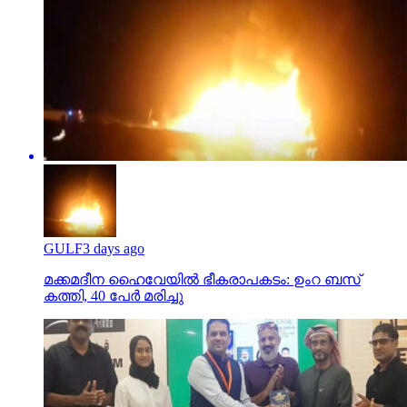
GULF
3 days ago
മക്കമദീന ഹൈവേയില്‍ ഭീകരാപകടം: ഉംറ ബസ്
കത്തി, 40 പേര്‍ മരിച്ചു