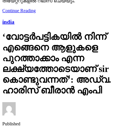
തീയേറ്ററുകളില്‍ റിലീസ് ചെയ്യും.
Continue Reading
india
‘വോട്ടര്‍പട്ടികയില്‍ നിന്ന്
എങ്ങെനെ ആളുകളെ
പുറത്താക്കാം എന്ന
ലക്ഷ്യത്തോടെയാണ് sir
കൊണ്ടുവന്നത്’: അഡ്വ.
ഹാരിസ് ബീരാൻ എംപി
Published