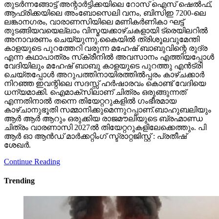
തുടര്‍ന്നങ്ങോട്ട് അന്റാര്‍ട്ടിക്കയിലെ റോസ് ഐസ് ഷെല്‍ഫ്,
ആഫ്രിക്കയിലെ അംബോസെലി വനം, ബിസിഇ 7200-ലെ
ലങ്കാനഗരം, വാരാണസിയിലെ മണികര്‍ണികാ ഘട്ട്
തുടങ്ങിയവയെല്ലാം വിസ്മയക്കാഴ്ചകളായി ട്രെയിലറില്‍
അനാവരണം ചെയ്യുന്നു.കൈയില്‍ ത്രിശൂലവുമേന്തി
കാളയുടെ പുറത്തേറി വരുന്ന മഹേഷ് ബാബുവിന്റെ രുദ്ര
എന്ന കഥാപാത്രം സ്‌ക്രീനിൽ അവസാനം എത്തിയപ്പോൾ
വേദിയിലും മഹേഷ് ബാബു കാളയുടെ പുറത്തു എൻട്രി
ചെയ്തപ്പോൾ അറുപത്തിനായിരത്തിൽപ്പരം കാഴ്ചക്കാർ
നിറഞ്ഞ ഇവന്റിലെ സദസ്സ് ഹർഷാരവം കൊണ്ട് വേദിയെ
ധന്യമാക്കി. ഐമാക്‌സിലാണ് ചിത്രം ഒരുങ്ങുന്നത്
എന്നതിനാല്‍ തന്നെ തിയേറ്ററുകളില്‍ ഗംഭീരമായ
കാഴ്ചാനുഭൂതി സമ്മാനിക്കുമെന്നുറപ്പാണ്.ബാഹുബലിയും
ആർ ആർ ആറും ഒരുക്കിയ രാജമൗലിയുടെ ബ്രഹ്മാണ്ഡ
ചിത്രം വാരണാസി 2027ൽ തിയേറ്ററുകളിലേക്കെത്തും. പി
ആർ ഓ ആൻഡ് മാർക്കറ്റിംഗ് സ്ട്രാറ്റജിസ്റ്റ് : പ്രതീഷ്
ശേഖർ.
Continue Reading
Trending