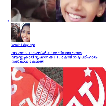
kerala
1 day ago
വാഹനാപകടത്തില്‍ കോമയിലായ ഒമ്പത്
വയസ്സുകാരി ദൃഷാനക്ക് 1.15 കോടി നഷ്ടപരിഹാരം
നല്‍കാന്‍ കോടതി