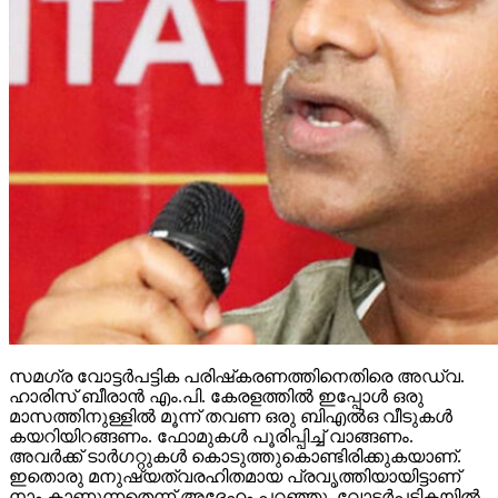
സമഗ്ര വോട്ടര്‍പട്ടിക പരിഷ്‌കരണത്തിനെതിരെ അഡ്വ.
ഹാരിസ് ബീരാന്‍ എം.പി. കേരളത്തില്‍ ഇപ്പോള്‍ ഒരു
മാസത്തിനുള്ളില്‍ മൂന്ന് തവണ ഒരു ബിഎല്‍ഒ വീടുകള്‍
കയറിയിറങ്ങണം. ഫോമുകള്‍ പൂരിപ്പിച്ച് വാങ്ങണം.
അവര്‍ക്ക് ടാര്‍ഗറ്റുകള്‍ കൊടുത്തുകൊണ്ടിരിക്കുകയാണ്.
ഇതൊരു മനുഷ്യത്വരഹിതമായ പ്രവൃത്തിയായിട്ടാണ്
നാം കാണുന്നതെന്ന് അദ്ദേഹം പറഞ്ഞു. വോട്ടര്‍പട്ടികയില്‍