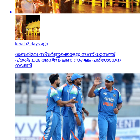
kerala
2 days ago
ശബരിമല സ്വര്‍ണ്ണക്കൊള്ള; സന്നിധാനത്ത്
പ്രത്യേക അന്വേഷണ സംഘം പരിശോധന
നടത്തി