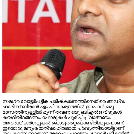
സമഗ്ര വോട്ടര്‍പട്ടിക പരിഷ്‌കരണത്തിനെതിരെ അഡ്വ.
ഹാരിസ് ബീരാന്‍ എം.പി. കേരളത്തില്‍ ഇപ്പോള്‍ ഒരു
മാസത്തിനുള്ളില്‍ മൂന്ന് തവണ ഒരു ബിഎല്‍ഒ വീടുകള്‍
കയറിയിറങ്ങണം. ഫോമുകള്‍ പൂരിപ്പിച്ച് വാങ്ങണം.
അവര്‍ക്ക് ടാര്‍ഗറ്റുകള്‍ കൊടുത്തുകൊണ്ടിരിക്കുകയാണ്.
ഇതൊരു മനുഷ്യത്വരഹിതമായ പ്രവൃത്തിയായിട്ടാണ്
നാം കാണുന്നതെന്ന് അദ്ദേഹം പറഞ്ഞു. വോട്ടര്‍പട്ടികയില്‍