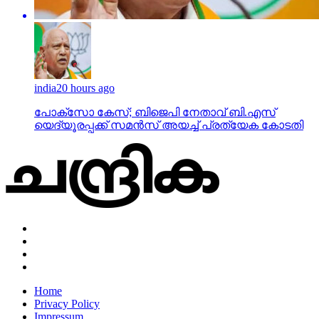
india
20 hours ago
പോക്‌സോ കേസ്; ബിജെപി നേതാവ് ബി.എസ്
യെദ്യൂരപ്പക്ക് സമന്‍സ് അയച്ച് പ്രത്യേക കോടതി
Home
Privacy Policy
Impressum