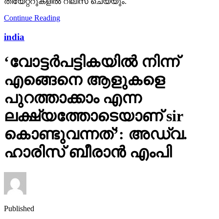
തീയേറ്ററുകളില്‍ റിലീസ് ചെയ്യും.
Continue Reading
india
‘വോട്ടര്‍പട്ടികയില്‍ നിന്ന്
എങ്ങെനെ ആളുകളെ
പുറത്താക്കാം എന്ന
ലക്ഷ്യത്തോടെയാണ് sir
കൊണ്ടുവന്നത്’: അഡ്വ.
ഹാരിസ് ബീരാൻ എംപി
Published