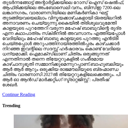
തുടര്‍ന്നങ്ങോട്ട് അന്റാര്‍ട്ടിക്കയിലെ റോസ് ഐസ് ഷെല്‍ഫ്,
ആഫ്രിക്കയിലെ അംബോസെലി വനം, ബിസിഇ 7200-ലെ
ലങ്കാനഗരം, വാരാണസിയിലെ മണികര്‍ണികാ ഘട്ട്
തുടങ്ങിയവയെല്ലാം വിസ്മയക്കാഴ്ചകളായി ട്രെയിലറില്‍
അനാവരണം ചെയ്യുന്നു.കൈയില്‍ ത്രിശൂലവുമേന്തി
കാളയുടെ പുറത്തേറി വരുന്ന മഹേഷ് ബാബുവിന്റെ രുദ്ര
എന്ന കഥാപാത്രം സ്‌ക്രീനിൽ അവസാനം എത്തിയപ്പോൾ
വേദിയിലും മഹേഷ് ബാബു കാളയുടെ പുറത്തു എൻട്രി
ചെയ്തപ്പോൾ അറുപത്തിനായിരത്തിൽപ്പരം കാഴ്ചക്കാർ
നിറഞ്ഞ ഇവന്റിലെ സദസ്സ് ഹർഷാരവം കൊണ്ട് വേദിയെ
ധന്യമാക്കി. ഐമാക്‌സിലാണ് ചിത്രം ഒരുങ്ങുന്നത്
എന്നതിനാല്‍ തന്നെ തിയേറ്ററുകളില്‍ ഗംഭീരമായ
കാഴ്ചാനുഭൂതി സമ്മാനിക്കുമെന്നുറപ്പാണ്.ബാഹുബലിയും
ആർ ആർ ആറും ഒരുക്കിയ രാജമൗലിയുടെ ബ്രഹ്മാണ്ഡ
ചിത്രം വാരണാസി 2027ൽ തിയേറ്ററുകളിലേക്കെത്തും. പി
ആർ ഓ ആൻഡ് മാർക്കറ്റിംഗ് സ്ട്രാറ്റജിസ്റ്റ് : പ്രതീഷ്
ശേഖർ.
Continue Reading
Trending