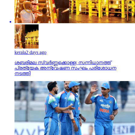
kerala
2 days ago
ശബരിമല സ്വര്‍ണ്ണക്കൊള്ള; സന്നിധാനത്ത്
പ്രത്യേക അന്വേഷണ സംഘം പരിശോധന
നടത്തി