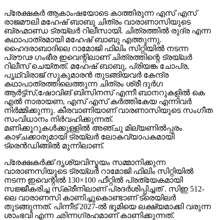
പ്രേക്ഷകർ ആകാംഷയോടെ കാത്തിരുന്ന എസ് എസ്
രാജമൗലി മഹേഷ് ബാബു ചിത്രം വാരാണാസിയുടെ
ബ്രഹ്മാണ്ഡ ട്രയ്ലർ റിലീസായി. ചിത്രത്തിൽ രുദ്ര എന്ന
കഥാപാത്രമായി മഹേഷ് ബാബു എത്തുന്നു.
ഹൈദരാബാദിലെ റാമോജി ഫിലിം സിറ്റിയിൽ നടന്ന
പ്രൗഢ ഗംഭീര ഇവെന്റിലാണ് ചിത്രത്തിന്റെ ട്രയ്ലർ
റിലീസ് ചെയ്തത്. മഹേഷ് ബാബു, പ്രിയങ്ക ചോപ്ര,
പൃഥ്വിരാജ് സുകുമാരൻ തുടങ്ങിയവർ കേന്ദ്ര
കഥാപാത്രത്തിലെത്തുന്ന ചിത്രം ശ്രീ ദുർഗ
ആർട്ട്സ്,ഷോവിങ് ബിസിനസ് എന്നീ ബാനറുകളിൽ കെ
എൽ നാരായണ, എസ് എസ് കർത്തികേയ എന്നിവർ
നിർമ്മിക്കുന്നു. കീരവാണിയാണ് വാരണാസിയുടെ സംഗീത
സംവിധാനം നിർവഹിക്കുന്നത്.
മണിക്കൂറുകൾക്കുള്ളിൽ അഞ്ചു മില്യണിൽപ്പരം
കാഴ്ചക്കാരുമായി ട്രയ്ലർ ലോകവ്യാപകമായി
ട്രെൻഡിങ്ങിൽ മുന്നിലാണ്.
പ്രേക്ഷകർക്ക് ദൃശ്യവിസ്മയം സമ്മാനിക്കുന്ന
വാരാണസിയുടെ ട്രയ്ലർ റാമോജി ഫിലിം സിറ്റിയിൽ
നടന്ന ഇവെന്റിൽ 130×100 ഫീറ്റിൽ പ്രത്യേകമായി
സജ്ജീകരിച്ച സ്‌ക്രീനിലാണ് പ്രദർശിപ്പിച്ചത് . സിഇ 512-
ലെ വാരാണസി കാണിച്ചുകൊണ്ടാണ് ട്രെയിലര്‍
തുടങ്ങുന്നത്. പിന്നീട് 2027-ല്‍ ഭൂമിയെ ലക്ഷ്യമാക്കി വരുന്ന
ശാംഭവി എന്ന ഛിന്നഗ്രഹമാണ് കാണിക്കുന്നത്.