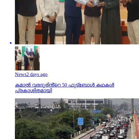
News
2 days ago
കമാൽ വരദൂരിൻ്റെ 50 ഫുട്ബോൾ കഥകൾ
പ്രകാശിതമായി