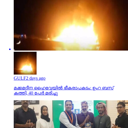
GULF
2 days ago
മക്കമദീന ഹൈവേയില്‍ ഭീകരാപകടം: ഉംറ ബസ്
കത്തി, 40 പേര്‍ മരിച്ചു