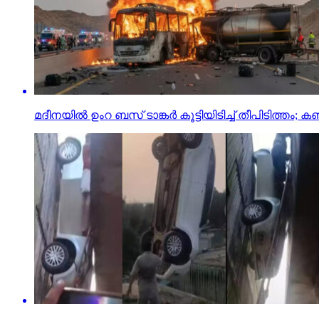
മദീനയില്‍ ഉംറ ബസ് ടാങ്കര്‍ കൂട്ടിയിടിച്ച് തീപിടിത്തം; കണ