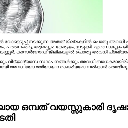
 വോട്ടെടുപ്പ് നടക്കുന്ന അതത് ജില്ലകളില്‍ പൊതു അവധി പ്രഖ
ം, പത്തനംതിട്ട, ആലപ്പുഴ, കോട്ടയം, ഇടുക്കി, എറണാകുളം 
 കണ്ണൂര്‍, കാസര്‍ഗോഡ് ജില്ലകളില്‍ പൊതു അവധി പ്രഖ്യാപിച്ചി
‍ക്കും വിദ്യാഭ്യാസ സ്ഥാപനങ്ങള്‍ക്കും അവധി ബാധകമായിരിക്ക
്നതിനായി അവധിയോ മതിയായ സൗകര്യമോ നല്‍കാന്‍ തൊഴിലുടമകള്‍
 ഒമ്പത് വയസ്സുകാരി ദൃഷാന
ടതി