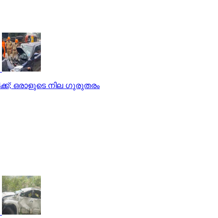
് പരിക്ക്; ഒരാളുടെ നില ഗുരുതരം