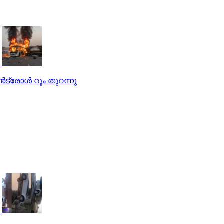
്‍ട്രോള്‍ റൂം തുറന്നു