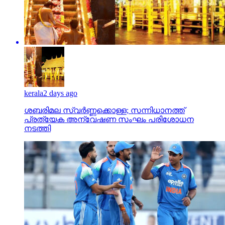
kerala
2 days ago
ശബരിമല സ്വര്‍ണ്ണക്കൊള്ള; സന്നിധാനത്ത്
പ്രത്യേക അന്വേഷണ സംഘം പരിശോധന
നടത്തി