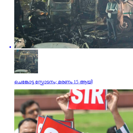
ചെങ്കോട്ട സ്ഫോടനം; മരണം 15 ആയി