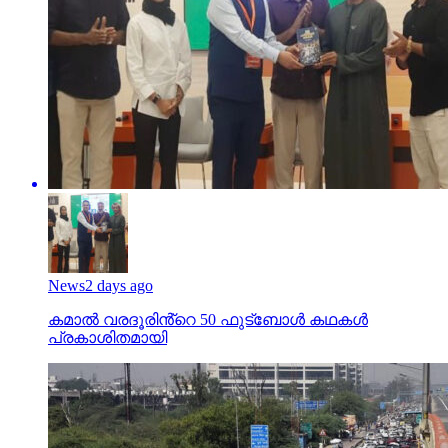
News
2 days ago
കമാൽ വരദൂരിൻ്റെ 50 ഫുട്ബോൾ കഥകൾ
പ്രകാശിതമായി