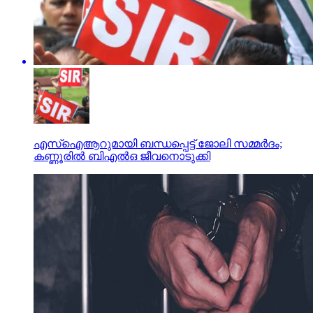
എസ്ഐആറുമായി ബന്ധപ്പെട്ട് ജോലി സമ്മര്‍ദം;
കണ്ണൂരില്‍ ബിഎല്‍ഒ ജീവനൊടുക്കി