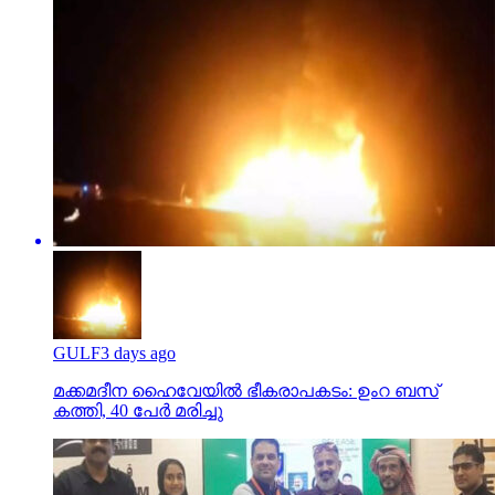
GULF
3 days ago
മക്കമദീന ഹൈവേയില്‍ ഭീകരാപകടം: ഉംറ ബസ്
കത്തി, 40 പേര്‍ മരിച്ചു