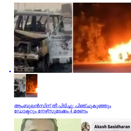
ആംബുലന്‍സിന് തീ പിടിച്ചു; പിഞ്ചുകുഞ്ഞും
ഡോക്ടറും നേഴ്‌സുമടക്കം 4 മരണം