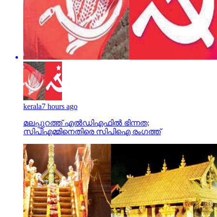
kerala
7 hours ago
മലപ്പുറത്ത് എല്‍ഡിഎഫില്‍ ഭിന്നത;
സിപിഎമ്മിനെതിരെ സിപിഐ രംഗത്ത്