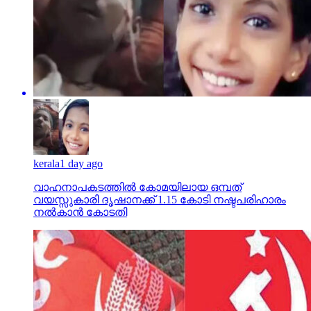
kerala
1 day ago
വാഹനാപകടത്തില്‍ കോമയിലായ ഒമ്പത്
വയസ്സുകാരി ദൃഷാനക്ക് 1.15 കോടി നഷ്ടപരിഹാരം
നല്‍കാന്‍ കോടതി