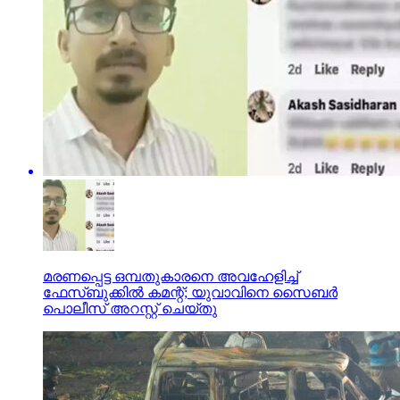
മരണപ്പെട്ട ഒമ്പതുകാരനെ അവഹേളിച്ച്
ഫേസ്ബുക്കില്‍ കമന്റ്; യുവാവിനെ സൈബര്‍
പൊലീസ് അറസ്റ്റ് ചെയ്തു