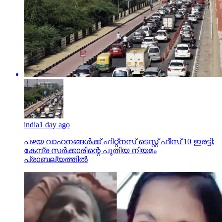
india
1 day ago
പഴയ വാഹനങ്ങള്‍ക്ക് ഫിറ്റ്‌നസ് ടെസ്റ്റ് ഫീസ് 10 ഇരട്ടി;
കേന്ദ്ര സര്‍ക്കാരിന്റെ പുതിയ നിയമം
പ്രാബല്യത്തില്‍