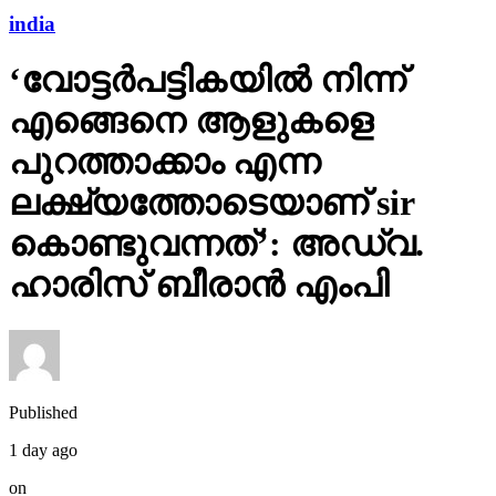
‘വോട്ടര്‍പട്ടികയില്‍ നിന്ന്
എങ്ങെനെ ആളുകളെ
പുറത്താക്കാം എന്ന
ലക്ഷ്യത്തോടെയാണ് sir
കൊണ്ടുവന്നത്’: അഡ്വ.
ഹാരിസ് ബീരാൻ എംപി
Published
1 day ago
on
November 18, 2025