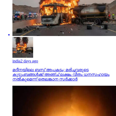
india
2 days ago
മദീനയിലെ ബസ് അപകടം; മരിച്ചവരുടെ
കുടുംബങ്ങള്‍ക്ക് അഞ്ച് ലക്ഷം വീതം ധനസഹായം
നല്‍കുമെന്ന് തെലങ്കാന സര്‍ക്കാര്‍