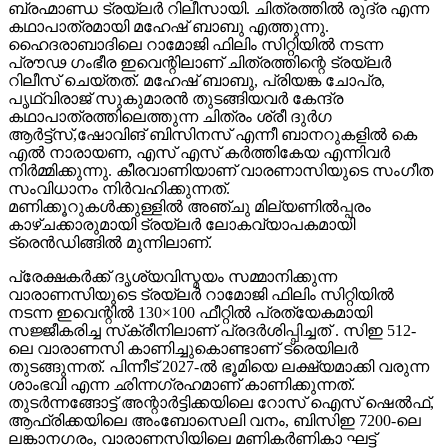
ഹൈദരാബാദിലെ റാമോജി ഫിലിം സിറ്റിയിൽ നടന്ന
പ്രൗഢ ഗംഭീര ഇവെന്റിലാണ് ചിത്രത്തിന്റെ ട്രയ്ലർ
റിലീസ് ചെയ്തത്. മഹേഷ് ബാബു, പ്രിയങ്ക ചോപ്ര,
പൃഥ്വിരാജ് സുകുമാരൻ തുടങ്ങിയവർ കേന്ദ്ര
കഥാപാത്രത്തിലെത്തുന്ന ചിത്രം ശ്രീ ദുർഗ
ആർട്ട്സ്,ഷോവിങ് ബിസിനസ് എന്നീ ബാനറുകളിൽ കെ
എൽ നാരായണ, എസ് എസ് കർത്തികേയ എന്നിവർ
നിർമ്മിക്കുന്നു. കീരവാണിയാണ് വാരണാസിയുടെ സംഗീത
സംവിധാനം നിർവഹിക്കുന്നത്.
മണിക്കൂറുകൾക്കുള്ളിൽ അഞ്ചു മില്യണിൽപ്പരം
കാഴ്ചക്കാരുമായി ട്രയ്ലർ ലോകവ്യാപകമായി
ട്രെൻഡിങ്ങിൽ മുന്നിലാണ്.
പ്രേക്ഷകർക്ക് ദൃശ്യവിസ്മയം സമ്മാനിക്കുന്ന
വാരാണസിയുടെ ട്രയ്ലർ റാമോജി ഫിലിം സിറ്റിയിൽ
നടന്ന ഇവെന്റിൽ 130×100 ഫീറ്റിൽ പ്രത്യേകമായി
സജ്ജീകരിച്ച സ്‌ക്രീനിലാണ് പ്രദർശിപ്പിച്ചത് . സിഇ 512-
ലെ വാരാണസി കാണിച്ചുകൊണ്ടാണ് ട്രെയിലര്‍
തുടങ്ങുന്നത്. പിന്നീട് 2027-ല്‍ ഭൂമിയെ ലക്ഷ്യമാക്കി വരുന്ന
ശാംഭവി എന്ന ഛിന്നഗ്രഹമാണ് കാണിക്കുന്നത്.
തുടര്‍ന്നങ്ങോട്ട് അന്റാര്‍ട്ടിക്കയിലെ റോസ് ഐസ് ഷെല്‍ഫ്,
ആഫ്രിക്കയിലെ അംബോസെലി വനം, ബിസിഇ 7200-ലെ
ലങ്കാനഗരം, വാരാണസിയിലെ മണികര്‍ണികാ ഘട്ട്
തുടങ്ങിയവയെല്ലാം വിസ്മയക്കാഴ്ചകളായി ട്രെയിലറില്‍
അനാവരണം ചെയ്യുന്നു.കൈയില്‍ ത്രിശൂലവുമേന്തി