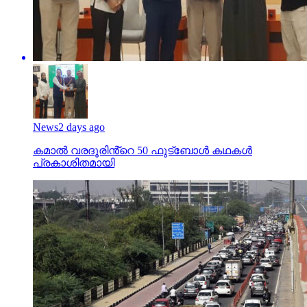
News
2 days ago
കമാൽ വരദൂരിൻ്റെ 50 ഫുട്ബോൾ കഥകൾ
പ്രകാശിതമായി