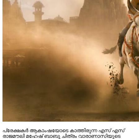
പ്രേക്ഷകർ ആകാംഷയോടെ കാത്തിരുന്ന എസ് എസ്
രാജമൗലി മഹേഷ് ബാബു ചിത്രം വാരാണാസിയുടെ
ബ്രഹ്മാണ്ഡ ട്രയ്ലർ റിലീസായി. ചിത്രത്തിൽ രുദ്ര എന്ന
കഥാപാത്രമായി മഹേഷ് ബാബു എത്തുന്നു.