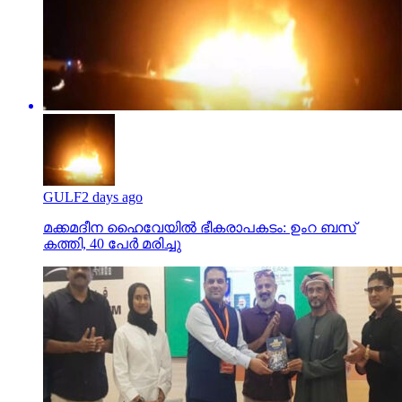
GULF
2 days ago
മക്കമദീന ഹൈവേയില്‍ ഭീകരാപകടം: ഉംറ ബസ്
കത്തി, 40 പേര്‍ മരിച്ചു