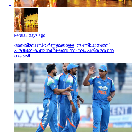
kerala
2 days ago
ശബരിമല സ്വര്‍ണ്ണക്കൊള്ള; സന്നിധാനത്ത്
പ്രത്യേക അന്വേഷണ സംഘം പരിശോധന
നടത്തി