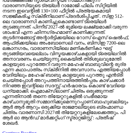
പ്രേക്ഷകർക്ക് ദൃശ്യവിസ്മയം സമ്മാനിക്കുന്ന
വാരാണസിയുടെ ട്രയ്ലർ റാമോജി ഫിലിം സിറ്റിയിൽ
നടന്ന ഇവെന്റിൽ 130×100 ഫീറ്റിൽ പ്രത്യേകമായി
സജ്ജീകരിച്ച സ്‌ക്രീനിലാണ് പ്രദർശിപ്പിച്ചത് . സിഇ 512-
ലെ വാരാണസി കാണിച്ചുകൊണ്ടാണ് ട്രെയിലര്‍
തുടങ്ങുന്നത്. പിന്നീട് 2027-ല്‍ ഭൂമിയെ ലക്ഷ്യമാക്കി വരുന്ന
ശാംഭവി എന്ന ഛിന്നഗ്രഹമാണ് കാണിക്കുന്നത്.
തുടര്‍ന്നങ്ങോട്ട് അന്റാര്‍ട്ടിക്കയിലെ റോസ് ഐസ് ഷെല്‍ഫ്,
ആഫ്രിക്കയിലെ അംബോസെലി വനം, ബിസിഇ 7200-ലെ
ലങ്കാനഗരം, വാരാണസിയിലെ മണികര്‍ണികാ ഘട്ട്
തുടങ്ങിയവയെല്ലാം വിസ്മയക്കാഴ്ചകളായി ട്രെയിലറില്‍
അനാവരണം ചെയ്യുന്നു.കൈയില്‍ ത്രിശൂലവുമേന്തി
കാളയുടെ പുറത്തേറി വരുന്ന മഹേഷ് ബാബുവിന്റെ രുദ്ര
എന്ന കഥാപാത്രം സ്‌ക്രീനിൽ അവസാനം എത്തിയപ്പോൾ
വേദിയിലും മഹേഷ് ബാബു കാളയുടെ പുറത്തു എൻട്രി
ചെയ്തപ്പോൾ അറുപത്തിനായിരത്തിൽപ്പരം കാഴ്ചക്കാർ
നിറഞ്ഞ ഇവന്റിലെ സദസ്സ് ഹർഷാരവം കൊണ്ട് വേദിയെ
ധന്യമാക്കി. ഐമാക്‌സിലാണ് ചിത്രം ഒരുങ്ങുന്നത്
എന്നതിനാല്‍ തന്നെ തിയേറ്ററുകളില്‍ ഗംഭീരമായ
കാഴ്ചാനുഭൂതി സമ്മാനിക്കുമെന്നുറപ്പാണ്.ബാഹുബലിയും
ആർ ആർ ആറും ഒരുക്കിയ രാജമൗലിയുടെ ബ്രഹ്മാണ്ഡ
ചിത്രം വാരണാസി 2027ൽ തിയേറ്ററുകളിലേക്കെത്തും. പി
ആർ ഓ ആൻഡ് മാർക്കറ്റിംഗ് സ്ട്രാറ്റജിസ്റ്റ് : പ്രതീഷ്
ശേഖർ.