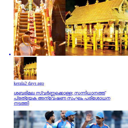
kerala
2 days ago
ശബരിമല സ്വര്‍ണ്ണക്കൊള്ള; സന്നിധാനത്ത്
പ്രത്യേക അന്വേഷണ സംഘം പരിശോധന
നടത്തി