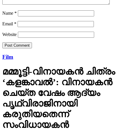
Name
*
Email
*
Website
Film
മമ്മൂട്ടി-വിനായകന്‍ ചിത്രം
‘കളങ്കാവല്‍’: വിനായകന്‍
ചെയ്ത വേഷം ആദ്യം
പൃഥ്വിരാജിനായി
കരുതിയതെന്ന്
സംവിധായകന്‍