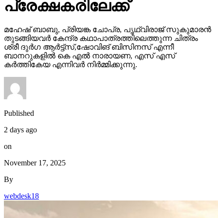
പ്രേക്ഷകരിലേക്ക്
മഹേഷ് ബാബു, പ്രിയങ്ക ചോപ്ര, പൃഥ്വിരാജ് സുകുമാരൻ
തുടങ്ങിയവർ കേന്ദ്ര കഥാപാത്രത്തിലെത്തുന്ന ചിത്രം
ശ്രീ ദുർഗ ആർട്ട്സ്,ഷോവിങ് ബിസിനസ് എന്നീ
ബാനറുകളിൽ കെ എൽ നാരായണ, എസ് എസ്
കർത്തികേയ എന്നിവർ നിർമ്മിക്കുന്നു.
Published
2 days ago
on
November 17, 2025
By
webdesk18