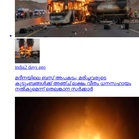
india
2 days ago
മദീനയിലെ ബസ് അപകടം; മരിച്ചവരുടെ
കുടുംബങ്ങള്‍ക്ക് അഞ്ച് ലക്ഷം വീതം ധനസഹായം
നല്‍കുമെന്ന് തെലങ്കാന സര്‍ക്കാര്‍