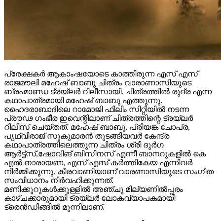
പ്രേക്ഷകർ ആകാംഷയോടെ കാത്തിരുന്ന എസ് എസ്
രാജമൗലി മഹേഷ് ബാബു ചിത്രം വാരാണാസിയുടെ
ബ്രഹ്മാണ്ഡ ട്രയ്ലർ റിലീസായി. ചിത്രത്തിൽ രുദ്ര എന്ന
കഥാപാത്രമായി മഹേഷ് ബാബു എത്തുന്നു.
ഹൈദരാബാദിലെ റാമോജി ഫിലിം സിറ്റിയിൽ നടന്ന
പ്രൗഢ ഗംഭീര ഇവെന്റിലാണ് ചിത്രത്തിന്റെ ട്രയ്ലർ
റിലീസ് ചെയ്തത്. മഹേഷ് ബാബു, പ്രിയങ്ക ചോപ്ര,
പൃഥ്വിരാജ് സുകുമാരൻ തുടങ്ങിയവർ കേന്ദ്ര
കഥാപാത്രത്തിലെത്തുന്ന ചിത്രം ശ്രീ ദുർഗ
ആർട്ട്സ്,ഷോവിങ് ബിസിനസ് എന്നീ ബാനറുകളിൽ കെ
എൽ നാരായണ, എസ് എസ് കർത്തികേയ എന്നിവർ
നിർമ്മിക്കുന്നു. കീരവാണിയാണ് വാരണാസിയുടെ സംഗീത
സംവിധാനം നിർവഹിക്കുന്നത്.
മണിക്കൂറുകൾക്കുള്ളിൽ അഞ്ചു മില്യണിൽപ്പരം
കാഴ്ചക്കാരുമായി ട്രയ്ലർ ലോകവ്യാപകമായി
ട്രെൻഡിങ്ങിൽ മുന്നിലാണ്.