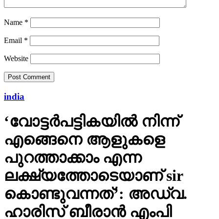
Name
*
Email
*
Website
india
‘വോട്ടര്‍പട്ടികയില്‍ നിന്ന്
എങ്ങെനെ ആളുകളെ
പുറത്താക്കാം എന്ന
ലക്ഷ്യത്തോടെയാണ് sir
കൊണ്ടുവന്നത്’: അഡ്വ.
ഹാരിസ് ബീരാൻ എംപി