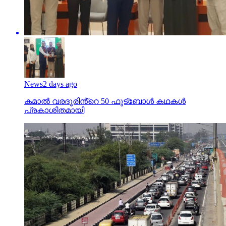
News
2 days ago
കമാൽ വരദൂരിൻ്റെ 50 ഫുട്ബോൾ കഥകൾ
പ്രകാശിതമായി