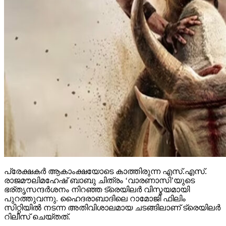
പ്രേക്ഷകര്‍ ആകാംക്ഷയോടെ കാത്തിരുന്ന എസ്.എസ്.
രാജമൗലിമഹേഷ് ബാബു ചിത്രം ‘വാരണാസി’യുടെ
ഭര്തൃസന്ദര്‍ശനം നിറഞ്ഞ ട്രെയിലര്‍ വിസ്മയമായി
പുറത്തുവന്നു. ഹൈദരാബാദിലെ റാമോജി ഫിലിം
സിറ്റിയില്‍ നടന്ന അതിവിശാലമായ ചടങ്ങിലാണ് ട്രെയിലര്‍
റിലീസ് ചെയ്തത്.