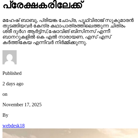
പ്രേക്ഷകരിലേക്ക്
മഹേഷ് ബാബു, പ്രിയങ്ക ചോപ്ര, പൃഥ്വിരാജ് സുകുമാരൻ
തുടങ്ങിയവർ കേന്ദ്ര കഥാപാത്രത്തിലെത്തുന്ന ചിത്രം
ശ്രീ ദുർഗ ആർട്ട്സ്,ഷോവിങ് ബിസിനസ് എന്നീ
ബാനറുകളിൽ കെ എൽ നാരായണ, എസ് എസ്
കർത്തികേയ എന്നിവർ നിർമ്മിക്കുന്നു.
Published
2 days ago
on
November 17, 2025
By
webdesk18