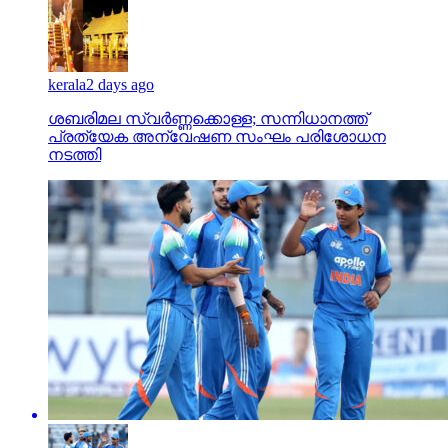
kerala
2 days ago
ശബരിമല സ്വര്‍ണ്ണക്കൊള്ള; സന്നിധാനത്ത്
പ്രത്യേക അന്വേഷണ സംഘം പരിശോധന
നടത്തി