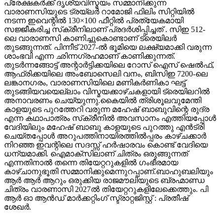
പ്രേക്ഷകർക്ക് ദൃശ്യവിസ്മയം സമ്മാനിക്കുന്ന
വാരാണസിയുടെ ട്രയ്ലർ റാമോജി ഫിലിം സിറ്റിയിൽ
നടന്ന ഇവെന്റിൽ 130×100 ഫീറ്റിൽ പ്രത്യേകമായി
സജ്ജീകരിച്ച സ്‌ക്രീനിലാണ് പ്രദർശിപ്പിച്ചത് . സിഇ 512-
ലെ വാരാണസി കാണിച്ചുകൊണ്ടാണ് ട്രെയിലര്‍
തുടങ്ങുന്നത്. പിന്നീട് 2027-ല്‍ ഭൂമിയെ ലക്ഷ്യമാക്കി വരുന്ന
ശാംഭവി എന്ന ഛിന്നഗ്രഹമാണ് കാണിക്കുന്നത്.
തുടര്‍ന്നങ്ങോട്ട് അന്റാര്‍ട്ടിക്കയിലെ റോസ് ഐസ് ഷെല്‍ഫ്,
ആഫ്രിക്കയിലെ അംബോസെലി വനം, ബിസിഇ 7200-ലെ
ലങ്കാനഗരം, വാരാണസിയിലെ മണികര്‍ണികാ ഘട്ട്
തുടങ്ങിയവയെല്ലാം വിസ്മയക്കാഴ്ചകളായി ട്രെയിലറില്‍
അനാവരണം ചെയ്യുന്നു.കൈയില്‍ ത്രിശൂലവുമേന്തി
കാളയുടെ പുറത്തേറി വരുന്ന മഹേഷ് ബാബുവിന്റെ രുദ്ര
എന്ന കഥാപാത്രം സ്‌ക്രീനിൽ അവസാനം എത്തിയപ്പോൾ
വേദിയിലും മഹേഷ് ബാബു കാളയുടെ പുറത്തു എൻട്രി
ചെയ്തപ്പോൾ അറുപത്തിനായിരത്തിൽപ്പരം കാഴ്ചക്കാർ
നിറഞ്ഞ ഇവന്റിലെ സദസ്സ് ഹർഷാരവം കൊണ്ട് വേദിയെ
ധന്യമാക്കി. ഐമാക്‌സിലാണ് ചിത്രം ഒരുങ്ങുന്നത്
എന്നതിനാല്‍ തന്നെ തിയേറ്ററുകളില്‍ ഗംഭീരമായ
കാഴ്ചാനുഭൂതി സമ്മാനിക്കുമെന്നുറപ്പാണ്.ബാഹുബലിയും
ആർ ആർ ആറും ഒരുക്കിയ രാജമൗലിയുടെ ബ്രഹ്മാണ്ഡ
ചിത്രം വാരണാസി 2027ൽ തിയേറ്ററുകളിലേക്കെത്തും. പി
ആർ ഓ ആൻഡ് മാർക്കറ്റിംഗ് സ്ട്രാറ്റജിസ്റ്റ് : പ്രതീഷ്
ശേഖർ.