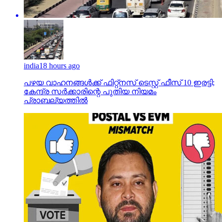
india
18 hours ago
പഴയ വാഹനങ്ങള്‍ക്ക് ഫിറ്റ്‌നസ് ടെസ്റ്റ് ഫീസ് 10 ഇരട്ടി;
കേന്ദ്ര സര്‍ക്കാരിന്റെ പുതിയ നിയമം
പ്രാബല്യത്തില്‍