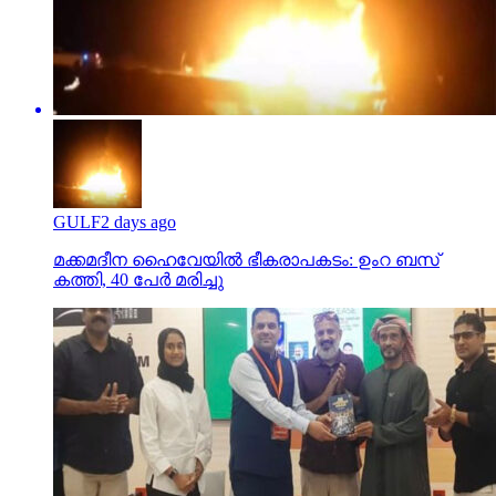
GULF
2 days ago
മക്കമദീന ഹൈവേയില്‍ ഭീകരാപകടം: ഉംറ ബസ്
കത്തി, 40 പേര്‍ മരിച്ചു