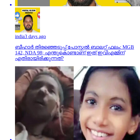
india
3 days ago
ബീഹാർ തിരഞ്ഞെടുപ്പ് പോസ്റ്റൽ ബാലറ്റ് ഫലം: MGB
142, NDA 98; എന്തുകൊണ്ടാണ് ഇത് ഇവിഎമ്മിന്
എതിരായിരിക്കുന്നത്?