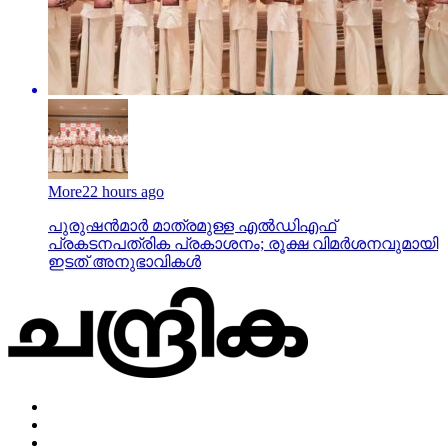
More
22 hours ago
പുരുഷന്‍മാര്‍ മാത്രമുള്ള എല്‍ഡിഎഫ്
പ്രകടനപത്രിക പ്രകാശനം; രൂക്ഷ വിമര്‍ശനവുമായി
ഇടത് അനുഭാവികൾ