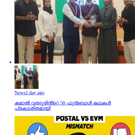
News
1 day ago
കമാൽ വരദൂരിൻ്റെ 50 ഫുട്ബോൾ കഥകൾ
പ്രകാശിതമായി