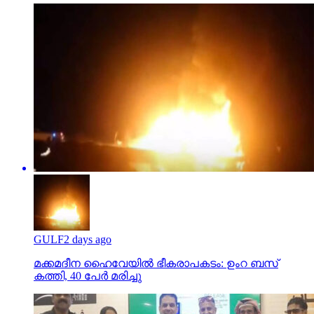
GULF
2 days ago
മക്കമദീന ഹൈവേയില്‍ ഭീകരാപകടം: ഉംറ ബസ്
കത്തി, 40 പേര്‍ മരിച്ചു