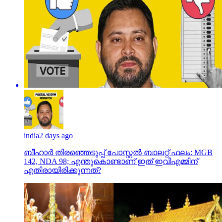
india
2 days ago
ബീഹാർ തിരഞ്ഞെടുപ്പ് പോസ്റ്റൽ ബാലറ്റ് ഫലം: MGB
142, NDA 98; എന്തുകൊണ്ടാണ് ഇത് ഇവിഎമ്മിന്
എതിരായിരിക്കുന്നത്?