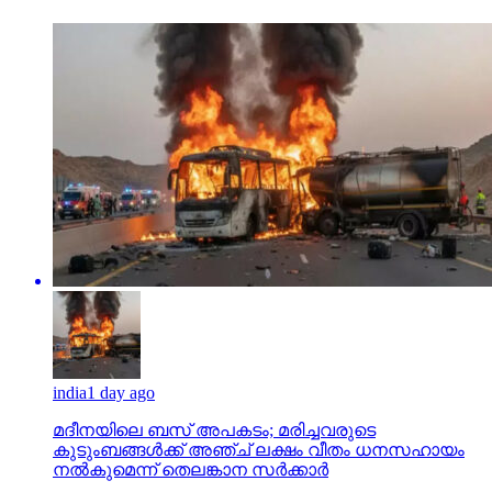
india
1 day ago
മദീനയിലെ ബസ് അപകടം; മരിച്ചവരുടെ
കുടുംബങ്ങള്‍ക്ക് അഞ്ച് ലക്ഷം വീതം ധനസഹായം
നല്‍കുമെന്ന് തെലങ്കാന സര്‍ക്കാര്‍