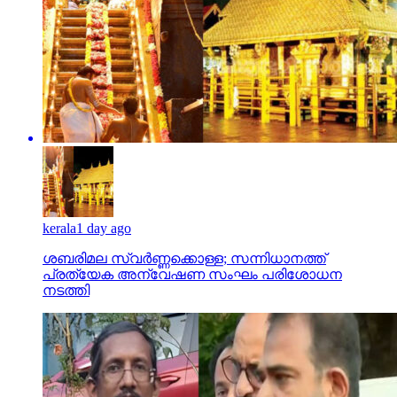
kerala
1 day ago
ശബരിമല സ്വര്‍ണ്ണക്കൊള്ള; സന്നിധാനത്ത്
പ്രത്യേക അന്വേഷണ സംഘം പരിശോധന
നടത്തി