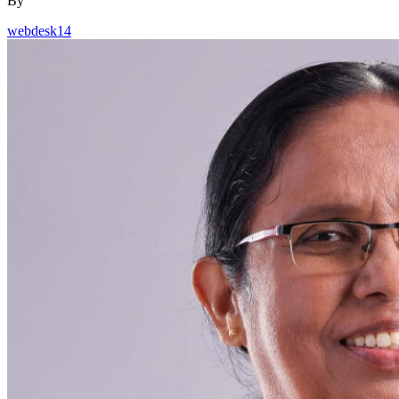
By
webdesk14