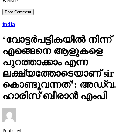
Website
india
‘വോട്ടര്‍പട്ടികയില്‍ നിന്ന്
എങ്ങെനെ ആളുകളെ
പുറത്താക്കാം എന്ന
ലക്ഷ്യത്തോടെയാണ് sir
കൊണ്ടുവന്നത്’: അഡ്വ.
ഹാരിസ് ബീരാൻ എംപി
Published