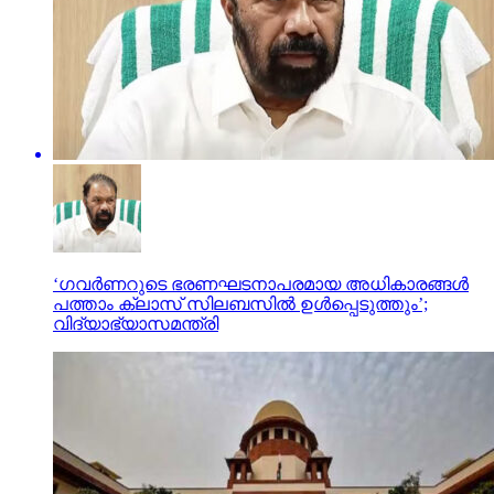
‘ഗവർണറുടെ ഭരണഘടനാപരമായ അധികാരങ്ങൾ
പത്താം ക്ലാസ് സിലബസിൽ ഉൾപ്പെടുത്തും’;
വിദ്യാഭ്യാസമന്ത്രി