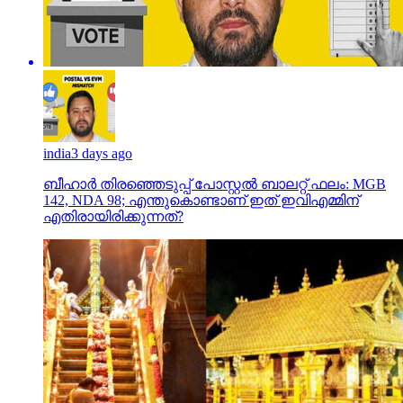
india
3 days ago
ബീഹാർ തിരഞ്ഞെടുപ്പ് പോസ്റ്റൽ ബാലറ്റ് ഫലം: MGB
142, NDA 98; എന്തുകൊണ്ടാണ് ഇത് ഇവിഎമ്മിന്
എതിരായിരിക്കുന്നത്?