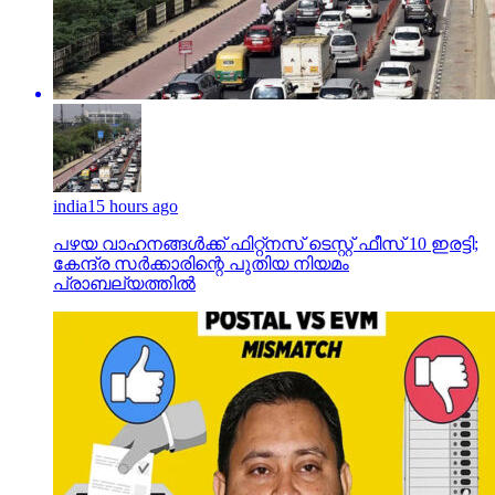
india
15 hours ago
പഴയ വാഹനങ്ങള്‍ക്ക് ഫിറ്റ്‌നസ് ടെസ്റ്റ് ഫീസ് 10 ഇരട്ടി;
കേന്ദ്ര സര്‍ക്കാരിന്റെ പുതിയ നിയമം
പ്രാബല്യത്തില്‍