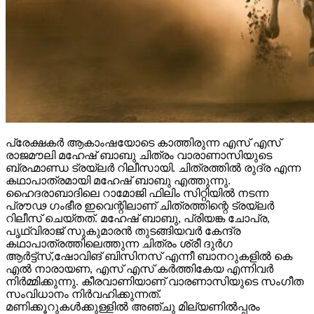
പ്രേക്ഷകർ ആകാംഷയോടെ കാത്തിരുന്ന എസ് എസ്
രാജമൗലി മഹേഷ് ബാബു ചിത്രം വാരാണാസിയുടെ
ബ്രഹ്മാണ്ഡ ട്രയ്ലർ റിലീസായി. ചിത്രത്തിൽ രുദ്ര എന്ന
കഥാപാത്രമായി മഹേഷ് ബാബു എത്തുന്നു.
ഹൈദരാബാദിലെ റാമോജി ഫിലിം സിറ്റിയിൽ നടന്ന
പ്രൗഢ ഗംഭീര ഇവെന്റിലാണ് ചിത്രത്തിന്റെ ട്രയ്ലർ
റിലീസ് ചെയ്തത്. മഹേഷ് ബാബു, പ്രിയങ്ക ചോപ്ര,
പൃഥ്വിരാജ് സുകുമാരൻ തുടങ്ങിയവർ കേന്ദ്ര
കഥാപാത്രത്തിലെത്തുന്ന ചിത്രം ശ്രീ ദുർഗ
ആർട്ട്സ്,ഷോവിങ് ബിസിനസ് എന്നീ ബാനറുകളിൽ കെ
എൽ നാരായണ, എസ് എസ് കർത്തികേയ എന്നിവർ
നിർമ്മിക്കുന്നു. കീരവാണിയാണ് വാരണാസിയുടെ സംഗീത
സംവിധാനം നിർവഹിക്കുന്നത്.
മണിക്കൂറുകൾക്കുള്ളിൽ അഞ്ചു മില്യണിൽപ്പരം