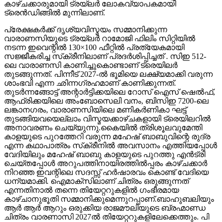
കാഴ്ചക്കാരുമായി ട്രയ്ലർ ലോകവ്യാപകമായി
ട്രെൻഡിങ്ങിൽ മുന്നിലാണ്.
പ്രേക്ഷകർക്ക് ദൃശ്യവിസ്മയം സമ്മാനിക്കുന്ന
വാരാണസിയുടെ ട്രയ്ലർ റാമോജി ഫിലിം സിറ്റിയിൽ
നടന്ന ഇവെന്റിൽ 130×100 ഫീറ്റിൽ പ്രത്യേകമായി
സജ്ജീകരിച്ച സ്‌ക്രീനിലാണ് പ്രദർശിപ്പിച്ചത് . സിഇ 512-
ലെ വാരാണസി കാണിച്ചുകൊണ്ടാണ് ട്രെയിലര്‍
തുടങ്ങുന്നത്. പിന്നീട് 2027-ല്‍ ഭൂമിയെ ലക്ഷ്യമാക്കി വരുന്ന
ശാംഭവി എന്ന ഛിന്നഗ്രഹമാണ് കാണിക്കുന്നത്.
തുടര്‍ന്നങ്ങോട്ട് അന്റാര്‍ട്ടിക്കയിലെ റോസ് ഐസ് ഷെല്‍ഫ്,
ആഫ്രിക്കയിലെ അംബോസെലി വനം, ബിസിഇ 7200-ലെ
ലങ്കാനഗരം, വാരാണസിയിലെ മണികര്‍ണികാ ഘട്ട്
തുടങ്ങിയവയെല്ലാം വിസ്മയക്കാഴ്ചകളായി ട്രെയിലറില്‍
അനാവരണം ചെയ്യുന്നു.കൈയില്‍ ത്രിശൂലവുമേന്തി
കാളയുടെ പുറത്തേറി വരുന്ന മഹേഷ് ബാബുവിന്റെ രുദ്ര
എന്ന കഥാപാത്രം സ്‌ക്രീനിൽ അവസാനം എത്തിയപ്പോൾ
വേദിയിലും മഹേഷ് ബാബു കാളയുടെ പുറത്തു എൻട്രി
ചെയ്തപ്പോൾ അറുപത്തിനായിരത്തിൽപ്പരം കാഴ്ചക്കാർ
നിറഞ്ഞ ഇവന്റിലെ സദസ്സ് ഹർഷാരവം കൊണ്ട് വേദിയെ
ധന്യമാക്കി. ഐമാക്‌സിലാണ് ചിത്രം ഒരുങ്ങുന്നത്
എന്നതിനാല്‍ തന്നെ തിയേറ്ററുകളില്‍ ഗംഭീരമായ
കാഴ്ചാനുഭൂതി സമ്മാനിക്കുമെന്നുറപ്പാണ്.ബാഹുബലിയും
ആർ ആർ ആറും ഒരുക്കിയ രാജമൗലിയുടെ ബ്രഹ്മാണ്ഡ
ചിത്രം വാരണാസി 2027ൽ തിയേറ്ററുകളിലേക്കെത്തും. പി