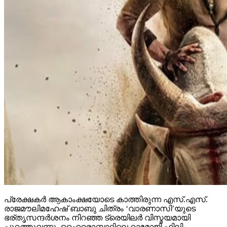
പ്രേക്ഷകര്‍ ആകാംക്ഷയോടെ കാത്തിരുന്ന എസ്.എസ്.
രാജമൗലിമഹേഷ് ബാബു ചിത്രം ‘വാരണാസി’യുടെ
ഭര്തൃസന്ദര്‍ശനം നിറഞ്ഞ ട്രെയിലര്‍ വിസ്മയമായി
പുറത്തുവന്നു. ഹൈദരാബാദിലെ റാമോജി ഫിലിം