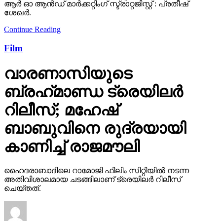
ആർ ഓ ആൻഡ് മാർക്കറ്റിംഗ് സ്ട്രാറ്റജിസ്റ്റ് : പ്രതീഷ്
ശേഖർ.
Continue Reading
Film
വാരണാസിയുടെ
ബ്രഹ്‌മാണ്ഡ ട്രെയിലര്‍
റിലീസ്; മഹേഷ്
ബാബുവിനെ രുദ്രയായി
കാണിച്ച് രാജമൗലി
ഹൈദരാബാദിലെ റാമോജി ഫിലിം സിറ്റിയില്‍ നടന്ന
അതിവിശാലമായ ചടങ്ങിലാണ് ട്രെയിലര്‍ റിലീസ്
ചെയ്തത്.