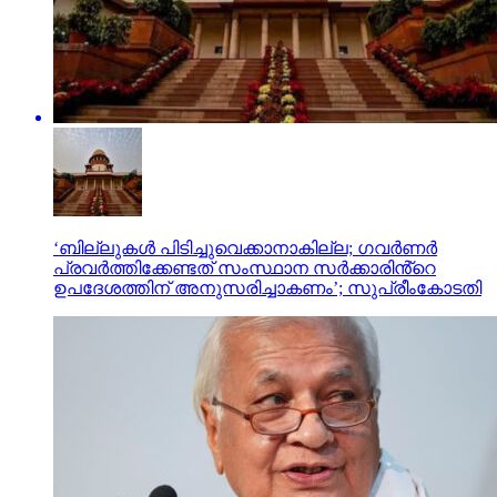
‘ബില്ലുകൾ പിടിച്ചുവെക്കാനാകില്ല; ഗവർണർ
പ്രവർത്തിക്കേണ്ടത് സംസ്ഥാന സർക്കാരിൻ്റെ
ഉപദേശത്തിന് അനുസരിച്ചാകണം’; സുപ്രീംകോടതി