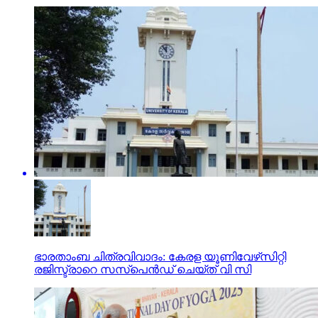
ഭാരതാംബ ചിത്രവിവാദം: കേരള യൂണിവേഴ്‌സിറ്റി
രജിസ്ട്രാറെ സസ്‌പെന്‍ഡ് ചെയ്ത് വി സി