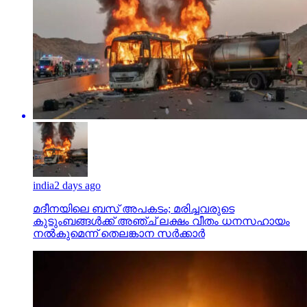
india
2 days ago
മദീനയിലെ ബസ് അപകടം; മരിച്ചവരുടെ
കുടുംബങ്ങള്‍ക്ക് അഞ്ച് ലക്ഷം വീതം ധനസഹായം
നല്‍കുമെന്ന് തെലങ്കാന സര്‍ക്കാര്‍