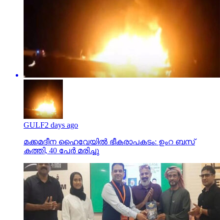
GULF
2 days ago
മക്കമദീന ഹൈവേയില്‍ ഭീകരാപകടം: ഉംറ ബസ്
കത്തി, 40 പേര്‍ മരിച്ചു