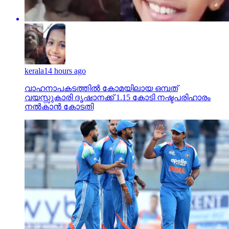
kerala
14 hours ago
വാഹനാപകടത്തില്‍ കോമയിലായ ഒമ്പത്
വയസ്സുകാരി ദൃഷാനക്ക് 1.15 കോടി നഷ്ടപരിഹാരം
നല്‍കാന്‍ കോടതി