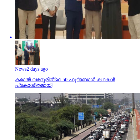
News
2 days ago
കമാൽ വരദൂരിൻ്റെ 50 ഫുട്ബോൾ കഥകൾ
പ്രകാശിതമായി