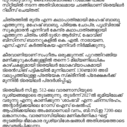
സിറ്റിയില്‍ നടന്ന അതിവിശാലമായ ചടങ്ങിലാണ് ട്രെയിലര്‍
റിലീസ് ചെയ്തത്.
ചിത്രത്തില്‍ രുദ്ര എന്ന കഥാപാത്രമായി മഹേഷ് ബാബു
എത്തുന്നു. മഹേഷ് ബാബു, പ്രിയങ്ക ചോപ്ര, പൃഥ്വിരാജ്
സുകുമാരന്‍ എന്നിവര്‍ കേന്ദ്ര കഥാപാത്രങ്ങളായി
എത്തുന്ന ചിത്രം ശ്രീ ദുര്ഗ ആര്‍ട്‌സ്, ഷോവിങ്
ബിസിനസ് ബാനറുകളില്‍ കെ. എല്‍. നാരായണ,
എസ്.എസ്. കര്‍ത്തികേയ എന്നിവര്‍ നിര്‍മ്മിക്കുന്നു.
കീരവാണിയാണ് സംഗീതം ഒരുക്കുന്നത്. പുറത്തിറങ്ങിയ
മണിക്കൂറുകള്‍ക്കുള്ളില്‍ തന്നെ 5 മില്യണിലധികം
കാഴ്ചകളുമായി ട്രെയിലര്‍ ലോകവ്യാപകമായി
ട്രെന്‍ഡിങ് പട്ടികയില്‍ മുന്നിലാണ്. 130ണ്മ100 അടി
വലുപ്പത്തിലുള്ള പ്രത്യേക സ്‌ക്രീനില്‍ പ്രേക്ഷകര്‍ക്ക്
മുന്നില്‍ ട്രെയിലര്‍ പ്രദര്‍ശിപ്പിച്ചു.
ട്രെയിലര്‍ സി.ഇ. 512-ലെ വാരണാസിയുടെ
ദൃശ്യങ്ങളോടെ തുടങ്ങുന്നു. തുടര്‍ന്ന് 2027ല്‍ ഭൂമിയിലേക്ക്
വരുന്നു എന്നു കാണിക്കുന്ന ‘ശാംഭവി’ എന്ന ഛിന്നഗ്രഹം,
അന്റാര്‍ട്ടിക്കയിലെ റോസ് ഐസ് ഷെല്‍ഫ്,
ആഫ്രിക്കയിലെ അംബോസെലി വനം, ബി.സി.ഇ 7200-ലെ
ലങ്കാനഗരം, വാരണാസിയിലെ മണികര്‍ണികാ ഘട്ട്
തുടങ്ങിയ ഭീമാകാര ദൃശ്യവിശേഷങ്ങള്‍ അതിശയത്തോടെ
അവതരിപ്പിക്കുന്നു.