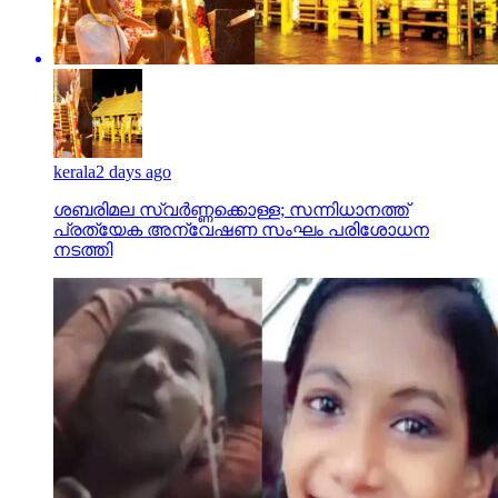
kerala
2 days ago
ശബരിമല സ്വര്‍ണ്ണക്കൊള്ള; സന്നിധാനത്ത്
പ്രത്യേക അന്വേഷണ സംഘം പരിശോധന
നടത്തി