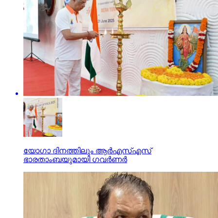
യോഗാ ദിനത്തിലും ആര്‍എസ്എസ്
ഭാരതാംബയുമായി ഗവര്‍ണര്‍