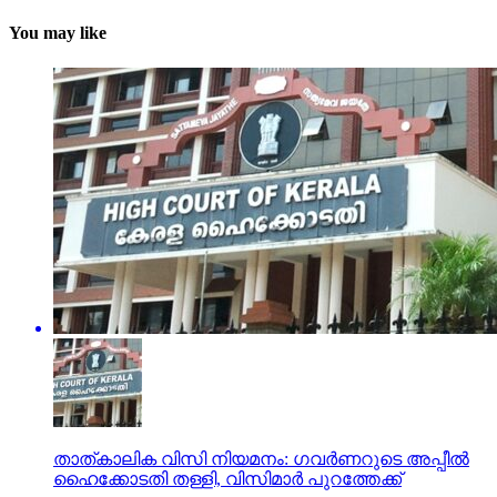
You may like
താത്കാലിക വിസി നിയമനം: ഗവര്‍ണറുടെ അപ്പീല്‍
ഹൈക്കോടതി തള്ളി, വിസിമാര്‍ പുറത്തേക്ക്