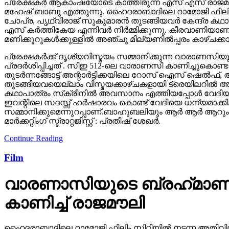
പ്രേക്ഷകർ ആകാംഷയോടെ കാത്തിരുന്ന എസ് എസ് രാജമൗലി
മഹേഷ് ബാബു എത്തുന്നു. ഹൈദരാബാദിലെ റാമോജി ഫിലിം സി
ചോപ്ര, പൃഥ്വിരാജ് സുകുമാരൻ തുടങ്ങിയവർ കേന്ദ്ര ക
എസ് കർത്തികേയ എന്നിവർ നിർമ്മിക്കുന്നു. കീരവാണിയ
മണിക്കൂറുകൾക്കുള്ളിൽ അഞ്ചു മില്യണിൽപ്പരം കാഴ്ചക്ക
പ്രേക്ഷകർക്ക് ദൃശ്യവിസ്മയം സമ്മാനിക്കുന്ന വാരാണസിയുട
പ്രദർശിപ്പിച്ചത് . സിഇ 512-ലെ വാരാണസി കാണിച്ചുകൊണ്ടാണ്
തുടര്‍ന്നങ്ങോട്ട് അന്റാര്‍ട്ടിക്കയിലെ റോസ് ഐസ് ഷെ
തുടങ്ങിയവയെല്ലാം വിസ്മയക്കാഴ്ചകളായി ട്രെയിലറില്‍ 
കഥാപാത്രം സ്‌ക്രീനിൽ അവസാനം എത്തിയപ്പോൾ വേദിയി
ഇവന്റിലെ സദസ്സ് ഹർഷാരവം കൊണ്ട് വേദിയെ ധന്യമാക്കി. 
സമ്മാനിക്കുമെന്നുറപ്പാണ്.ബാഹുബലിയും ആർ ആർ ആറും 
മാർക്കറ്റിംഗ് സ്ട്രാറ്റജിസ്റ്റ് : പ്രതീഷ് ശേഖർ.
Continue Reading
Film
വാരണാസിയുടെ ബ്രഹ്‌മാണ്ഡ
കാണിച്ച് രാജമൗലി
ഹൈദരാബാദിലെ റാമോജി ഫിലിം സിറ്റിയില്‍ നടന്ന അതിവിശ