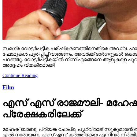
സമഗ്ര വോട്ടര്‍പട്ടിക പരിഷ്‌കരണത്തിനെതിരെ അഡ്വ. ഹാരി
ഫോമുകള്‍ പൂരിപ്പിച്ച് വാങ്ങണം. അവര്‍ക്ക് ടാര്‍ഗറ്റുക
പറഞ്ഞു. വോട്ടര്‍പട്ടികയില്‍ നിന്ന് എങ്ങെനെ ആളുകളെ പുറ
അദ്ദേഹം വ്യക്തമാക്കി.
Continue Reading
Film
എസ് എസ് രാജമൗലി- മഹേഷ്
പ്രേക്ഷകരിലേക്ക്
മഹേഷ് ബാബു, പ്രിയങ്ക ചോപ്ര, പൃഥ്വിരാജ് സുകുമാരൻ ത
എൽ നാരായണ, എസ് എസ് കർത്തികേയ എന്നിവർ നിർമ്മിക്ക