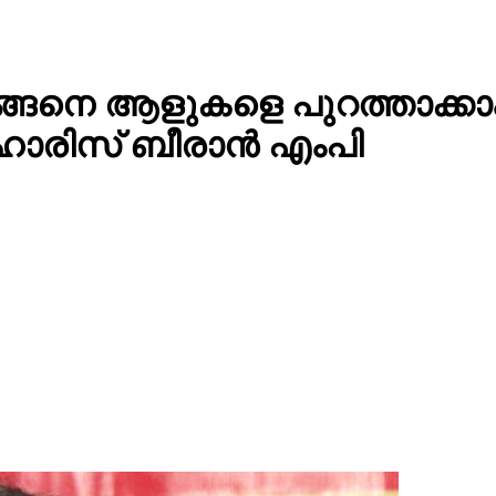
ന് എങ്ങെനെ ആളുകളെ പുറത്താക
 ഹാരിസ് ബീരാൻ എംപി