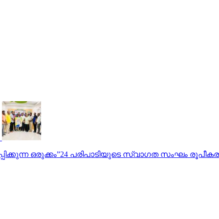
സംഘടിപ്പിക്കുന്ന ഒരുക്കം”24 പരിപാടിയുടെ സ്വാഗത സംഘം രൂ