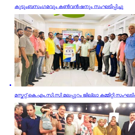
കുടുംബസംഗമവും കൺവൻഷനും സംഘടിപ്പിച്ചു
മസ്കറ്റ് കെ.എം.സി.സി മലപ്പുറം ജില്ലാ കമ്മിറ്റി 