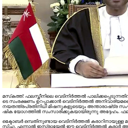
മ​സ്‌​ക​ത്ത്: ഫ​ല​സ്തീ​നി​ലെ വെ​ടി​നി​ർ​ത്ത​ൽ പാ​ലി​ക്ക​പ്പെ​ടു​ന്
ടെ സം​ര​ക്ഷ​ണം ഉ​റ​പ്പാ​ക്കാ​ൻ വെ​ടി​നി​ർ​ത്ത​ൽ അ​നി​വാ​ര്യ​
ന​യ​ത​ന്ത്ര​പ്ര​തി​നി​ധി മി​ഷ​നു​ക​ളു​ടെ​യും അ​ന്താ​രാ​ഷ്‌​ട്ര സം​ഘ
ഷി​ക യോ​ഗ​ത്തി​ൽ സം​സാ​രി​ക്കു​ക​യാ​യി​രു​ന്നു അ​ദ്ദേ​ഹം. ഫ​ല
ഒ​ക്ടോ​ബ​ർ ഒ​മ്പ​തി​നു​ണ്ടാ​യ വെ​ടി​നി​ർ​ത്ത​ൽ ക​രാ​റി​നാ​യു​ള്ള മ
സി​ച്ചു. എ​ന്നാ​ൽ ഇ​സ്രാ​യേ​ൽ ഈ ​വെ​ടി​നി​ർ​ത്ത​ൽ ക​രാ​ർ ആ​വ​ർ​ത്ത