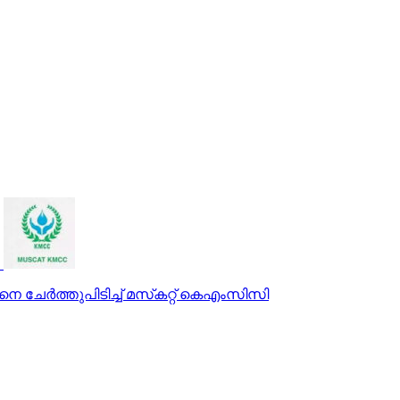
െ ചേര്‍ത്തുപിടിച്ച് മസ്‌കറ്റ് കെഎംസിസി