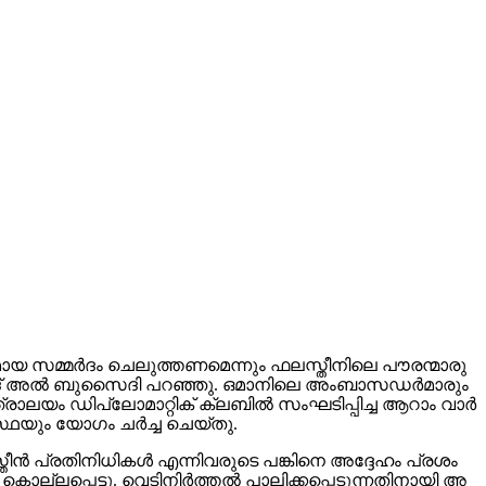
മാ​യ സ​മ്മ​ർ​ദം ചെ​ലു​ത്ത​ണ​മെ​ന്നും ഫ​ല​സ്തീ​നി​ലെ പൗ​ര​ന്മാ​രു​
 ഹ​മ​ദ് അ​ൽ ബു​സൈ​ദി പ​റ​ഞ്ഞു. ഒ​മാ​നി​ലെ അം​ബാ​സ​ഡ​ർ​മാ​രും
ന്ത്രാ​ല​യം ഡി​പ്ലോ​മാ​റ്റി​ക് ക്ല​ബി​ൽ സം​ഘ​ടി​പ്പി​ച്ച ആ​റാം വാ​ർ​
​സ്ഥ​യും യോ​ഗം ച​ർ​ച്ച ചെ​യ്തു.
തീ​ൻ പ്ര​തി​നി​ധി​ക​ൾ എ​ന്നി​വ​രു​ടെ പ​ങ്കി​നെ അ​ദ്ദേ​ഹം പ്ര​ശം​
ല്ല​പ്പെ​ട്ടു. വെ​ടി​നി​ർ​ത്ത​ൽ പാ​ലി​ക്ക​പ്പെ​ടു​ന്ന​തി​നാ​യി അ​