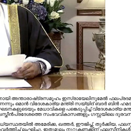
ന​തി​നാ​യി അ​ന്താ​രാ​ഷ്‌​ട്ര​സ​മൂ​ഹം ഇ​സ്രാ​യേ​ലി​നു​മേ​ൽ ഫ​ല​പ്ര​ദ​
മ​ണെ​ന്നും ഒ​മാ​ൻ വി​ദേ​ശ​കാ​ര്യ മ​ന്ത്രി സ​യ്യി​ദ് ബ​ദ​ർ ബി​ൻ
​ട​ന​ക​ളു​ടെ​യും മേ​ധാ​വി​ക​ളെ പ​ങ്കെ​ടു​പ്പി​ച്ച് വി​ദേ​ശ​കാ​ര്യ മ​
​സ്തീ​ൻ​പ്ര​ദേ​ശ​ത്തെ സം​ഭ​വ​വി​കാ​സ​ങ്ങ​ളും ഗ​സ്സ​യി​ലെ ദു​ര​വ
​ധ്യ​സ്ഥ​ത​യി​ൽ അ​മേ​രി​ക്ക, ഖ​ത്ത​ർ, ഈ​ജി​പ്ത്, തു​ർ​ക്കി​യ, ഫ​ല​സ്
ി​ച്ച് ലം​ഘി​ച്ചു. ഇ​തു​മൂ​ലം നൂ​റു​ക​ണ​ക്കി​ന് ഫ​ല​സ്തീ​നി​ക​ൾ കൊ​