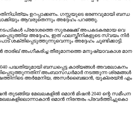
​തി​നി​ധി​ത്യം ഉ​റ​പ്പാ​ക്ക​ണം. ഗ​സ്സ​യു​ടെ ഭ​ര​ണ​വു​മാ​യി ബ​ന്ധ​
ഴി​വാ​ക്കി​യും ആ​വ​രു​തെ​ന്നും അ​ദ്ദേ​ഹം പ​റ​ഞ്ഞു.
ന​ട​പ​ടി​ക​ൾ പ്ര​ദേ​ശ​ത്തെ സു​ര​ക്ഷ​ക്ക് അ​പ​ക​ട​ക​ര​മാ​യ വെ​
ഖ​പ്പെ​ടു​ത്തി​യ അ​ദ്ദേ​ഹം, ഇ​ത് ഫ​ല​സ്തീ​നി​ക​ളു​ടെ സ്വ​യം നി​ർ​
ശ​ക്തി​പ്പെ​ടു​ത്തു​ന്നു​വെ​ന്നും അ​ദ്ദേ​ഹം ചൂ​ണ്ടി​ക്കാ​ട്ടി.
ൻ താ​രി​ഖ് അം​ഗീ​ക​രി​ച്ച തീ​രു​മാ​ന​ത്തെ മ​നു​ഷ്യാ​വ​കാ​ശ മാ​ന​
040 പ​ദ്ധ​തി​യു​മാ​യി ബ​ന്ധ​പ്പെ​ട്ട കാ​ര്യ​ങ്ങ​ൾ അ​വ​ലോ​ക​നം
പ്പെ​ടു​ത്തു​ന്ന​തി​ന് അം​ബാ​സ​ഡ​ർ​മാ​ർ ന​ട​ത്തു​ന്ന ശ്ര​മ​ങ്ങ​ൾ​
 വ​ർ​ഷ​ത്തി​നി​ടെ അ​ർ​മേ​നി​യ, അ​സ​ർ​ബൈ​ജാ​ൻ, യു​ക്രെ​യ്ൻ എം​
ഷ​ൻ തു​ട​ങ്ങി​യ മേ​ഖ​ല​ക​ളി​ൽ ഒ​മാ​ൻ മി​ഷ​ൻ 2040 ന്റെ ​സ​മീ​പ​ന​
​ഖ​ല​ക​ളി​ലൊ​ന്നാ​കാ​ൻ ഒ​മാ​ൻ നി​ര​ന്ത​രം പ്ര​വ​ർ​ത്തി​ച്ചു​കൊ​