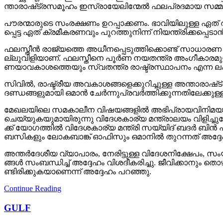
ന്താ​രാ​ഷ്‌​ട്ര​സ​മൂ​ഹം ഇ​സ്രാ​യേ​ലി​ന്മേ​ൽ ഫ​ല​പ്ര​ദ​മാ​യ സ​മ്
പൗ​ര​ന്മാ​രു​ടെ സം​ര​ക്ഷ​ണം ഉ​റ​പ്പാ​ക്ക​ണം. ഭാ​വി​യി​ലു​ള്ള ഏ​ത് 
പ്പെ​ട്ട ഏ​ത് ക്ര​മീ​ക​ര​ണ​വും പു​റ​ത്തു​നി​ന്ന് നി​യ​ന്ത്രി​ക്ക​പ്പ
ഫ​ല​സ്തീ​ൻ രാ​ജ്യ​ത്തെ അ​ധീ​ന​പ്പെ​ടു​ത്തി​ക്കൊ​ണ്ട് സാ​ധാ​ര​ണ ജ
ല്ലു​വി​ളി​യാ​ണ്. ഫ​ല​സ്തീ​നെ പൂ​ർ​ണ ന​യ​ത​ന്ത്ര അം​ഗീ​കാ​ര​മു​ള്ള
ണ​യാ​വ​കാ​ശ​ത്തെ​യും സ്വ​ത​ന്ത്ര രാ​ഷ്ട്ര​സ്ഥാ​പ​നം എ​ന്ന ല​ക്ഷ്യ​
സി​വി​ൽ, രാ​ഷ്ട്രീ​യ അ​വ​കാ​ശ​ങ്ങ​ളെ​ക്കു​റി​ച്ചു​ള്ള അ​ന്താ​രാ​
ദ​ണ്ഡ​ങ്ങ​ളു​മാ​യി ഒ​മാ​ൻ ചേ​ർ​ന്നു​പ്ര​വ​ർ​ത്തി​ക്കു​ന്ന​തി​ലേ​ക്കു​ള
മേ​ഖ​ല​യി​ലെ സ​മ​കാ​ലീ​ന വി​ഷ​യ​ങ്ങ​ളി​ൽ അ​ഭി​പ്രാ​യ​വി​നി​മ​യം
ചെ​യ്യു​ക​യു​മാ​യി​രു​ന്നു വി​ദേ​ശ​കാ​ര്യ മ​ന്ത്രാ​ല​യം വി​ളി​ച്ചു
ക്ക് യോ​ഗ​ത്തി​ൽ വി​ദേ​ശ​കാ​ര്യ മ​ന്ത്രി സ​യ്യി​ദ് ബ​ദ​ർ ബി​ൻ
ബ​സി​ക​ളും ലോ​ക​ബാ​ങ്ക് ഓ​ഫി​സും ഒ​മാ​നി​ൽ തു​റ​ന്ന​ത് അ​ദ്
അ​ന്ത​ർ​ദേ​ശീ​യ വ്യാ​പാ​രം, നേ​രി​ട്ടു​ള്ള വി​ദേ​ശ​നി​ക്ഷേ​പം, സ
ങ്ങ​ൾ സം​ബ​ന്ധി​ച്ച് അ​ദ്ദേ​ഹം വി​ശ​ദീ​ക​രി​ച്ചു. ജീ​വി​ക്കാ​നും 
ണ്ടി​രി​ക്കു​ക​യാ​ണെ​ന്ന് അ​ദ്ദേ​ഹം പ​റ​ഞ്ഞു.
Continue Reading
GULF