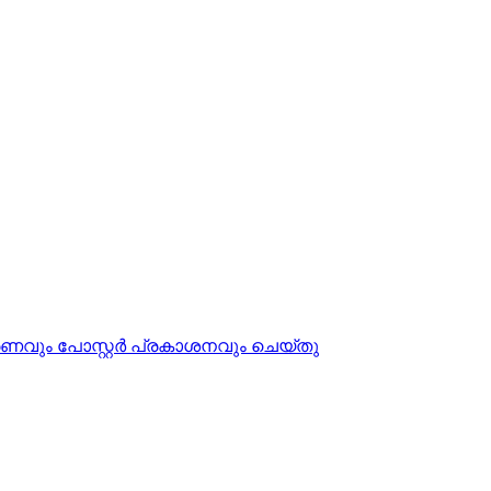
പീകരണവും പോസ്റ്റർ പ്രകാശനവും ചെയ്തു