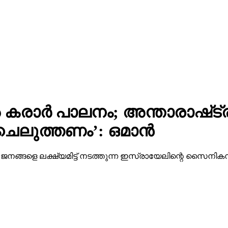
ാർ പാലനം; അ​ന്താ​രാ​ഷ്‌​ട്ര
​ലു​ത്ത​ണം’: ഒ​മാ​ൻ
​ന​ങ്ങ​ളെ ല​ക്ഷ്യ​മി​ട്ട് ന​ട​ത്തു​ന്ന ഇ​സ്രാ​യേ​ലി​ന്റെ സൈ​നി​ക​