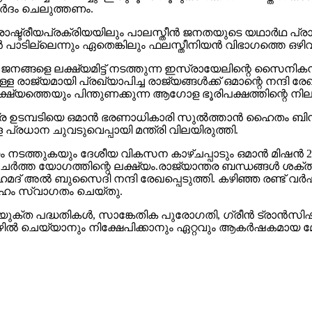
മ​ർ​ദം ചെ​ലു​ത്ത​ണം.
രാ​ഷ്ട്രീ​യ​പ്ര​ക്രി​യ​യി​ലും പാ​ല​സ്തീ​ൻ ജ​ന​ത​യു​ടെ യ​ഥാ​ർ​ഥ പ്രാ
െ​ടാ​ൻ പാ​ടി​ല്ലെ​ന്നും ഏ​തെ​ങ്കി​ലും ഫ​ല​സ്തീ​നി​യ​ൻ വി​ഭാ​ഗ​ത്തെ ഒ​
​ന​ങ്ങ​ളെ ല​ക്ഷ്യ​മി​ട്ട് ന​ട​ത്തു​ന്ന ഇ​സ്രാ​യേ​ലി​ന്റെ സൈ​നി​ക​
 രാ​ജ്യ​മാ​യി പ്ര​ഖ്യാ​പി​ച്ച രാ​ജ്യ​ങ്ങ​ൾ​ക്ക് ഒ​മാ​ന്റെ ന​ന്ദി രേ​
ത്തെ​യും പി​ന്തു​ണ​ക്കു​ന്ന ആ​ഗോ​ള ഭൂ​രി​പ​ക്ഷ​ത്തി​ന്റെ നി​ല​പാ​ട് 
ഷ്‌​ട്ര ഉ​ട​മ്പ​ടി​യെ ഒ​മാ​ൻ ഭ​ര​ണാ​ധി​കാ​രി സു​ൽ​ത്താ​ൻ ഹൈ​തം ബി​
്ള പ്ര​ധാ​ന ചു​വ​ടു​വെ​പ്പാ​യി മ​ന്ത്രി വി​ല​യി​രു​ത്തി.
 ന​ട​ത്തു​ക​യും ദേ​ശീ​യ വി​ക​സ​ന കാ​ഴ്ച​പ്പാ​ടും ഒ​മാ​ൻ മി​ഷ​ൻ 2
​ചേ​ർ​ത്ത യോ​ഗ​ത്തി​ന്റെ ല​ക്ഷ്യം.രാ​ജ്യാ​ന്ത​ര ബ​ന്ധ​ങ്ങ​ൾ ശ​ക്തി​
 ഹ​മ​ദ് അ​ൽ ബു​സൈ​ദി ന​ന്ദി രേ​ഖ​പ്പെ​ടു​ത്തി. ക​ഴി​ഞ്ഞ ര​ണ്ട്
ദേ​ഹം സ്വാ​ഗ​തം ചെ​യ്തു.
ം​യു​ക്ത പ​ദ്ധ​തി​ക​ൾ, സാ​ങ്കേ​തി​ക പു​രോ​ഗ​തി, ഗ്രീ​ൻ ട്രാ​ൻ​സി​
തൊ​ഴി​ൽ ചെ​യ്യാ​നും നി​ക്ഷേ​പി​ക്കാ​നും ഏ​റ്റ​വും ആ​ക​ർ​ഷ​ക​മാ​യ മേ