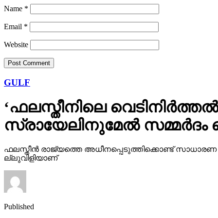
Name
*
Email
*
Website
GULF
‘ഫലസ്തീനിലെ വെടിനിർത്തൽ കര
സ്രായേലിനുമേൽ സ​മ്മ​ർ​ദം ചെ
ഫ​ല​സ്തീ​ൻ രാ​ജ്യ​ത്തെ അ​ധീ​ന​പ്പെ​ടു​ത്തി​ക്കൊ​ണ്ട് സാ​ധാ​ര​ണ ജ
ല്ലു​വി​ളി​യാ​ണ്
Published