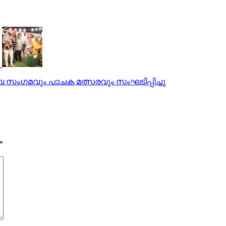
ുംബ സംഗമവും പാചക മത്സരവും സംഘടിപ്പിച്ചു
*