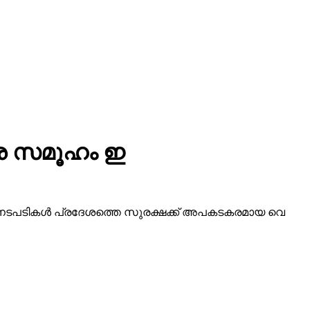
 സ​മൂ​ഹം ഇ​
ന​ട​പ​ടി​ക​ൾ പ്ര​ദേ​ശ​ത്തെ സു​ര​ക്ഷ​ക്ക് അ​പ​ക​ട​ക​ര​മാ​യ വെ​