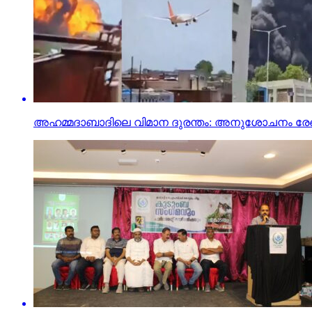
അഹമ്മദാബാദിലെ വിമാന ദുരന്തം: അനുശോചനം രേഖപ്