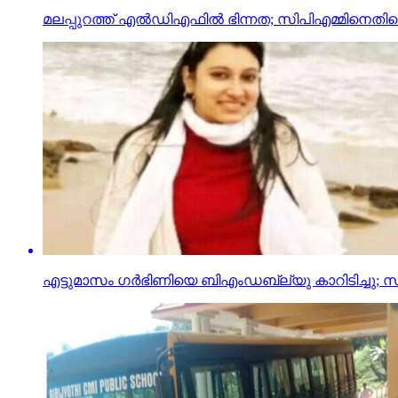
മലപ്പുറത്ത് എല്‍ഡിഎഫില്‍ ഭിന്നത; സിപിഎമ്മിനെത
എട്ടുമാസം ഗര്‍ഭിണിയെ ബിഎംഡബ്ല്യു കാറിടിച്ചു; സിഡ