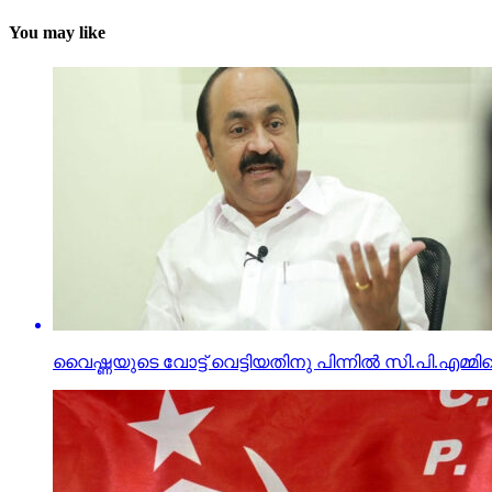
You may like
വൈഷ്ണയുടെ വോട്ട് വെട്ടിയതിനു പിന്നില്‍ സി.പി.എമ