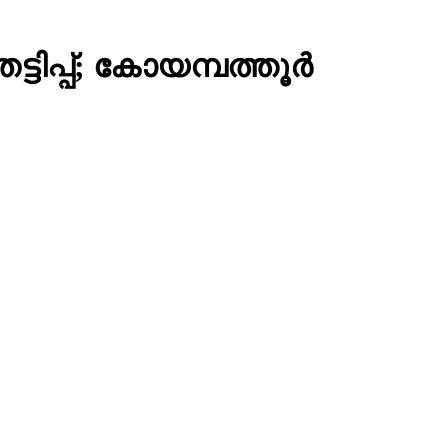
ിപ്പ്; കോയമ്പത്തൂര്‍