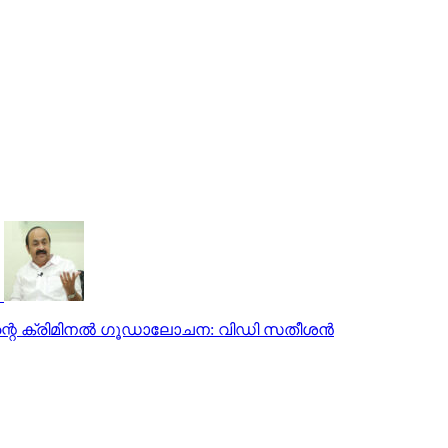
്മിന്റെ ക്രിമിനല്‍ ഗൂഡാലോചന: വിഡി സതീശന്‍