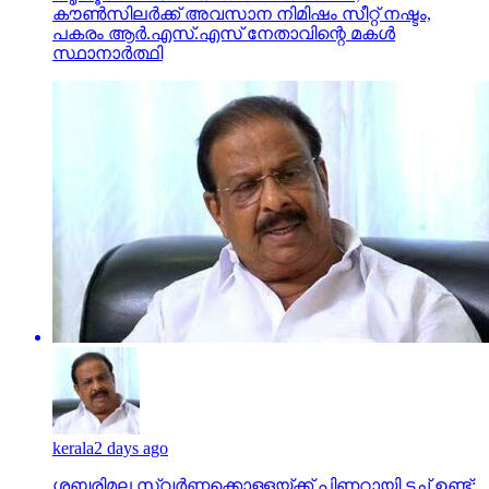
കൗണ്‍സിലര്‍ക്ക് അവസാന നിമിഷം സീറ്റ് നഷ്ടം,
പകരം ആര്‍.എസ്.എസ് നേതാവിന്റെ മകള്‍
സ്ഥാനാര്‍ത്ഥി
kerala
2 days ago
ശബരിമല സ്വര്‍ണ്ണക്കൊള്ളയ്ക്ക് പിണറായി ടച്ച് ഉണ്ട്;