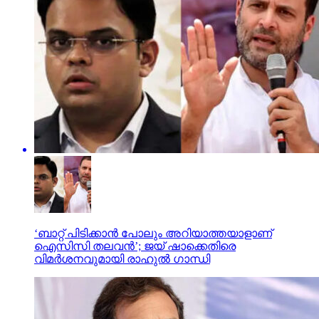
‘ബാറ്റ് പിടിക്കാൻ പോലും അറിയാത്തയാളാണ്
ഐസിസി തലവൻ’; ജയ് ഷാക്കെതിരെ
വിമർശനവുമായി രാഹുൽ ഗാന്ധി