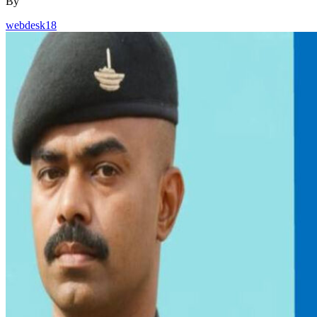
By
webdesk18