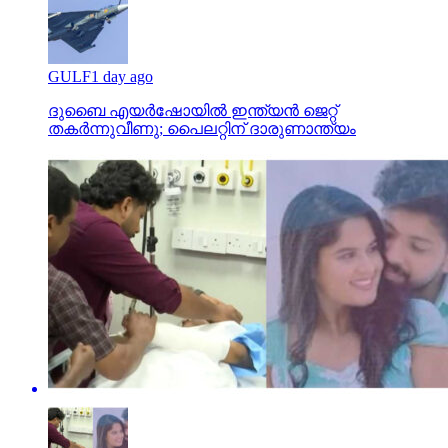
GULF
1 day ago
ദുബൈ എയര്‍ഷോയില്‍ ഇന്ത്യന്‍ ജെറ്റ്
തകര്‍ന്നുവീണു; പൈലറ്റിന് ദാരുണാന്ത്യം