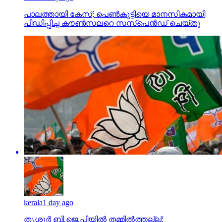
പാലത്തായി കേസ്; പെൺകുട്ടിയെ മാനസികമായി
പീഡിപ്പിച്ച കൗൺസലറെ സസ്പെൻഡ് ചെയ്തു
kerala
1 day ago
തൃശൂര്‍ ബി.ജെ.പിയില്‍ തമ്മില്‍ത്തല്ല്;