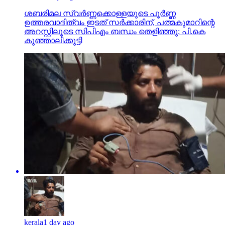
ശബരിമല സ്വര്‍ണ്ണക്കൊള്ളയുടെ പൂര്‍ണ്ണ
ഉത്തരവാദിത്വം ഇടത് സര്‍ക്കാരിന്, പത്മകുമാറിന്റെ
അറസ്റ്റിലൂടെ സിപിഎം ബന്ധം തെളിഞ്ഞു: പി.കെ
കുഞ്ഞാലിക്കുട്ടി
kerala
1 day ago