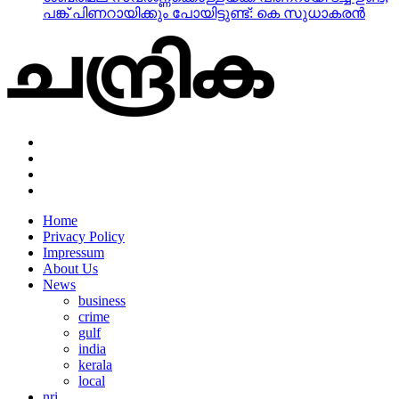
പങ്ക് പിണറായിക്കും പോയിട്ടുണ്ട്: കെ സുധാകരന്‍
Home
Privacy Policy
Impressum
About Us
News
business
crime
gulf
india
kerala
local
nri