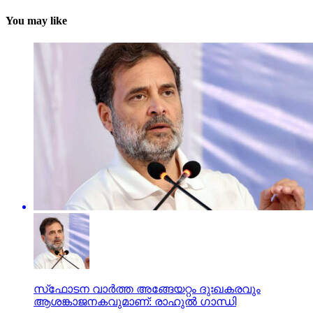
You may like
സ്‌ഫോടന വാര്‍ത്ത അങ്ങേയറ്റം ദുഃഖകരവും
ആശങ്കാജനകവുമാണ്: രാഹുല്‍ ഗാന്ധി