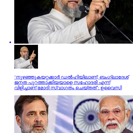
‘നുഴഞ്ഞുകയറ്റക്കാർ ഡൽഹിയിലാണ്; ബംഗ്ലാദേശ്
ജനത പുറത്താക്കിയയാളെ സഹോദരി എന്ന്
വിളിച്ചാണ് മോദി സ്വാഗതം ചെയ്തത്’: ഉവൈസി