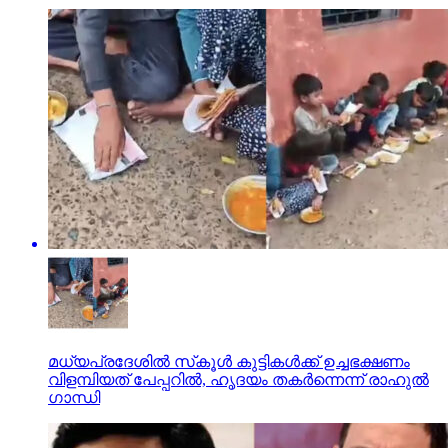
മധ്യപ്രദേശില്‍ സ്‌കൂള്‍ കുട്ടികള്‍ക്ക് ഉച്ചഭക്ഷണം
വിളമ്പിയത്‌ പേപ്പറില്‍, ഹൃദയം തകര്‍ന്നെന്ന് രാഹുല്‍
ഗാന്ധി