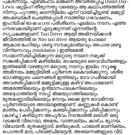
പകർന്നാട്ടം. എബ്രഹാം ലിങ്കനെ അവതരിപ്പിച്ച Daniel Day-
Lewis ഷൂട്ടിംഗ് തീരുന്നതു വരെയും ആ കഥാപത്രത്തിൽ
നിന്നും പുറത്തു കടന്നിട്ടില്ല എന്ന് വായിച്ചിട്ടുണ്ട്. മമ്മൂട്ടി
അംബേദ്കർ ചെയ്തപ്പോൾ നടത്തിയ ഗവേഷണം,
ഇംഗ്ലീഷ് ഭാഷ accent പരിശീലനം എല്ലാം നടനം എത്ര
ഗൗരവമായിട്ടാണ് എടുക്കുന്നത് എന്നതിന്റെ
സൂചകങ്ങളാണ്. Taxi Driver ആയി അഭിനയിക്കാൻ
ജീവിതത്തിൽ de Niro taxi driver ആയതു പോലെ!
ആകാര ഭംഗിയും ശബ്ദ സൗകുമാര്യവും അപാര ശബ്ദ
വിന്യസവും (modulation ) ഇത്രമേൽ
സാമാന്വയിച്ചിരിക്കുന്ന മറ്റൊരു നടനെ നമുക്ക്
സങ്കൽപ്പിക്കാൻ കഴിയില്ല. ഭാഷയുടെ വൈവിധ്യങ്ങളും
ഇത്രമേൽ വഴങ്ങുന്ന മറ്റൊരു നടനും ഇല്ല. സൂക്ഷ്മ
അഭിനയം മമ്മൂട്ടിയിൽ പൂർണത കൈവരിക്കുന്നു. ശരീര
ഭാഗങ്ങളുടെ ചലനങ്ങൾ ഇത്രയും ഭാവ ഗംഭീരമായി
അവതരിപ്പിക്കാൻ മമ്മൂട്ടിക്കുള്ള കഴിവ് അപാരമാണ്.
അമരത്തിലെയും ഉദ്യാനപാലകനിലെയും
അദ്ദേഹത്തിന്റെ നടപ്പ്, ഭ്രമയുഗത്തിലെയും
ഭൂതകണ്ണാടിയിലെയും നോട്ടം ഒക്കെ ഈ ഭാവഭിനയ
പൂർണതയുടെ അടയാളങ്ങളാണ്. കണ്ണുകൾ കൊണ്ട്
മാത്രം പേടിപ്പിക്കാനും കരയിപ്പിക്കാനും ചിരിപ്പിക്കാനും
(കാഴ്ച്ച ) കഴിയുന്ന അപൂർവം നടന്മാരിൽ ഒരാൾ! ഒരു
വടക്കൻ വീരഗാഥ, അമരം, വാത്സല്യം, കാഴ്ച, മൃഗയ,
വിധേയൻ, ഭൂതകണ്ണാടി, മതിലുകൾ, പാലേരി മാണിക്യം,
പൊന്തൻ മാട, പ്രാഞ്ചിയേട്ടൻ, അരയന്നങ്ങളുടെ വീട്,