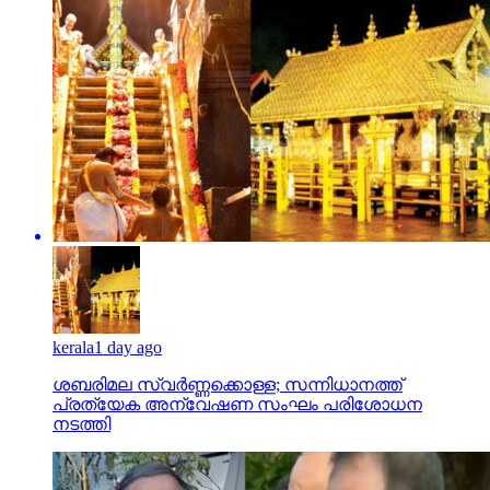
kerala
1 day ago
ശബരിമല സ്വര്‍ണ്ണക്കൊള്ള; സന്നിധാനത്ത്
പ്രത്യേക അന്വേഷണ സംഘം പരിശോധന
നടത്തി