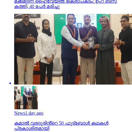
മക്കമദീന ഹൈവേയില്‍ ഭീകരാപകടം: ഉംറ ബസ്
കത്തി, 40 പേര്‍ മരിച്ചു
News
1 day ago
കമാൽ വരദൂരിൻ്റെ 50 ഫുട്ബോൾ കഥകൾ
പ്രകാശിതമായി