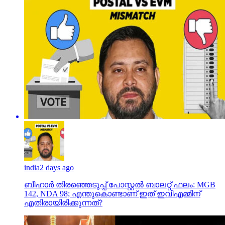
india
2 days ago
ബീഹാർ തിരഞ്ഞെടുപ്പ് പോസ്റ്റൽ ബാലറ്റ് ഫലം: MGB
142, NDA 98; എന്തുകൊണ്ടാണ് ഇത് ഇവിഎമ്മിന്
എതിരായിരിക്കുന്നത്?