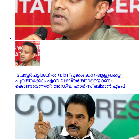
‘വോട്ടര്‍പട്ടികയില്‍ നിന്ന് എങ്ങെനെ ആളുകളെ
പുറത്താക്കാം എന്ന ലക്ഷ്യത്തോടെയാണ് sir
കൊണ്ടുവന്നത്’: അഡ്വ. ഹാരിസ് ബീരാൻ എംപി