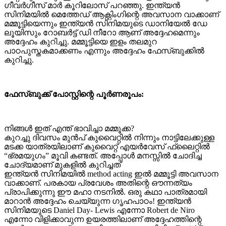
ഗീവര്‍ഗീസ് മാര്‍ കൂറിലോസ് പറഞ്ഞു. ഇന്ത്യന്‍
സിനിമയില്‍ മെത്തേഡ് ആക്റ്റിംഗിന്റെ അവസാന വാക്കാണ്
മമ്മൂട്ടിയെന്നും ഇന്ത്യന്‍ സിനിമയുടെ ഡാനിയേല്‍ ഡേ
ലൂയിസും റോബര്‍ട്ട് ഡി നീറോ ആണ് അദ്ദേഹമെന്നും
അദ്ദേഹം കുറിച്ചു. മമ്മൂട്ടിയെ ഇളം തലമുറ
പാഠപുസ്തകമാക്കണം എന്നും അദ്ദേഹം ഫേസ്ബുക്കില്‍
കുറിച്ചു.
ഫേസ്ബുക്ക് പോസ്റ്റിന്റെ പൂർണരൂപം:
നിങ്ങൾ ഇത് എന്ത് ഭാവിച്ചാ മമ്മൂക്ക?
കുറച്ചു ദിവസം മുൻപ് കുവൈറ്റിൽ നിന്നും നാട്ടിലേക്കുള്ള
മടക്ക യാത്രയിലാണ് കുവൈറ്റ്‌ എയർവേസ് ഫ്ലൈറ്റിൽ
“ഭ്രമയുഗം” മൂവി കണ്ടത്. അപ്പോൾ മനസ്സിൽ ചോദിച്ച
ചോദ്യമാണ് മുകളിൽ കുറിച്ചത്
ഇന്ത്യൻ സിനിമയിൽ method acting ഇൽ മമ്മൂട്ടി അവസാന
വാക്കാണ്. പരകായ പ്രവേശം അതിന്റെ ഔന്നത്യം
പ്രാപിക്കുന്നു ഈ മഹാ നടനിൽ. ഒരു കഥാ പാത്രമായി
മാറാൻ അദ്ദേഹം ചെയ്യുന്ന ഗൃഹപാഠം! ഇന്ത്യൻ
സിനിമയുടെ Daniel Day- Lewis എന്നോ Robert de Niro
എന്നോ വിളിക്കാവുന്ന ഉയരത്തിലാണ് അദ്ദേഹത്തിന്റെ