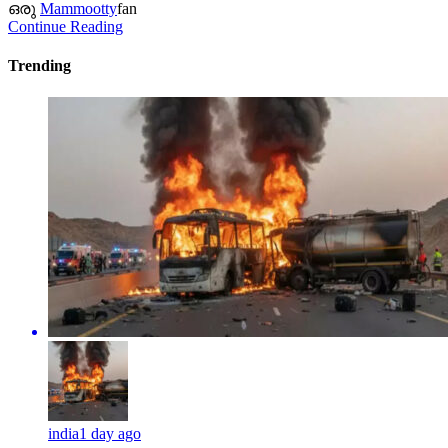
ഒരു
Mammootty
fan
Continue Reading
Trending
india
1 day ago