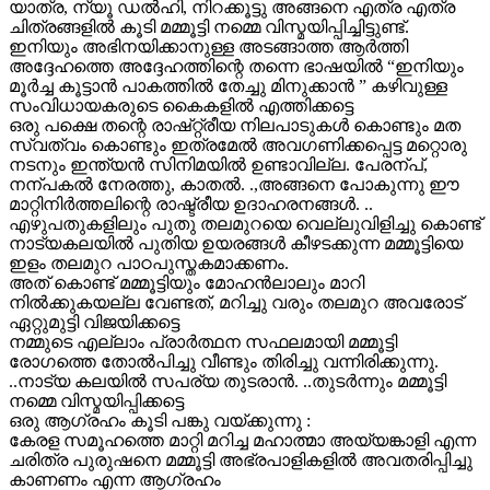
യാത്ര, ന്യൂ ഡൽഹി, നിറക്കൂട്ടു അങ്ങനെ എത്ര എത്ര
ചിത്രങ്ങളിൽ കൂടി മമ്മൂട്ടി നമ്മെ വിസ്മയിപ്പിച്ചിട്ടുണ്ട്.
ഇനിയും അഭിനയിക്കാനുള്ള അടങ്ങാത്ത ആർത്തി
അദ്ദേഹത്തെ അദ്ദേഹത്തിന്റെ തന്നെ ഭാഷയിൽ “ഇനിയും
മൂർച്ച കൂട്ടാൻ പാകത്തിൽ തേച്ചു മിനുക്കാൻ ” കഴിവുള്ള
സംവിധായകരുടെ കൈകളിൽ എത്തിക്കട്ടെ
ഒരു പക്ഷെ തന്റെ രാഷ്റ്റ്രീയ നിലപാടുകൾ കൊണ്ടും മത
സ്വത്വം കൊണ്ടും ഇത്രമേൽ അവഗണിക്കപ്പെട്ട മറ്റൊരു
നടനും ഇന്ത്യൻ സിനിമയിൽ ഉണ്ടാവില്ല. പേരന്പ്,
നന്പകൽ നേരത്തു, കാതൽ. .,അങ്ങനെ പോകുന്നു ഈ
മാറ്റിനിർത്തലിന്റെ രാഷ്ട്രീയ ഉദാഹരനങ്ങൾ. ..
എഴുപതുകളിലും പുതു തലമുറയെ വെല്ലുവിളിച്ചു കൊണ്ട്
നാട്യകലയിൽ പുതിയ ഉയരങ്ങൾ കീഴടക്കുന്ന മമ്മൂട്ടിയെ
ഇളം തലമുറ പാഠപുസ്തകമാക്കണം.
അത് കൊണ്ട് മമ്മൂട്ടിയും മോഹൻലാലും മാറി
നിൽക്കുകയല്ല വേണ്ടത്, മറിച്ചു വരും തലമുറ അവരോട്
ഏറ്റുമുട്ടി വിജയിക്കട്ടെ
നമ്മുടെ എല്ലാം പ്രാർത്ഥന സഫലമായി മമ്മൂട്ടി
രോഗത്തെ തോൽപിച്ചു വീണ്ടും തിരിച്ചു വന്നിരിക്കുന്നു.
..നാട്യ കലയിൽ സപര്യ തുടരാൻ. ..തുടർന്നും മമ്മൂട്ടി
നമ്മെ വിസ്മയിപ്പിക്കട്ടെ
ഒരു ആഗ്രഹം കൂടി പങ്കു വയ്ക്കുന്നു :
കേരള സമൂഹത്തെ മാറ്റി മറിച്ച മഹാത്മാ അയ്യങ്കാളി എന്ന
ചരിത്ര പുരുഷനെ മമ്മൂട്ടി അഭ്രപാളികളിൽ അവതരിപ്പിച്ചു
കാണണം എന്ന ആഗ്രഹം