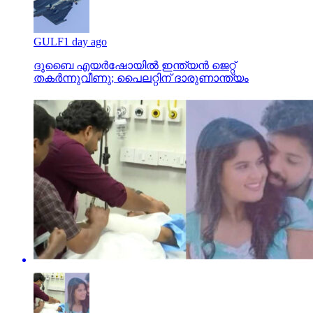
GULF
1 day ago
ദുബൈ എയര്‍ഷോയില്‍ ഇന്ത്യന്‍ ജെറ്റ്
തകര്‍ന്നുവീണു; പൈലറ്റിന് ദാരുണാന്ത്യം