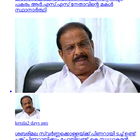
പകരം ആര്‍.എസ്.എസ് നേതാവിന്റെ മകള്‍
സ്ഥാനാര്‍ത്ഥി
kerala
2 days ago
ശബരിമല സ്വര്‍ണ്ണക്കൊള്ളയ്ക്ക് പിണറായി ടച്ച് ഉണ്ട്;
പങ്ക് പിണറായിക്കും പോയിട്ടുണ്ട്: കെ സുധാകരന്‍