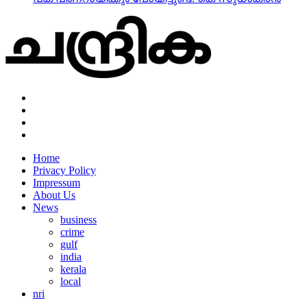
Home
Privacy Policy
Impressum
About Us
News
business
crime
gulf
india
kerala
local
nri