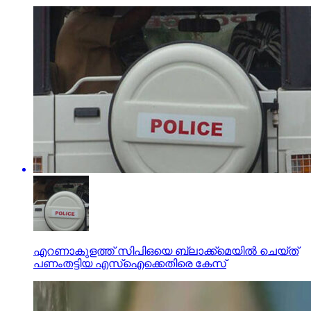
എറണാകുളത്ത് സിപിഒയെ ബ്ലാക്ക്‌മെയില്‍ ചെയ്ത്
പണംതട്ടിയ എസ്‌ഐക്കെതിരെ കേസ്