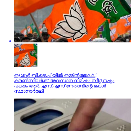
തൃശൂര്‍ ബി.ജെ.പിയില്‍ തമ്മില്‍ത്തല്ല്;
കൗണ്‍സിലര്‍ക്ക് അവസാന നിമിഷം സീറ്റ് നഷ്ടം,
പകരം ആര്‍.എസ്.എസ് നേതാവിന്റെ മകള്‍
സ്ഥാനാര്‍ത്ഥി