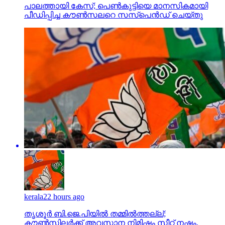
പാലത്തായി കേസ്; പെൺകുട്ടിയെ മാനസികമായി
പീഡിപ്പിച്ച കൗൺസലറെ സസ്പെൻഡ് ചെയ്തു
kerala
22 hours ago
തൃശൂര്‍ ബി.ജെ.പിയില്‍ തമ്മില്‍ത്തല്ല്;
കൗണ്‍സിലര്‍ക്ക് അവസാന നിമിഷം സീറ്റ് നഷ്ടം,