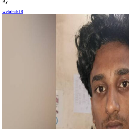
By
webdesk18