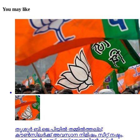
You may like
തൃശൂര്‍ ബി.ജെ.പിയില്‍ തമ്മില്‍ത്തല്ല്;
കൗണ്‍സിലര്‍ക്ക് അവസാന നിമിഷം സീറ്റ് നഷ്ടം,