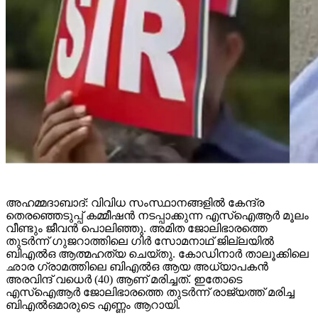
അഹമ്മദാബാദ്: വിവിധ സംസ്ഥാനങ്ങളിൽ കേന്ദ്ര
തെരഞ്ഞെടുപ്പ് കമ്മീഷൻ നടപ്പാക്കുന്ന എസ്ഐആർ മൂലം
വീണ്ടും ജീവൻ പൊലിഞ്ഞു. അമിത ജോലിഭാരത്തെ
തുടർന്ന് ​ഗുജറാത്തിലെ ​ഗിർ സോമനാഥ് ജില്ലയിൽ
ബിഎൽഒ ആത്മഹത്യ ചെയ്തു. കോഡിനാർ താലൂക്കിലെ
ഛാര ​ഗ്രാമത്തിലെ ബിഎൽഒ ആയ അധ്യാപകൻ
അരവിന്ദ് വധെർ (40) ആണ് മരിച്ചത്. ഇതോടെ
എസ്ഐആർ ജോലിഭാരത്തെ തുടർന്ന് രാജ്യത്ത് മരിച്ച
ബിഎൽഒമാരുടെ എണ്ണം ആറായി.