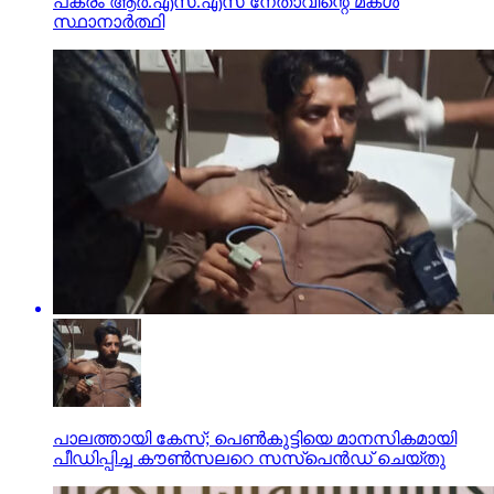
പകരം ആര്‍.എസ്.എസ് നേതാവിന്റെ മകള്‍
സ്ഥാനാര്‍ത്ഥി
പാലത്തായി കേസ്; പെൺകുട്ടിയെ മാനസികമായി
പീഡിപ്പിച്ച കൗൺസലറെ സസ്പെൻഡ് ചെയ്തു