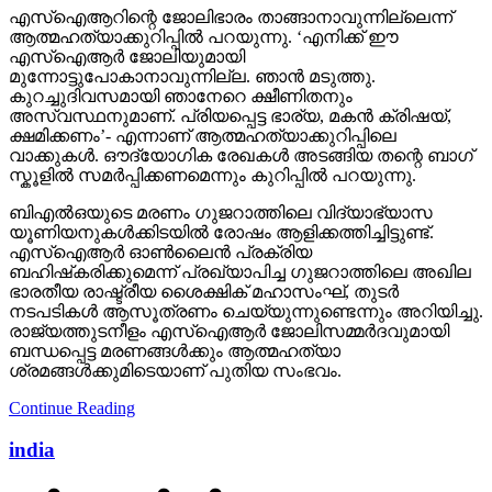
എസ്ഐആറിന്റെ ജോലിഭാരം താങ്ങാനാവുന്നില്ലെന്ന്
ആത്മഹത്യാക്കുറിപ്പിൽ പറയുന്നു. ‘എനിക്ക് ഈ
എസ്ഐആർ ജോലിയുമായി
മുന്നോട്ടുപോകാനാവുന്നില്ല. ഞാൻ മടുത്തു.
കുറച്ചുദിവസമായി ഞാനേറെ ക്ഷീണിതനും
അസ്വസ്ഥനുമാണ്. പ്രിയപ്പെട്ട ഭാര്യ, മകൻ ക്രിഷയ്,
ക്ഷമിക്കണം’- എന്നാണ് ആത്മഹത്യാക്കുറിപ്പിലെ
വാക്കുകൾ. ഔദ്യോഗിക രേഖകൾ അടങ്ങിയ തന്റെ ബാഗ്
സ്കൂളിൽ സമർപ്പിക്കണമെന്നും കുറിപ്പിൽ പറയുന്നു.
ബിഎൽഒയുടെ മരണം ഗുജറാത്തിലെ വിദ്യാഭ്യാസ
യൂണിയനുകൾക്കിടയിൽ രോഷം ആളിക്കത്തിച്ചിട്ടുണ്ട്.
എസ്‌ഐആർ ഓൺലൈൻ പ്രക്രിയ
ബഹിഷ്‌കരിക്കുമെന്ന് പ്രഖ്യാപിച്ച ഗുജറാത്തിലെ അഖില
ഭാരതീയ രാഷ്ട്രീയ ശൈക്ഷിക് മഹാസംഘ്‌, തുടർ
നടപടികൾ ആസൂത്രണം ചെയ്യുന്നുണ്ടെന്നും അറിയിച്ചു.
രാജ്യത്തുടനീളം എസ്‌ഐആർ ജോലിസമ്മർദവുമായി
ബന്ധപ്പെട്ട മരണങ്ങൾക്കും ആത്മഹത്യാ
ശ്രമങ്ങൾക്കുമിടെയാണ് പുതിയ സംഭവം.
Continue Reading
india