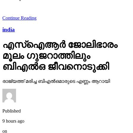
Continue Reading
india
എസ്ഐആർ ജോലിഭാരം
മൂലം ​ഗുജറാത്തിലും
ബിഎൽഒ ജീവനൊടുക്കി
രാജ്യത്ത് മരിച്ച ബിഎൽഒമാരുടെ എണ്ണം ആറായി
Published
9 hours ago
on