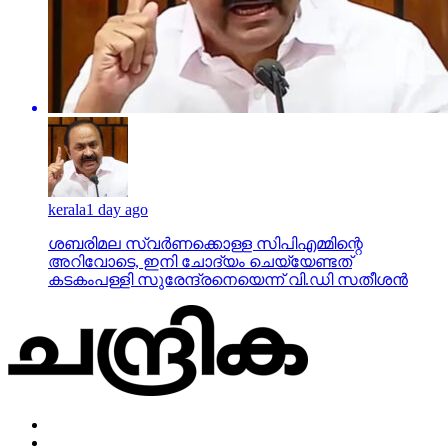
kerala
1 day ago
ശബരിമല സ്വര്‍ണക്കൊള്ള സിപിഎമ്മിന്റെ
അറിവോടെ, ഇനി ചോദ്യം ചെയ്യേണ്ടത്
കടകംപള്ളി സുരേന്ദ്രനെയെന്ന് വി.ഡി സതീശന്‍