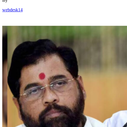
By
webdesk14