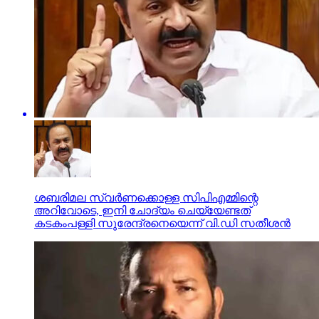
ശബരിമല സ്വര്‍ണക്കൊള്ള സിപിഎമ്മിന്റെ
അറിവോടെ, ഇനി ചോദ്യം ചെയ്യേണ്ടത്
കടകംപള്ളി സുരേന്ദ്രനെയെന്ന് വി.ഡി സതീശന്‍