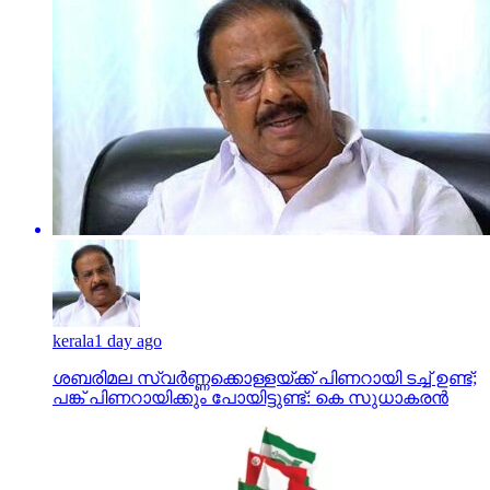
kerala
1 day ago
ശബരിമല സ്വര്‍ണ്ണക്കൊള്ളയ്ക്ക് പിണറായി ടച്ച് ഉണ്ട്;
പങ്ക് പിണറായിക്കും പോയിട്ടുണ്ട്: കെ സുധാകരന്‍