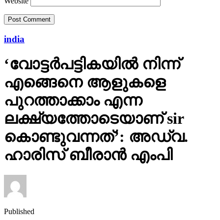
Website
india
‘വോട്ടര്‍പട്ടികയില്‍ നിന്ന്
എങ്ങെനെ ആളുകളെ
പുറത്താക്കാം എന്ന
ലക്ഷ്യത്തോടെയാണ് sir
കൊണ്ടുവന്നത്’: അഡ്വ.
ഹാരിസ് ബീരാൻ എംപി
Published