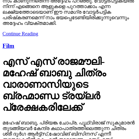
നാം കാണുന്നതെന്ന് അദ്ദേഹം പറഞ്ഞു. വോട്ടര്‍പട്ടികയില്‍
നിന്ന് എങ്ങെനെ ആളുകളെ പുറത്താക്കാം എന്ന
ലക്ഷ്യത്തോടെയാണ് ഈ സമഗ്ര വോട്ടര്‍പട്ടിക
പരിഷ്‌കരണമെന്ന് നാം ഭയപ്പെടേണ്ടിയിരിക്കുന്നുവെന്നും
അദ്ദേഹം വ്യക്തമാക്കി.
Continue Reading
Film
എസ് എസ് രാജമൗലി-
മഹേഷ് ബാബു ചിത്രം
വാരാണാസിയുടെ
ബ്രഹ്മാണ്ഡ ട്രയ്ലർ
പ്രേക്ഷകരിലേക്ക്
മഹേഷ് ബാബു, പ്രിയങ്ക ചോപ്ര, പൃഥ്വിരാജ് സുകുമാരൻ
തുടങ്ങിയവർ കേന്ദ്ര കഥാപാത്രത്തിലെത്തുന്ന ചിത്രം
ശ്രീ ദുർഗ ആർട്ട്സ്,ഷോവിങ് ബിസിനസ് എന്നീ