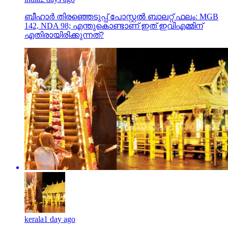
ബീഹാർ തിരഞ്ഞെടുപ്പ് പോസ്റ്റൽ ബാലറ്റ് ഫലം: MGB
142, NDA 98; എന്തുകൊണ്ടാണ് ഇത് ഇവിഎമ്മിന്
എതിരായിരിക്കുന്നത്?
kerala
1 day ago