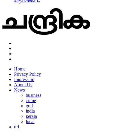
ആക്രമണം
Home
Privacy Policy
Impressum
About Us
News
business
crime
gulf
india
kerala
local
nri