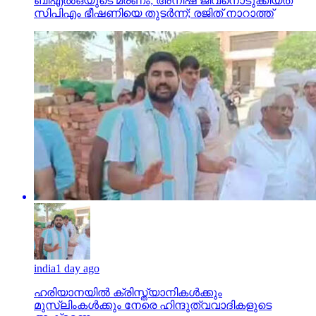
ബിഎല്‍ഒയുടെ മരണം; അനീഷ് ജീവനൊടുക്കിയത്
സിപിഎം ഭീഷണിയെ തുടര്‍ന്ന്; രജിത് നാറാത്ത്
india
1 day ago
ഹരിയാനയില്‍ ക്രിസ്ത്യാനികള്‍ക്കും
മുസ്‌ലിംകള്‍ക്കും നേരെ ഹിന്ദുത്വവാദികളുടെ