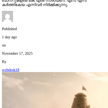
ബാനറുകളിൽ കെ എൽ നാരായണ, എസ് എസ്
കർത്തികേയ എന്നിവർ നിർമ്മിക്കുന്നു.
Published
1 day ago
on
November 17, 2025
By
webdesk18