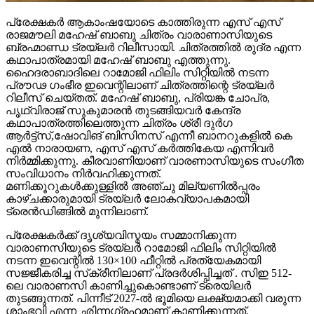
പ്രേക്ഷകർ ആകാംഷയോടെ കാത്തിരുന്ന എസ് എസ്
രാജമൗലി മഹേഷ് ബാബു ചിത്രം വാരാണാസിയുടെ
ബ്രഹ്മാണ്ഡ ട്രയ്ലർ റിലീസായി. ചിത്രത്തിൽ രുദ്ര എന്ന
കഥാപാത്രമായി മഹേഷ് ബാബു എത്തുന്നു.
ഹൈദരാബാദിലെ റാമോജി ഫിലിം സിറ്റിയിൽ നടന്ന
പ്രൗഢ ഗംഭീര ഇവെന്റിലാണ് ചിത്രത്തിന്റെ ട്രയ്ലർ
റിലീസ് ചെയ്തത്. മഹേഷ് ബാബു, പ്രിയങ്ക ചോപ്ര,
പൃഥ്വിരാജ് സുകുമാരൻ തുടങ്ങിയവർ കേന്ദ്ര
കഥാപാത്രത്തിലെത്തുന്ന ചിത്രം ശ്രീ ദുർഗ
ആർട്ട്സ്,ഷോവിങ് ബിസിനസ് എന്നീ ബാനറുകളിൽ കെ
എൽ നാരായണ, എസ് എസ് കർത്തികേയ എന്നിവർ
നിർമ്മിക്കുന്നു. കീരവാണിയാണ് വാരണാസിയുടെ സംഗീത
സംവിധാനം നിർവഹിക്കുന്നത്.
മണിക്കൂറുകൾക്കുള്ളിൽ അഞ്ചു മില്യണിൽപ്പരം
കാഴ്ചക്കാരുമായി ട്രയ്ലർ ലോകവ്യാപകമായി
ട്രെൻഡിങ്ങിൽ മുന്നിലാണ്.
പ്രേക്ഷകർക്ക് ദൃശ്യവിസ്മയം സമ്മാനിക്കുന്ന
വാരാണസിയുടെ ട്രയ്ലർ റാമോജി ഫിലിം സിറ്റിയിൽ
നടന്ന ഇവെന്റിൽ 130×100 ഫീറ്റിൽ പ്രത്യേകമായി
സജ്ജീകരിച്ച സ്‌ക്രീനിലാണ് പ്രദർശിപ്പിച്ചത് . സിഇ 512-
ലെ വാരാണസി കാണിച്ചുകൊണ്ടാണ് ട്രെയിലര്‍
തുടങ്ങുന്നത്. പിന്നീട് 2027-ല്‍ ഭൂമിയെ ലക്ഷ്യമാക്കി വരുന്ന
ശാംഭവി എന്ന ഛിന്നഗ്രഹമാണ് കാണിക്കുന്നത്.