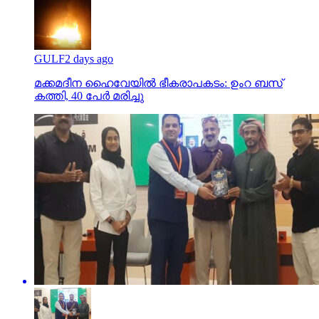
GULF
2 days ago
മക്കമദീന ഹൈവേയില്‍ ഭീകരാപകടം: ഉംറ ബസ്
കത്തി, 40 പേര്‍ മരിച്ചു