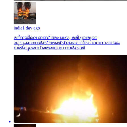
india
1 day ago
മദീനയിലെ ബസ് അപകടം; മരിച്ചവരുടെ
കുടുംബങ്ങള്‍ക്ക് അഞ്ച് ലക്ഷം വീതം ധനസഹായം
നല്‍കുമെന്ന് തെലങ്കാന സര്‍ക്കാര്‍