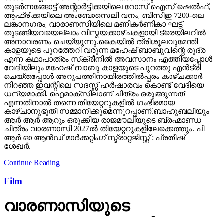
തുടര്‍ന്നങ്ങോട്ട് അന്റാര്‍ട്ടിക്കയിലെ റോസ് ഐസ് ഷെല്‍ഫ്,
ആഫ്രിക്കയിലെ അംബോസെലി വനം, ബിസിഇ 7200-ലെ
ലങ്കാനഗരം, വാരാണസിയിലെ മണികര്‍ണികാ ഘട്ട്
തുടങ്ങിയവയെല്ലാം വിസ്മയക്കാഴ്ചകളായി ട്രെയിലറില്‍
അനാവരണം ചെയ്യുന്നു.കൈയില്‍ ത്രിശൂലവുമേന്തി
കാളയുടെ പുറത്തേറി വരുന്ന മഹേഷ് ബാബുവിന്റെ രുദ്ര
എന്ന കഥാപാത്രം സ്‌ക്രീനിൽ അവസാനം എത്തിയപ്പോൾ
വേദിയിലും മഹേഷ് ബാബു കാളയുടെ പുറത്തു എൻട്രി
ചെയ്തപ്പോൾ അറുപത്തിനായിരത്തിൽപ്പരം കാഴ്ചക്കാർ
നിറഞ്ഞ ഇവന്റിലെ സദസ്സ് ഹർഷാരവം കൊണ്ട് വേദിയെ
ധന്യമാക്കി. ഐമാക്‌സിലാണ് ചിത്രം ഒരുങ്ങുന്നത്
എന്നതിനാല്‍ തന്നെ തിയേറ്ററുകളില്‍ ഗംഭീരമായ
കാഴ്ചാനുഭൂതി സമ്മാനിക്കുമെന്നുറപ്പാണ്.ബാഹുബലിയും
ആർ ആർ ആറും ഒരുക്കിയ രാജമൗലിയുടെ ബ്രഹ്മാണ്ഡ
ചിത്രം വാരണാസി 2027ൽ തിയേറ്ററുകളിലേക്കെത്തും. പി
ആർ ഓ ആൻഡ് മാർക്കറ്റിംഗ് സ്ട്രാറ്റജിസ്റ്റ് : പ്രതീഷ്
ശേഖർ.
Continue Reading
Film
വാരണാസിയുടെ