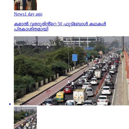
News
1 day ago
കമാൽ വരദൂരിൻ്റെ 50 ഫുട്ബോൾ കഥകൾ
പ്രകാശിതമായി