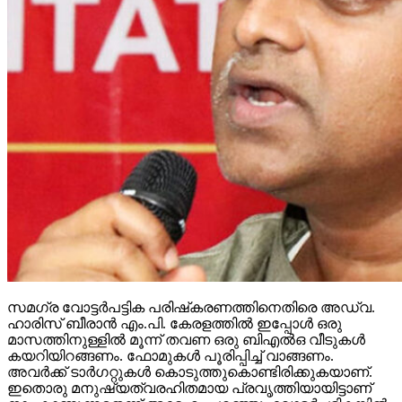
സമഗ്ര വോട്ടര്‍പട്ടിക പരിഷ്‌കരണത്തിനെതിരെ അഡ്വ.
ഹാരിസ് ബീരാന്‍ എം.പി. കേരളത്തില്‍ ഇപ്പോള്‍ ഒരു
മാസത്തിനുള്ളില്‍ മൂന്ന് തവണ ഒരു ബിഎല്‍ഒ വീടുകള്‍
കയറിയിറങ്ങണം. ഫോമുകള്‍ പൂരിപ്പിച്ച് വാങ്ങണം.
അവര്‍ക്ക് ടാര്‍ഗറ്റുകള്‍ കൊടുത്തുകൊണ്ടിരിക്കുകയാണ്.
ഇതൊരു മനുഷ്യത്വരഹിതമായ പ്രവൃത്തിയായിട്ടാണ്