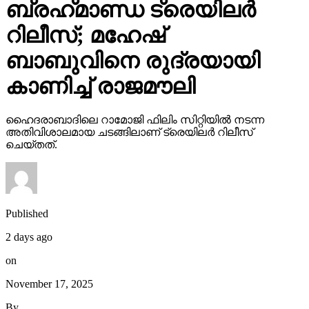
ബ്രഹ്‌മാണ്ഡ ട്രെയിലര്‍
റിലീസ്; മഹേഷ്
ബാബുവിനെ രുദ്രയായി
കാണിച്ച് രാജമൗലി
ഹൈദരാബാദിലെ റാമോജി ഫിലിം സിറ്റിയില്‍ നടന്ന
അതിവിശാലമായ ചടങ്ങിലാണ് ട്രെയിലര്‍ റിലീസ്
ചെയ്തത്.
Published
2 days ago
on
November 17, 2025
By