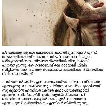
പ്രേക്ഷകര്‍ ആകാംക്ഷയോടെ കാത്തിരുന്ന എസ്.എസ്.
രാജമൗലിമഹേഷ് ബാബു ചിത്രം ‘വാരണാസി’യുടെ
ഭര്തൃസന്ദര്‍ശനം നിറഞ്ഞ ട്രെയിലര്‍ വിസ്മയമായി
പുറത്തുവന്നു. ഹൈദരാബാദിലെ റാമോജി ഫിലിം
സിറ്റിയില്‍ നടന്ന അതിവിശാലമായ ചടങ്ങിലാണ് ട്രെയിലര്‍
റിലീസ് ചെയ്തത്.
ചിത്രത്തില്‍ രുദ്ര എന്ന കഥാപാത്രമായി മഹേഷ് ബാബു
എത്തുന്നു. മഹേഷ് ബാബു, പ്രിയങ്ക ചോപ്ര, പൃഥ്വിരാജ്
സുകുമാരന്‍ എന്നിവര്‍ കേന്ദ്ര കഥാപാത്രങ്ങളായി
എത്തുന്ന ചിത്രം ശ്രീ ദുര്ഗ ആര്‍ട്‌സ്, ഷോവിങ്
ബിസിനസ് ബാനറുകളില്‍ കെ. എല്‍. നാരായണ,
എസ്.എസ്. കര്‍ത്തികേയ എന്നിവര്‍ നിര്‍മ്മിക്കുന്നു.