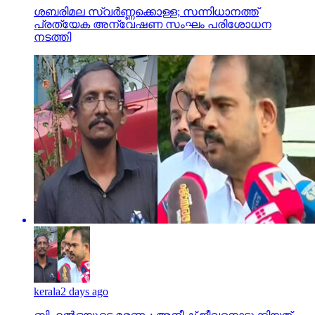
ശബരിമല സ്വര്‍ണ്ണക്കൊള്ള; സന്നിധാനത്ത്
പ്രത്യേക അന്വേഷണ സംഘം പരിശോധന
നടത്തി
kerala
2 days ago