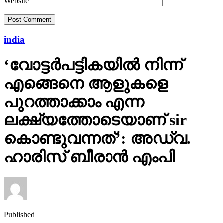
Website
india
‘വോട്ടര്‍പട്ടികയില്‍ നിന്ന്
എങ്ങെനെ ആളുകളെ
പുറത്താക്കാം എന്ന
ലക്ഷ്യത്തോടെയാണ് sir
കൊണ്ടുവന്നത്’: അഡ്വ.
ഹാരിസ് ബീരാൻ എംപി
Published