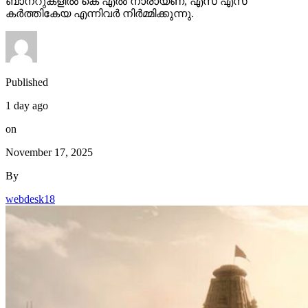
ബാനറുകളിൽ കെ എൽ നാരായണ, എസ് എസ്
കർത്തികേയ എന്നിവർ നിർമ്മിക്കുന്നു.
Published
1 day ago
on
November 17, 2025
By
webdesk18