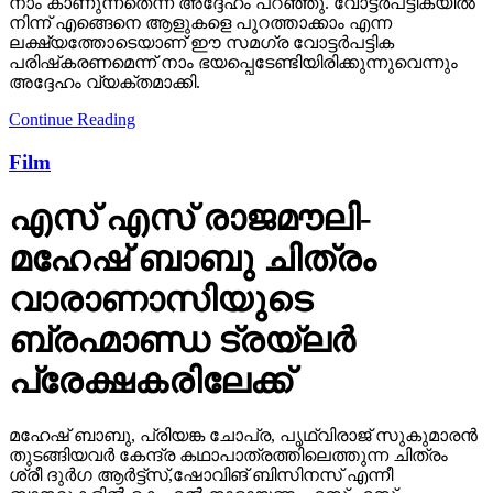
നാം കാണുന്നതെന്ന് അദ്ദേഹം പറഞ്ഞു. വോട്ടര്‍പട്ടികയില്‍
നിന്ന് എങ്ങെനെ ആളുകളെ പുറത്താക്കാം എന്ന
ലക്ഷ്യത്തോടെയാണ് ഈ സമഗ്ര വോട്ടര്‍പട്ടിക
പരിഷ്‌കരണമെന്ന് നാം ഭയപ്പെടേണ്ടിയിരിക്കുന്നുവെന്നും
അദ്ദേഹം വ്യക്തമാക്കി.
Continue Reading
Film
എസ് എസ് രാജമൗലി-
മഹേഷ് ബാബു ചിത്രം
വാരാണാസിയുടെ
ബ്രഹ്മാണ്ഡ ട്രയ്ലർ
പ്രേക്ഷകരിലേക്ക്
മഹേഷ് ബാബു, പ്രിയങ്ക ചോപ്ര, പൃഥ്വിരാജ് സുകുമാരൻ
തുടങ്ങിയവർ കേന്ദ്ര കഥാപാത്രത്തിലെത്തുന്ന ചിത്രം
ശ്രീ ദുർഗ ആർട്ട്സ്,ഷോവിങ് ബിസിനസ് എന്നീ