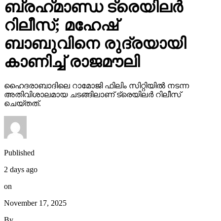
ബ്രഹ്‌മാണ്ഡ ട്രെയിലര്‍
റിലീസ്; മഹേഷ്
ബാബുവിനെ രുദ്രയായി
കാണിച്ച് രാജമൗലി
ഹൈദരാബാദിലെ റാമോജി ഫിലിം സിറ്റിയില്‍ നടന്ന
അതിവിശാലമായ ചടങ്ങിലാണ് ട്രെയിലര്‍ റിലീസ്
ചെയ്തത്.
Published
2 days ago
on
November 17, 2025
By