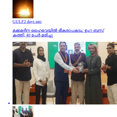
GULF
2 days ago
മക്കമദീന ഹൈവേയില്‍ ഭീകരാപകടം: ഉംറ ബസ്
കത്തി, 40 പേര്‍ മരിച്ചു