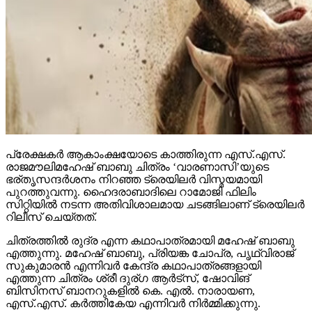
പ്രേക്ഷകര്‍ ആകാംക്ഷയോടെ കാത്തിരുന്ന എസ്.എസ്.
രാജമൗലിമഹേഷ് ബാബു ചിത്രം ‘വാരണാസി’യുടെ
ഭര്തൃസന്ദര്‍ശനം നിറഞ്ഞ ട്രെയിലര്‍ വിസ്മയമായി
പുറത്തുവന്നു. ഹൈദരാബാദിലെ റാമോജി ഫിലിം
സിറ്റിയില്‍ നടന്ന അതിവിശാലമായ ചടങ്ങിലാണ് ട്രെയിലര്‍
റിലീസ് ചെയ്തത്.
ചിത്രത്തില്‍ രുദ്ര എന്ന കഥാപാത്രമായി മഹേഷ് ബാബു
എത്തുന്നു. മഹേഷ് ബാബു, പ്രിയങ്ക ചോപ്ര, പൃഥ്വിരാജ്
സുകുമാരന്‍ എന്നിവര്‍ കേന്ദ്ര കഥാപാത്രങ്ങളായി
എത്തുന്ന ചിത്രം ശ്രീ ദുര്ഗ ആര്‍ട്‌സ്, ഷോവിങ്
ബിസിനസ് ബാനറുകളില്‍ കെ. എല്‍. നാരായണ,
എസ്.എസ്. കര്‍ത്തികേയ എന്നിവര്‍ നിര്‍മ്മിക്കുന്നു.