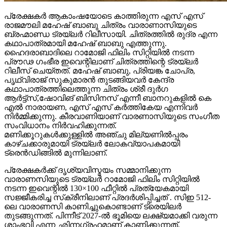
പ്രേക്ഷകർ ആകാംഷയോടെ കാത്തിരുന്ന എസ് എസ്
രാജമൗലി മഹേഷ് ബാബു ചിത്രം വാരാണാസിയുടെ
ബ്രഹ്മാണ്ഡ ട്രയ്ലർ റിലീസായി. ചിത്രത്തിൽ രുദ്ര എന്ന
കഥാപാത്രമായി മഹേഷ് ബാബു എത്തുന്നു.
ഹൈദരാബാദിലെ റാമോജി ഫിലിം സിറ്റിയിൽ നടന്ന
പ്രൗഢ ഗംഭീര ഇവെന്റിലാണ് ചിത്രത്തിന്റെ ട്രയ്ലർ
റിലീസ് ചെയ്തത്. മഹേഷ് ബാബു, പ്രിയങ്ക ചോപ്ര,
പൃഥ്വിരാജ് സുകുമാരൻ തുടങ്ങിയവർ കേന്ദ്ര
കഥാപാത്രത്തിലെത്തുന്ന ചിത്രം ശ്രീ ദുർഗ
ആർട്ട്സ്,ഷോവിങ് ബിസിനസ് എന്നീ ബാനറുകളിൽ കെ
എൽ നാരായണ, എസ് എസ് കർത്തികേയ എന്നിവർ
നിർമ്മിക്കുന്നു. കീരവാണിയാണ് വാരണാസിയുടെ സംഗീത
സംവിധാനം നിർവഹിക്കുന്നത്.
മണിക്കൂറുകൾക്കുള്ളിൽ അഞ്ചു മില്യണിൽപ്പരം
കാഴ്ചക്കാരുമായി ട്രയ്ലർ ലോകവ്യാപകമായി
ട്രെൻഡിങ്ങിൽ മുന്നിലാണ്.
പ്രേക്ഷകർക്ക് ദൃശ്യവിസ്മയം സമ്മാനിക്കുന്ന
വാരാണസിയുടെ ട്രയ്ലർ റാമോജി ഫിലിം സിറ്റിയിൽ
നടന്ന ഇവെന്റിൽ 130×100 ഫീറ്റിൽ പ്രത്യേകമായി
സജ്ജീകരിച്ച സ്‌ക്രീനിലാണ് പ്രദർശിപ്പിച്ചത് . സിഇ 512-
ലെ വാരാണസി കാണിച്ചുകൊണ്ടാണ് ട്രെയിലര്‍
തുടങ്ങുന്നത്. പിന്നീട് 2027-ല്‍ ഭൂമിയെ ലക്ഷ്യമാക്കി വരുന്ന
ശാംഭവി എന്ന ഛിന്നഗ്രഹമാണ് കാണിക്കുന്നത്.