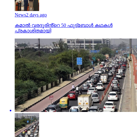
News
2 days ago
കമാൽ വരദൂരിൻ്റെ 50 ഫുട്ബോൾ കഥകൾ
പ്രകാശിതമായി