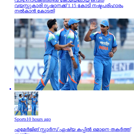
വാഹനാപകടത്തില്‍ കോമയിലായ ഒമ്പത്
വയസ്സുകാരി ദൃഷാനക്ക് 1.15 കോടി നഷ്ടപരിഹാരം
നല്‍കാന്‍ കോടതി
Sports
10 hours ago
എമേര്‍ജിങ് സ്റ്റാര്‍സ് ഏഷ്യ കപ്പില്‍ ഒമാനെ തകര്‍ത്ത്