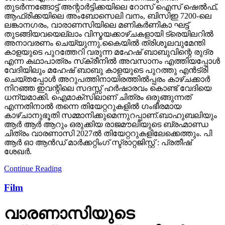
തുടര്‍ന്നങ്ങോട്ട് അന്റാര്‍ട്ടിക്കയിലെ റോസ് ഐസ് ഷെല്‍ഫ്,
ആഫ്രിക്കയിലെ അംബോസെലി വനം, ബിസിഇ 7200-ലെ
ലങ്കാനഗരം, വാരാണസിയിലെ മണികര്‍ണികാ ഘട്ട്
തുടങ്ങിയവയെല്ലാം വിസ്മയക്കാഴ്ചകളായി ട്രെയിലറില്‍
അനാവരണം ചെയ്യുന്നു.കൈയില്‍ ത്രിശൂലവുമേന്തി
കാളയുടെ പുറത്തേറി വരുന്ന മഹേഷ് ബാബുവിന്റെ രുദ്ര
എന്ന കഥാപാത്രം സ്‌ക്രീനിൽ അവസാനം എത്തിയപ്പോൾ
വേദിയിലും മഹേഷ് ബാബു കാളയുടെ പുറത്തു എൻട്രി
ചെയ്തപ്പോൾ അറുപത്തിനായിരത്തിൽപ്പരം കാഴ്ചക്കാർ
നിറഞ്ഞ ഇവന്റിലെ സദസ്സ് ഹർഷാരവം കൊണ്ട് വേദിയെ
ധന്യമാക്കി. ഐമാക്‌സിലാണ് ചിത്രം ഒരുങ്ങുന്നത്
എന്നതിനാല്‍ തന്നെ തിയേറ്ററുകളില്‍ ഗംഭീരമായ
കാഴ്ചാനുഭൂതി സമ്മാനിക്കുമെന്നുറപ്പാണ്.ബാഹുബലിയും
ആർ ആർ ആറും ഒരുക്കിയ രാജമൗലിയുടെ ബ്രഹ്മാണ്ഡ
ചിത്രം വാരണാസി 2027ൽ തിയേറ്ററുകളിലേക്കെത്തും. പി
ആർ ഓ ആൻഡ് മാർക്കറ്റിംഗ് സ്ട്രാറ്റജിസ്റ്റ് : പ്രതീഷ്
ശേഖർ.
Continue Reading
Film
വാരണാസിയുടെ