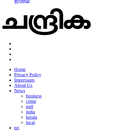
ഇന്ത്യ
Home
Privacy Policy
Impressum
About Us
News
business
crime
gulf
india
kerala
local
nri