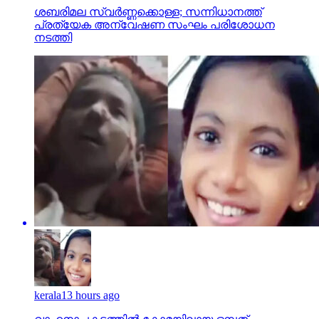
ശബരിമല സ്വര്‍ണ്ണക്കൊള്ള; സന്നിധാനത്ത്
പ്രത്യേക അന്വേഷണ സംഘം പരിശോധന
നടത്തി
kerala
13 hours ago