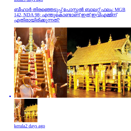
ബീഹാർ തിരഞ്ഞെടുപ്പ് പോസ്റ്റൽ ബാലറ്റ് ഫലം: MGB
142, NDA 98; എന്തുകൊണ്ടാണ് ഇത് ഇവിഎമ്മിന്
എതിരായിരിക്കുന്നത്?
kerala
2 days ago