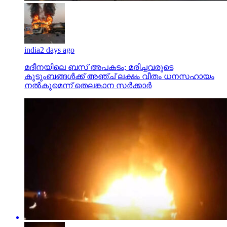
india
2 days ago
മദീനയിലെ ബസ് അപകടം; മരിച്ചവരുടെ
കുടുംബങ്ങള്‍ക്ക് അഞ്ച് ലക്ഷം വീതം ധനസഹായം
നല്‍കുമെന്ന് തെലങ്കാന സര്‍ക്കാര്‍