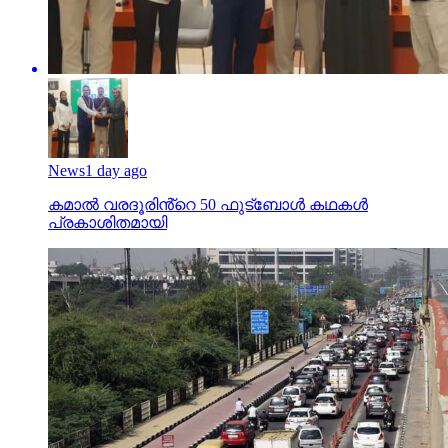
News
1 day ago
കമാൽ വരദൂരിൻ്റെ 50 ഫുട്ബോൾ കഥകൾ
പ്രകാശിതമായി