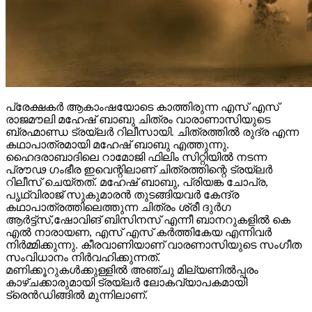
പ്രേക്ഷകർ ആകാംഷയോടെ കാത്തിരുന്ന എസ് എസ്
രാജമൗലി മഹേഷ് ബാബു ചിത്രം വാരാണാസിയുടെ
ബ്രഹ്മാണ്ഡ ട്രയ്ലർ റിലീസായി. ചിത്രത്തിൽ രുദ്ര എന്ന
കഥാപാത്രമായി മഹേഷ് ബാബു എത്തുന്നു.
ഹൈദരാബാദിലെ റാമോജി ഫിലിം സിറ്റിയിൽ നടന്ന
പ്രൗഢ ഗംഭീര ഇവെന്റിലാണ് ചിത്രത്തിന്റെ ട്രയ്ലർ
റിലീസ് ചെയ്തത്. മഹേഷ് ബാബു, പ്രിയങ്ക ചോപ്ര,
പൃഥ്വിരാജ് സുകുമാരൻ തുടങ്ങിയവർ കേന്ദ്ര
കഥാപാത്രത്തിലെത്തുന്ന ചിത്രം ശ്രീ ദുർഗ
ആർട്ട്സ്,ഷോവിങ് ബിസിനസ് എന്നീ ബാനറുകളിൽ കെ
എൽ നാരായണ, എസ് എസ് കർത്തികേയ എന്നിവർ
നിർമ്മിക്കുന്നു. കീരവാണിയാണ് വാരണാസിയുടെ സംഗീത
സംവിധാനം നിർവഹിക്കുന്നത്.
മണിക്കൂറുകൾക്കുള്ളിൽ അഞ്ചു മില്യണിൽപ്പരം
കാഴ്ചക്കാരുമായി ട്രയ്ലർ ലോകവ്യാപകമായി
ട്രെൻഡിങ്ങിൽ മുന്നിലാണ്.