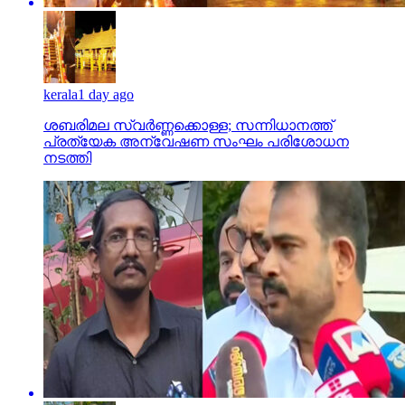
kerala
1 day ago
ശബരിമല സ്വര്‍ണ്ണക്കൊള്ള; സന്നിധാനത്ത്
പ്രത്യേക അന്വേഷണ സംഘം പരിശോധന
നടത്തി