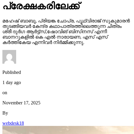
പ്രേക്ഷകരിലേക്ക്
മഹേഷ് ബാബു, പ്രിയങ്ക ചോപ്ര, പൃഥ്വിരാജ് സുകുമാരൻ
തുടങ്ങിയവർ കേന്ദ്ര കഥാപാത്രത്തിലെത്തുന്ന ചിത്രം
ശ്രീ ദുർഗ ആർട്ട്സ്,ഷോവിങ് ബിസിനസ് എന്നീ
ബാനറുകളിൽ കെ എൽ നാരായണ, എസ് എസ്
കർത്തികേയ എന്നിവർ നിർമ്മിക്കുന്നു.
Published
1 day ago
on
November 17, 2025
By
webdesk18