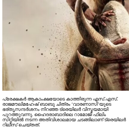
പ്രേക്ഷകര്‍ ആകാംക്ഷയോടെ കാത്തിരുന്ന എസ്.എസ്.
രാജമൗലിമഹേഷ് ബാബു ചിത്രം ‘വാരണാസി’യുടെ
ഭര്തൃസന്ദര്‍ശനം നിറഞ്ഞ ട്രെയിലര്‍ വിസ്മയമായി
പുറത്തുവന്നു. ഹൈദരാബാദിലെ റാമോജി ഫിലിം
സിറ്റിയില്‍ നടന്ന അതിവിശാലമായ ചടങ്ങിലാണ് ട്രെയിലര്‍
റിലീസ് ചെയ്തത്.