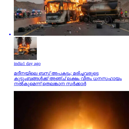
india
1 day ago
മദീനയിലെ ബസ് അപകടം; മരിച്ചവരുടെ
കുടുംബങ്ങള്‍ക്ക് അഞ്ച് ലക്ഷം വീതം ധനസഹായം
നല്‍കുമെന്ന് തെലങ്കാന സര്‍ക്കാര്‍