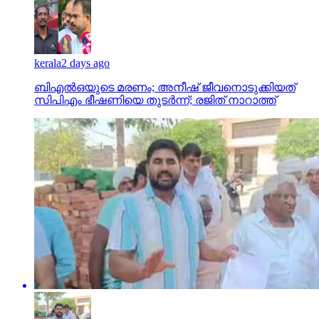
kerala
2 days ago
ബിഎല്‍ഒയുടെ മരണം; അനീഷ് ജീവനൊടുക്കിയത്
സിപിഎം ഭീഷണിയെ തുടര്‍ന്ന്; രജിത് നാറാത്ത്