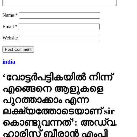
Name
*
Email
*
Website
india
‘വോട്ടര്‍പട്ടികയില്‍ നിന്ന്
എങ്ങെനെ ആളുകളെ
പുറത്താക്കാം എന്ന
ലക്ഷ്യത്തോടെയാണ് sir
കൊണ്ടുവന്നത്’: അഡ്വ.
ഹാരിസ് ബീരാൻ എംപി