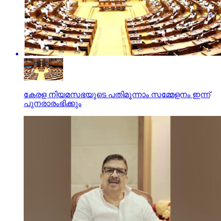
കേരള നിയമസഭയുടെ പതിമൂന്നാം സമ്മേളനം ഇന്ന്
പുനരാരംഭിക്കും