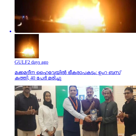
GULF
2 days ago
മക്കമദീന ഹൈവേയില്‍ ഭീകരാപകടം: ഉംറ ബസ്
കത്തി, 40 പേര്‍ മരിച്ചു