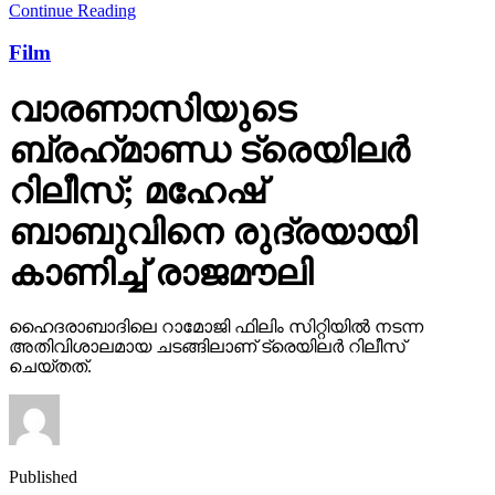
Continue Reading
Film
വാരണാസിയുടെ
ബ്രഹ്‌മാണ്ഡ ട്രെയിലര്‍
റിലീസ്; മഹേഷ്
ബാബുവിനെ രുദ്രയായി
കാണിച്ച് രാജമൗലി
ഹൈദരാബാദിലെ റാമോജി ഫിലിം സിറ്റിയില്‍ നടന്ന
അതിവിശാലമായ ചടങ്ങിലാണ് ട്രെയിലര്‍ റിലീസ്
ചെയ്തത്.
Published