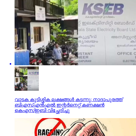
വാടക കുടിശ്ശിക ലക്ഷങ്ങള്‍ കടന്നു; നാദാപുരത്ത്
ബിഎസ്എന്‍എല്‍ ഇന്റര്‍നെറ്റ് കണക്ഷന്‍
കെഎസ്ഇബി വിച്ഛേദിച്ചു