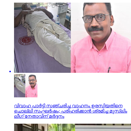
വിവാഹ പാർട്ടി സഞ്ചരിച്ച വാഹനം ഉരസിയതിനെ
ചൊല്ലി സംഘർഷം; പരിഹരിക്കാൻ ശ്രമിച്ച മുസ്‌ലിം
ലീഗ്‌ നേതാവിന് മർദ്ദനം