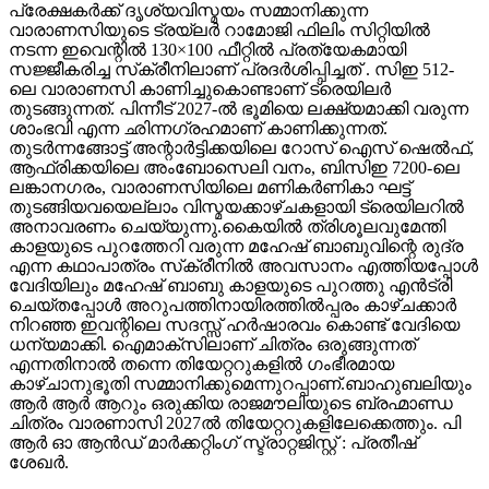
പ്രേക്ഷകർക്ക് ദൃശ്യവിസ്മയം സമ്മാനിക്കുന്ന
വാരാണസിയുടെ ട്രയ്ലർ റാമോജി ഫിലിം സിറ്റിയിൽ
നടന്ന ഇവെന്റിൽ 130×100 ഫീറ്റിൽ പ്രത്യേകമായി
സജ്ജീകരിച്ച സ്‌ക്രീനിലാണ് പ്രദർശിപ്പിച്ചത് . സിഇ 512-
ലെ വാരാണസി കാണിച്ചുകൊണ്ടാണ് ട്രെയിലര്‍
തുടങ്ങുന്നത്. പിന്നീട് 2027-ല്‍ ഭൂമിയെ ലക്ഷ്യമാക്കി വരുന്ന
ശാംഭവി എന്ന ഛിന്നഗ്രഹമാണ് കാണിക്കുന്നത്.
തുടര്‍ന്നങ്ങോട്ട് അന്റാര്‍ട്ടിക്കയിലെ റോസ് ഐസ് ഷെല്‍ഫ്,
ആഫ്രിക്കയിലെ അംബോസെലി വനം, ബിസിഇ 7200-ലെ
ലങ്കാനഗരം, വാരാണസിയിലെ മണികര്‍ണികാ ഘട്ട്
തുടങ്ങിയവയെല്ലാം വിസ്മയക്കാഴ്ചകളായി ട്രെയിലറില്‍
അനാവരണം ചെയ്യുന്നു.കൈയില്‍ ത്രിശൂലവുമേന്തി
കാളയുടെ പുറത്തേറി വരുന്ന മഹേഷ് ബാബുവിന്റെ രുദ്ര
എന്ന കഥാപാത്രം സ്‌ക്രീനിൽ അവസാനം എത്തിയപ്പോൾ
വേദിയിലും മഹേഷ് ബാബു കാളയുടെ പുറത്തു എൻട്രി
ചെയ്തപ്പോൾ അറുപത്തിനായിരത്തിൽപ്പരം കാഴ്ചക്കാർ
നിറഞ്ഞ ഇവന്റിലെ സദസ്സ് ഹർഷാരവം കൊണ്ട് വേദിയെ
ധന്യമാക്കി. ഐമാക്‌സിലാണ് ചിത്രം ഒരുങ്ങുന്നത്
എന്നതിനാല്‍ തന്നെ തിയേറ്ററുകളില്‍ ഗംഭീരമായ
കാഴ്ചാനുഭൂതി സമ്മാനിക്കുമെന്നുറപ്പാണ്.ബാഹുബലിയും
ആർ ആർ ആറും ഒരുക്കിയ രാജമൗലിയുടെ ബ്രഹ്മാണ്ഡ
ചിത്രം വാരണാസി 2027ൽ തിയേറ്ററുകളിലേക്കെത്തും. പി
ആർ ഓ ആൻഡ് മാർക്കറ്റിംഗ് സ്ട്രാറ്റജിസ്റ്റ് : പ്രതീഷ്
ശേഖർ.